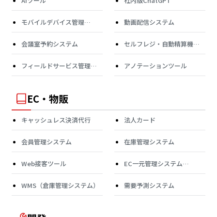
AIツール
社内版ChatGPT
モバイルデバイス管理
動画配信システム
（MDM）
会議室予約システム
セルフレジ・自動精算機・
券売機
フィールドサービス管理
アノテーションツール
（FSM）
EC・物販
キャッシュレス決済代行
法人カード
会員管理システム
在庫管理システム
Web接客ツール
EC一元管理システム
（OMS）
WMS（倉庫管理システム）
需要予測システム