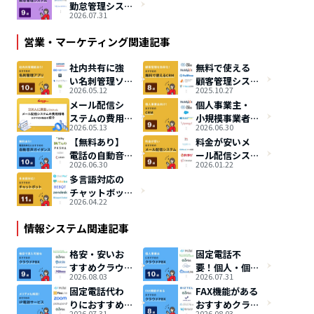
勤怠管理シス
士ソフトで業
すすめ13選！
2026.07.31
テムおすすめ9
務効率化
無料のサービ
選！小規模事
スも紹介
営業・マーケティング関連記事
業者にも最適
社内共有に強
無料で使える
い名刺管理ソ
顧客管理シス
2026.05.12
2025.10.27
フトおすすめ
テム8選！CRM
メール配信シ
個人事業主・
10選【無料あ
の選び方も解
ステムの費用
小規模事業者
り】
説
2026.05.13
2026.06.30
相場は？料金
向けの
【無料あり】
料金が安いメ
比較で安いお
CRM（顧客管
電話の自動音
ール配信シス
すすめ9選も紹
理ソフト）お
2026.06.30
2026.01.22
声応答システ
テムおすすめ9
介
すすめ9選
多言語対応の
ム（IVR）おす
選！タイプ別
チャットボッ
すめ10選
に比較
2026.04.22
トおすすめ11
選！成功事例
情報システム関連記事
も紹介
格安・安いお
固定電話不
すすめクラウ
要！個人・個
2026.08.03
2026.07.31
ドPBX9選【料
人事業主にお
固定電話代わ
FAX機能がある
金比較表あ
すすめのクラ
りにおすすめ
おすすめクラ
り】
ウドPBX10選
2026.07.31
2026.08.03