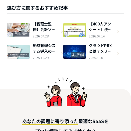
選び方に関するおすすめ記事
【税理士監
【400人アン
修】会計ソフ
ケート】決済
トの選び方を
代行の選び方
2026.07.28
2026.07.14
解説！種類ご
を規模別に解
勤怠管理シス
クラウドPBX
とのメリッ
説！選定時の
テム導入の失
とは？メリッ
ト・デメリッ
注意点
敗事例から学
ト・デメリッ
トも紹介
2025.10.29
2025.10.01
ぶ！選び方の
トから選び方
ポイントを解
まで解説
説
最適なSaaSを
あなたの課題に寄り添った
してみませんか？