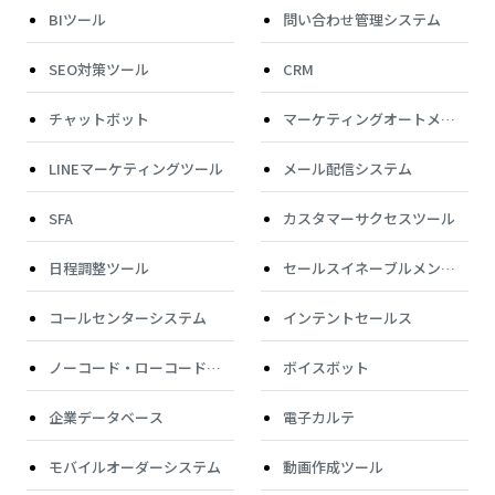
BIツール
問い合わせ管理システム
SEO対策ツール
CRM
チャットボット
マーケティングオートメー
ション（MA）
LINEマーケティングツール
メール配信システム
SFA
カスタマーサクセスツール
日程調整ツール
セールスイネーブルメント
ツール
コールセンターシステム
インテントセールス
ノーコード・ローコードツ
ボイスボット
ール
企業データベース
電子カルテ
モバイルオーダーシステム
動画作成ツール