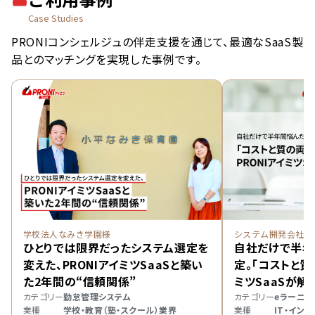
Case Studies
PRONIコンシェルジュの伴走支援を通じて、最適なSaaS製
品とのマッチングを実現した事例です。
学校法人なみき学園様
システム開発会社 S
ひとりでは限界だったシステム選定を
自社だけで半年
変えた、PRONIアイミツSaaSと築い
定。「コストと質
た2年間の“信頼関係”
ミツSaaSが解
カテゴリー
勤怠管理システム
カテゴリー
eラーニン
業種
学校・教育（塾・スクール）業界
業種
IT・イン