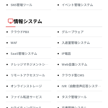
SNS管理ツール
イベント管理システム
情報システム
クラウドPBX
グループウェア
WAF
入退室管理システム
SaaS管理システム
IP電話
ナレッジマネジメントシス
Web会議システム
テム
リモートアクセスツール
クラウド型CMS
オンラインストレージ
IVR（自動音声応答システ
ム）
ファイル転送サービス
タスク管理ツール
AIライティングツール
文書管理システム