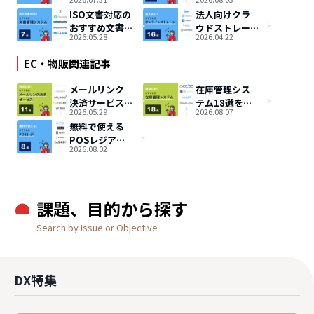
のIP電話9選を
ウドPBX8選！
ISO文書対応の
法人向けクラ
比較
使い方・メリ
おすすめ文書
ウドストレー
ットも解説
2026.05.28
2026.04.22
管理システム7
ジ16選を徹底
選
比較【容量・
EC・物販関連記事
月額料金の比
較表あり】
メールリンク
在庫管理シス
決済サービス
テム18選を厳
2026.05.29
2026.08.07
を比較！おす
選比較
無料で使える
すめ11選
POSレジアプ
2026.08.02
リ8選！注意
点・選び方は
あるか？
課題、目的から探す
Search by Issue or Objective
DX特集