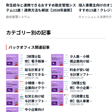
弥生給与と連携できるおすすめ勤怠管理シス
個人事業主向けのオ
テム12選！連携方法も解説【2026年最新】
すすめ13選！クレ
須
勤怠管理システム
キャッシュレス決済代行
カテゴリー別の記事
バックオフィス関連記事
【税理士監
少人数・小規
修】電子帳簿
模企業向け給
2026.08.07
2026.05.19
保存法対応の
与計算ソフト
給与計算まで
料金が安い給
会計ソフトお
おすすめ9選を
一括でできる
与計算ソフト
すすめ10選！
徹底比較
2026.07.16
2026.05.19
勤怠管理シス
おすすめ10選
小規模・中小
【税理士監
テムおすすめ7
企業向けクラ
修】中小企業
選
2026.02.18
2026.08.07
ウド販売管理
に人気・おす
社労士向け給
【行政書士監
システムおす
すめの会計ソ
与計算ソフト
修】個人事業
すめ10選
フト14選！
2026.05.19
2026.04.24
おすすめ13選
主向け電子契
中小企業向け
を比較！社労
約システムお