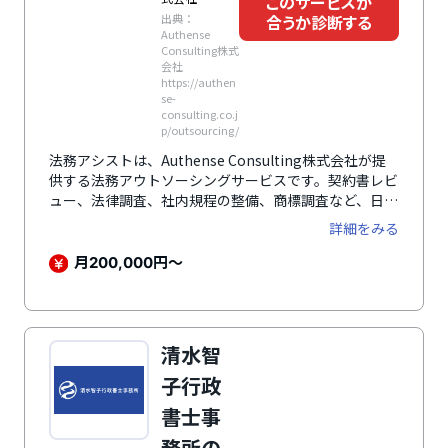
このサービスが
出典：
合うか診断する
Authense
Consulting株式
会社
https://authen
se-
consulting.co.j
p/outsourcing/
法務アシストは、Authense Consulting株式会社が提
供する法務アウトソーシングサービスです。契約書レビ
ュー、法律調査、社内規程の整備、商標調査など、日常
的な法務業務を専門チームが継続的に支援します。法務
詳細をみる
体制が十分に整っていない企業でも、実務経験を持つ担
当者が伴走することで、安定した法務対応を実現できま
月
円～
200,000
す。企業規模や課題に合わせた柔軟な支援体制を構築
し、社内の負荷軽減やリスク管理の強化に寄与します。
清水智
子行政
書士事
務所の