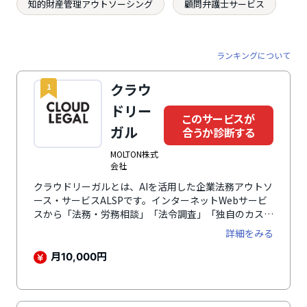
知的財産管理アウトソーシング
顧問弁護士サービス
ランキングについて
クラウ
1
ドリー
このサービスが
ガル
合うか診断する
MOLTON株式
会社
クラウドリーガルとは、AIを活用した企業法務アウトソ
ース・サービスALSPです。インターネットWebサービ
スから「法務・労務相談」「法令調査」「独自のカスタ
ム契約書作成」「契約書レビュー(リーガルチェック)」
詳細をみる
「商標登録・調査」「会社設立・登記変更」「広告審
査・薬機法チェック」「社内規程整備」など、弁護士や
月
円
10,000
専門士業に、いつでもどこからでも依頼ができます。ま
た、各種リーガルテック機能として「契約書自動作成」
「弁護士監修の雛形」「電子契約」「契約管理」も標準