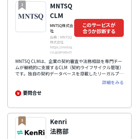
搭載しています。法務担当者や法務部をワンストップで
MNTSQ
2
サポートすることもでき、社内法務・企業内弁護士・顧
問弁護士としての役割も果たします。
CLM
このサービスが
MNTSQ株式会
合うか診断する
社
出典：MNTSQ
株式会社
https://mntsq.
co.jp/product
MNTSQ CLMは、企業の契約審査や法務相談を専門チー
ムが継続的に支援するCLM（契約ライフサイクル管理）
です。独自の契約データベースを搭載したリーガルプラ
ットフォームを基盤とし、実務経験を持つ法務メンバー
詳細をみる
が契約レビューや調査業務を担当します。契約審査の品
質とスピードを安定させながら、社内の人手不足や属人
要問合せ
化の解消を後押しします。法務体制を強化したい企業に
おすすめです。
Kenri
3
法務部