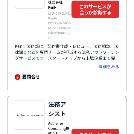
株式会社
このサービスが
KenRi
合うか診断する
出典：株式会社
KenRi
https://kenrisol
utions.com/se
rvice/houmub
u
Kenri 法務部は、契約書作成・レビュー、法務相談、法
律調査などを専門チームが担当する法務アウトソーシン
グサービスです。スタートアップから上場企業まで幅広
い企業に利用され、専任担当が継続的に伴走します。既
詳細をみる
存法務の不足を補い、社内法務部のように機能する点が
特徴です。案件管理ツールで依頼から回答までを可視化
要問合せ
し、スピーディーで安定した法務体制を構築できます。
法務ア
シスト
Authense
Consulting株
式会社