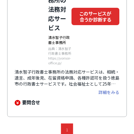
法務対
このサービスが
応サー
合うか診断する
ビス
清水智子行政
書士事務所
出典：清水智子
行政書士事務所
https://yorisoi-
office.jp/
清水智子行政書士事務所の法務対応サービスは、相続・
遺言、成年後見、在留資格申請、各種許認可を扱う徳島
市の行政書士サービスです。社会福祉士として25年、
後見人として約50件の経験を持つ代表が、介護・医療
詳細をみる
や財産管理まで見据えて支援します。高齢者や障害のあ
る家族、おひとり様、外国人本人や雇用事業者が主な対
要問合せ
象です。介護事業所の併設と専門家ネットワークを生か
し、法律と暮らしを一か所で相談できます。
1