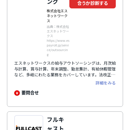
ング
合うか診断する
株式会社エス
ネットワーク
ス
出典：株式会社
エスネットワー
クス
https://www.es
payroll.jp/servi
ce/outsourcin
g
エスネットワークスの給与アウトソーシングは、月次給
与計算、賞与計算、年末調整、勤怠集計、有給休暇管理
など、多岐にわたる業務をカバーしています。法改正に
も迅速に対応し、正確な給与計算を提供。​また、データ
詳細をみる
提出や納品物の形式も企業ごとのフローに合わせて柔軟
に対応し、資料受領から最短2営業日での納品が可能で
要問合せ
す。
フルキ
ャスト