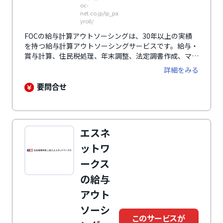
oc-
net.co.jp/lp_pa
yroll/
FOCの給与計算アウトソーシングは、30年以上の実績
を持つ給与計算アウトソーシングサービスです。給与・
賞与計算、住民税処理、年末調整、法定調書作成、マイ
ナンバー管理など、幅広い業務に対応。さらに、クラウ
詳細をみる
ド型の勤怠管理システムや人事・ワークフローシステム
を提供し、労務関連業務を効率化します。専任の担当者
要問合せ
がイレギュラーな業務にも柔軟に対応できる体制を整え
ており、企業がコア業務に専念できる環境を構築しま
す。社員数300名以上の企業や行政法人、金融機関な
ど、多様な業種・規模の組織に導入されています。
エスネ
ットワ
ークス
の給与
アウト
ソーシ
このサービスが