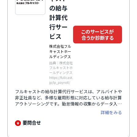
の給与
計算代
行サー
このサービスが
ビス
合うか診断する
株式会社フル
キャストホー
ルディングス
出典：株式会社
フルキャストホ
ールディングス
https://fullcast.
jp/lp_payroll/
フルキャストの給与計算代行サービスは、アルバイトや
非正社員など、多様な雇用形態に対応している給与計算
アウトソーシングです。​勤怠情報の収集からデータ入
力、不備確認までを一括して行い、労働保険や社会保険
詳細をみる
に関する専門知識を持つスタッフが対応。​給与計算業務
の負担を軽減し、企業が本来の業務に集中できる環境を
要問合せ
提供します。​さらに、1社につき複数名の専任担当がつ
くため、大規模な企業でも迅速かつ柔軟に対応可能で