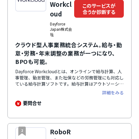
Workcl
このサービスが
合うか診断する
oud
Dayforce
Japan株式会
社
クラウド型人事業務統合システム。給与・勤
怠・労務・年末調整の業務が一つになり、
BPOも可能。
Dayforce Workcloudとは、オンラインで給与計算、人
事管理、勤怠管理、また社保などの労務管理にも対応し
ている給与計算ソフトです。給与計算はアウトソーシン
グ（BPO）サービスも提供しており、システムだけでは
詳細をみる
なく給与計算業務の委託も可能。システムは自社開発の
ため多様なカスタマイズも相談できるのが特徴です。社
要問合せ
員は毎月の給与明細や履歴をパソコン、スマートフォン
から閲覧、PDFデータでダウンロードが可能。各種申請
や承認もメールで通知・承認処理ができるため、ペーパ
ーレスに繋がります。自動通知、経営者と管理者用のレ
RoboR
2
ポート、英語・日本語の変換など、外国人従業員にも対