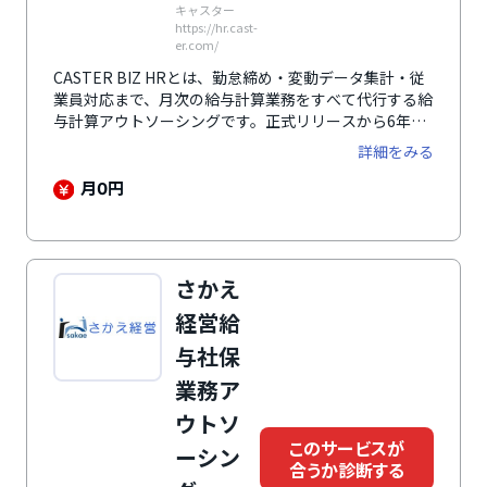
キャスター
https://hr.cast-
er.com/
CASTER BIZ HRとは、勤怠締め・変動データ集計・従
業員対応まで、月次の給与計算業務をすべて代行する給
与計算アウトソーシングです。正式リリースから6年以
上のサービス提供実績に裏付けられた対応品質で、安心
詳細をみる
して任せられます。さらに、属人化解消のためのマニュ
アル整備・業務効率化支援・クラウドシステム導入支援
月
円
0
なども含め、労務部門の課題解決に向けた伴走支援も可
能です。
さかえ
経営給
与社保
業務ア
ウトソ
このサービスが
ーシン
合うか診断する