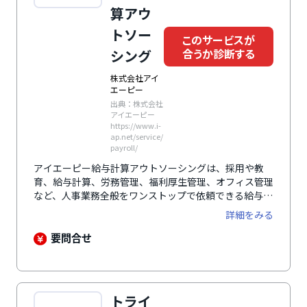
算アウ
トソー
このサービスが
合うか診断する
シング
株式会社アイ
エーピー
出典：株式会社
アイエーピー
https://www.i-
ap.net/service/
payroll/
アイエーピー給与計算アウトソーシングは、採用や教
育、給与計算、労務管理、福利厚生管理、オフィス管理
など、人事業務全般をワンストップで依頼できる給与計
算アウトソーシングサービスです。最新のシステム導入
詳細をみる
や業務改善のリードもサポートし、組織全体の生産性向
上に貢献します。バイリンガル対応の社会保険労務士や
要問合せ
公認会計士が在籍しており、多様な労務相談や社会保険
手続きにも対応可能です。
トライ