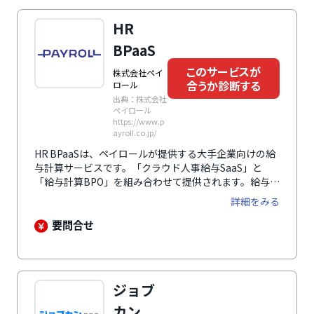
HR
BPaaS
このサービスが
株式会社ペイ
合うか診断する
ロール
出典：株式会社
ペイロール
https://www.p
ayroll.co.jp/
HR BPaaSは、ペイロールが提供する大手企業向けの給
与計算サービスです。「クラウド人事給与SaaS」と
「給与計算BPO」を組み合わせて提供されます。給与・
賞与計算からマイナンバー管理、年末調整、退職金計
詳細をみる
算、勤怠・会計システム連携など幅広い業務を一元化。
専門スタッフによる運用と自動化技術で正確性と効率性
要問合せ
を両立し、人的資本経営を推進します。
ジョブ
カン