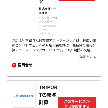
グ
株式会社さか
え経営
出典：株式会社
さかえ経営
https://www.s
akae-
office.com/
さかえ経営給与社保業務アウトソーシングは、幅広い業
種とソフトウェアへの対応実績を持つ、高品質の給与計
算アウトソーシングサービスです。 50人規模の交響楽
団や、200人規模の製造業、3,000人規模の飲食業まで
詳細をみる
多岐にわたる業種・規模での実績があり、工数や給与制
度が複雑化したケースや海外駐在員を含む給与計算にも
要問合せ
対応した事例を有しています。 また、顧客の負担を軽
減するため、アウトソーシングに必要なデータ・資料の
作成工数を極力削減。短期間での導入が求められる場合
は、現行の業務をそのまま引き継ぐ柔軟な対応も可能で
TRIPOR
す。 単なる業務代行にとどまらず、業務改善や人事戦
略の支援を行い、企業の業績向上をサポートします。
Tの給与
このサービスが
計算
合うか診断する