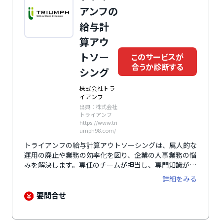
アンフの
給与計
算アウ
トソー
このサービスが
合うか診断する
シング
株式会社トラ
イアンフ
出典：株式会社
トライアンフ
https://www.tri
umph98.com/
トライアンフの給与計算アウトソーシングは、属人的な
運用の廃止や業務の効率化を図り、企業の人事業務の悩
みを解決します。専任のチームが担当し、専門知識が求
められる給与計算をはじめ、勤怠管理や年末調整など、
詳細をみる
幅広いサービスに対応しています。これにより、社内の
専門知識の有無にかかわらず安定した品質を維持し、コ
要問合せ
ア業務に集中できます。