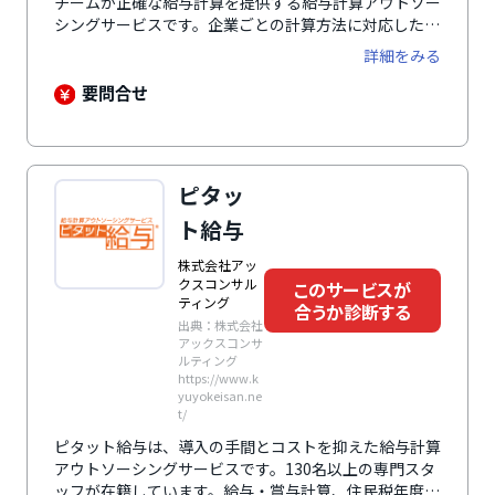
チームが正確な給与計算を提供する給与計算アウトソー
シングサービスです。企業ごとの計算方法に対応した人
事労務システムを活用し、業務の最適化とコスト削減を
詳細をみる
支援します。社会保険料の計算や年末調整、住民税の年
度更新にも対応可能です。法改正に迅速に適応し、
要問合せ
BCP（事業継続計画）対策としても有効です。また、属
人化の防止や業務フローの見直し、システム選定のサポ
ートを通じて、給与計算業務の精度向上と負担軽減を実
現します。
ピタッ
ト給与
株式会社アッ
クスコンサル
このサービスが
ティング
合うか診断する
出典：株式会社
アックスコンサ
ルティング
https://www.k
yuyokeisan.ne
t/
ピタット給与は、導入の手間とコストを抑えた給与計算
アウトソーシングサービスです。130名以上の専門スタ
ッフが在籍しています。給与・賞与計算、住民税年度更