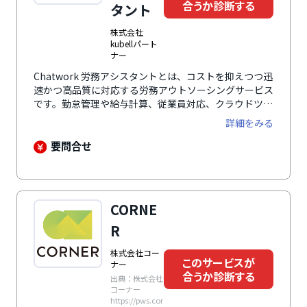
合うか診断する
タント
株式会社
kubellパート
ナー
Chatwork 労務アシスタントとは、コストを抑えつつ迅
速かつ高品質に対応する労務アウトソーシングサービス
です。勤怠管理や給与計算、従業員対応、クラウドツー
ル導入支援など幅広い労務業務を一括して代行します。
詳細をみる
要問合せ
CORNE
R
株式会社コー
このサービスが
ナー
合うか診断する
出典：株式会社
コーナー
https://pws.cor