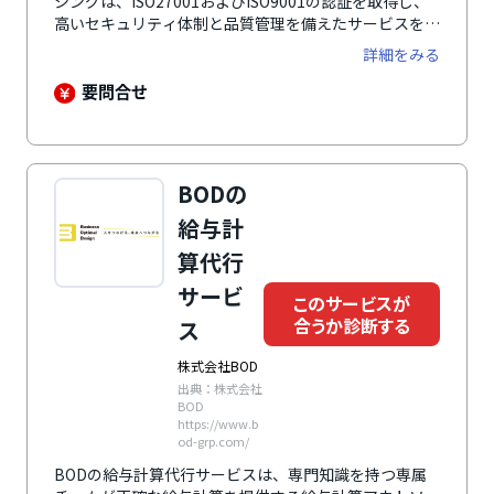
シングは、ISO27001およびISO9001の認証を取得し、
高いセキュリティ体制と品質管理を備えたサービスを提
供している給与計算アウトソーシングです。社会保険労
詳細をみる
務士や実務経験豊富なスタッフが在籍し、専門性の高い
サポートを実現。さらに、顧客の要件に応じたオーダー
要問合せ
メイド形式のサービスに対応しており、柔軟な運用が可
能です。社員数500名規模の企業を中心に、幅広い業種
で導入されています。
BODの
給与計
算代行
サービ
このサービスが
合うか診断する
ス
株式会社BOD
出典：株式会社
BOD
https://www.b
od-grp.com/
BODの給与計算代行サービスは、専門知識を持つ専属