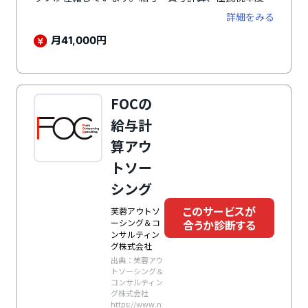
新、銀行送金データ作成、年末調整、法定調書作成など
詳細をみる
を標準搭載し、社会保険手続きや産育休手続きなどのオ
プションも用意。「給与奉行」シリーズと高い互換性を
月
円
41,000
持ち、多くの企業で導入実績があります。従業員数に応
じた料金体系で、ニーズに合わせてオプションが選択可
能です。
FOCの
給与計
算アウ
トソー
シング
このサービスが
芙蓉アウトソ
ーシング＆コ
合うか診断する
ンサルティン
グ株式会社
出典：芙蓉アウ
トソーシング＆
コンサルティン
グ株式会社
https://www.n