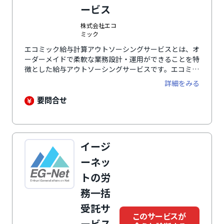
ービス
株式会社エコ
ミック
エコミック給与計算アウトソーシングサービスとは、オ
ーダーメイドで柔軟な業務設計・運用ができることを特
徴とした給与アウトソーシングサービスです。エコミッ
クでは勤怠システムや人事システム等を指定せず、お客
詳細をみる
様に合わせた運用設計を行うことが可能にになっており
ます。給与・賞与計算、年末調整等の基本サービスとし
要問合せ
て提供し、オプションで、経理仕分けデータの作成や有
休管理等の関連業務を幅広くカバーします。
イージ
ーネッ
トの労
務一括
受託サ
このサービスが
ービス