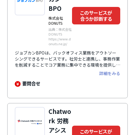
BPO
このサービスが
合うか診断する
株式会社
DONUTS
出典：株式会社
DONUTS
https://www.d
onuts.ne.jp/
ジョブカンBPOは、バックオフィス業務をアウトソー
シングできるサービスです。社労士と連携し、事務作業
を削減することでコア業務に集中できる環境を提供しま
す。採用業務（募集要項の作成等）から入退社手続き、
詳細をみる
給与計算や社会保険手続き、年末調整など、幅広い業務
をサポートし、専門家の監修で法令遵守やミスの防止を
要問合せ
実現します。
Chatwo
rk 労務
アシス
このサービスが