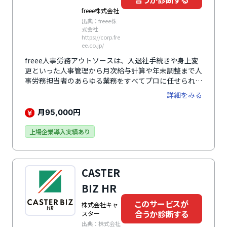
freee株式会社
出典：freee株
式会社
https://corp.fre
ee.co.jp/
freee人事労務アウトソースは、入退社手続きや身上変
更といった人事管理から月次給与計算や年末調整まで人
事労務担当者のあらゆる業務をすべてプロに任せられる
外部委託サービスです。クラウド完結でサーバーやソフ
詳細をみる
トウェアの購入が不要なため、低価格ですぐに利用でき
ます。最新の状態に自動アップデートも行われ、法改正
月
円
95,000
や新機能の追加に伴う保守の手間も省けます。
上場企業導入実績あり
CASTER
BIZ HR
このサービスが
株式会社キャ
合うか診断する
スター
出典：株式会社