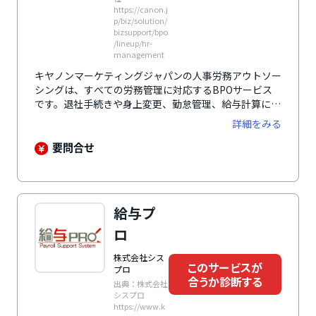
https://canon.j
p/biz/solution/
bizsupport/bpo
/lineup/hr-
management
キヤノンマーケティングジャパンの人事労務アウトソー
シングは、すべての労務管理に対応するBPOサービス
です。退社手続きや身上変更、勤怠管理、給与計算に加
えて、年次対応業務や住民税の更新、問い合わせ窓口の
詳細をみる
設置まで対応します。専門スタッフが代行することで煩
雑な作業を効率化し、企業が本来の業務に集中できる環
要問合せ
境を整備します。既存の業務システムや社会保険労務士
との連携にも柔軟に対応しており、各社の運用に合わせ
た最適な労務管理体制の構築を支援します。
給与プ
ロ
株式会社シス
このサービスが
プロ
合うか診断する
出典：株式会社
シスプロ
https://www.k