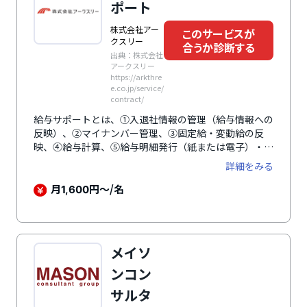
ポート
株式会社アー
このサービスが
クスリー
合うか診断する
出典：株式会社
アークスリー
https://arkthre
e.co.jp/service/
contract/
給与サポートとは、①入退社情報の管理（給与情報への
反映）、②マイナンバー管理、③固定給・変動給の反
映、④給与計算、⑤給与明細発行（紙または電子）・一
覧表の作成、⑥振込データ作成（ＦＢデータの提供）と
詳細をみる
いった多岐にわたるサービスを提供の給与計算アウトソ
ーシングです。 給与計算システムについては、新規で
月
円～/名
1,600
導入時は社労夢、すでに導入済みの場合はそのシステム
を継続して利用可能です。（例えば、マネーフォワー
ド、freee、給与奉行、PCA給与、弥生給与など。）な
お、給与計算サポートは、確定済み勤怠を提供後、サポ
メイソ
ートの対象となります。また、給与計算サポートのオプ
ションとして、各種労務手続き（労災除く）や年末調整
ンコン
にも対応可能です。（※ただし労務手続きサポートのみ
サルタ
では対応しておりません。）