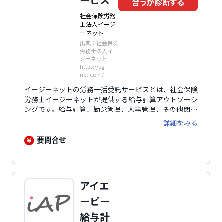
合うか診断する
社会保険労務
士法人イージ
ーネット
出典：社会保険
労務士法人イー
ジーネット
https://eg-
net.com/
イージーネットの労務一括受託サービスとは、社会保険
労務士イージーネットが提供する給与計算アウトソーシ
ングです。給与計算、勤怠管理、人事管理、その他関連
する業務を包括的に受託。企業規模、賃金形態、勤務形
詳細をみる
態に合わせたWebサービスを提供し、柔軟に各社のニ
ーズに応えます。システムの操作管理は全てイージーネ
要問合せ
ットが請け負う「ワンストップ委託」のため、社内に労
務に詳しい従業員がいなくても安心。常に最新の法律改
正をシステムに反映させて対応します。
アイエ
ーピー
給与計