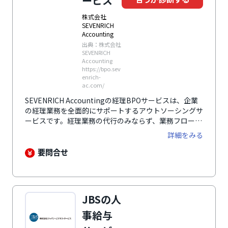
ービス
株式会社
SEVENRICH
Accounting
出典：株式会社
SEVENRICH
Accounting
https://bpo.sev
enrich-
ac.com/
SEVENRICH Accountingの経理BPOサービスは、企業
の経理業務を全面的にサポートするアウトソーシングサ
ービスです。経理業務の代行のみならず、業務フローの
効率化支援やデジタルトランスフォーメーション
詳細をみる
（DX）の推進を行い、企業が重要なコア業務に集中で
きる体制を構築します。また、業務フローを再設計し、
要問合せ
マニュアル化や業務の標準化を支援することで、経理業
務の効率化を促進。さらに、ツールの導入から運用定着
までを一貫してサポートするため、業務時間を50％削
減できる体制を実現します。
JBSの人
事給与