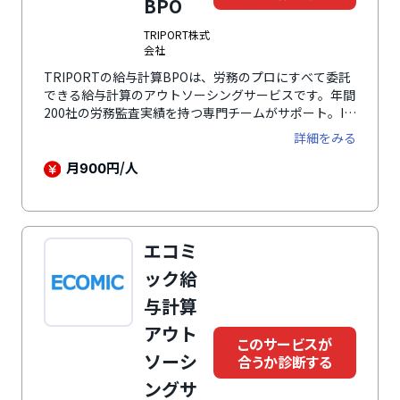
BPO
TRIPORT株式
会社
TRIPORTの給与計算BPOは、労務のプロにすべて委託
できる給与計算のアウトソーシングサービスです。年間
200社の労務監査実績を持つ専門チームがサポート。IT
を活用しながら人事労務まわりの悩みを解決する完全オ
詳細をみる
ンライン型サービスでは、厚生労働省後援「日本HRチ
ャレンジ大賞」奨励賞を受賞しています。IT業界の裁量
月
円/人
900
労働制や飲食・小売業の複雑なシフト制、医療・介護業
界の24時間体制の勤務など、業界特有の働き方にも豊
富な実績があります。専門知識が求められる煩雑な業務
から担当者を解放し、コア業務に集中できる環境を整
エコミ
え、企業利益をトータルに考慮して給与計算を実施しま
す。
ック給
与計算
アウト
このサービスが
ソーシ
合うか診断する
ングサ