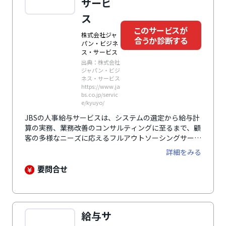
サービ
ス
このサービスが
株式会社ジャ
合うか診断する
パン・ビジネ
ス・サービス
出典：株式会社
ジャパン・ビジ
ネス・サービス
https://www.ja
bs.co.jp/servic
e/kyuyo/
JBSの人事給与サービスは、システムの選定から給与計
算の実務、業務改善のコンサルティングに至るまで、顧
客の多様なニーズに応えるフルアウトソーシングサービ
スです。柔軟な対応力を備え、お客様の業務負担を軽減
詳細をみる
し、効率的な運用をサポートします。
要問合せ
給与サ