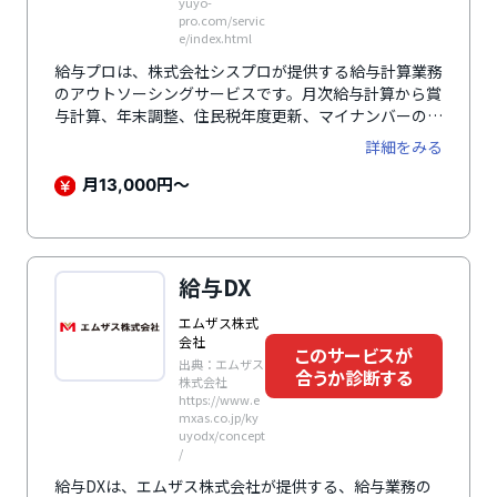
yuyo-
pro.com/servic
e/index.html
給与プロは、株式会社シスプロが提供する給与計算業務
のアウトソーシングサービスです。月次給与計算から賞
与計算、年末調整、住民税年度更新、マイナンバーの収
集・管理、労務・社会保険手続きまで、給与関連業務全
詳細をみる
般を包括的に代行します。また、勤怠管理システム「タ
イムバリュー」やウェブ給与明細「ペイスリッププロ」
月
円～
13,000
との連携により、業務の効率化と精度向上を図ります。
従業員数に応じた明確な料金体系を採用している点も特
徴です。
給与DX
エムザス株式
会社
このサービスが
出典：エムザス
合うか診断する
株式会社
https://www.e
mxas.co.jp/ky
uyodx/concept
/
給与DXは、エムザス株式会社が提供する、給与業務の