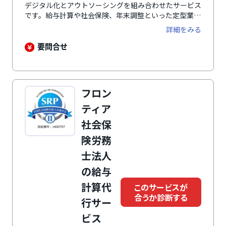
デジタル化とアウトソーシングを組み合わせたサービス
です。給与計算や社会保険、年末調整といった定型業務
を専門スタッフが代行し、クラウドシステムとの連携に
詳細をみる
よって業務の効率化を図ります。業務改革からデジタル
化、定着までを一貫して支援するほか、最適な業務プロ
要問合せ
セスの設計やシステム導入のサポートを通じて、DXの
実現を後押しします。
フロン
ティア
社会保
険労務
士法人
の給与
計算代
このサービスが
合うか診断する
行サー
ビス