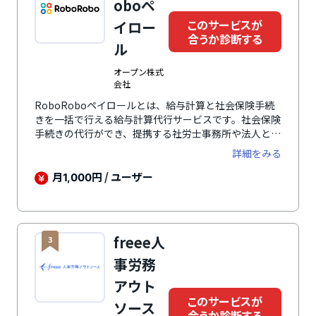
応し、便利な機能も多数搭載。細かなアクセス権限の設
oboペ
定も可能です。
このサービスが
イロー
合うか診断する
ル
オープン株式
会社
RoboRoboペイロールとは、給与計算と社会保険手続
きを一括で行える給与計算代行サービスです。社会保険
手続きの代行ができ、提携する社労士事務所や法人とシ
ステム・データ連携を行い、労務関連の手続き全般に対
詳細をみる
応。さらに、給付金申請や電子申請も可能です。既存の
勤怠システムともデータ連携ができ、システム変更の必
月
円 / ユーザー
1,000
要がありません。さらに、入退社手続きや個人情報の変
更もワークフロー上で追加料金なしで可能。最短3営業
日以内に納品でき、ミス率0.09%という高い精度で運用
されています。RPAを活用して効率化されているため、
freee人
3
迅速かつ正確な給与計算を実現。明細項目などのカスタ
マイズも柔軟に設定可能です。
事労務
アウト
このサービスが
ソース
合うか診断する