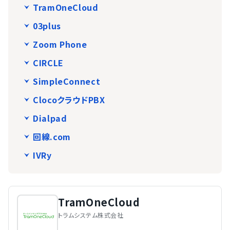
TramOneCloud
03plus
Zoom Phone
CIRCLE
SimpleConnect
ClocoクラウドPBX
Dialpad
回線.com
IVRy
TramOneCloud
トラムシステム株式会社