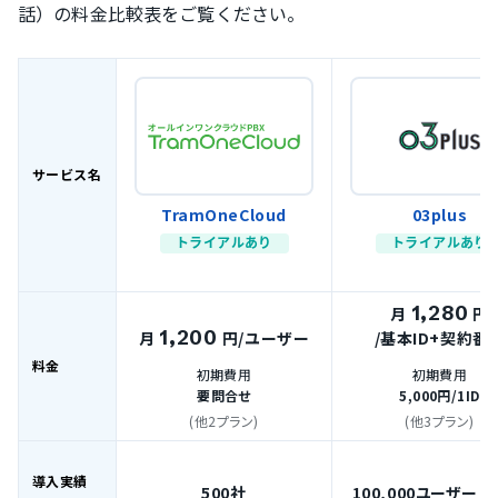
話）の料金比較表をご覧ください。
サービス名
TramOneCloud
03plus
トライアルあり
トライアルあり
1,280
月
円
1,200
月
円
/ユーザー
/基本ID+契約番
料金
初期費用
初期費用
要問合せ
5,000円
/1ID
(他2プラン)
(他3プラン)
導入実績
500社
100,000ユーザー（