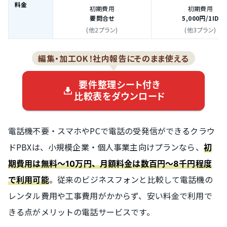
料金
初期費用
初期費用
要問合せ
5,000円
/1ID
(他2プラン)
(他3プラン)
編集・加工OK！社内報告にそのまま使える
要件整理シート付き
比較表をダウンロード
電話機不要・スマホやPCで電話の受発信ができるクラウ
ドPBXは、小規模企業・個人事業主向けプランなら、
初
期費用は無料～10万円、月額料金は数百円〜8千円程度
。従来のビジネスフォンと比較して電話機の
で利用可能
レンタル費用や工事費用がかからず、安い料金で利用で
きる点がメリットの電話サービスです。