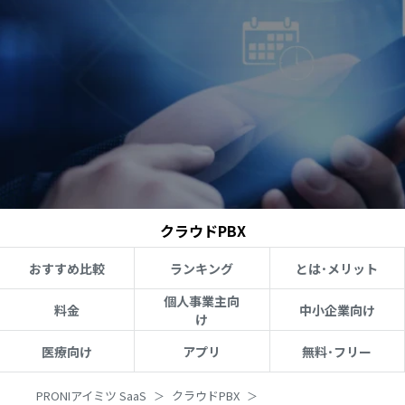
クラウドPBX
おすすめ比較
ランキング
とは･メリット
個人事業主向
料金
中小企業向け
け
医療向け
アプリ
無料･フリー
PRONIアイミツ SaaS
クラウドPBX