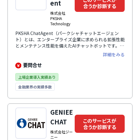
ent
合うか診断する
株式会社
PKSHA
Technology
PKSHA ChatAgent（パークシャチャットエージェン
ト）とは、エンタープライズ企業に求められる拡張性能
とメンテナンス性能を備えたAIチャットボットです。株
式会社PKSHA Technologyが開発した高精度な日本語
詳細をみる
特化NLPアルゴリズムを搭載し、高い拡張性による手軽
なメンテナンスで、顧客との対話効率化を支援します。
要問合せ
7.5億回の対話実績を誇ります。
上場企業導入実績あり
金融業界の実績多数
GENIEE
このサービスが
CHAT
合うか診断する
株式会社ジー
ニー