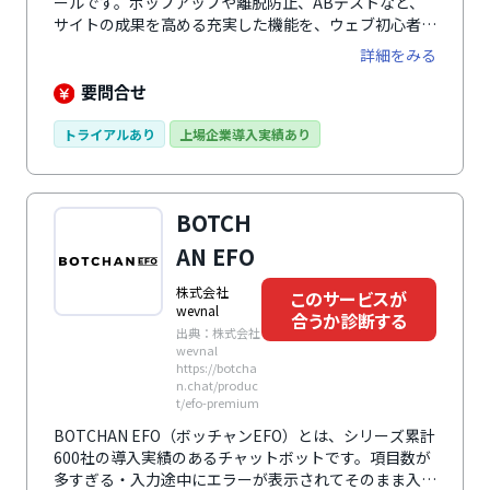
ールです。ポップアップや離脱防止、ABテストなど、
サイトの成果を高める充実した機能を、ウェブ初心者で
も直感的で簡単に操作できるノーコード設計で提供して
詳細をみる
います。100種類以上の業種別テンプレートや充実した
無償サポートも備え、ECや学校など、幅広いWebサイ
要問合せ
トで導入されています。また、ユーザーの意図や行動履
歴を読み解く高度なAIが、24時間ユーザーの課題を解
トライアルあり
上場企業導入実績あり
決する、生成AIチャットボット機能も提供しています。
BOTCH
AN EFO
株式会社
このサービスが
wevnal
合うか診断する
出典：株式会社
wevnal
https://botcha
n.chat/produc
t/efo-premium
BOTCHAN EFO（ボッチャンEFO）とは、シリーズ累計
600社の導入実績のあるチャットボットです。項目数が
多すぎる・入力途中にエラーが表示されてそのまま入力