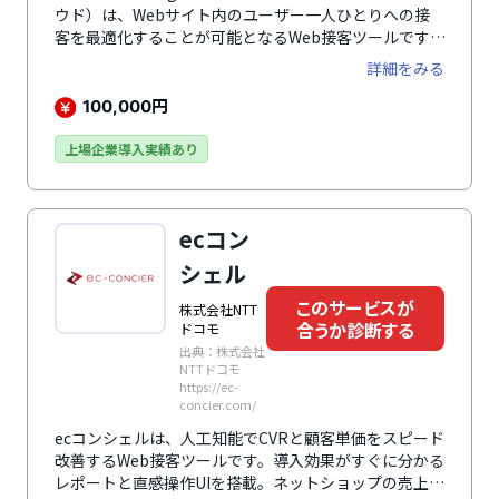
ウド）は、Webサイト内のユーザー一人ひとりへの接
客を最適化することが可能となるWeb接客ツールです。
CVR向上やROI向上などの効果が見込めます。
詳細をみる
円
100,000
上場企業導入実績あり
ecコン
シェル
このサービスが
株式会社NTT
合うか診断する
ドコモ
出典：株式会社
NTTドコモ
https://ec-
concier.com/
ecコンシェルは、人工知能でCVRと顧客単価をスピード
改善するWeb接客ツールです。導入効果がすぐに分かる
レポートと直感操作UIを搭載。ネットショップの売上ア