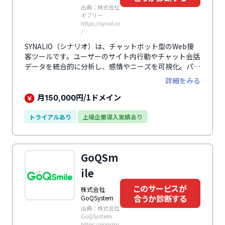
出典：株式会社
ギブリー
https://synal.io
/
SYNALIO（シナリオ）は、チャットボット型のWeb接
客ツールです。ユーザーのサイト内行動やチャット会話
データを統合的に分析し、感情やニーズを可視化。パー
ソナライズされた対話を通じ、離脱防止やCVR向上を支
詳細をみる
援します。直感的に操作できるシナリオエディタやBIダ
ッシュボード、AIによるクリエイティブ最適化の機能を
月
円/1ドメイン
150,000
備え、マーケティング初心者でも手軽に運用が可能で
す。さらに、LINEやSalesforceとの連携機能もあり、
トライアルあり
上場企業導入実績あり
CRMとの統合を通じた顧客体験の最適化を実現しま
す。
GoQSm
ile
このサービスが
株式会社
合うか診断する
GoQSystem
出典：株式会社
GoQSystem
https://goqsmi