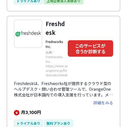
WORKSとの連携、LINE Pay決済との連携によるチャッ
トライアルあり
上場企業導入実績あり
トボット上での決済が可能です。また、英語、中国語な
ど、日本語以外の多言語にも対応しています。GUIでの
シナリオ設計機能、ユーザーの会話からニーズ・課題を
Freshd
分析する機能も搭載されています。既存のチャットボッ
トからの乗り換えも可能であり、導入しやすいサービス
esk
となっています。
Freshworks
このサービスが
Inc.
合うか診断する
出典：
Freshworks
Inc.
https://www.or
angeone.jp/fre
shworks/#desk
Freshdeskは、Freshworks社が提供するクラウド型の
ヘルプデスク・問い合わせ管理ツールで、OrangeOne
株式会社が日本国内での導入支援を行っています。メー
ル、フォーム、電話、Slack、Teams、LINEなど、複数
詳細をみる
のチャネルからの問い合わせを一元管理し、チームでの
対応を効率化。問い合わせの自動タスク化、AIによる
月
円
3,100
FAQ提案、チャットボット、カスタマーポータルなどの
機能により、対応漏れを防ぎ、顧客満足度を向上させま
トライアルあり
無料プランあり