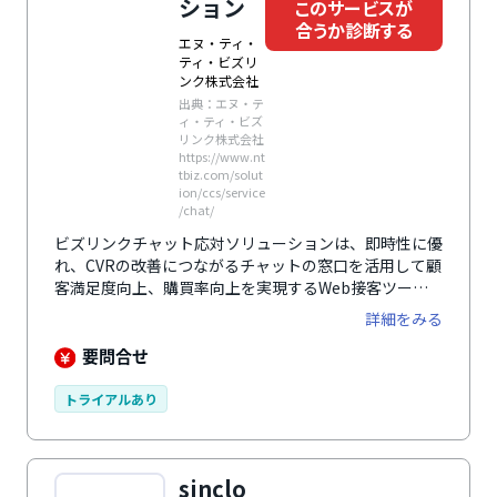
ション
このサービスが
合うか診断する
エヌ・ティ・
ティ・ビズリ
ンク株式会社
出典：エヌ・テ
ィ・ティ・ビズ
リンク株式会社
https://www.nt
tbiz.com/solut
ion/ccs/service
/chat/
ビズリンクチャット応対ソリューションは、即時性に優
れ、CVRの改善につながるチャットの窓口を活用して顧
客満足度向上、購買率向上を実現するWeb接客ツール
です。
詳細をみる
要問合せ
トライアルあり
sinclo