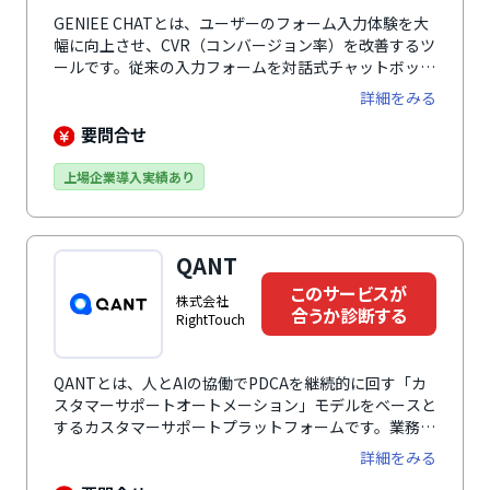
GENIEE CHATとは、ユーザーのフォーム入力体験を大
幅に向上させ、CVR（コンバージョン率）を改善するツ
ールです。従来の入力フォームを対話式チャットボット
に置き換え、画面遷移を減らすことで離脱を抑制。視覚
詳細をみる
的訴求でユーザーの入力を促進し、CPA（顧客獲得単
価）の削減とROAS改善を実現します。専属担当者が導
要問合せ
入から運用まで一貫してサポートし、多彩な機能を駆使
して、効果的な顧客接点を創出。豊富な機能と高い開発
上場企業導入実績あり
力で成果最大化にコミットします。
QANT
このサービスが
株式会社
合うか診断する
RightTouch
QANTとは、人とAIの協働でPDCAを継続的に​回す​「カ
スタマーサポートオートメーション」モデルをベースと
するカスタマーサポートプラットフォームです。業務と
顧客接点を結び、人とAIが連携して自律型な改善サイク
詳細をみる
ルを形成します。持続的なPDCAにより、工数を削減し