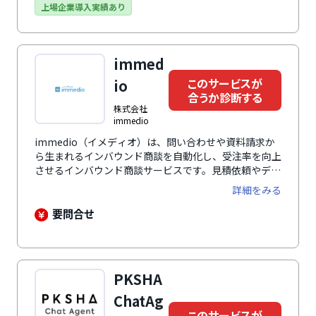
導、AIO最適化まで支援し、売上向上に貢献します。
上場企業導入実績あり
immed
このサービスが
io
合うか診断する
株式会社
immedio
immedio（イメディオ）は、問い合わせや資料請求か
ら生まれるインバウンド商談を自動化し、受注率を向上
させるインバウンド商談サービスです。見積依頼やデモ
申込に対し、条件に合致する場合のみ即時にポップアッ
詳細をみる
プ表示・日程調整を行い、商談化率を最大33％向上さ
せます。商談の自動割り振り、追客の自動化、CRM連
要問合せ
携、AIによるリード情報取得など、商談数と営業効率を
高める6つの主要機能を搭載。休日や夜間も対応可能
で、時間に関係なく商談機会を最大化します。
Salesforceとの自動連携も完備し、リソース不足や対応
PKSHA
遅れといった課題を解消します。
ChatAg
このサービスが