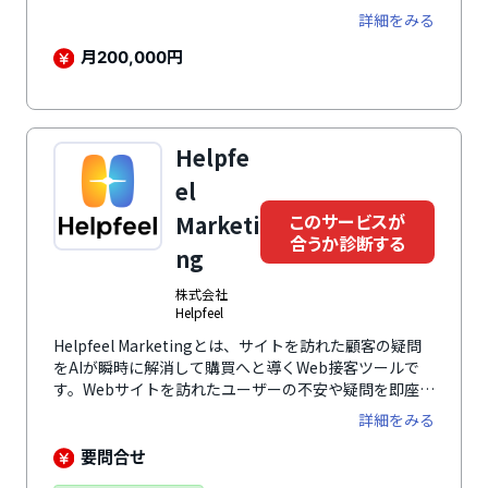
した情報が消えてしまったなどさまざまな理由でユーザ
詳細をみる
ーが離脱することを防ぐために、会話形式での入力を採
用しているのが特徴のひとつです。入力内容が一定期間
月
円
200,000
保持されるなどの工夫により、ユーザーの入力負担が減
り、コンバージョンまでがスムーズに実現できます。各
項目ごとの回答率を確認・分析できるので、離脱率の高
い設問や選択項目の改善に役立ちます。シナリオやチャ
Helpfe
ットのデザインのABテスト機能も搭載しており、CVR
の高いフォームの作成に貢献します。
el
このサービスが
Marketi
合うか診断する
ng
株式会社
Helpfeel
Helpfeel Marketingとは、サイトを訪れた顧客の疑問
をAIが瞬時に解消して購買へと導くWeb接客ツールで
す。Webサイトを訪れたユーザーの不安や疑問を即座に
解消し、CVR向上・離脱/カゴ落ち防止を実現。また、
詳細をみる
顧客が入力した生の言葉を意図データとして蓄積・分析
し、潜在ニーズの深い理解に基づいた施策立案を可能に
要問合せ
します。疑問解決から適切な購入・申込ページへの誘