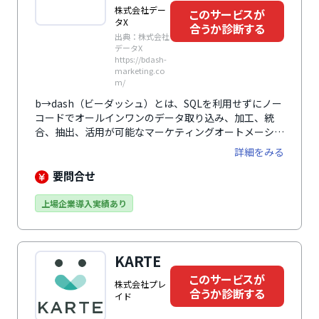
株式会社デー
このサービスが
タX
合うか診断する
出典：株式会社
データX
https://bdash-
marketing.co
m/
b→dash（ビーダッシュ）とは、SQLを利用せずにノー
コードでオールインワンのデータ取り込み、加工、統
合、抽出、活用が可能なマーケティングオートメーショ
ン（MA）です。110を超える業種の13万テーブル分の
詳細をみる
統合ナレッジをGUIに昇華させた技術のデータパレット
が特徴です。Webサイト上の行動履歴や企業が持つ顧客
要問合せ
情報や購買情報、商品情報だけでなく、広告情報や地域
情報や天気の情報までもを取込み、関連付けることで多
上場企業導入実績あり
様な分析ができます。精密な分析をにより、顧客インサ
イトを導き出し、最適なマーケティングが可能となりま
す。サイトに訪れた顧客の行動情報をもとに、適切なタ
KARTE
イミングでバナーを表示しクーポンを配布したり、告知
するなどのアプローチも可能です。
このサービスが
株式会社プレ
合うか診断する
イド