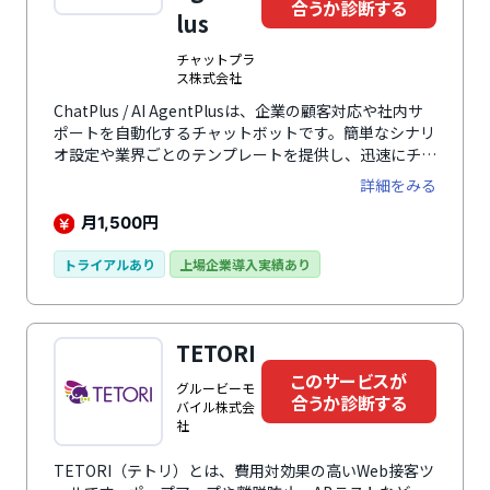
合うか診断する
lus
チャットプラ
ス株式会社
ChatPlus / AI AgentPlusは、企業の顧客対応や社内サ
ポートを自動化するチャットボットです。簡単なシナリ
オ設定や業界ごとのテンプレートを提供し、迅速にチャ
ットボットを導入・運用可能です。また、生成AIを活用
詳細をみる
してQ&Aの自動作成やサジェスト機能なども備えてお
り、問い合わせ対応の効率化や運用コスト削減に貢献し
月
円
1,500
ます。さらに、有人チャットへのシームレスな切り替え
も可能です。これにより、生成AI（AI AgentPlus）、フ
トライアルあり
上場企業導入実績あり
リーワードAI、シナリオ、オペレーターのチャットとの
組み合わせた運用を実現します。
TETORI
このサービスが
グルービーモ
合うか診断する
バイル株式会
社
TETORI（テトリ）とは、費用対効果の高いWeb接客ツ