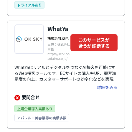
す。また、Microsoft Teams™/SharePoint、チャット
トライアルあり
ボットとLINE WORKS、LINEなどのチャットツールと
連携できる機能があり、今までの業務の大幅な変更をせ
ずとも、サービスを利用することができます。さらに、
WhatYa
グラフィカルで見やすい管理画面が用意されており、誰
でも操作しやすいようになっています。
株式会社空色
このサービスが
出典：株式会社
合うか診断する
空色
https://service.
solairo.co.jp/
WhatYaはリアルとデジタルをつなぐAI接客を可能にす
るWeb接客ツールです。ECサイトの購入率UP、顧客満
足度の向上、カスタマーサポートの効率化などを実現し
ます。
詳細をみる
要問合せ
上場企業導入実績あり
アパレル・美容業界の実績多数