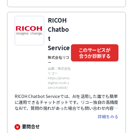
す。導入企業は50,000社以上にのぼり、世界的なITレビ
ューサイトで最優秀ソフトウェア賞を受賞するなど、高
い評価を得ています。
RICOH
Chatbo
t
Service
このサービスが
合うか診断する
株式会社リコ
ー
出典：株式会社
リコー
https://promo.
digital.ricoh.c
om/chatbot/
RICOH Chatbot Serviceでは、AIを活用した誰でも簡単
に運用できるチャットボットです。リコー独自の高精度
なAIで、質問の揺れがあった場合でも問い合わせ内容を
高精度で認識することができます。使い方も簡単で、
詳細をみる
Excelフォーマットに質問と回答を入力してインポート
するだけです。オペレーターが直接応対する有人チャッ
要問合せ
トへの切り替えも一部のプランを除いて対応していま