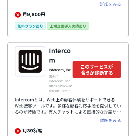
ップ、直帰率改善、集客コスト削減に効果が望めるでし
詳細をみる
ょう。
月
円
9,800
無料プランあり
上場企業導入実績あり
Interco
m
このサービスが
Intercom, Inc.
合うか診断する
出典：
Intercom, Inc.
https://www.in
tercom.com/
Intercomとは、Web上の顧客体験をサポートできる
Web接客ツールです。多様な顧客対応手段を提供してい
るのが特徴です。有人チャットによる直接的な対話サポ
ートに加え、AIチャットボットを用いた自動応答も可能
詳細をみる
です。OpenAIの技術を利用しており、質問に即座に対
応できるよう設計されています。よくある質問（FAQ）
月
$/席
39