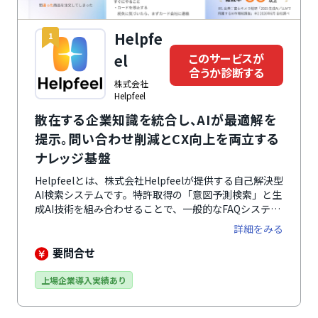
Helpfe
1
このサービスが
el
合うか診断する
株式会社
Helpfeel
散在する企業知識を統合し、AIが最適解を
提示。問い合わせ削減とCX向上を両立する
ナレッジ基盤
Helpfeelとは、株式会社Helpfeelが提供する自己解決型
AI検索システムです。特許取得の「意図予測検索」と生
成AI技術を組み合わせることで、一般的なFAQシステム
の約100倍の高速応答と、高い検索ヒット率を実現。キ
詳細をみる
ーワードが完全一致しない「曖昧な表現」や「スペルミ
ス」からでも、AIがユーザーの意図を汲み取り、迷わず
要問合せ
最適な回答ページへ導きます 。また、チャットボット
導入で課題となりがちな複雑なシナリオ設計やメンテナ
上場企業導入実績あり
ンスは一切不要です。AIのハルシネーション（嘘の回
答）を防ぐ独自の仕組みにより、運用の手間をかけずに