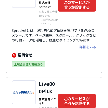
このサービスが
株式会社
合うか診断する
Sprocket
出典：株式会社
Sprocket
https://www.sp
rocket.bz/
Sprocketとは、理想的な顧客体験を実現できるWeb接
客ツールです。ページ閲覧、スクロール、クリックなど
の行動データを活用し、最適なタイミングでWebサイ
ト上に接客ポップアップを表示。ユーザーの態度変容を
詳細をみる
促し、購入や申し込みなどのCV率向上や離脱率の低下
に貢献します。
要問合せ
上場企業導入実績あり
Live80
0Plus
このサービスが
株式会社アク
合うか診断する
イル