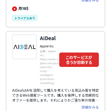
詳細をみる
す。チャットウィジェットは自由にカスタマイズ可能
で、CRMやヘルプデスク、ECシステムとも連携可能。
月
$
19
さらに、GDPR準拠やWCAGアクセシビリティ対応な
ど、法的・技術的基準にも配慮されています。導入や運
トライアルあり
用の負担が少なく、安全性と実用性を兼ね備えたチャッ
トツールです。
AiDeal
Appier Inc.
出典：Appier
Inc.
このサービスが
https://www.a
合うか診断する
ppier.com/ja/a
ideal-the-
most-
intelligent-
promotion-
marketing/
AiDealはAIを活用して購入を考えている見込み客を特定
できるWeb接客ツールです。購入を後押しする効果的な
オファーを提供します。それによりかご落ち率の改善
と、収益の向上が実現できます。
詳細をみる