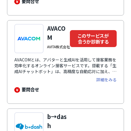
つつ問い合わせ数の抑制効果を最大化し、AI精度の劇的
要問合せ
な向上、全社的に活用できるデータ基盤の構築を実現し
ます。
AVACO
このサービスが
M
合うか診断する
AVITA株式会社
AVACOMとは、アバターと生成AIを活用して接客業務を
効率化するオンライン接客サービスです。搭載する「生
成AIチャットボット」は、高精度な自動応対に加え、必
要に応じてオペレーターへスムーズに移行できるため、
詳細をみる
従来のチャットボットを超えた顧客満足度の高い接客を
実現します。マルチプラットフォーム対応で、WEBサ
要問合せ
イトの売上・契約増加や問い合わせ効率化に加え、店舗
や受付の省人化・無人化、人手不足の解消にもつながり
ます。
b→das
h