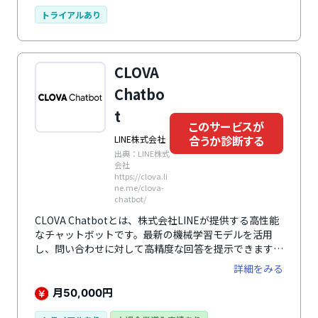
への対応も整備されており、ユーザーは迅速に必要な情
報を得ることができます。連絡手段としては、メールや
トライアルあり
SMSを利用できるほか、チャット画面から直接通話を始
めることも可能です。IPC、タブレット、スマートフォ
ンに対応しており、どのデバイスからでもアクセスしや
CLOVA
すいユーザーインターフェースが提供されています。
Chatbo
t
このサービスが
合うか診断する
LINE株式会社
出典：LINE株式
会社
https://clova.li
ne.me/clova-
chatbot/
CLOVA Chatbotとは、株式会社LINEが提供する高性能
なチャットボットです。最新の機械学習モデルを活用
し、問い合わせに対して高精度な回答を提示できます。
特に、日本語に対応したAIの開発を中心に行っているた
詳細をみる
め、日本において利用しやすいようになっています。
LINEのAIチャットボットであるため、LINEサービスと
月
円
50,000
の連携は容易であり、LINE公式アカウントやLINE