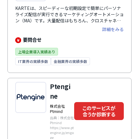
KARTEは、スピーディーな初期設定で簡単にパーソナ
ライズ配信が実行できるマーケティングオートメーショ
ン（MA）です。大量配信はもちろん、クロスチャネル
でのシナリオ配信にも対応しています。
詳細をみる
要問合せ
上場企業導入実績あり
IT業界の実績多数
金融業界の実績多数
Ptengi
ne
株式会社
このサービスが
Ptmind
合うか診断する
出典：株式会社
Ptmind
https://www.pt
engine.jp/enga
ge