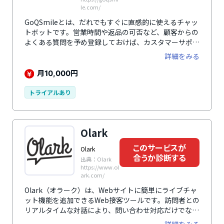
le.com/
GoQSmileとは、だれでもすぐに直感的に使えるチャッ
トボットです。営業時間や返品の可否など、顧客からの
よくある質問を予め登録しておけば、カスタマーサポー
トが24時間365日可能になります。ECサイトに設置す
詳細をみる
れば接客ツールとして活用できるのも特徴です。ユーザ
ーの好みなどをヒアリングしながらおすすめ商品を紹介
月
円
10,000
するなど、実店舗のような接客が叶います。社内利用に
も対応しており、すぐに知りたい情報が見つかる社内マ
トライアルあり
ニュアルとしての活用もおすすめです。質問の履歴から
回答できなかった質問を確認して新たに回答を登録した
り、登録済みの回答を改善すればチャットボットを更に
Olark
賢くできます。そのほか類義語・単語登録機能や応答正
答率がわかるダッシュボードなど、便利な機能を多数搭
このサービスが
Olark
載しています。
合うか診断する
出典：Olark
https://www.ol
ark.com/
Olark（オラーク）は、Webサイトに簡単にライブチャ
ット機能を追加できるWeb接客ツールです。訪問者との
リアルタイムな対話により、問い合わせ対応だけでなく
営業支援や顧客エンゲージメントの向上にも活用できま