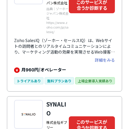
このサービスが
パン株式会社
合うか診断する
出典：ゾーホー
ジャパン株式会
社
https://www.z
oho.com/jp/sa
lesiq/
Zoho SalesIQ（ゾーホー・セールスIQ）は、Webサイ
トの訪問者とのリアルタイムコミュニケーションによ
り、マーケティング活動の効果を実現させるWeb接客ツ
ールです。
詳細をみる
月
円/オペレーター
960
トライアルあり
無料プランあり
上場企業導入実績あり
SYNALI
O
このサービスが
株式会社ギブ
合うか診断する
リー