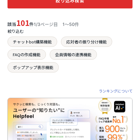
絞り込み検索
101
該当
件
1/3ページ目
1〜50件
絞り込む
チャットbot構築機能
応対者の振り分け機能
FAQの作成機能
会員情報の連携機能
ポップアップ表示機能
ランキングについて