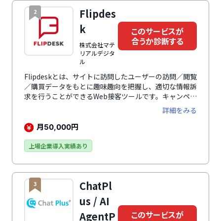
正確な情報提供が可能です。電話・メール・チャットな
Flipdes
2
どの有人対応を「自己解決」へ置き換えることで、「問
い合わせ削減」と「CX（顧客体験）向上」を同時に実
k
このサービスが
現します。
合うか診断する
株式会社マテ
リアルデジタ
ル
Flipdeskとは、サイトに訪問したユーザーの訪問／閲覧
／購買データをもとに趣味趣向を把握し、適切な情報訴
求を行うことができるWeb接客ツールです。キャンペー
ン告知やクーポン発行、チャットサポートなどにより、
詳細をみる
一人ひとりの状況に合った最適な接客を実現し、顧客体
験（CX）を向上。購買率の向上やサイト内回遊・会員
月
円
50,000
登録の促進、離脱率の低減などに貢献します。2014年9
月のサービス提供開始から、累計導入数は1,500社・
上場企業導入実績あり
1,800サイトを突破。Web接客ツールの先駆けとして培
ってきた実績と信頼で、企業規模問わず、業種も幅広い
企業で利用されています。
ChatPl
3
us / AI
このサービスが
AgentP