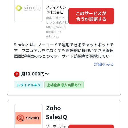
メディアリン
ク株式会社
このサービスが
出典：メディア
合うか診断する
リンク株式会社
https://sinclo.
medialink-
ml.co.jp/
Sincloとは、ノーコードで運用できるチャットボットで
す。マニュアルを見なくても直感的に操作ができる管理
画面が特徴のひとつです。サイト訪問者が閲覧している
ページを共有して双方向に操作し合う機能（ブラウザ同
詳細をみる
期）、サイトには掲載していない商品資料やカタログ、
個別の提案書や見積書など、手元の資料をサイト訪問者
月
円～
10,000
に共有して双方向に操作し合う機能（ドキュメント共
有）など、便利な機能を多数搭載しています。サイト訪
トライアルあり
上場企業導入実績あり
問者1人ひとりのリアルタイムな情報が見られるのも嬉
しいポイントです。ページ滞在時間や訪問回数などの各
種情報を確認できるので、チャットボット運用の改善に
Zoho
活用できます。
SalesIQ
ゾーホージャ