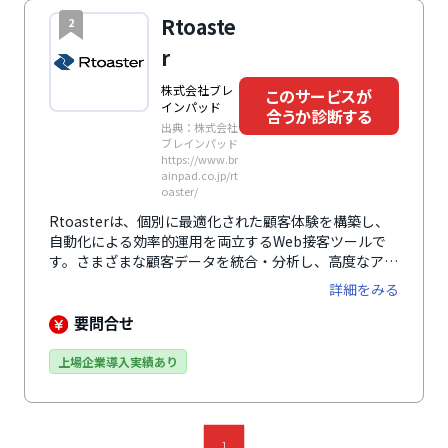
Rtoaste
2
r
株式会社ブレ
このサービスが
インパッド
合うか診断する
出典：株式会社
ブレインパッド
https://www.br
ainpad.co.jp/rt
oaster/
Rtoasterは、個別に最適化された顧客体験を構築し、
自動化による効率的運用を両立するWeb接客ツールで
す。さまざまな顧客データを統合・分析し、高度なアル
ゴリズム・多彩なアクション機能を実現。精度の高いパ
詳細をみる
ーソナライズ化が可能です。
要問合せ
上場企業導入実績あり
1