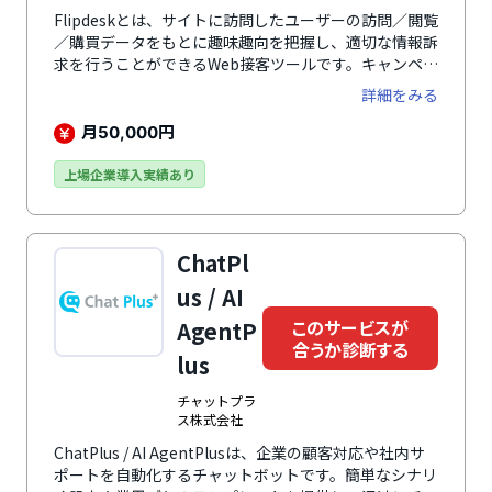
Flipdeskとは、サイトに訪問したユーザーの訪問／閲覧
／購買データをもとに趣味趣向を把握し、適切な情報訴
求を行うことができるWeb接客ツールです。キャンペー
ン告知やクーポン発行、チャットサポートなどにより、
詳細をみる
一人ひとりの状況に合った最適な接客を実現し、顧客体
験（CX）を向上。購買率の向上やサイト内回遊・会員
月
円
50,000
登録の促進、離脱率の低減などに貢献します。2014年9
月のサービス提供開始から、累計導入数は1,500社・
上場企業導入実績あり
1,800サイトを突破。Web接客ツールの先駆けとして培
ってきた実績と信頼で、企業規模問わず、業種も幅広い
企業で利用されています。
ChatPl
us / AI
このサービスが
AgentP
合うか診断する
lus
チャットプラ
ス株式会社
ChatPlus / AI AgentPlusは、企業の顧客対応や社内サ
ポートを自動化するチャットボットです。簡単なシナリ