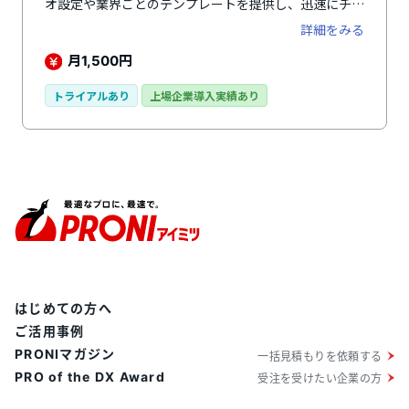
オ設定や業界ごとのテンプレートを提供し、迅速にチャ
ットボットを導入・運用可能です。また、生成AIを活用
詳細をみる
してQ&Aの自動作成やサジェスト機能なども備えてお
り、問い合わせ対応の効率化や運用コスト削減に貢献し
月
円
1,500
ます。さらに、有人チャットへのシームレスな切り替え
も可能です。これにより、生成AI（AI AgentPlus）、フ
トライアルあり
上場企業導入実績あり
リーワードAI、シナリオ、オペレーターのチャットとの
組み合わせた運用を実現します。
はじめての方へ
ご活用事例
PRONIマガジン
一括見積もりを依頼する
PRO of the DX Award
受注を受けたい企業の方