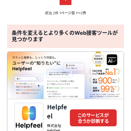
該当
件
2
1ページ目 1〜2件
条件を変えるとより多くのWeb接客ツールが
見つかります
Helpfe
このサービスが
el
合うか診断する
株式会社
Helpfeel