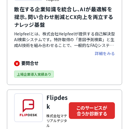
散在する企業知識を統合し、AIが最適解を
提示。問い合わせ削減とCX向上を両立する
ナレッジ基盤
Helpfeelとは、株式会社Helpfeelが提供する自己解決型
AI検索システムです。特許取得の「意図予測検索」と生
成AI技術を組み合わせることで、一般的なFAQシステム
の約100倍の高速応答と、高い検索ヒット率を実現。キ
詳細をみる
ーワードが完全一致しない「曖昧な表現」や「スペルミ
ス」からでも、AIがユーザーの意図を汲み取り、迷わず
要問合せ
最適な回答ページへ導きます 。また、チャットボット
導入で課題となりがちな複雑なシナリオ設計やメンテナ
上場企業導入実績あり
ンスは一切不要です。AIのハルシネーション（嘘の回
答）を防ぐ独自の仕組みにより、運用の手間をかけずに
正確な情報提供が可能です。電話・メール・チャットな
Flipdes
どの有人対応を「自己解決」へ置き換えることで、「問
い合わせ削減」と「CX（顧客体験）向上」を同時に実
k
このサービスが
現します。
合うか診断する
株式会社マテ
リアルデジタ
ル