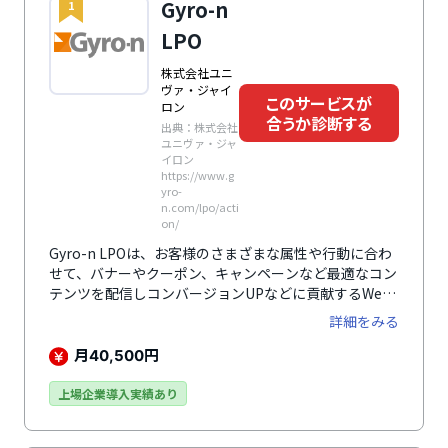
Gyro-n
1
LPO
株式会社ユニ
ヴァ・ジャイ
このサービスが
ロン
合うか診断する
出典：株式会社
ユニヴァ・ジャ
イロン
https://www.g
yro-
n.com/lpo/acti
on/
Gyro-n LPOは、お客様のさまざまな属性や行動に合わ
せて、バナーやクーポン、キャンペーンなど最適なコン
テンツを配信しコンバージョンUPなどに貢献するWeb
接客ツールです。
詳細をみる
月
円
40,500
上場企業導入実績あり