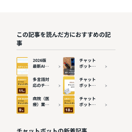
この記事を読んだ方におすすめの記
事
2026版
チャット
最新AIチ
ボットと
ャットボ
は？導入
ットカオ
メリッ
多言語対
チャット
スマップ
ト・デメ
応のチャ
ボットの
｜社外・
リットや
ットボッ
費用相場
社内・横
効果を詳
トおすす
は？料金
病院（医
チャット
断で徹底
しく解説
め11選！
比較でお
療）業界
ボットお
整理
成功事例
すすめ13
で役立つ
すすめ18
も紹介
サービス
チャット
選！活用
を紹介
ボットお
シーン・
すすめ9
種類ごと
チャットボットの新着記事