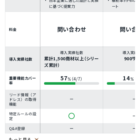
日本企業に適した設計と実績
継続率99%の
に基づく提案力
ート
問い合わせ
問い合
料金
導入実績社数
導入実績
累計1,500商材以上（シリー
900サ
導入実績社数
ズ累計）
57
14
重要機能カバー
（4/7）
（1
%
%
率
リード情報（ア
ドレス）の取得
機能
特定ルールの設
定
Q&A登録
もっと見る
有人対応機能