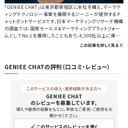
「GENIEE CHAT」は東京都新宿区に本社を構え、マーケテ
ィングテクノロジー事業を展開するジーニーが提供するチ
ャットボットサービスです。日本マーケティングリサーチ機構
の調査では、国産セールス＆マーケティングプラットフォー
ムとしてNo.1を獲得したこともあり、4,500社以上に導入
されています。

この記事を詳しく見る
この記事では、「GENIEE CHAT」が人気を集める理由を徹
底調査。サービスの特徴や利用するメリット、実際の導入事
GENIEE CHATの評判（口コミ・レビュー）
例などを紹介していきます。

発注業者比較サービスアイミツSaasが、おすすめのチャット
このサービスの導入・運用経験がある方へ
ボットを厳選！&nbsp;&nbsp;

GENIEE CHAT
&nbsp;出典GENIEE CHAThttps://chamo-chat.com/

のレビューを募集しています。
導入や運用の経験をもとに、率直なご意見・ご感想をお
「GENIEE CHAT」は顧客獲得と顧客満足度の最大化が同
聞かせください。
時に図れるチャットボット です。webサイトを訪れたユーザ
このサービスのレビューを書く