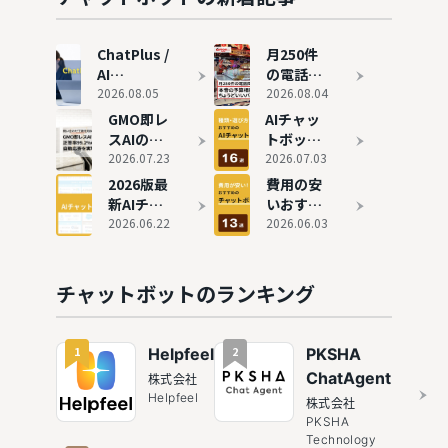
選
に紹介
ChatPlus /
月250件
AI
の電話問
AgentPlus
2026.08.05
い合わせ
2026.08.04
の評判と実
がゼロ
GMO即レ
AIチャッ
態
に。本音
スAIの評
トボット
の予算相
判を独自
2026.07.23
のおすす
2026.07.03
談で見つ
取材｜月
め16選を
2026版最
費用の安
けた、ち
1,620時
徹底比
新AIチャ
いおすす
ょうどい
間削減を
較！
ットボッ
2026.06.22
めチャッ
2026.06.03
いバラン
実現した
ChatGPT
トカオス
トボット
スのチャ
理由
との違い
マップ｜
13選
ットボッ
や種類も
社外・社
チャットボットのランキング
ト
解説
内・横断
で徹底整
理
1
2
Helpfeel
PKSHA
ChatAgent
株式会社
Helpfeel
株式会社
PKSHA
Technology