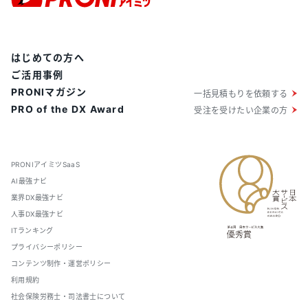
はじめての方へ
ご活用事例
PRONIマガジン
一括見積もりを依頼する
PRO of the DX Award
受注を受けたい企業の方
PRONIアイミツSaaS
AI最強ナビ
業界DX最強ナビ
人事DX最強ナビ
ITランキング
プライバシーポリシー
コンテンツ制作・運営ポリシー
利用規約
社会保険労務士・司法書士について