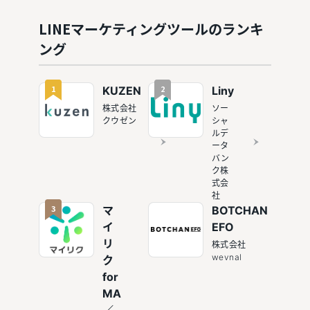
介
ィングツ
入メリッ
ールを厳
トと業界
LINEマーケティングツールのランキ
選して紹
別の活用
ング
介
法を紹介
1
2
KUZEN
Liny
株式会社
ソー
クウゼン
シャ
ルデ
ータ
バン
ク株
式会
社
3
マ
BOTCHAN
イ
EFO
リ
株式会社
wevnal
ク
for
MA
／