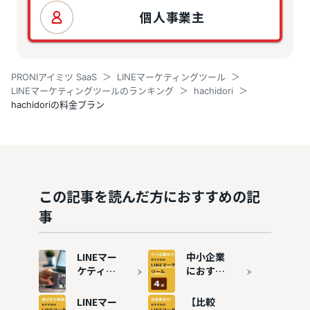
個人事業主
PRONIアイミツ SaaS
LINEマーケティングツール
LINEマーケティングツールのランキング
hachidori
hachidoriの料金プラン
この記事を読んだ方におすすめの記
事
LINEマー
中小企業
ケティン
におすす
グツール
めのLINE
とは？導
マーケテ
LINEマー
【比較