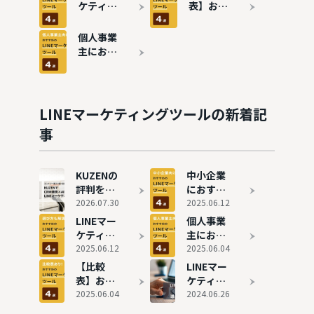
入メリッ
ィングツ
ケティン
表】おす
トと業界
ール4選
グツール
すめLINE
別の活用
を紹介
5つの選
マーケテ
個人事業
法を紹介
び方
ィングツ
主におす
ールを厳
すめの
選して紹
LINEマー
介
ケティン
グツール
LINEマーケティングツールの新着記
4選を紹
事
介
KUZENの
中小企業
評判を独
におすす
自取材｜
2026.07.30
めのLINE
2025.06.12
CRM連携
マーケテ
LINEマー
個人事業
とAIが実
ィングツ
ケティン
主におす
現する
ール4選
グツール
2025.06.12
すめの
2025.06.04
LINEマー
を紹介
5つの選
LINEマー
【比較
LINEマー
ケの実力
び方
ケティン
表】おす
ケティン
グツール
すめLINE
2025.06.04
グツール
2024.06.26
4選を紹
マーケテ
とは？導