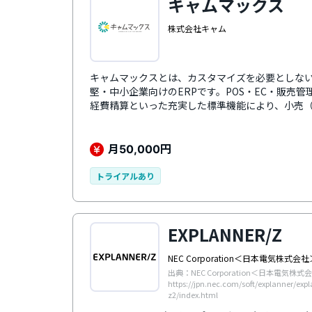
キャムマックス
株式会社キャム
キャムマックスとは、カスタマイズを必要としな
堅・中小企業向けのERPです。POS・EC・販売
経費精算といった充実した標準機能により、小売（
ネルの受注・出荷、在庫・倉庫、顧客・商品をカ
す。ECカート・モールやPOS・OMS・WMS・
API連携が豊富なため、拡張性の高い運用を簡単
月
円
50,000
た標準機能・外部連携を備えながら価格は月額7万円
コストパフォーマンスが魅力です。
トライアルあり
EXPLANNER/Z
NEC Corporation＜日本電気株式会社
出典：NEC Corporation＜日本電気株式
https://jpn.nec.com/soft/explanner/exp
z2/index.html