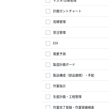
マスタ/台帳管理
計画ガントチャート
見積管理
受注管理
EDI
需要予測
製造計画ボード
製品構成（部品展開）・手配
作業指示
生産計画・工程管理
作業完了登録・作業実績検索