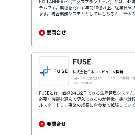
EXPLANNER/Z（エクスプランナー/Z）とは、
テムです。業種を問わず年商10億以上、従業員5
ます。統合業務システムとしてはもちろん、単体
企業に合わせて6種類の基本システムの中から特定
す。優秀な分析機能「ハイパーグリッド」で業務
率など法改正にもスピーディに対応しており、長
要問合せ
FUSE
株式会社日本コンピュータ開発
出典：株式会社日本コンピュータ開発 https:/
navi.biz/fuse
FUSEとは、直感的に操作できる生産管理システム
必要な機能を選んで導入できるのが特徴。機能は
ルスタートし、事業の成長に合わせて拡張してい
ード入力を積極的に採用しており操作が簡単なの
も安心して利用できます。計画立案をサポートする
社の業態などに合わせて選択可能。いずれも簡単
要問合せ
効率化に役立ちます。