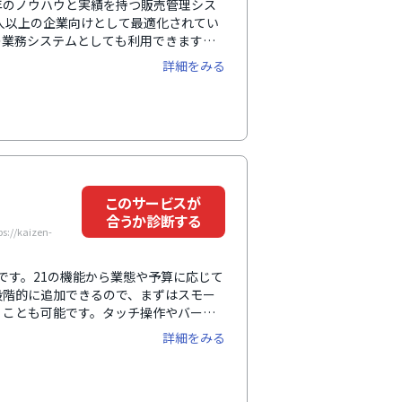
45年のノウハウと実績を持つ販売管理シス
0人以上の企業向けとして最適化されてい
の業務システムとしても利用できます。
のシステムを組み合わせることも可能で
詳細をみる
を可視化します。消費税の改正や軽減税
期的に安定して利用できます。
このサービスが
合うか診断する
/kaizen-
です。21の機能から業態や予算に応じて
段階的に追加できるので、まずはスモー
くことも可能です。タッチ操作やバーコ
で、システムに不慣れな方がいる現場で
詳細をみる
計画ボードは2種類用意されており、自
操作・視覚的に進捗状況を把握でき業務