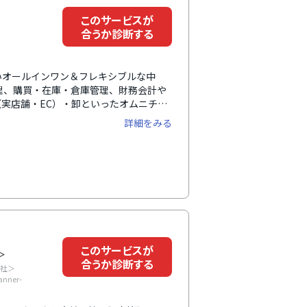
このサービスが
合うか診断する
いオールインワン＆フレキシブルな中
管理、購買・在庫・倉庫管理、財務会計や
実店舗・EC）・卸といったオムニチャ
スタマイズすることなく一元管理できま
詳細をみる
帳票・送り状などの各種外部サービスとの
に行うことができます。このような充実し
（税抜）/ 5ユーザ分からと、圧倒的な
このサービスが
＞
合うか診断する
会社＞
lanner-