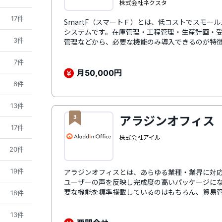
株式会社ネクスタ
17件
SmartF（スマートＦ）とは、低コストでスモー
システムです。在庫管理・工程管理・生産計画・
3件
管理などから、必要な機能のみ導入できるのが特
現場改善ノウハウを持つ担当者がトライアルから
提案。生産管理システムが初めてのユーザーも多
7件
性と高いサポート力が評価されています。手書き
月
円
50,000
コード管理を導入したい、工数を削減したい、ヒ
6件
作業を見える化したいなど、製造業の悩みをDX化
13件
アラジンオフィス
3
17件
株式会社アイル
20件
19件
アラジンオフィスとは、あらゆる業種・業界に対応し
ユーザーの声を反映し完成度の高いパッケージに
要な機能を標準搭載しているのはもちろん、貿易
18件
ン機能も多数提供しており、自社に合わせて選択
豊富。アラジンオフィスのデータを会計システム
13件
の手間や誤登録のリスクがなくなり、業務効率化