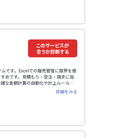
このサービスが
合うか診断する
ムです。Excelでの販売管理に限界を感
すすめです。見積もり・受注・請求に加
複雑な金額計算の自動化や計上ルールに
ト別の収支も可視化できるため、販売管
詳細をみる
す。※デロイト トーマツ ミック経済研
望」（ミックITリポート2025年2月