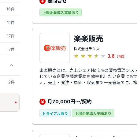
要問合せ
16件
上場企業導入実績あり
11件
楽楽販売
17件
株式会社ラクス
7件
3.6
★
★
★
★
★
（48）
楽楽販売とは、売上シェアNo.1※の販売管理システ
じている企業や請求業務を効率化したい企業にお
え、売上・発注・原価・収支まで一元管理でき、
2件
も柔軟に対応します。さらに、案件・プロジェク
理業務全体の効率化と収支管理の強化につながりま
究所「クラウド型販売管理システムの市場の実態と展
月
円～/契約
70,000
号：https://mic-r.co.jp/micit/2025/）より
トライアルあり
上場企業導入実績あり