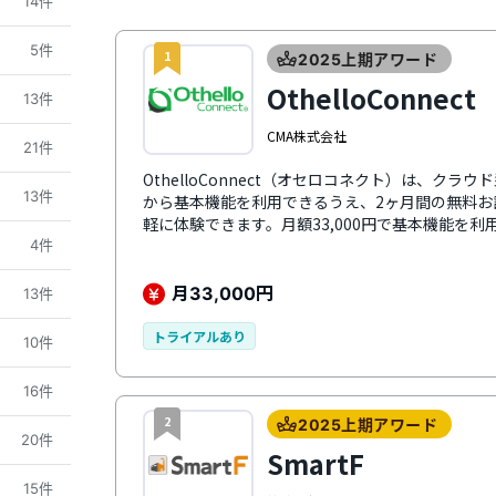
14件
5件
1
2025上期アワード
OthelloConnect
13件
CMA株式会社
21件
OthelloConnect（オセロコネクト）は、ク
13件
から基本機能を利用できるうえ、2ヶ月間の無料お
軽に体験できます。月額33,000円で基本機能を
割くことが難しい中小企業でも無理なく導入が可能
4件
能から業務に必要なものだけを月単位で選んで利
始後も柔軟にカスタマイズできる点も大きな特徴
月
円
33,000
13件
トライアルあり
10件
16件
2
2025上期アワード
20件
SmartF
15件