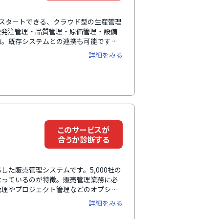
ルスタートできる、クラウド型の生産管理
受発注管理・品質管理・原価管理・設備
徴。既存システムとの連携も可能です。
導入支援を行い、課題に応じた使い方を
詳細をみる
数利用中で、シンプルで使いやすい操作
・エクセルでの作業を改善したい、バー
ューマンエラーをなくしたい、属人的な
で支援します。
このサービスが
合うか診断する
た販売管理システムです。5,000社の
なっているのが特徴。販売管理業務に必
管理やプロジェクト管理などのオプショ
できます。外部システムとの連携実績も
詳細をみる
に連携するなどにより、データ二重登録
を実現できます。