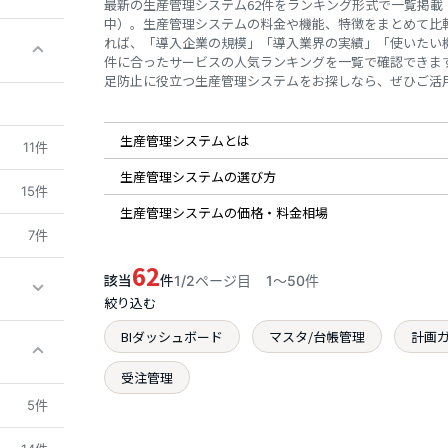
最新の生産管理システム62件をランキング形式で一覧掲載（2
中）。生産管理システムの料金や機能、特徴をまとめて比
れば、「導入企業の規模」「導入業界の実績」「使いたい
件に合ったサービスの人気ランキングを一覧で確認できま
足防止に役立つ生産管理システムをお探しなら、ぜひご活
生産管理システムとは
11件
生産管理システムの選び方
15件
生産管理システムの価格・料金相場
7件
62
該当
件
1/2ページ目
1〜50件
絞り込む
BIダッシュボード
マスタ/台帳管理
計画
受注管理
5件