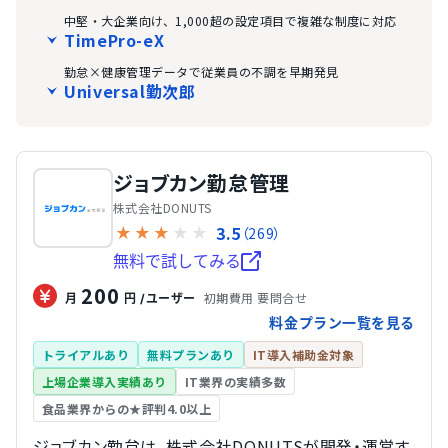
中堅・大企業向け、1,000超の設定項目で複雑な制度に対応
TimePro-eX
勤怠×健康管理データで従業員の不調を早期発見
Universal勤次郎
ジョブカン勤怠管理
株式会社DONUTS
3.5
★
★
★
★
★
（269）
無料で試してみる
200
初期費用 要問合せ
月
円
/ユーザー
料金プラン一覧を見る
トライアルあり
無料プランあり
IT導入補助金対象
上場企業導入実績あり
IT業界の実績多数
食品業界からの★評判4.0以上
ジョブカン勤怠は、株式会社DONUTSが開発・運営す