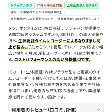
トライアルあり
IT導入補助金対象
上場企業導入実績あり
建設・工事業界からの★評判4.0以上
金融業界からの★評判4.0以上
外食業界からの★評判4.0以上
タッチオンタイムは、株式会社デジジャパンが提供す
る勤怠管理システムです。60,000社以上の導入実績を
持ち、
生体認証タイムレコーダーによるなりすまし防
打刻からシフト管理、テレワーク対応まで幅
止が強み。
広い機能を月300円/ユーザーの均一料金で利用でき
る、
コストパフォーマンスの高い多機能型です。
ICカード・生体認証・Webブラウザ型など複数のタイ
ムレコーダーを使い分けられるほか、建設・工事業や
外食業界など、多様な働き方を求める企業で高評価
を得ています。働き方改革対応の機能もあり、業種業
態を問わず使いやすい設計です。
利用者のレビュー（口コミ、評価）