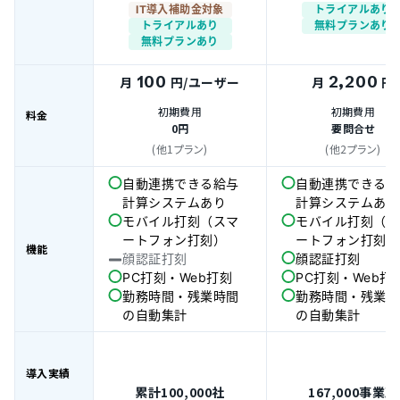
IT導入補助金対象
トライアルあり
トライアルあり
無料プランあり
無料プランあり
100
2,200
月
円
/ユーザー
月
円
初期費用
初期費用
料金
0円
要問合せ
(他1プラン)
(他2プラン)
自動連携できる給与
自動連携できる給
計算システムあり
計算システムあり
モバイル打刻（スマ
モバイル打刻（ス
ートフォン打刻）
ートフォン打刻）
機能
顔認証打刻
顔認証打刻
PC打刻・Web打刻
PC打刻・Web打
勤務時間・残業時間
勤務時間・残業時
の自動集計
の自動集計
導入実績
累計100,000社
167,000事業所