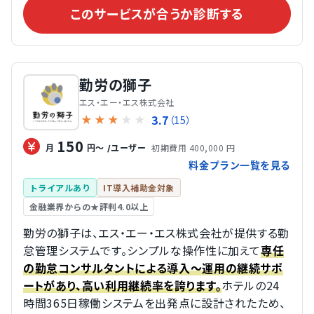
このサービスが合うか診断する
勤労の獅子
エス・エー・エス株式会社
3.7
★
★
★
★
★
（15）
150
初期費用 400,000 円
月
円～
/ユーザー
料金プラン一覧を見る
トライアルあり
IT導入補助金対象
金融業界からの★評判4.0以上
勤労の獅子は、エス・エー・エス株式会社が提供する勤
怠管理システムです。シンプルな操作性に加えて
専任
の勤怠コンサルタントによる導入〜運用の継続サポ
ホテルの24
ートがあり、高い利用継続率を誇ります。
時間365日稼働システムを出発点に設計されたため、