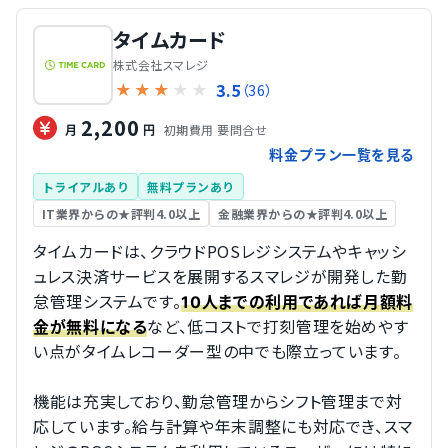
タイムカード
株式会社スマレジ
3.5
★
★
★
★
★
（36）
2,200
初期費用 要問合せ
月
円
料金プラン一覧を見る
トライアルあり
無料プランあり
IT業界からの★評判4.0以上
金融業界からの★評判4.0以上
タイムカードは、クラウドPOSレジシステムやキャッシ
ュレス決済サービスを展開するスマレジが開発した勤
怠管理システムです。
10人までの利用であれば月額料
など、低コストで打刻管理を始めやす
金が無料になる
い点がタイムレコーダー型の中でも際立っています。
機能は充実しており、勤怠管理からシフト管理まで対
応しています。給与計算や年末調整にも対応でき、スマ