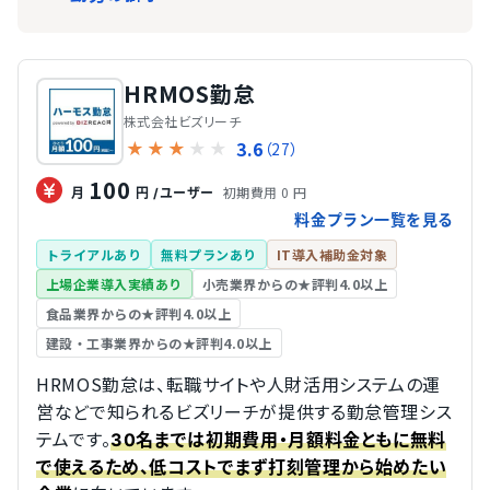
HRMOS勤怠
株式会社ビズリーチ
3.6
★
★
★
★
★
（27）
100
初期費用 0 円
月
円
/ユーザー
料金プラン一覧を見る
トライアルあり
無料プランあり
IT導入補助金対象
上場企業導入実績あり
小売業界からの★評判4.0以上
食品業界からの★評判4.0以上
建設・工事業界からの★評判4.0以上
HRMOS勤怠は、転職サイトや人財活用システムの運
営などで知られるビズリーチが提供する勤怠管理シス
テムです。
30名までは初期費用・月額料金ともに無料
で使えるため、低コストでまず打刻管理から始めたい