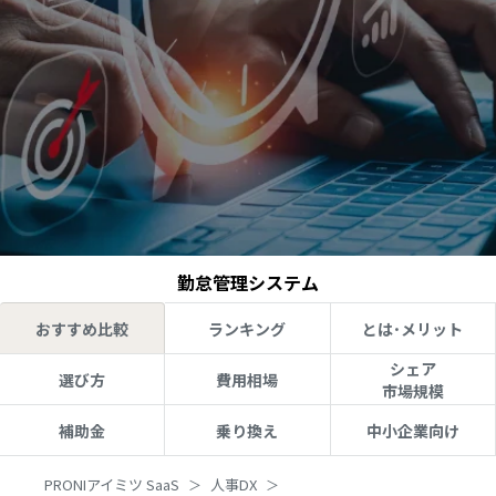
勤怠管理システム
おすすめ比較
ランキング
とは･メリット
シェア
選び方
費用相場
市場規模
補助金
乗り換え
中小企業向け
PRONIアイミツ SaaS
人事DX