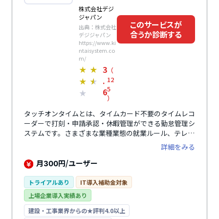
株式会社デジ
ジャパン
このサービスが
出典：株式会社
合うか診断する
デジジャパン
https://www.ki
ntaisystem.co
m/
3
★
★
（
.
12
★
★
5
6
★
）
タッチオンタイムとは、タイムカード不要のタイムレコ
ーダーで打刻・申請承認・休暇管理ができる勤怠管理シ
ステムです。さまざまな業種業態の就業ルール、テレワ
ークや働き方改革にも対応しています。豊富な打刻方法
詳細をみる
が用意されているのが特徴のひとつ。不正打刻の防止に
適した生体認証のタイムレコーダーから、導入費用0円
月
円/ユーザー
300
のWebブラウザ型のタイムレコーダーやPC不要のタイ
ムレコーダーなどが利用できます。初期費用は無料で、
トライアルあり
IT導入補助金対象
月額費用も300円/ユーザーですべての機能が利用可能
上場企業導入実績あり
とコストパフォーマンスが高いのも魅力。導入企業数は
60,000社以上、利用者数は380万人を突破しています。
建設・工事業界からの★評判4.0以上