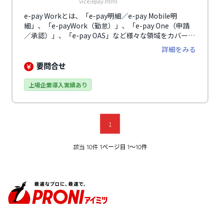
vice/epay.html
e-pay Workとは、「e-pay明細／e-pay Mobile明
細」、「e-payWork（勤怠）」、「e-pay One（申請
／承認）」、「e-pay OAS」など様々な領域をカバーし
ているSaaS型のフルサポートサービスです。 勤怠管理
詳細をみる
機能としては、各社員がWeb上で勤怠実績を入力後、
上長が確認/承認することができます。出退勤データ・
要問合せ
休暇情報をWeb上で一元管理するため、給与・就業管
理システムのメンテナンスが一切不要になるほか、承認
上場企業導入実績あり
した勤怠データは直接給与支払いへと結びつけることが
できます。 提供している株式会社ペイロールは253社・
98万人（2020年3月末現在）の給与サービスを受託して
いる実績があり、運用サポートも充実しています。
1
該当
件
10
1ページ目 1〜10件