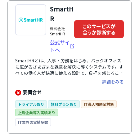
SmartH
R
このサービスが
株式会社
合うか診断する
SmartHR
公式サイ
トへ
SmartHRとは、人事・労務をはじめ、バックオフィス
に広がるさまざまな課題を解決に導くシステムです。す
べての働く人が快適に使える設計で、負担を感じること
なく、入退社手続きや年末調整、勤怠管理、人事評価業
詳細をみる
務など、人事・労務に関わる幅広い業務を効率化しま
す。 さらに、業務の中で自然に蓄まる正確な従業員デ
要問合せ
ータによって従業員の人員配置や育成、人事評価の精度
を向上。 毎日の負担を減らしながら従業員の力を引き
トライアルあり
無料プランあり
IT導入補助金対象
出し、組織の生産性向上と持続的な成果を創出する戦略
上場企業導入実績あり
人事を実現します。
IT業界の実績多数