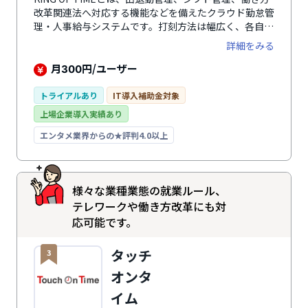
改革関連法へ対応する機能などを備えたクラウド勤怠管
理・人事給与システムです。打刻方法は幅広く、各自の
PCやスマホ端末からのWEBブラウザ打刻に加え、LINE
詳細をみる
WORKSとの連携によるチャット打刻、本人確認で不正
を防ぐ生体認証打刻や交通系ICカード打刻などがありま
月
円/ユーザー
300
す。残業基準や独自休暇などは自社の勤怠ルールに合わ
せて設定でき、オンラインで申請承認ができます。追加
トライアルあり
IT導入補助金対象
費用なしで「KING OF TIME給与」と連携できるのも魅
上場企業導入実績あり
力のひとつ。勤怠管理から給与計算までシームレスに一
元管理が可能です。リアルタイムで自動集計した勤務時
エンタメ業界からの★評判4.0以上
間・打刻時間はマネーフォワードクラウド給与などの外
部の給与計算サービス、Akerunなどの入退室管理シス
テムなど外部サービスとの連携が可能です。加えて東京
様々な業種業態の就業ルール、
と大分の2拠点でサポート専門のスタッフがおり、サポ
ート体制を整えているのも特徴の一つです。導入企業数
テレワークや働き方改革にも対
62,000社の実績を持ち、幅広い機能によって勤怠管理
応可能です。
業務を効率化します。
タッチ
3
オンタ
イム