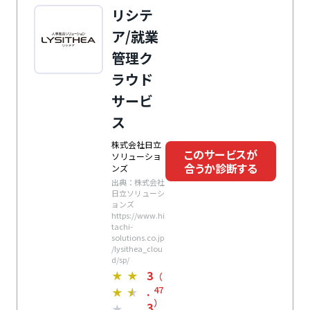
リシテ
ア/就業
管理ク
ラウド
サービ
ス
株式会社日立
このサービスが
ソリューショ
合うか診断する
ンズ
出典：株式会社
日立ソリューシ
ョンズ
https://www.hi
tachi-
solutions.co.jp
/lysithea_clou
d/sp/
3
★
★
（
.
47
★
★
）
3
★