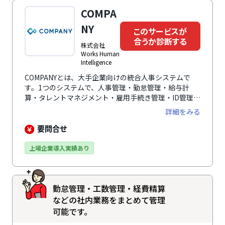
COMPA
NY
このサービスが
合うか診断する
株式会社
Works Human
Intelligence
COMPANYとは、大手企業向けの統合人事システムで
す。1つのシステムで、人事管理・勤怠管理・給与計
算・タレントマネジメント・雇用手続き管理・ID管理・
マイナンバー管理に対応し、人事領域をカバーする統合
詳細をみる
システム（ERP）として利用可能。大企業の複雑な人事
業務に対応できる点が評価されており、これまで約
要問合せ
1,200法人グループに導入実績があります。
※「COMPANY Talent Management」シリーズは、
上場企業導入実績あり
2024年11月に、統合型人事システム「COMPANY」と使
いやすさで定評のある「CYDAS」が統合し、日本企業
の高度で複雑な人事制度に最適化されたタレントマネジ
勤怠管理・工数管理・経費精算
メントシステムへと進化しました。
などの社内業務をまとめて管理
可能です。