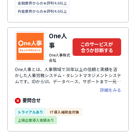
金融業界からの★評判4.0以上
外食業界からの★評判4.0以上
One人
このサービスが
事
合うか診断する
One人事株式
会社
One人事とは、人事領域で30年以上の信頼と実績を活
かした人事労務システム・タレントマネジメントシステ
ムです。IDからUI、データベース、サポートまで一元化
が可能で、人事評価や人材育成、人材配置、スキル管理
詳細をみる
などの人事業務を効率的にサポートします。One人事シ
リーズは、乱立する人事労務のクラウドシステムを手間
要問合せ
なく統合して、ワンストップで支えます。業種・エリ
ア・規模を問わず、官公庁や国立大学法人をはじめとす
トライアルあり
IT導入補助金対象
る公共機関でも幅広く導入されています。
上場企業導入実績あり