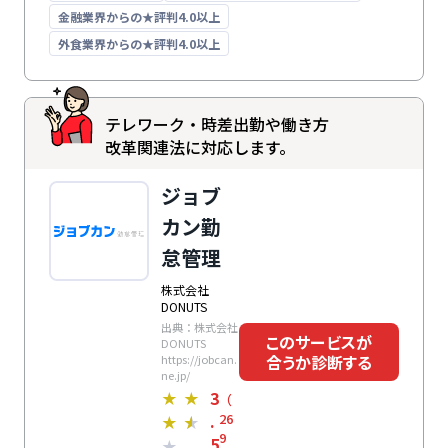
金融業界からの★評判4.0以上
外食業界からの★評判4.0以上
テレワーク・時差出勤や働き方
改革関連法に対応します。
ジョブ
カン勤
怠管理
株式会社
DONUTS
出典：株式会社
このサービスが
DONUTS
合うか診断する
https://jobcan.
ne.jp/
3
★
★
（
.
26
★
★
9
5
★