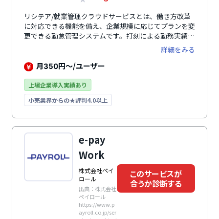
リシテア/就業管理クラウドサービスとは、働き方改革
に対応できる機能を備え、企業規模に応じてプランを変
更できる勤怠管理システムです。打刻による勤務実績が
客観記録と乖離がないか確認できる機能や残業時間の一
詳細をみる
覧表示機能、有給休暇取得状況の確認機能などにより、
働き方改革に対応することができます。また、料金プラ
月
円～/ユーザー
350
ンは社員数、導入拠点数、対応する就業形態数に合わせ
て月額費用と初期費用が設定されているため、自社にあ
上場企業導入実績あり
ったプランを導入することができます。プラン選定や初
小売業界からの★評判4.0以上
期設定においては担当が必要機能をヒアリングして設計
してくれるため導入へのサポート体制も充実していま
す。
e-pay
Work
株式会社ペイ
このサービスが
ロール
合うか診断する
出典：株式会社
ペイロール
https://www.p
ayroll.co.jp/ser