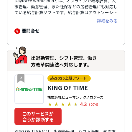
Dayforce Workcloudとは、オンラインで給与計算、人
事管理、勤怠管理、また社保などの労務管理にも対応し
ている給与計算ソフトです。給与計算はアウトソーシン
グ（BPO）サービスも提供しており、システムだけでは
詳細をみる
なく給与計算業務の委託も可能。システムは自社開発の
ため多様なカスタマイズも相談できるのが特徴です。社
要問合せ
員は毎月の給与明細や履歴をパソコン、スマートフォン
から閲覧、PDFデータでダウンロードが可能。各種申請
や承認もメールで通知・承認処理ができるため、ペーパ
ーレスに繋がります。自動通知、経営者と管理者用のレ
出退勤管理、シフト管理、働き
ポート、英語・日本語の変換など、外国人従業員にも対
方改革関連法へ対応します。
応し、便利な機能も多数搭載。細かなアクセス権限の設
定も可能です。
2
2025上期アワード
KING OF TIME
株式会社ヒューマンテクノロジーズ
4.3
★
★
★
★
★
（274）
このサービスが
合うか診断する
KING OF TIMEとは、出退勤管理、シフト管理、働き方