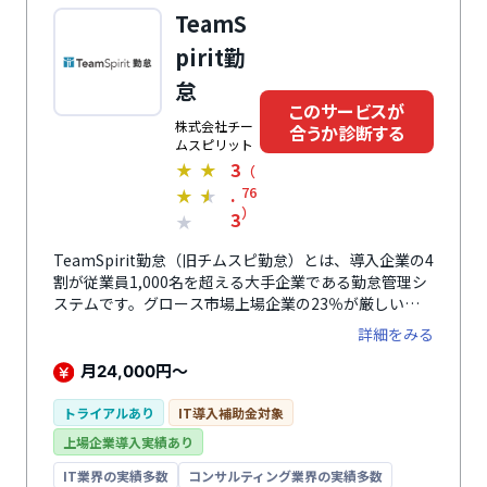
TeamS
pirit勤
怠
このサービスが
株式会社チー
合うか診断する
ムスピリット
3
★
★
（
.
76
★
★
）
3
★
TeamSpirit勤怠（旧チムスピ勤怠）とは、導入企業の4
割が従業員1,000名を超える大手企業である勤怠管理シ
ステムです。グロース市場上場企業の23％が厳しい上
場審査へ対応するためにTeamSpirit 勤怠を導入してい
詳細をみる
ます。リリースより10年間、高度な機能と複雑な運用
要件への対応実績を全てパッケージへ反映しています。
月
円～
24,000
あらゆる企業のどんなご要望にも対応できるハイエンド
モデルの勤怠管理システムでありながら、コストを抑え
トライアルあり
IT導入補助金対象
て導入できるのが大きな魅力です。
上場企業導入実績あり
IT業界の実績多数
コンサルティング業界の実績多数