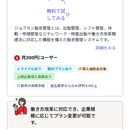
）
無料で試
してみる
ジョブカン勤怠管理とは、出勤管理、シフト管理、休
暇・申請管理などテレワーク・時差出勤や働き方改革関
連法に対応した機能を備えた勤怠管理システムです。
出勤管理、シフト管理、休暇・申請管理、工数管理ごと
詳細をみる
に料金プランが分かれているため、必要な機能のみを利
用することができます。 打刻方法も様々でICカード打
月
円/ユーザー
200
刻や指静脈打刻だけでなく、SlackやLINEなどチャット
ツールでの打刻も可能です。 即日でアカウント発行が
トライアルあり
無料プランあり
IT導入補助金対象
でき30日間は全ての機能が無料で使え、メール・チャ
上場企業導入実績あり
ット・電話の各種サポートや有料での初期設定代行も行
っており、導入や導入後の運用サポートも充実していま
IT業界の実績多数
食品業界からの★評判4.0以上
す。 サービスリリースから11周年を迎え導入実績は
60,000社以上、ジョブカン給与計算やジョブカン労務
管理など他のバックオフィス領域のサービスも展開して
働き方改革に対応でき、企業規
いるので、点在する各領域を効率化しながらシステム・
データの一元化を進めることができます。
模に応じてプラン変更が可能で
す。