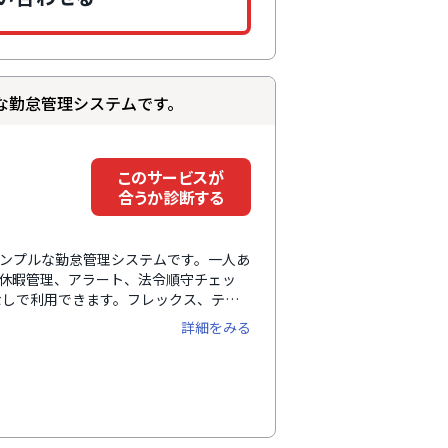
な勤怠管理システムです。
このサービスが
合うか診断する
シンプルな勤怠管理システムです。一人あ
・休暇管理、アラート、法令順守チェッ
なしで利用できます。フレックス、テレ
わせて柔軟な設定も可能です。打刻方法
詳細をみる
などがあり、運用にあわせて選択できま
での問い合わせ対応など充実したサポー
貢献します。