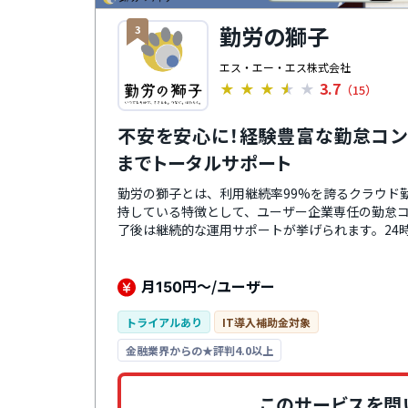
勤労の獅子
3
エス・エー・エス株式会社
3.7
★
★
★
★
★
（15）
不安を安心に！経験豊富な勤怠コン
までトータルサポート
勤労の獅子とは、利用継続率99%を誇るクラウド
持している特徴として、ユーザー企業専任の勤怠
了後は継続的な運用サポートが挙げられます。24時
ムを出発点に設計されていることから機能も充実
刻、休暇管理、法令を基準とした労働時間の適正
勤怠申請ワークフローやデータ出力とさまざまな
月
円～/ユーザー
150
可能です。はじめて勤怠管理システムを導入した
ムで課題が解決しきれない企業におすすめの勤怠
トライアルあり
IT導入補助金対象
金融業界からの★評判4.0以上
このサービスを問