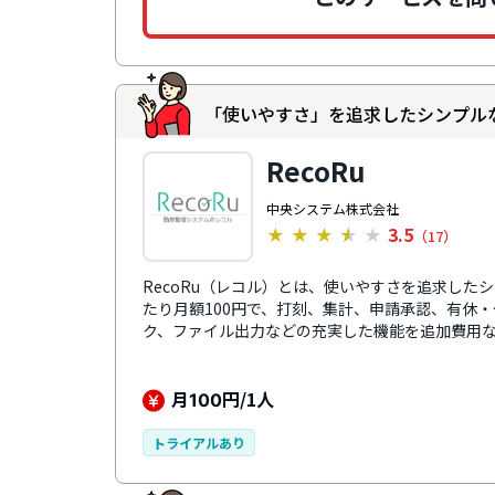
「使いやすさ」を追求したシンプル
RecoRu
中央システム株式会社
3.5
★
★
★
★
★
（17）
RecoRu（レコル）とは、使いやすさを追求した
たり月額100円で、打刻、集計、申請承認、有休
ク、ファイル出力などの充実した機能を追加費用
ワーク、直行直帰など、さまざまな勤務形態に合
はICカード打刻、スマホアプリ打刻、顔認証打刻
す。トライアル中からメール・電話・AIチャット
月
円/1人
100
トを無料で提供しているため、スムーズな導入に
トライアルあり