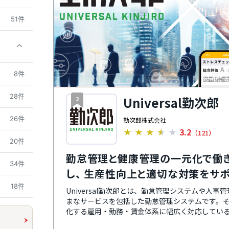
51件
8件
28件
Universal勤次郎
2
26件
勤次郎株式会社
3.2
★
★
★
★
★
（121）
20件
勤怠管理と健康管理の一元化で働
34件
し、 生産性向上と適切な対策をサ
18件
Universal勤次郎とは、勤怠管理システムや人
まなサービスを包括した勤怠管理システムです。
化する雇用・勤務・賃金体系に幅広く対応してい
することで勤怠管理業務の効率化を実現できます。