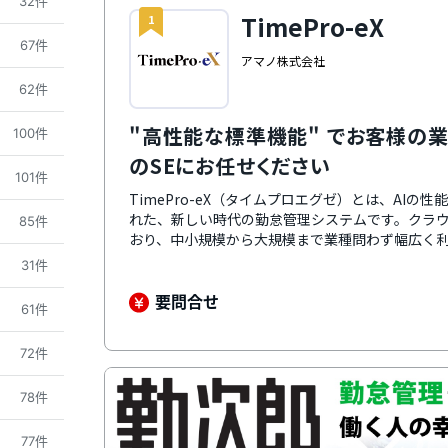
32件
TimePro-eX
1
67件
アマノ株式会社
62件
"高性能な標準機能" でお客様の
100件
のSEにお任せください
101件
TimePro-eX（タイムプロエグゼ）とは、AI
れた、新しい時代の勤怠管理システムです。クラ
85件
おり、中小規模から大規模まで業種問わず幅広く利用
上の立ち上げ実績を有し、一人当たり平均立ち上げ
31件
から稼働までを伴走支援します。高性能・伴走支援力
も見逃さない仕組みの実現を目指します。
要問合せ
61件
72件
78件
77件