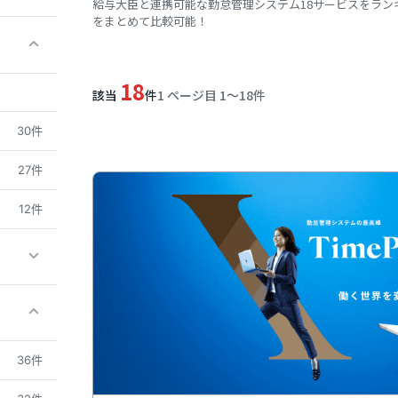
給与大臣と連携可能な勤怠管理システム18サービスをラ
をまとめて比較可能！
18
該当
件
1 ページ目 1〜18件
30件
27件
12件
36件