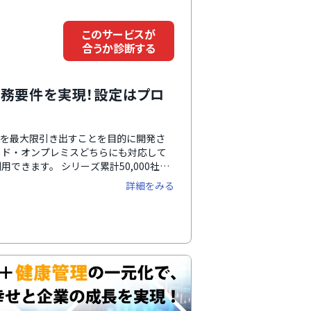
このサービスが
合うか診断する
業務要件を実現！設定はプロ
の性能を最大限引き出すことを目的に開発さ
ウド・オンプレミスどちらにも対応して
できます。 シリーズ累計50,000社以
実績200社以上を誇るSEが、要件定義
詳細をみる
・直感的なUI/UXで1件の労務リスク