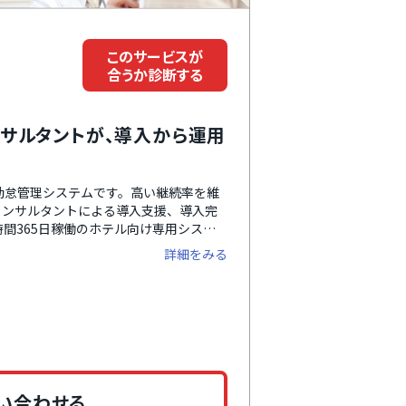
このサービスが
合うか診断する
サルタントが、導入から運用
勤怠管理システムです。高い継続率を維
コンサルタントによる導入支援、導入完
間365日稼働のホテル向け専用システ
しているのが無力。ニーズに合わせた打
詳細をみる
把握、権限ごとの細かな利用制限設定、
業種、職種、契約形態に合わせた運用が
い企業や、現在利用中の勤怠管理システ
管理システムです。
い合わせる