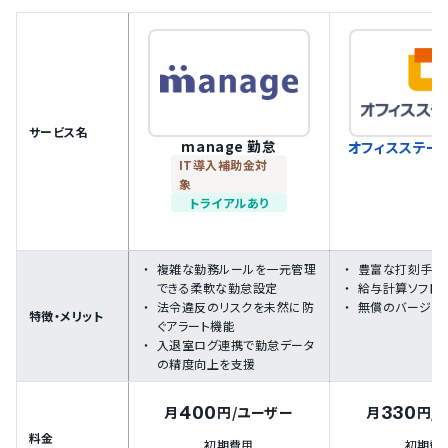
サービス名
manage 勤怠
オフィスステー
IT導入補助金対
象
トライアルあり
複雑な勤務ルールを一元管理
豊富な打刻手段
できる柔軟な勤怠設定
給与計算ソフト
法令違反のリスクを未然に防
無償のバージョ
特徴・メリット
ぐアラート機能
入退室ログ連携で勤怠データ
の精度向上を支援
400
330
月
円
/ユーザー
月
円
/
料金
初期費用
初期費