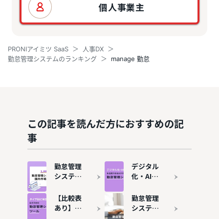
個人事業主
PRONIアイミツ SaaS
人事DX
勤怠管理システムのランキング
manage 勤怠
この記事を読んだ方におすすめの記
事
勤怠管理
デジタル
システム
化・AI導
のシェ
入補助金
ア・市場
（旧IT導
【比較表
勤怠管理
規模は？
入補助
あり】勤
システム
おすすめ
金）で勤
怠管理シ
とは？メ