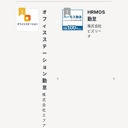
で勤怠管
理するリ
1
2
オ
HRMOS
スクも解
フ
勤怠
説
ィ
株式会社
ビズリー
ス
チ
ス
テ
ー
シ
ョ
ン
勤
怠
株
式
会
社
エ
フ
ア