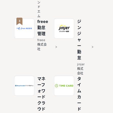
ン
ド
エ
ム
3
freee
ジ
勤怠
ン
管理
ジ
ャ
freee
株式会
ー
社
勤
怠
jinjer
株式
会社
マネ
タ
ーフ
イ
ォワ
ム
ード
カ
クラ
ー
ウド
ド