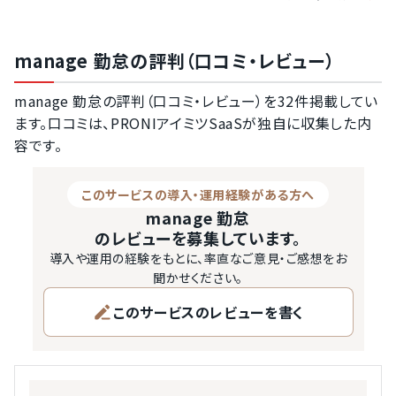
げられます。

manage 勤怠は、複雑なシフトや裁量労働制など、変則的
な勤務体系にも柔軟に対応できるシステムです。実際の導
manage 勤怠の評判（口コミ・レビュー）
入事例でも、勤務体系が複雑なことからExcelでの管理を
余儀なくされていた企業が、400種類にものぼる勤務表パ
manage 勤怠の評判（口コミ・レビュー）を32件掲載してい
ターンをシステム化に成功しています。工場やコールセンタ
ます。口コミは、PRONIアイミツSaaSが独自に収集した内
ー、客先常駐のある企業には特に相性のよいサービスとい
容です。
えるでしょう。

manage 勤怠は、ERP（統合基幹業務システム）の側面を持
このサービスの導入・運用経験がある方へ
つmanageシリーズの製品である…
manage 勤怠
のレビューを募集しています。
導入や運用の経験をもとに、率直なご意見・ご感想をお
聞かせください。
このサービスのレビューを書く