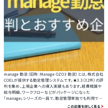
manage 勤怠（旧称：Manage OZO3 勤怠）とは、株式会社
COELが提供する勤怠管理システムです。★3.3（32件）の評
判を集め、上場企業への導入実績もあります。経費精算や
給与明細、ワークフローなどがパッケージになった
「manage」シリーズの一員で、勤怠管理単独でも利用でき
ます。そんなmanage 勤怠の評判としては、以下の3つが挙
この記事を詳しく見る