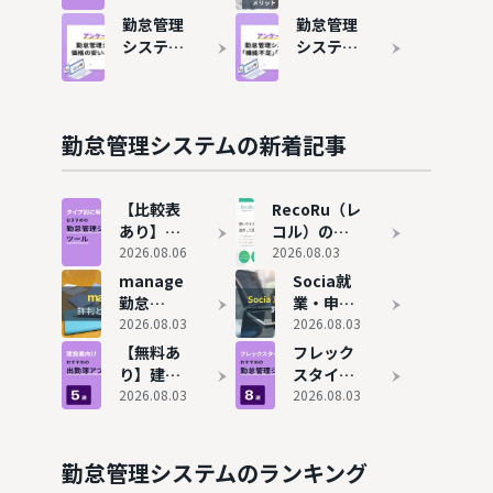
ツール7
怠管理シ
ステムお
リット・
勤怠管理
勤怠管理
選も紹介
ステムを
すすめ15
デメリッ
システム
システム
導入する
選！タイ
トや導入
の費用相
は4社に1
方法
プ別に解
事例を解
場を解
社が乗り
説
説
説！価格
換えて
が安いお
る？主な
勤怠管理システムの新着記事
すすめ6
理由は
サービス
「機能不
も紹介
足」と
【比較表
RecoRu（レ
「働き方
あり】勤
コル）の評
の変化」
怠管理シ
2026.08.06
判と実態！
2026.08.03
ステムお
75個の勤怠
manage
Socia就
すすめ15
管理システ
勤怠
業・申請
選！タイ
ムを使って
（旧：
2026.08.03
システム
2026.08.03
プ別に解
わかった本
Manage
の内容と
【無料あ
フレック
説
当のおすす
OZO3 勤
評判！ど
り】建設
スタイム
め
怠）の評
んな企業
業向け出
2026.08.03
対応の勤
2026.08.03
判やおす
におすす
勤簿アプ
怠管理シ
すめ企業
めか解説
リおすす
ステムお
を紹介
め5選！
すすめ8
勤怠管理システムのランキング
エクセル
選