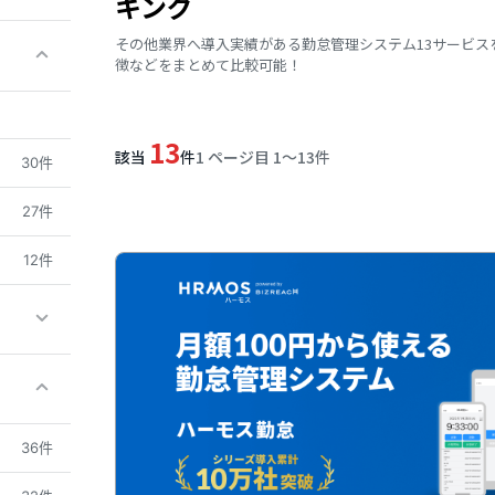
キング
その他業界へ導入実績がある勤怠管理システム13サービ
徴などをまとめて比較可能！
13
該当
件
1 ページ目 1〜13件
30件
27件
12件
36件