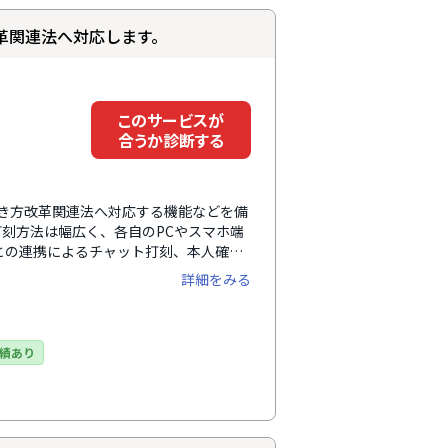
革関連法へ対応します。
このサービスが
合うか診断する
理、働き方改革関連法へ対応する機能などを備
刻方法は幅広く、各自のPCやスマホ端
KSとの連携によるチャット打刻、本人確認
などがあります。残業基準や独自休暇な
詳細をみる
ラインで申請承認ができます。追加費用
のも魅力のひとつ。勤怠管理から給与計算まで
で自動集計した勤務時間・打刻時間はマ
ービス、Akerunなどの入退室管理シ
績あり
て東京と大分の2拠点でサポート専門の
の一つです。導入企業数62,000社の
効率化します。