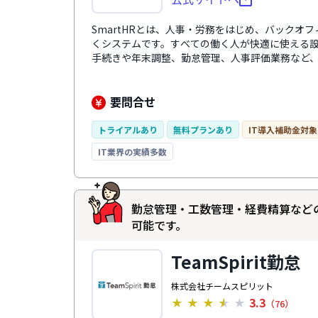
SmartHRとは、人事・労務をはじめ、バックオ
くシステムです。すべての働く人が快適に使える
手続きや年末調整、勤怠管理、人事評価業務など
化します。 さらに、業務の中で自然に蓄まる正確
置や育成、人事評価の精度を向上。 毎日の負担を
織の生産性向上と持続的な成果を創出する戦略人
要問合せ
トライアルあり
無料プランあり
IT導入補助金対象
IT業界の実績多数
勤怠管理・工数管理・経費精算など
可能です。
TeamSpirit勤怠
株式会社チームスピリット
3.3
★
★
★
★
★
（76）