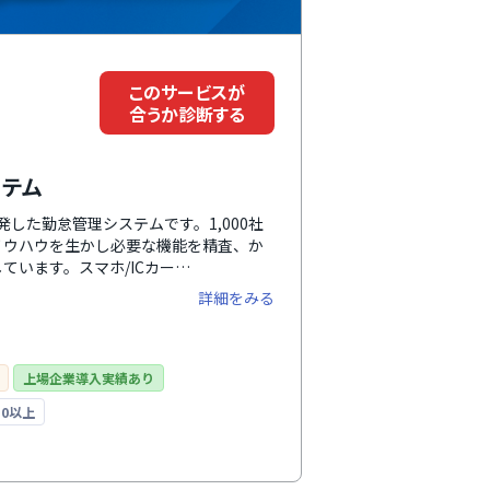
このサービスが
合うか診断する
ステム
した勤怠管理システムです。1,000社
ノウハウを生かし必要な機能を精査、か
ています。スマホ/ICカー
データCSV出力、API機能による他社アプリ
詳細をみる
末調整収集機能など豊富な機能が特徴で
も一人あたり月額100円から使うこと
請ワークフロー、休暇自動付与なども可
上場企業導入実績あり
0以上