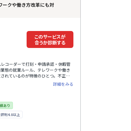
ワークや働き方改革にも対
このサービスが
合うか診断する
ムレコーダーで打刻・申請承認・休暇管
種業態の就業ルール、テレワークや働き
意されているのが特徴のひとつ。不正打
、導入費用0円のWebブラウザ型のタイ
詳細をみる
利用できます。初期費用は無料で、月額
能とコストパフォーマンスが高いのも魅
0万人を突破しています。
績あり
評判4.0以上