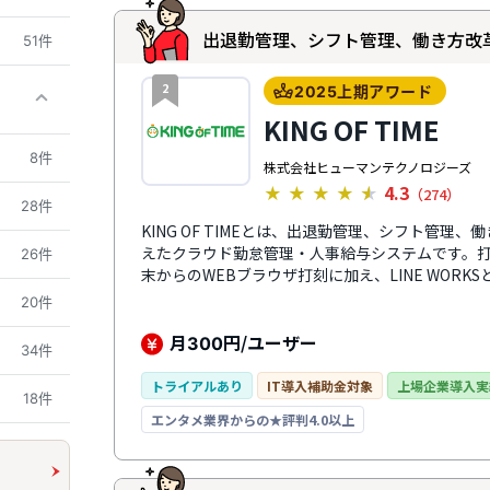
出退勤管理、シフト管理、働き方改
51件
2
2025上期アワード
KING OF TIME
8件
株式会社ヒューマンテクノロジーズ
4.3
★
★
★
★
★
（274）
28件
KING OF TIMEとは、出退勤管理、シフト管
えたクラウド勤怠管理・人事給与システムです。打
26件
末からのWEBブラウザ打刻に加え、LINE WOR
で不正を防ぐ生体認証打刻や交通系ICカード打刻
20件
どは自社の勤怠ルールに合わせて設定でき、オン
なしで「KING OF TIME給与」と連携できる
月
円/ユーザー
300
34件
シームレスに一元管理が可能です。リアルタイム
ネーフォワードクラウド給与などの外部の給与計算サ
トライアルあり
IT導入補助金対象
上場企業導入実
18件
ステムなど外部サービスとの連携が可能です。加え
エンタメ業界からの★評判4.0以上
スタッフがおり、サポート体制を整えているのも特徴
実績を持ち、幅広い機能によって勤怠管理業務を