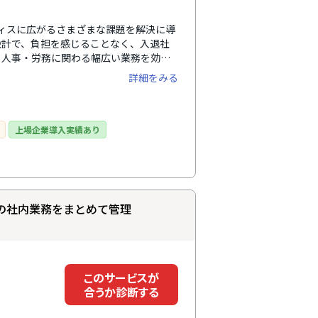
フィスに広がるさまざまな課題を解決に導
設計で、負担を感じることなく、入退社
、人事・労務に関わる幅広い業務を効率
な従業員データによって従業員の人員配
詳細をみる
減らしながら従業員の力を引き出し、組
事を実現します。
上場企業導入実績あり
の社内業務をまとめて管理
このサービスが
合うか診断する