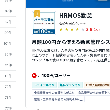
32件
67件
HRMOS勤怠
1
62件
株式会社ビズリーチ
3.6
★
★
★
★
★
（27）
100件
月額100円から使える勤怠管理シ
101件
HRMOS勤怠とは、人事実務の専門家集団が共同開発
85件
以上のサポート経験から培った人事・労務の専門
つシンプルで使いやすい勤怠管理システムを提供し
ド/LINE/Slack/生体認証などでの打刻、出退勤
31件
ケーションとの情報連携、Web給与明細発行、年
す。30名までは無料で利用可能。有料プランにして
月
円/ユーザー
100
61件
ができます。有料プランでは休暇や残業などの申
能になります。
トライアルあり
無料プランあり
IT導入補助金対象
72件
小売業界からの★評判4.0以上
食品業界からの★評判4.
78件
建設・工事業界からの★評判4.0以上
77件