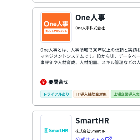
One人事
One人事株式会社
One人事とは、人事領域で30年以上の信頼と実
マネジメントシステムです。IDからUI、データベ
事評価や人材育成、人材配置、スキル管理などの
One人事シリーズは、乱立する人事労務のクラウ
トップで支えます。業種・エリア・規模を問わず
公共機関でも幅広く導入されています。
要問合せ
トライアルあり
IT導入補助金対象
上場企業導入実
SmartHR
株式会社SmartHR
公式サイトへ