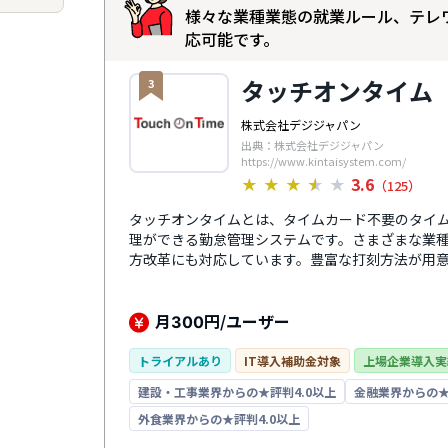
様々な業種業態の就業ルール、テレ
応可能です。
タッチオンタイム
3
株式会社デジジャパン
出典：株式会社デジジャパン
https://www.kintaisystem.com/
3.6
★
★
★
★
★
（125）
タッチオンタイムとは、タイムカード不要のタイ
理ができる勤怠管理システムです。さまざまな業
方改革にも対応しています。豊富な打刻方法が用
刻の防止に適した生体認証のタイムレコーダーから
ムレコーダーやPC不要のタイムレコーダーなどが
費用も300円/ユーザーですべての機能が利用可
月
円/ユーザー
300
力。導入企業数は60,000社以上、利用者数は38
トライアルあり
IT導入補助金対象
上場企業導入実
建設・工事業界からの★評判4.0以上
金融業界からの★
外食業界からの★評判4.0以上