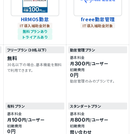
HRMOS勤怠
freee勤怠管理
IT導入補助金対象
IT導入補助金対象
無料プランあり
トライアルあり
フリープラン（30名以下）
勤怠管理プラン
無料
基本料金
300
月
円
/ユーザー
30名以下の場合、基本機能を無料
初期費用
で利用できます。
0円
勤怠管理のみのプランです。
有料プラン
スタンダートプラン
基本料金
基本料金
100
800
月
円
/ユーザー
月
円
/ユーザー
初期費用
初期費用
0円
問い合わせ