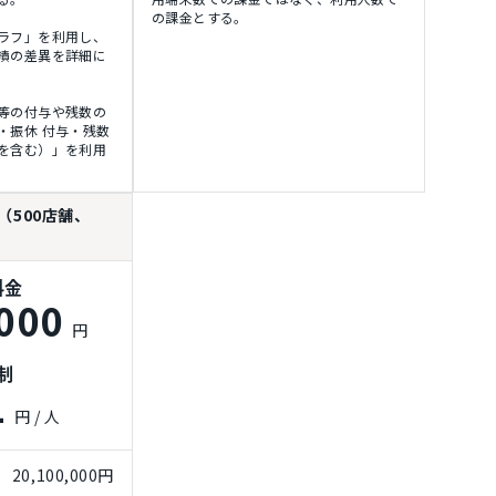
の課金とする。
ラフ」を利用し、
績の差異を詳細に
等の付与や残数の
・振休 付与・残数
を含む）」を利用
（500店舗、
）
料金
000
円
制
1
円 / 人
20,100,000円