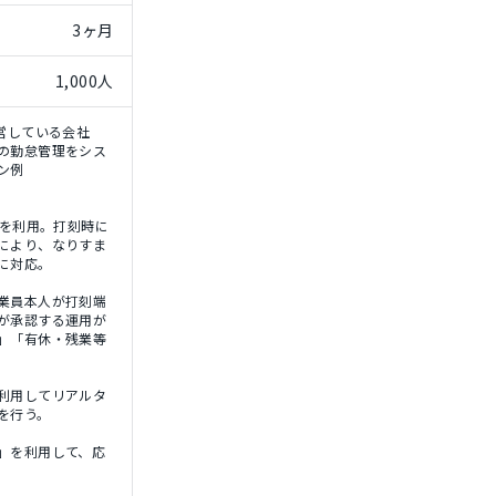
3ヶ月
1,000人
運営している会社
の勤怠管理をシス
ン例
dを利用。打刻時に
により、なりすま
に対応。
業員本人が打刻端
が承認する運用が
」「有休・残業等
利用してリアルタ
を行う。
」を利用して、応