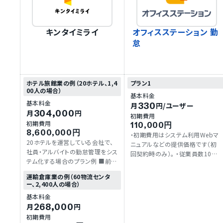
キンタイミライ
オフィスステーション 勤
怠
ホテル旅館業の例（20ホテル、1,4
プラン1
00人の場合）
基本料金
基本料金
330
月
円
/ユーザー
304,000
月
円
初期費用
初期費用
110,000円
8,600,000円
・初期費用はシステム利用Webマ
20ホテルを運営している会社で、
ニュアルなどの提供価格です（初
社員・アルバイトの勤怠管理をシス
回契約時のみ）。 ・従業員数10名
テム化する場合のプラン例 ■前
以下の場合、月額利用料は一律
提・概要 ・打刻端末には、FeliCaを
3,300円です
運輸倉庫業の例（60物流センタ
利用。 ・シフトは、様々な状況に柔
ー、2,400人の場合）
軟に対応するため、始業・終業時
基本料金
刻を自由に指定できる「時刻指定
268,000
月
円
型シフト」を利用。また、パート・ア
初期費用
ルバイトを中心に、曜日ごとにシフ