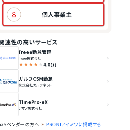
個人事業主
関連性の高いサービス
freee勤怠管理
freee株式会社
4.0
★
★
★
★
★
(1)
ガルフCSM勤怠
株式会社ガルフネット
TimePro-eX
アマノ株式会社
aaSベンダーの方へ
PRONIアイミツに掲載する