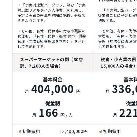
・「予実対比型バーグラフ」及び「予実
対比型リアルタイム人件費」を利用し、
・「予実対比型バーグ
予定と実績の差異を詳細に把握、分析で
従業員ごとに予定と実
きるようにする。
把握する。
・その他、有休・代休等の付与や残数の
・その他、有休・代休
管理も、「有休・代休・振休 付与・残数
管理も、「有休・代休
管理（年次有給管理簿を含む）」を利用
管理（年次有給管理簿
して自動化する。
して自動化する。
スーパーマーケットの例（80店
飲食・小売業の例
舗、7,200人の場合）
15,000人の場合
基本料金
基本
404,000
336,
月
円
月
従量制
従量
166
22
月
円 / 人
月
初期費用
12,400,000円
初期費用