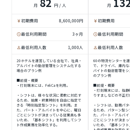
82
13
月
円 / 人
月
初期費用
8,600,000円
初期費用
最低利用期間
3ヶ月
最低利用期間
最低利用人数
1,000人
最低利用人数
20ホテルを運営している会社で、社員・
60の物流センターを
アルバイトの勤怠管理をシステム化する
で、ドライバ、庫内な
場合のプラン例
バイトの勤怠管理をシ
のプラン例
■前提・概要
・打刻端末には、FeliCaを利用。
■前提・概要
・打刻端末には、指静
・シフトは、様々な状況に柔軟に対応す
りすましなどの不正打
るため、始業・終業時刻を自由に指定で
きる「時刻指定型シフト」を利用。ま
・シフトは、勤務パタ
た、パート・アルバイトを中心に、曜日
るため、パターン型シ
ごとにシフトが決まっている従業員も多
た、パート・アルバイ
いため、「基本シフト」を利用してシフ
ごとにシフトが決まっ
ト作成業務を効率化する。
いため、「基本シフト
ト作成業務を効率化す