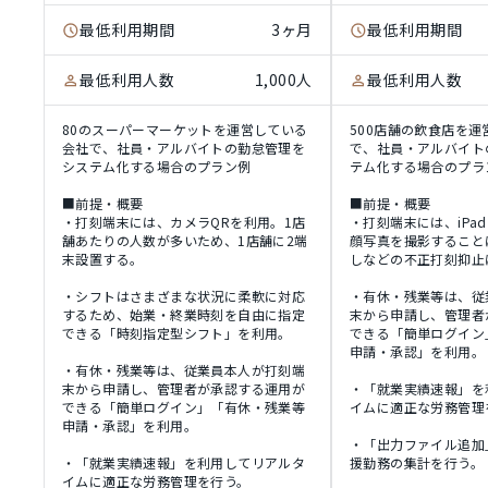
最低利用期間
3ヶ月
最低利用期間
最低利用人数
1,000人
最低利用人数
80のスーパーマーケットを運営している
500店舗の飲食店を
会社で、社員・アルバイトの勤怠管理を
で、社員・アルバイト
システム化する場合のプラン例
テム化する場合のプラ
■前提・概要
■前提・概要
・打刻端末には、カメラQRを利用。1店
・打刻端末には、iPa
舗あたりの人数が多いため、1店舗に2端
顔写真を撮影すること
末設置する。
しなどの不正打刻抑止
・シフトはさまざまな状況に柔軟に対応
・有休・残業等は、従
するため、始業・終業時刻を自由に指定
末から申請し、管理者
できる「時刻指定型シフト」を利用。
できる「簡単ログイン
申請・承認」を利用。
・有休・残業等は、従業員本人が打刻端
末から申請し、管理者が承認する運用が
・「就業実績速報」を
できる「簡単ログイン」「有休・残業等
イムに適正な労務管理
申請・承認」を利用。
・「出力ファイル追加
・「就業実績速報」を利用してリアルタ
援勤務の集計を行う。
イムに適正な労務管理を行う。