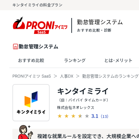
キンタイミライの料金プラン
勤怠管理システム
おすすめ比較・診断
勤怠管理システム
おすすめ比較
ランキング
とは･メリット
PRONIアイミツ SaaS
人事DX
勤怠管理システムのランキング
キンタイミライ
（旧：バイバイ タイムカード）
株式会社ネオレックス
3.1
★
★
★
★
★
（13）
複雑な就業ルールを設定でき、大規模企業へ