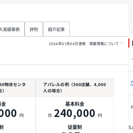
入実績事例
評判
紹介記事
2024年01月04日更新
掲載情報について
60物流センタ
アパレルの例（500店舗、4,000
合）
人の場合）
料金
基本料金
000
240,000
円
月
円
S
制
従量制