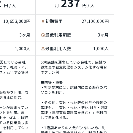
2
237
円 / 人
月
円 / 人
10,653,000円
初期費用
27,100,000円
3ヶ月
最低利用期間
3ヶ月
1,000人
最低利用人数
1,000人
運営している会社
500店舗を運営している会社で、店舗の
どの、社員・アル
従業員の勤怠管理をシステム化する場合
ステム化する場合
のプラン例
■前提・概要
・打刻端末には、店舗内にある既存のパ
脈認証を利用。な
ソコンを利用。
刻防止に対応。
・その他、有休・代休等の付与や残数の
ーンが決まってい
管理も、「有休・代休・振休 付与・残数
フトを利用。ま
管理（年次有給管理簿を含む）」を利用
トを中心に、曜日
して自動化する。
ている従業員も多
」を利用してシフ
・1店舗あたりの人数が少ないため、利
る。
用端末数での課金ではなく、利用人数で