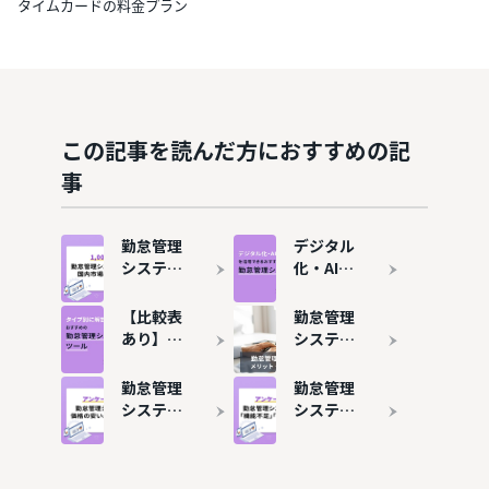
タイムカードの料金プラン
この記事を読んだ方におすすめの記
事
勤怠管理
デジタル
システム
化・AI導
のシェ
入補助金
ア・市場
（旧IT導
【比較表
勤怠管理
規模は？
入補助
あり】勤
システム
おすすめ
金）で勤
怠管理シ
とは？メ
ツール7
怠管理シ
ステムお
リット・
勤怠管理
勤怠管理
選も紹介
ステムを
すすめ15
デメリッ
システム
システム
導入する
選！タイ
トや導入
の費用相
は4社に1
方法
プ別に解
事例を解
場を解
社が乗り
説
説
説！価格
換えて