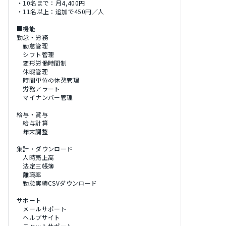
・10名まで：月4,400円
・11名以上：追加で450円／人
■機能
勤怠・労務
勤怠管理
シフト管理
変形労働時間制
休暇管理
時間単位の休憩管理
労務アラート
マイナンバー管理
給与・賞与
給与計算
年末調整
集計・ダウンロード
人時売上高
法定三帳簿
離職率
勤怠実績CSVダウンロード
サポート
メールサポート
ヘルプサイト
チャットサポート