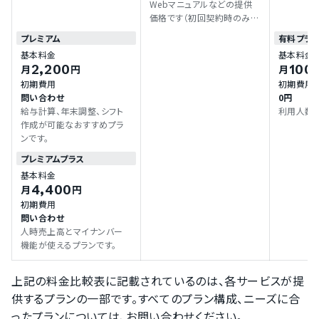
Webマニュアルなどの提供
価格です（初回契約時のみ）。
・従業員数10名以下の場合、
プレミアム
有料プラ
月額利用料は一律3,300円
基本料金
基本料金
です
2,200
100
月
円
月
初期費用
初期費用
問い合わせ
0円
給与計算、年末調整、シフト
利用人数
作成が可能なおすすめプラ
ンです。
プレミアムプラス
基本料金
4,400
月
円
初期費用
問い合わせ
人時売上高とマイナンバー
機能が使えるプランです。
上記の料金比較表に記載されているのは、各サービスが提
供するプランの一部です。すべてのプラン構成、ニーズに合
ったプランについては、お問い合わせください。