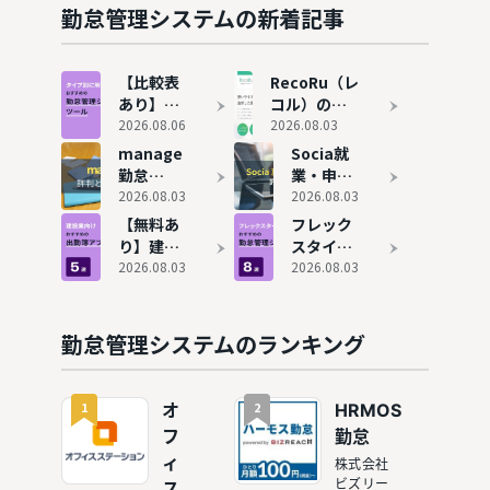
が安いお
る？主な
勤怠管理システムの新着記事
すすめ6
理由は
サービス
「機能不
も紹介
足」と
【比較表
RecoRu（レ
「働き方
あり】勤
コル）の評
の変化」
怠管理シ
2026.08.06
判と実態！
2026.08.03
ステムお
75個の勤怠
manage
Socia就
すすめ15
管理システ
勤怠
業・申請
選！タイ
ムを使って
（旧：
2026.08.03
システム
2026.08.03
プ別に解
わかった本
Manage
の内容と
【無料あ
フレック
説
当のおすす
OZO3 勤
評判！ど
り】建設
スタイム
め
怠）の評
んな企業
業向け出
2026.08.03
対応の勤
2026.08.03
判やおす
におすす
勤簿アプ
怠管理シ
すめ企業
めか解説
リおすす
ステムお
を紹介
め5選！
すすめ8
勤怠管理システムのランキング
エクセル
選
で勤怠管
理するリ
1
2
オ
HRMOS
スクも解
フ
勤怠
説
ィ
株式会社
ビズリー
ス