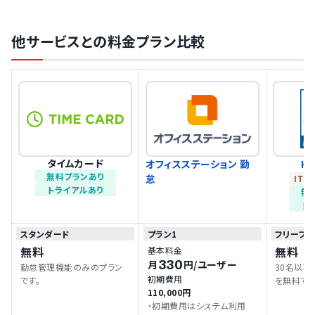
他サービスとの料金プラン比較
タイムカード
オフィスステーション 勤
H
無料プランあり
怠
IT
トライアルあり
無
ト
スタンダード
プラン1
フリープラ
無料
無料
基本料金
330
月
円
/ユーザー
勤怠管理機能のみのプラン
30名以下
初期費用
です。
を無料で利
110,000円
・初期費用はシステム利用