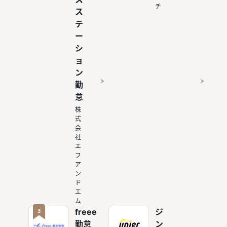
チ
ス
テ
ー
シ
ョ
ン
勤
怠
株
式
会
社
エ
フ
ア
ン
ド
エ
ム
3
freee
ジ
勤怠
ン