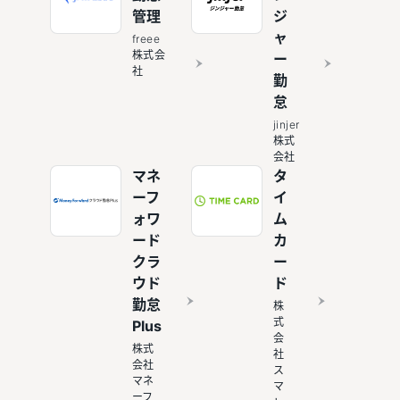
管理
ジ
ャ
freee
株式会
ー
社
勤
怠
jinjer
株式
会社
マネ
タ
ーフ
イ
ォワ
ム
ード
カ
クラ
ー
ウド
ド
勤怠
株
式
Plus
会
株式
社
会社
ス
マネ
マ
ーフ