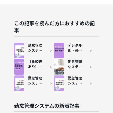
この記事を読んだ方におすすめの記
事
勤怠管理
デジタル
システム
化・AI導
のシェ
入補助金
ア・市場
（旧IT導
【比較表
勤怠管理
規模は？
入補助
あり】勤
システム
おすすめ
金）で勤
怠管理シ
とは？メ
ツール7
怠管理シ
ステムお
リット・
勤怠管理
勤怠管理
選も紹介
ステムを
すすめ15
デメリッ
システム
システム
導入する
選！タイ
トや導入
の費用相
は4社に1
方法
プ別に解
事例を解
場を解
社が乗り
説
説
説！価格
換えて
が安いお
る？主な
勤怠管理システムの新着記事
すすめ6
理由は