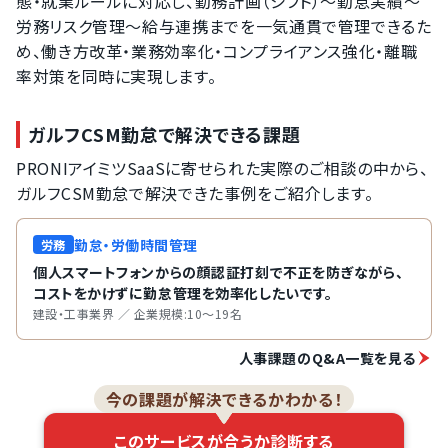
態・就業ルールに対応し、勤務計画（シフト）〜勤怠実績〜
労務リスク管理〜給与連携までを一気通貫で管理できるた
め、働き方改革・業務効率化・コンプライアンス強化・離職
率対策を同時に実現します。
ガルフCSM勤怠で解決できる課題
PRONIアイミツSaaSに寄せられた実際のご相談の中から、
ガルフCSM勤怠で解決できた事例をご紹介します。
勤怠・労働時間管理
労務
個人スマートフォンからの顔認証打刻で不正を防ぎながら、
コストをかけずに勤怠管理を効率化したいです。
建設・工事業界 ／ 企業規模:10～19名
人事課題のQ&A一覧を見る
今の課題が解決できるかわかる！
このサービスが合うか診断する