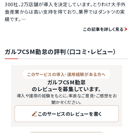
300社、2万店舗が導入を決定しています。とりわけ大手外
食産業からは高い支持を得ており、業界ではダントツの実
績です。

外食・レストランはパート、アルバイトが多いことに加え、人
この記事を詳しく見る
手不足などから労務管理に問題を抱えがちな業界。勤怠管
理も複雑で、様々な課題をクリアする必要があります。その
なかで選ばれる秘訣は何なのか？今回は「ガルフCSM 勤怠
ガルフCSM勤怠の評判（口コミ・レビュー）
管理」の評判と実態を徹底調査。その結果を、余すところな
くお伝えします！

ITツール受発注支援のプロであるPRONIアイミツが、おす
このサービスの導入・運用経験がある方へ
すめの勤怠管理システムを厳選！

ガルフCSM勤怠
「ガルフCSM 勤怠管理」はどんなシステムか？と聞かれた
のレビューを募集しています。
ら、福利厚生重視の勤怠管理システムという答えが最も適
導入や運用の経験をもとに、率直なご意見・ご感想をお
切だと言えます。従来の勤怠管理の機能といえば、もっぱら
聞かせください。
打刻のみということがほとんど…
このサービスのレビューを書く