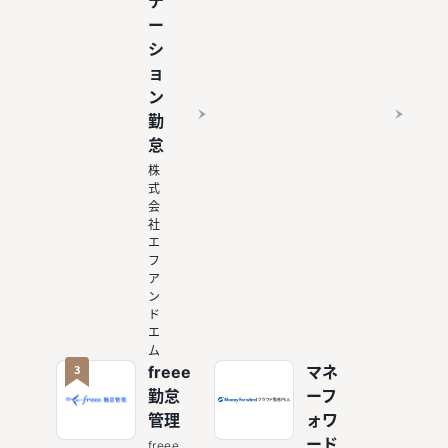
テ
ー
シ
ョ
ン
勤
怠
株
式
会
社
エ
フ
ア
ン
ド
エ
ム
3
freee
マネ
勤怠
ーフ
管理
ォワ
ード
freee