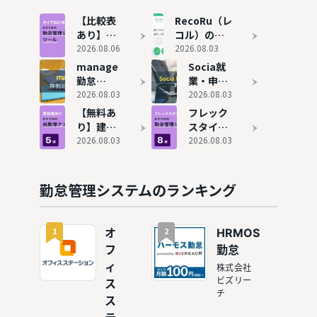
サービス
「機能不
も紹介
足」と
【比較表
RecoRu（レ
「働き方
あり】勤
コル）の評
の変化」
怠管理シ
2026.08.06
判と実態！
2026.08.03
ステムお
75個の勤怠
manage
Socia就
すすめ15
管理システ
勤怠
業・申請
選！タイ
ムを使って
（旧：
2026.08.03
システム
2026.08.03
プ別に解
わかった本
Manage
の内容と
【無料あ
フレック
説
当のおすす
OZO3 勤
評判！ど
り】建設
スタイム
め
怠）の評
んな企業
業向け出
2026.08.03
対応の勤
2026.08.03
判やおす
におすす
勤簿アプ
怠管理シ
すめ企業
めか解説
リおすす
ステムお
を紹介
め5選！
すすめ8
勤怠管理システムのランキング
エクセル
選
で勤怠管
理するリ
1
2
オ
HRMOS
スクも解
フ
勤怠
説
ィ
株式会社
ビズリー
ス
チ
ス