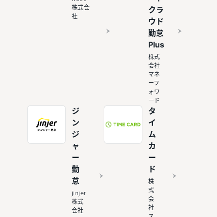
株式会
クラ
社
ウド
勤怠
Plus
株式
会社
マネ
ーフ
ォワ
ード
ジ
タ
ン
イ
ジ
ム
ャ
カ
ー
ー
勤
ド
怠
株
式
jinjer
会
株式
社
会社
ス