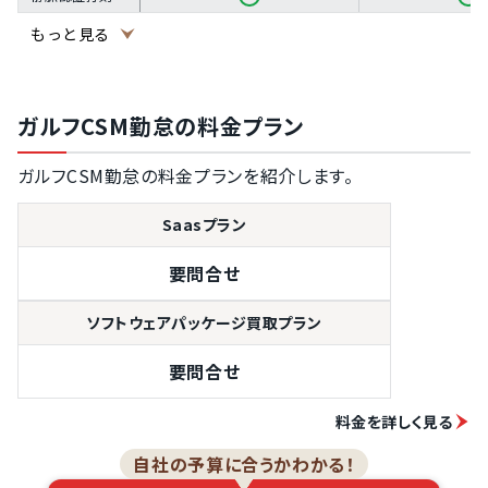
GPS打刻（位置
もっと見る
情報記録）
モバイル打刻
（スマートフォ
ン打刻）
ガルフCSM勤怠の料金プラン
顔認証打刻
ガルフCSM勤怠の料金プランを紹介します。
LINE打刻
残業申請
Saasプラン
自動連携できる
要問合せ
給与計算システ
ムあり
ソフトウェアパッケージ買取プラン
給与計算ソフト
用のデータ出力
機能
要問合せ
勤務時間・残業
時間の自動集計
料金を詳しく見る
有休残日数の確
認機能
自社の予算に合うかわかる！