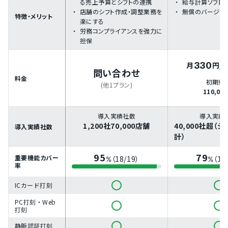
る売上予算とシフトの連携
給与計算ソフト
店舗のシフト作成・調整業務を
無償のバージョ
特徴・メリット
楽にする
労務コンプライアンスを強力に
担保
330
月
円
/
問い合わせ
料金
初期費
(他1プラン)
110,00
導入実績社数
導入実績
1,200社70,000店舗
40,000社超（
導入実績社数
計）
95
79
重要機能カバー
（18/19）
（15
%
%
率
ICカード打刻
PC打刻・Web
打刻
静脈認証打刻