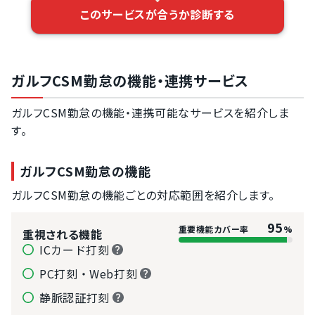
フレックスタイ
このサービスが合うか診断する
ム制への対応
変形労働時間制
への対応
時間外労働の上
ガルフCSM勤怠の機能・連携サービス
限超過アラート
設定
ガルフCSM勤怠の機能・連携可能なサービスを紹介しま
勤務間インター
バル制度への対
す。
応
36協定対応の
アラート機能
ガルフCSM勤怠の機能
シフトの作成機
ガルフCSM勤怠の機能ごとの対応範囲を紹介します。
能
打刻漏れアラー
95
ト設定
重要機能カバー率
%
重視される機能
ICカード打刻
PC打刻・Web打刻
静脈認証打刻