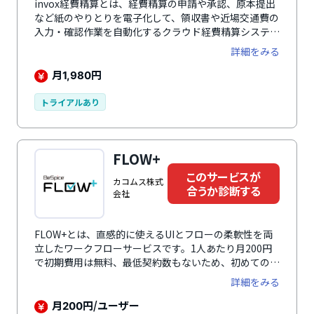
invox経費精算とは、経費精算の申請や承認、原本提出
など紙のやりとりを電子化して、領収書や近場交通費の
入力・確認作業を自動化するクラウド経費精算システム
です。初期費用無料で利用できます。
詳細をみる
月
円
1,980
トライアルあり
FLOW+
このサービスが
カコムス株式
合うか診断する
会社
FLOW+とは、直感的に使えるUIとフローの柔軟性を両
立したワークフローサービスです。1人あたり月200円
で初期費用は無料、最低契約数もないため、初めてのワ
ークフロー導入にも適しています。基本機能に加え、
詳細をみる
Microsoft Teamsとの連携による承認機能も備えてお
り、外出や出張による承認停滞を防止します。承認ルー
月
円/ユーザー
200