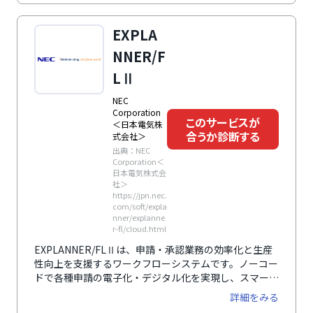
ーバル企業にもおすすめです。
EXPLA
NNER/F
LⅡ
NEC
Corporation
このサービスが
＜日本電気株
合うか診断する
式会社＞
出典：NEC
Corporation＜
日本電気株式会
社＞
https://jpn.nec.
com/soft/expla
nner/explanne
r-fl/cloud.html
EXPLANNER/FLⅡは、申請・承認業務の効率化と生産
性向上を支援するワークフローシステムです。ノーコー
ドで各種申請の電子化・デジタル化を実現し、スマート
デバイスのため時間や場所を問わずに申請や承認が行え
詳細をみる
ます。また、電子帳簿保存法への対応や、ERP・SaaS