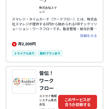
株式会社スマ
レジ
スマレジ・タイムカード（ワークフロー）とは、株式会
社スマレジが提供する0円から始められるHRテックソリ
ューション・ワークフローです。勤怠管理・給与計算な
どの幅広い労務管理が行えます。ワークフロー機能で
詳細をみる
は、勤怠と連動した業務時間申請や残業申請、勤怠など
と連動しない業務稟議や購入稟議など、構築の際にカス
月
円
2,200
タマイズが可能です。承認や確認のフローも自由に設定
でき、透明性の高いガバナンス強化が行えます。ほかに
トライアルあり
無料プランあり
も、勤怠管理、シフト管理、各種休暇管理、給与計算、
タグを利用した日報管理、進捗や予算消化率を管理でき
るプロジェクト管理、スタッフごとのダッシュボード表
皆伝！
示などの基本的な機能が備わっています。
ワーク
フロー
スミセイ情報
このサービスが
システム株式
合うか診断する
会社