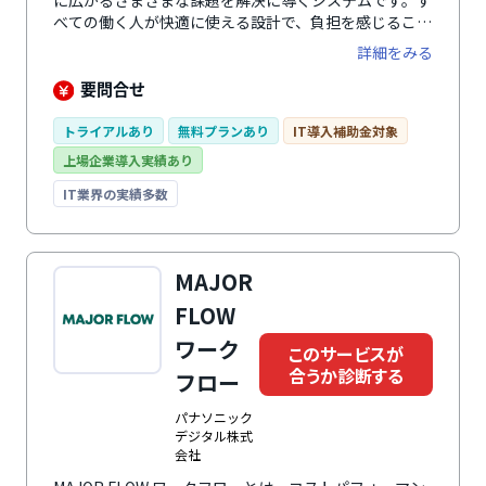
に広がるさまざまな課題を解決に導くシステムです。す
べての働く人が快適に使える設計で、負担を感じること
なく、入退社手続きや年末調整、勤怠管理、人事評価業
詳細をみる
務など、人事・労務に関わる幅広い業務を効率化しま
す。 さらに、業務の中で自然に蓄まる正確な従業員デ
要問合せ
ータによって従業員の人員配置や育成、人事評価の精度
を向上。 毎日の負担を減らしながら従業員の力を引き
トライアルあり
無料プランあり
IT導入補助金対象
出し、組織の生産性向上と持続的な成果を創出する戦略
上場企業導入実績あり
人事を実現します。
IT業界の実績多数
MAJOR
FLOW
ワーク
このサービスが
合うか診断する
フロー
パナソニック
デジタル株式
会社