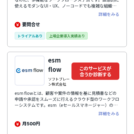
使えるモダンなUI・UX、ノーコードでも複雑な組織図
や承認経路に対応、豊富なAPI・Webhookによる業務
詳細をみる
自動化といった、良いとこどりの特徴があります。チャ
ットツール（Slack、Microsoft Teams、LINE
要問合せ
WORKS、Google Chat、Chatwork等）と連携が可能
で、承認がよりスピーディーに。また、AIやオートメー
トライアルあり
上場企業導入実績あり
ションといった次世代の機能も取り入れており、ワーク
フロー担当者の運用・メンテナンスの課題を劇的に解決
します。
esm
このサービスが
flow
合うか診断する
ソフトブレー
ン株式会社
esm flowとは、顧客や案件の情報を基に見積書などの
申請や承認をスムーズに行えるクラウド型のワークフロ
ーシステムです。esm（eセールスマネージャー）の顧
客・案件情報画面から各種申請書を作成して申請できる
詳細をみる
ため、複数のシステムに重複して入力や起票を行う手間
を削減。さらに、顧客や案件ごとの申請状況をスムーズ
月
円
500
に把握できるようになります。