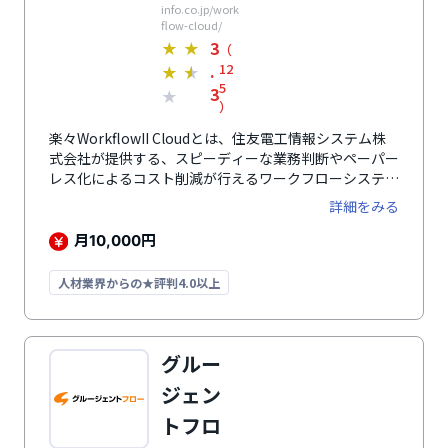
info.co.jp/work
flow-cloud/
3
★
★
（
.
12
★
★
5
3
★
）
楽々WorkflowII Cloudとは、住友電工情報システム株
式会社が提供する、スピーディーな業務判断やペーパー
レス化によるコスト削減が行えるワークフローシステム
です。利用者がわかりやすい画面設計が特徴。処理する
詳細をみる
文書の一覧表示やフォルダツリーといった直感的に利用
できる機能を搭載しています。申請文書はシステム上で
月
円
10,000
管理でき、フォルダー分けはもちろん、アクセス権の設
定も可能です。日本語・英語・中国語に対応しているた
人材業界からの★評判4.0以上
め、外国人労働者がいる企業やグローバル展開を行って
いる企業にも最適なシステムです。異なる企業間でも申
請・承認・決済の処理ができるので、グループ会社の基
盤となるワークフローシステムとしてもおすすめです。
グルー
ジェン
トフロ