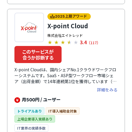
2025上期アワード
X-point Cloud
株式会社エイトレッド
3.4
★
★
★
★
★
（117）
このサービスが
合うか診断する
X-point Cloudは、国内シェアNo.1クラウドワークフロ
ーシステムです。SaaS・ASP型ワークフロー市場シェ
ア（出荷金額）で14年連続第1位を獲得しています（デ
ロイト トーマツ ミック経済研究所「コラボレーショ
詳細をみる
ン・モバイル管理ソフトの市場展望 2025年度版」2011
年度～2025年度（実績））。既存の申請書をそのまま
月
円 / ユーザー
500
電子化できるため、利用者の違和感や学習コストが少な
く導入・運用できます。また、1,000種類以上の申請書
トライアルあり
IT導入補助金対象
テンプレートをもとにノーコードで入力フォームや承認
上場企業導入実績あり
ルートを簡単に作成できるため、システム管理者にとっ
ても設定から運用まで負担が少なく優しい設計です。さ
IT業界の実績多数