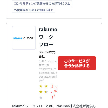
らに、外部システムとの連携にも対応しており、各種グ
コンサルティング業界からの★評判4.0以上
ループウェアやチャットツールとの連携が可能。それぞ
外食業界からの★評判4.0以上
れのツール上から書類を開き、承認を進めることができ
ます。API連携を活用すれば、書類情報送信の自動化
や、外部からのワークフロー操作も実現。チャットボッ
トやサポートサイト、Web個別相談などサポート体制
rakumo
が充実しているため、安心して運用できます。
ワーク
フロー
rakumo株式
会社
このサービスが
出典：rakumo
合うか診断する
株式会社
https://rakum
o.com/produc
t/gsuite/workfl
ow/
3
★
★
（
.
46
★
★
）
7
★
rakumo ワークフローとは、 rakumo株式会社が提供し