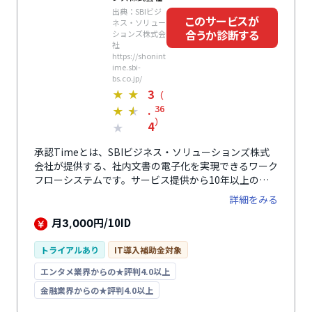
出典：SBIビジ
このサービスが
ネス・ソリュー
合うか診断する
ションズ株式会
社
https://shonint
ime.sbi-
bs.co.jp/
3
★
★
（
.
36
★
★
）
4
★
承認Timeとは、SBIビジネス・ソリューションズ株式
会社が提供する、社内文書の電子化を実現できるワーク
フローシステムです。サービス提供から10年以上の実
績があり、多くの中小企業に選ばれています。すべての
詳細をみる
処理をWeb上で完結できるので、リモートワークや多拠
点でもスムーズに意思決定が可能。電子化により承認履
月
円/10ID
3,000
歴が残るので、承認プロセスの見える化も叶います。文
書フォームはマウスだけで簡単に作成できるので、稼働
トライアルあり
IT導入補助金対象
後も都度更新・改善できます。導入にあたっての複雑な
エンタメ業界からの★評判4.0以上
設定は一切不要で、最短1週間で導入可能。また、
「WOVN.io」との連携でボタンひとつでメニューや書き
金融業界からの★評判4.0以上
込み内容などすべてを自動翻訳できる多言語対応。グロ