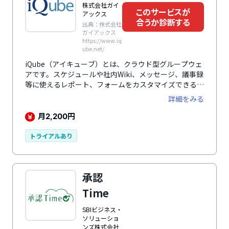
株式会社ガイ
このサービスが
アックス
合うか診断する
出典：株式会社
ガイアックス
https://www.iq
ube.net/
iQube（アイキューブ）とは、クラウド型グループウェ
アです。スケジュールや社内Wiki、メッセージ、議事録
等に使えるレポート、フォームをカスタマイズできるワ
ークフローなど、15の機能を搭載しています。ノウハウ
詳細をみる
を蓄積・共有する文化が社内に定着するよう作られてい
るのが特徴で、情報が散在しないよう工夫されていま
月
円
2,200
す。例えば、掲示板機能では1つの議題に対し複数ユー
ザーで議論ができるほか、過去の議題の検索機能があ
トライアルあり
り、情報が必要になった際にすぐ参照可能。また、スケ
ジュール機能はレポートやToDoリストとの連携が可能
で、プロジェクトの進捗をスケジュール上で一元管理で
承認
きるようになっています。
Time
SBIビジネス・
ソリューショ
ンズ株式会社