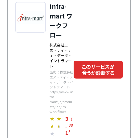
intra-
mart ワ
ークフ
ロー
株式会社エ
ヌ・ティ・テ
ィ・データ・
イントラマー
このサービスが
ト
合うか診断する
出典：株式会社
エヌ・ティ・テ
ィ・データ・イ
ントラマート
https://www.in
tra-
mart.jp/produ
cts/iap/im-
workflow/
3
★
★
（
.
88
★
★
）
1
★