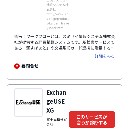
出典：スミセイ
情報システム株
式会社
http://www.slc
s.co.jp/product
s/kaiden_trave
l/index.html
皆伝！ワークフローとは、スミセイ情報システム株式会
社が提供する経費精算システムです。駅検索サービスで
ある「駅すぱあと」や交通系ICカード連携に活躍する
「transit manager」、カレンダー連携の「RODEM」
詳細をみる
など様々な外部サービスと連携しており、最適な運用体
制を構築させることができます。サービスとしてAIの
要問合せ
OCRとの連携も公式にサポートしているため、書類の
デジタル管理化が簡単にできます。また、複合機との連
携もできるため、紙媒体が必要な際も素早く対応するこ
とが可能です。データ化された経費については、システ
Exchan
ム上でレポートとして可視化できるため、改めてデータ
をまとめる作業は必要ありません。レポートのカスタマ
geUSE
イズ機能もあり、柔軟に出力形式を変えることができま
XG
す。
このサービスが
富士電機株式
合うか診断する
会社