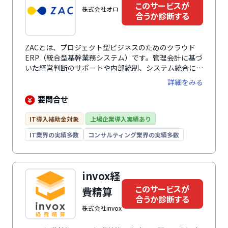
このサービスが
株式会社オロ
合うか診断する
ZACとは、プロジェクト型ビジネスのためのクラウド
ERP（統合型基幹業務システム）です。管理会計に基づ
いた経営判断のサポートや内部統制、システム統合によ
る業務効率化など幅広い課題を解決に役立ちます。プロ
詳細をみる
ジェクト管理では、プロジェクトの収支管理や未来の売
上・利益予測、予実対比にいたるまでプロジェクトごと
要問合せ
の収支の一元管理が可能。豊富な機能モジュールは、事
業規模や業種、予算に合わせたカスタマイズができ、機
IT導入補助金対象
上場企業導入実績あり
能モジュールの利用者数は後から追加可能なため、業務
IT業界の実績多数
コンサルティング業界の実績多数
拡大で人員が増えた場合でもフレキシブルに対応。専任
コンサルタントによる導入支援があり、業務や運用に合
わせたスムーズな稼働が可能です。システム業・IT業・
広告業・クリエイティブ業・イベント業・士業・コンサ
invox経
ルティング業に特化しています。プロジェクト原価管理
このサービスが
費精算
や継続契約管理も可能です。
合うか診断する
株式会社invox