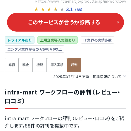
ト https://www.intra-mart.jp/products/iap/im-workflow/
3.1
★
★
★
★
★
（88）
このサービスが合うか
診断する
トライアルあり
上場企業導入実績あり
IT業界の実績多数
エンタメ業界からの★評判4.0以上
詳細
料金
機能
導入実績
評判
2025年07月14日更新
掲載情報について
intra-mart ワークフローの評判（レビュー・
口コミ）
intra-mart ワークフローの評判（レビュー・口コミ）をご紹
介します。88件の評判を掲載中です。