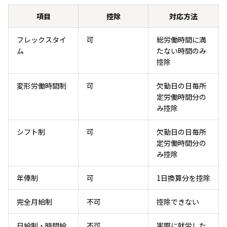
項目
控除
対応方法
フレックスタイ
可
総労働時間に満
ム
たない時間のみ
控除
変形労働時間制
可
欠勤日の日毎所
定労働時間分の
み控除
シフト制
可
欠勤日の日毎所
定労働時間分の
み控除
年俸制
可
1日換算分を控除
完全月給制
不可
控除できない
日給制・時間給
不可
実際に就労した