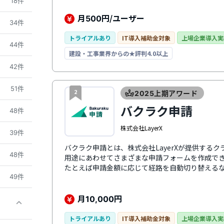
18件
Office365、Microsoft SQL Serverな
でき、業務効率化につながります。
月
円/ユーザー
500
34件
トライアルあり
IT導入補助金対象
上場企業導入実
44件
建設・工事業界からの★評判4.0以上
42件
51件
2
2025上期アワード
バクラク申請
48件
株式会社LayerX
39件
バクラク申請とは、株式会社LayerXが提供する
48件
用途にあわせてさまざまな申請フォームを作成で
たとえば申請金額に応じて経路を自動切り替える
49件
者へSlackで通知が届くのも特徴のひとつ。承認
の時間を短縮できます。モバイルブラウザにも対
請・承認が可能です。同シリーズの「バクラク請
月
円
10,000
した内容を経理部門へデータ連携できます。請求
ステータスをリアルタイムで確認でき、工数のか
トライアルあり
IT導入補助金対象
上場企業導入実