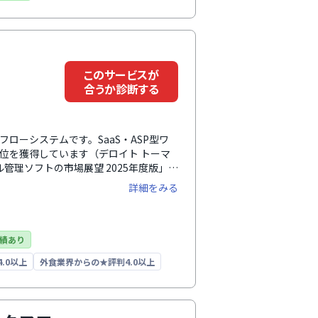
このサービスが
合うか診断する
ークフローシステムです。SaaS・ASP型ワ
1位を獲得しています（デロイト トーマ
管理ソフトの市場展望 2025年度版」
書をそのまま電子化できるため、利用者の違
詳細をみる
、1,000種類以上の申請書テンプレー
トを簡単に作成できるため、システム管
しい設計です。さらに、外部システムと
チャットツールとの連携が可能。それぞ
績あり
できます。API連携を活用すれば、書類
.0以上
外食業界からの★評判4.0以上
作も実現。チャットボットやサポートサ
いるため、安心して運用できます。