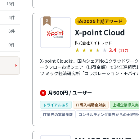
経理業務までの一連の業務を効率化できます。
13件
4件
3
2025上期アワード
X-point Cloud
6件
株式会社エイトレッド
9件
3.4
★
★
★
★
★
（117）
X-point Cloudは、国内シェアNo.1クラウドワ
ークフロー市場シェア（出荷金額）で14年連続第
ツ ミック経済研究所「コラボレーション・モバイル
2011年度～2025年度（実績））。既存の申請
和感や学習コストが少なく導入・運用できます。また
トをもとにノーコードで入力フォームや承認ルー
月
円 / ユーザー
500
理者にとっても設定から運用まで負担が少なく優
の連携にも対応しており、各種グループウェアや
トライアルあり
IT導入補助金対象
上場企業導入実
れのツール上から書類を開き、承認を進めることが
IT業界の実績多数
コンサルティング業界からの★評判4
情報送信の自動化や、外部からのワークフロー操
イト、Web個別相談などサポート体制が充実して