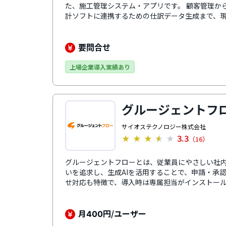
た、施工管理システム・アプリです。 顧客管理か
計ソフトに連携するための仕訳データ生成まで、
バーします。業界特化ならではの業務フローと、
マイズ性を両立している点が特徴です。売上の最
す。
要問合せ
上場企業導入実績あり
グルージェントフ
サイオステクノロジー株式会社
3.3
★
★
★
★
★
（16）
グルージェントフローとは、従業員にやさしい社
いを追求し、生成AIを活用することで、申請・承
せ対応も特徴で、導入時は専属担当がインストー
に、導入後は管理者向けステップアップセミナー
ます。
月
円/ユーザー
400