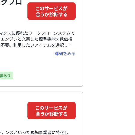
ワークフロ
このサービスが
合うか診断する
ォーマンスに優れたワークフローシステムで
ーエンジンと充実した標準機能を低価格
は不要。利用したいアイテムを選択して
できます。製品ラインナップにはワーク
詳細をみる
管理システムも用意されています。幅広
ービスです。
績あり
このサービスが
合うか診断する
テナンスといった現場事業者に特化し