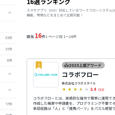
16選ランキング
スマホアプリ（iOS）対応しているワークフローシステム
機能、特徴などをまとめて比較可能！
16
該当
件
1 ページ目 1〜16件
33件
31件
6件
1
2025上期アワード
コラボフロー
株式会社コラボスタイル
3.4
★
★
★
★
★
（53）
コラボフローとは、直感的な操作で簡単に運用できる
作成した帳票や申請書を、プログラミング不要で
17件
承認経路は「人」と「連携パーツ」をパズル感覚
アウトは運用開始後でも追加・修正できます。kintone