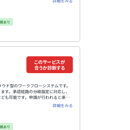
詳細をみる
どの外部システムとの連携すれば、データを一元管理
績あり
このサービスが
合うか診断する
クラウド型のワークフローシステムです。
きます。承認経路の分岐設定に対応し、
なども可能です。申請が行われると承認
・却下もアプリ上で可能で、承認完了まで
詳細をみる
応し、自宅や外出先など場所を選ばず申
求書」との連携すれば、支払申請で入力
書に紐づく各種申請・稟議データや承認
かる突合作業が不要に。稟議・申請から
績あり