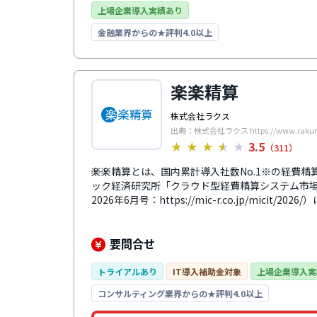
上場企業導入実績あり
金融業界からの★評判4.0以上
楽楽精算
株式会社ラクス
出典：株式会社ラクス https://www.rakurak
3.5
★
★
★
★
★
（311）
楽楽精算とは、国内累計導入社数No.1※の経費精
ック経済研究所「クラウド型経費精算システム市場
2026年6月号：https://mic-r.co.jp/mici
に、自動化に特化しており、ICカード内のデータ
点での自動仕訳機能、既存の会計ソフトに応じた
のFBデータの自動生成など、機能が充実していま
要問合せ
で、自動的にデータ化・保存できるようになって
く交際費や旅費、出張費などカバーできる範囲が
トライアルあり
IT導入補助金対象
上場企業導入実
コンサルティング業界からの★評判4.0以上