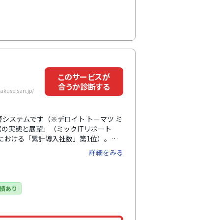
このサービスが
合うか診断する
useisan.jp/
算システムです（※デロイト トーマツ ミ
の実態と展望」（ミックITリポート
t/2026/）における「累計導入社数」第1位）。特
読み込みによる交通費自動申請や申請時
詳細をみる
フォーマットでの自動出力、銀行振込用
す。また、領収書を写真で撮影すること
います。機能の対象も、交通費だけでな
大きい点が特徴です。
績あり