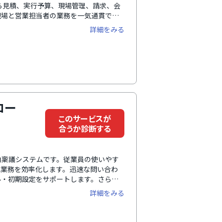
ら見積、実行予算、現場管理、請求、会
現場と営業担当者の業務を一気通貫でカ
エンタープライズにも対応できるカスタ
詳細をみる
大化と事務工数の削減を同時に実現しま
ロー
このサービスが
合うか診断する
内稟議システムです。従業員の使いやす
認業務を効率化します。迅速な問い合わ
ル・初期設定をサポートします。さら
の開催など、継続的に伴走・サポートし
詳細をみる