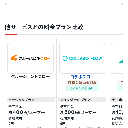
FLOW+、ジョブカンワークフロー、Jugaad ワークフロ
ーなど13選を紹介します。
他サービスとの料金プラン比較
グルージェントフロー
コラボフロー
バ
IT導入補助金対象
IT
トライアルあり
ト
ベーシックプラン
スタンダードプラン
支払申請
基本料金
基本料金
基本料金
400
500
10,
月
円
/ユーザー
月
円
/ユーザー
月
初期費用
初期費用
初期費用
0円
0円
問い合わ