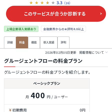
3.3
★
★
★
★
★
（16）
このサービスが合うか
診断する
上場企業導入実績あり
金融業界からの★評判4.0以上
詳細
機能
導入実績
評判
料金
2026年02月05日更新
掲載情報について
グルージェントフローの料金プラン
グルージェントフローの料金プランを紹介します。
ベーシックプラン
400
月
円 / ユーザー
初期費用
0円