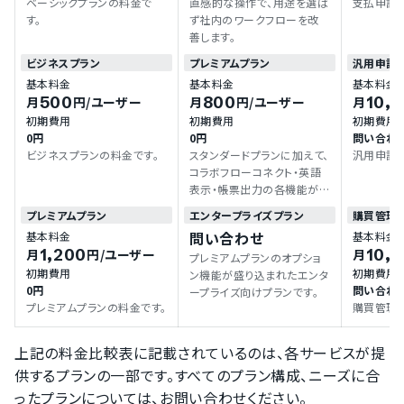
ベーシックプランの料金で
直感的な操作で、用途を選ば
支払申請
す。
ず社内のワークフローを改
善します。
ビジネスプラン
プレミアムプラン
汎用申請
基本料金
基本料金
基本料金
500
800
10,
月
円
/ユーザー
月
円
/ユーザー
月
初期費用
初期費用
初期費用
0円
0円
問い合わ
ビジネスプランの料金です。
スタンダードプランに加えて、
汎用申請
コラボフローコネクト・英語
表示・帳票出力の各機能が
使えます。
プレミアムプラン
エンタープライズプラン
購買管理
問い合わせ
基本料金
基本料金
1,200
10,
月
円
/ユーザー
月
プレミアムプランのオプショ
初期費用
初期費用
ン機能が盛り込まれたエンタ
0円
問い合わ
ープライズ向けプランです。
プレミアムプランの料金です。
購買管理
上記の料金比較表に記載されているのは、各サービスが提
供するプランの一部です。すべてのプラン構成、ニーズに合
ったプランについては、お問い合わせください。