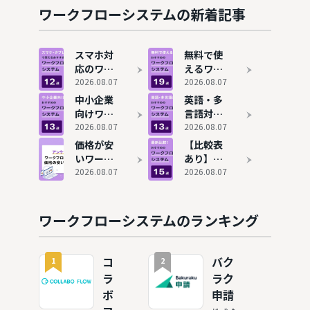
ローバル
19選！コ
11選！タ
ワークフローシステムの新着記事
企業にも
ストをか
ブレット
対応
けずに稟
でも承認
議を効率
を効率化
スマホ対
無料で使
化
応のワー
えるワー
クフロー
2026.08.07
クフロー
2026.08.07
システム
システム
中小企業
英語・多
おすすめ
おすすめ
向けワー
言語対応
11選！タ
19選！コ
クフロー
2026.08.07
のワーク
2026.08.07
ブレット
ストをか
システム
フローシ
価格が安
【比較表
でも承認
けずに稟
おすすめ
ステムお
いワーク
あり】ワ
を効率化
議を効率
13選を比
すすめ13
フローシ
2026.08.07
ークフロ
2026.08.07
化
較！無料
選！海外
ステムお
ーシステ
プランも
拠点・グ
すすめ13
ムおすす
紹介
ローバル
選を比
め15選を
ワークフローシステムのランキング
企業にも
較！費用
解説
対応
相場も解
説
1
2
コ
バク
ラ
ラク
ボ
申請