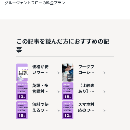
グルージェントフローの料金プラン
この記事を読んだ方におすすめの記
事
価格が安
ワークフ
いワーク
ローシス
フローシ
テムと
ステムお
は？メリ
英語・多
【比較表
すすめ13
ット・デ
言語対応
あり】ワ
選を比
メリッ
のワーク
ークフロ
較！費用
ト、導入
フローシ
ーシステ
無料で使
スマホ対
相場も解
事例を解
ステムお
ムおすす
えるワー
応のワー
説
説
すすめ13
め15選を
クフロー
クフロー
選！海外
解説
システム
システム
拠点・グ
おすすめ
おすすめ