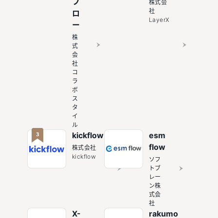
フ
株式会
社
ロ
LayerX
ー
株
式
会
社
コ
ラ
ボ
ス
タ
イ
ル
3
kickflow
esm
flow
株式会社
kickflow
ソフ
トブ
レー
ン株
式会
社
X-
rakumo