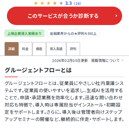
3.3
★
★
★
★
★
（16）
このサービスが合うか
診断する
上場企業導入実績あり
金融業界からの★評判4.0以上
料金
機能
導入実績
評判
詳細
2026年02月05日更新
掲載情報について
グルージェントフローとは
グルージェントフローとは、従業員にやさしい社内稟議シス
テムです。従業員の使いやすいを追求し、生成AIを活用する
ことで、申請・承認業務を効率化します。迅速な問い合わせ
対応も特徴で、導入時は専属担当がインストール・初期設
定をサポートします。さらに、導入後は管理者向けステップ
アップセミナーの開催など、継続的に伴走・サポートします。