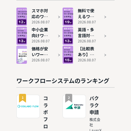
対応
けずに稟
でも承認
議を効率
を効率化
スマホ対
無料で使
化
応のワー
えるワー
クフロー
2026.08.07
クフロー
2026.08.07
システム
システム
中小企業
英語・多
おすすめ
おすすめ
向けワー
言語対応
11選！タ
19選！コ
クフロー
2026.08.07
のワーク
2026.08.07
ブレット
ストをか
システム
フローシ
価格が安
【比較表
でも承認
けずに稟
おすすめ
ステムお
いワーク
あり】ワ
を効率化
議を効率
13選を比
すすめ13
フローシ
2026.08.07
ークフロ
2026.08.07
化
較！無料
選！海外
ステムお
ーシステ
プランも
拠点・グ
すすめ13
ムおすす
紹介
ローバル
選を比
め15選を
ワークフローシステムのランキング
企業にも
較！費用
解説
対応
相場も解
説
1
2
コ
バク
ラ
ラク
ボ
申請
フ
株式会
社
ロ
LayerX