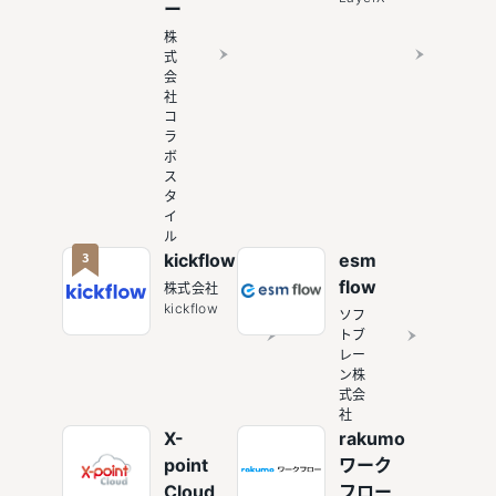
ー
株
式
会
社
コ
ラ
ボ
ス
タ
イ
ル
3
kickflow
esm
flow
株式会社
kickflow
ソフ
トブ
レー
ン株
式会
社
X-
rakumo
point
ワーク
Cloud
フロー