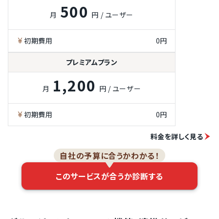
選択機能
500
月
円 / ユーザー
承認ルートの分
岐機能
初期費用
0円
申請情報のCSV
出力機能
プレミアムプラン
各種マスタの
CSVインポート
機能
1,200
月
円 / ユーザー
申請の検索機能
申請のメール通
初期費用
0円
知機能
申請のSlack通
料金を詳しく見る
知機能
自社の予算に合うかわかる！
申請の
ChatWork通知
機能
このサービスが合うか診断する
スマホアプリで
のプッシュ通知
機能