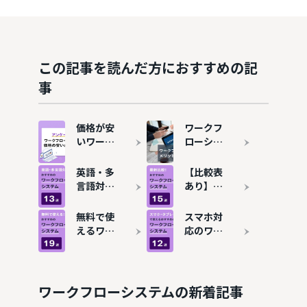
この記事を読んだ方におすすめの記
事
価格が安
ワークフ
いワーク
ローシス
フローシ
テムと
ステムお
は？メリ
英語・多
【比較表
すすめ13
ット・デ
言語対応
あり】ワ
選を比
メリッ
のワーク
ークフロ
較！費用
ト、導入
フローシ
ーシステ
無料で使
スマホ対
相場も解
事例を解
ステムお
ムおすす
えるワー
応のワー
説
説
すすめ13
め15選を
クフロー
クフロー
選！海外
解説
システム
システム
拠点・グ
おすすめ
おすすめ
ローバル
19選！コ
11選！タ
ワークフローシステムの新着記事
企業にも
ストをか
ブレット