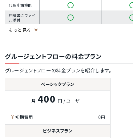
代理申請機能
申請書にファイ
ル添付
申請時の承認ル
もっと見る
ート編集機能
申請へのコメン
ト機能
グルージェントフローの料金プラン
申請内容の確認
と承認機能
グルージェントフローの料金プランを紹介します。
承認のリマイン
ド機能
ベーシックプラン
申請の回覧機能
400
代理承認機能
月
円 / ユーザー
申請の編集権限
設定
初期費用
0円
申請の公開範囲
設定
ビジネスプラン
申請者のマスタ