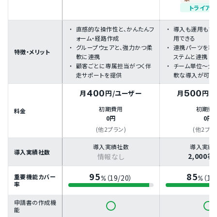
トライアル
直感的な操作性と、かんたんフ
導入も運用も簡
ォーム・経路作成
用できる
グループウェアと、強力かつ柔
連携パーツを利
特徴・メリット
軟に連携
ステムと連携
顧客ごとに専属担当がつく伴
チーム単位～全
走サポートを提供
軟な導入が可能
400
500
月
円
/ユーザー
月
円
/
初期費用
初期費
料金
0円
0円
(他2プラン)
(他2プラ
導入実績社数
導入実績
導入実績社数
2,000
情報なし
95
85
重要機能カバー
（19/20）
（17
%
%
率
申請書の作成機
能