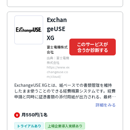
定もできるので、グローバル展開をしている企業にもお
すすめです。
Exchan
geUSE
XG
このサービスが
富士電機株式
合うか診断する
会社
出典：富士電機
株式会社
https://www.ex
changeuse.co
m/cloud/
ExchangeUSE XGとは、紙ベースでの書類管理を維持
したまま使うことのできる経費精算システムです。経費
申請と同時に証憑書類の添付用紙が出力される、最終承
認の際には自動生成されたバーコードの読取による一括
詳細をみる
処理ができる、差戻しがある際には提出された用紙を使
用して申請者に修正依頼を行えるなど、紙ベースによる
月
円/1名
550
保管や処理に慣れている企業にとって利点の多い機能と
なっております。また、旅費や交通費の経費申請に関し
トライアルあり
上場企業導入実績あり