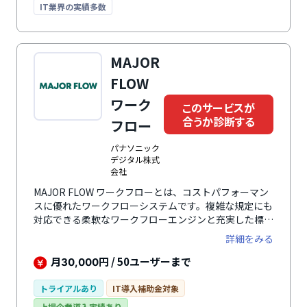
IT業界の実績多数
MAJOR
FLOW
ワーク
このサービスが
合うか診断する
フロー
パナソニック
デジタル株式
会社
MAJOR FLOW ワークフローとは、コストパフォーマン
スに優れたワークフローシステムです。複雑な規定にも
対応できる柔軟なワークフローエンジンと充実した標準
機能を低価格で利用できます。新しい申請書の作成に専
詳細をみる
門知識は不要。利用したいアイテムを選択して配置する
だけで誰でも簡単に新しい申請書を作成できます。製品
月
円 / 50ユーザーまで
30,000
ラインナップにはワークフローシステムのほか、経費精
算システムと勤怠管理システムも用意されています。幅
トライアルあり
IT導入補助金対象
広い業務のペーパーレスと業務効率化に貢献するサービ
上場企業導入実績あり