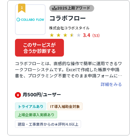
1
2025上期アワード
コラボフロー
株式会社コラボスタイル
3.4
★
★
★
★
★
（53）
このサービスが
合うか診断する
コラボフローとは、直感的な操作で簡単に運用できるワ
ークフローシステムです。Excelで作成した帳票や申請
書を、プログラミング不要でそのまま申請フォームに変
換できます。承認経路は「人」と「連携パーツ」をパズ
詳細をみる
ル感覚で配置・設定可能。また、フォームレイアウトは
運用開始後でも追加・修正できます。kintoneやサイボ
月
円/ユーザー
500
ウズ Office、Garoon、Office365、Microsoft SQL
Serverなどの外部システムとの連携すれば、データを
トライアルあり
IT導入補助金対象
一元管理でき、業務効率化につながります。
上場企業導入実績あり
建設・工事業界からの★評判4.0以上