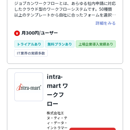
ジョブカンワークフローとは、あらゆる社内申請に対応
したクラウド型のワークフローシステムです。50種類
以上のテンプレートから自社に合ったフォームを選択で
き、会社独自の申請書フォーマットにも対応できます。
詳細をみる
スマホブラウザにも最適化されているので、外出や出張
時にも迅速な申請・承認が可能です。また、G Suiteや
月
円/ユーザー
300
Googleアカウント、クラウドサインやAmazonビジネ
スといった各種サービスと連携することで、より業務を
トライアルあり
無料プランあり
上場企業導入実績あり
効率化できます。
IT業界の実績多数
intra-
mart ワ
ークフ
ロー
株式会社エ
ヌ・ティ・テ
ィ・データ・
イントラマー