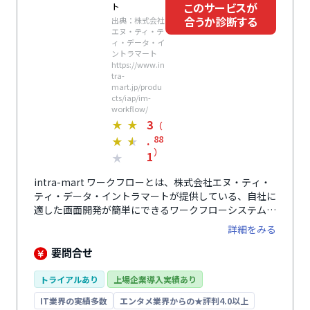
このサービスが
ト
合うか診断する
出典：株式会社
エヌ・ティ・テ
ィ・データ・イ
ントラマート
https://www.in
tra-
mart.jp/produ
cts/iap/im-
workflow/
3
★
★
（
.
88
★
★
）
1
★
intra-mart ワークフローとは、株式会社エヌ・ティ・
ティ・データ・イントラマートが提供している、自社に
適した画面開発が簡単にできるワークフローシステムで
す。申請用のWeb画面フォームを専用のツールを使うこ
詳細をみる
とで簡単に作成することが可能です。データの集計や分
析などの表示画面もドラッグ＆ドロップだけで作成でき
要問合せ
るので、時間をかけずに自社に合ったシステム設計をす
ることができます。多言語機能により英語・中国語が自
トライアルあり
上場企業導入実績あり
動翻訳されるので、海外の拠点でも活用可能。タイムゾ
IT業界の実績多数
エンタメ業界からの★評判4.0以上
ーンにも対応しており、利用ユーザーに合わせた日時設