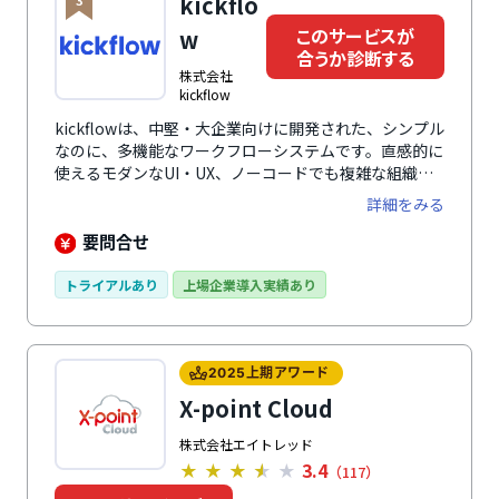
kickflo
3
経理業務までの一連の業務を効率化できます。
このサービスが
w
合うか診断する
株式会社
kickflow
kickflowは、中堅・大企業向けに開発された、シンプル
なのに、多機能なワークフローシステムです。直感的に
使えるモダンなUI・UX、ノーコードでも複雑な組織図
や承認経路に対応、豊富なAPI・Webhookによる業務
詳細をみる
自動化といった、良いとこどりの特徴があります。チャ
ットツール（Slack、Microsoft Teams、LINE
要問合せ
WORKS、Google Chat、Chatwork等）と連携が可能
で、承認がよりスピーディーに。また、AIやオートメー
トライアルあり
上場企業導入実績あり
ションといった次世代の機能も取り入れており、ワーク
フロー担当者の運用・メンテナンスの課題を劇的に解決
します。
2025上期アワード
X-point Cloud
株式会社エイトレッド
3.4
★
★
★
★
★
（117）