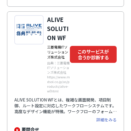
はオンラインヘルプにまとめられていたりと、ユーザー
自身で疑問点を解決できるようになっています。多岐に
渡る承認/決裁ルートを自由に設定可能です。柔軟・多
ALIVE
彩な機能で業務に負担をかけることなくワークフローの
効率化を実現します。コンプライアンスの強化のための
SOLUTI
決裁フローの可視化にも最適です。
ON WF
三菱電機ITソ
このサービスが
リューション
合うか診断する
ズ株式会社
出典：三菱電機
ITソリューショ
ンズ株式会社
https://www.m
dsol.co.jp/as/p
roducts/alive-
wf.html
ALIVE SOLUTION WFとは、複雑な画面開発、項目制
御、ルート設定に対応したワークフローシステムです。
高度なデザイン機能が特徴。ワークフローのフォームデ
ザイン機能はもちろん、メニューや検索フォームデザイ
詳細をみる
ン機能など、会社独自に構築できる機能を搭載していま
す。これらを活用し、ワークフロー業務だけでなく、サ
要問合せ