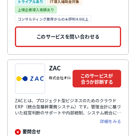
訳機能、既存の会計ソフトに応じたフォーマットでの自
トライアルあり
IT導入補助金対象
動出力、銀行振込用のFBデータの自動生成など、機能
上場企業導入実績あり
が充実しています。また、領収書を写真で撮影すること
で、自動的にデータ化・保存できるようになっていま
コンサルティング業界からの★評判4.0以上
す。機能の対象も、交通費だけでなく交際費や旅費、出
張費などカバーできる範囲が大きい点が特徴です。
このサービスを問い合わせる
ZAC
このサービスが
株式会社オロ
合うか診断する
ZACとは、プロジェクト型ビジネスのためのクラウド
ERP（統合型基幹業務システム）です。管理会計に基づ
いた経営判断のサポートや内部統制、システム統合によ
る業務効率化など幅広い課題を解決に役立ちます。プロ
詳細をみる
ジェクト管理では、プロジェクトの収支管理や未来の売
上・利益予測、予実対比にいたるまでプロジェクトごと
要問合せ