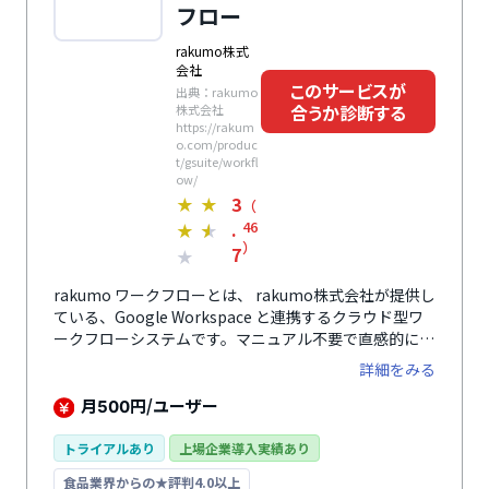
フロー
rakumo株式
会社
このサービスが
出典：rakumo
合うか診断する
株式会社
https://rakum
o.com/produc
t/gsuite/workfl
ow/
3
★
★
（
.
46
★
★
）
7
★
rakumo ワークフローとは、 rakumo株式会社が提供し
ている、Google Workspace と連携するクラウド型ワ
ークフローシステムです。マニュアル不要で直感的に利
用でき、社内の業務プロセス化を実現し、ペーパーレス
詳細をみる
化を支援。企業規模や業種を問わず導入されています。
Google Workspace との連携により、人事異動や組織
月
円/ユーザー
500
改編の対応も最低限の変更で、ラクに運用できます。申
請書は種類豊富なテンプレートをもとに、ノーコードで
トライアルあり
上場企業導入実績あり
簡単に作成できます。各申請書の承認状況は一覧画面で
食品業界からの★評判4.0以上