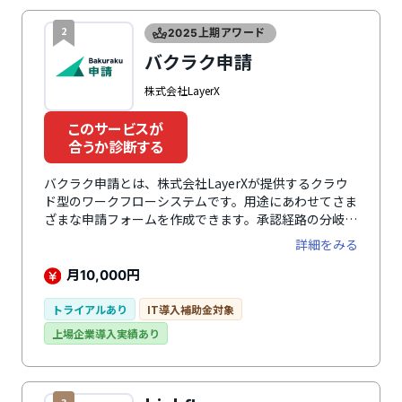
2
2025上期アワード
バクラク申請
株式会社LayerX
このサービスが
合うか診断する
バクラク申請とは、株式会社LayerXが提供するクラウ
ド型のワークフローシステムです。用途にあわせてさま
ざまな申請フォームを作成できます。承認経路の分岐設
定に対応し、たとえば申請金額に応じて経路を自動切り
詳細をみる
替えるなども可能です。申請が行われると承認者へ
Slackで通知が届くのも特徴のひとつ。承認・却下もア
月
円
10,000
プリ上で可能で、承認完了までの時間を短縮できます。
モバイルブラウザにも対応し、自宅や外出先など場所を
トライアルあり
IT導入補助金対象
選ばず申請・承認が可能です。同シリーズの「バクラク
上場企業導入実績あり
請求書」との連携すれば、支払申請で入力した内容を経
理部門へデータ連携できます。請求書に紐づく各種申
請・稟議データや承認ステータスをリアルタイムで確認
でき、工数のかかる突合作業が不要に。稟議・申請から