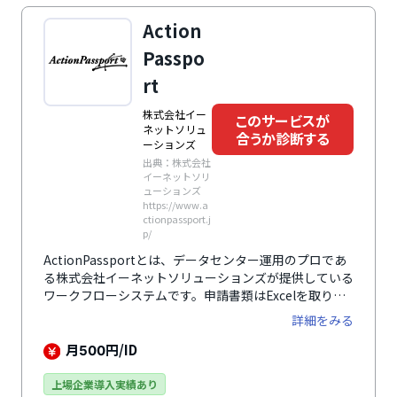
能も標準装備しており、グローバル企業にもおすすめで
Action
す。
Passpo
rt
株式会社イー
このサービスが
ネットソリュ
合うか診断する
ーションズ
出典：株式会社
イーネットソリ
ューションズ
https://www.a
ctionpassport.j
p/
ActionPassportとは、データセンター運用のプロであ
る株式会社イーネットソリューションズが提供している
ワークフローシステムです。申請書類はExcelを取り込
んで効率的に作成可能。紙の申請書と同じ見た目なので
詳細をみる
紙から電子化への移行もスムーズです。フォームの選択
画面は必要なフォームをすぐに探せるようキーワード検
月
円/ID
500
索ができるので、申請書の種類が多い大企業でも安心。
あらかじめ登録された記入例を表示できたり、操作方法
上場企業導入実績あり