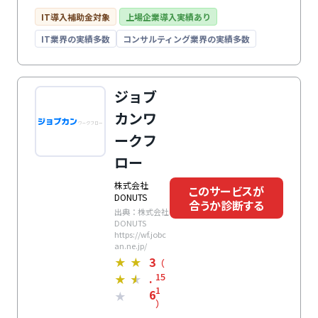
の収支の一元管理が可能。豊富な機能モジュールは、事
業規模や業種、予算に合わせたカスタマイズができ、機
IT導入補助金対象
上場企業導入実績あり
能モジュールの利用者数は後から追加可能なため、業務
IT業界の実績多数
コンサルティング業界の実績多数
拡大で人員が増えた場合でもフレキシブルに対応。専任
コンサルタントによる導入支援があり、業務や運用に合
わせたスムーズな稼働が可能です。システム業・IT業・
広告業・クリエイティブ業・イベント業・士業・コンサ
ジョブ
ルティング業に特化しています。プロジェクト原価管理
カンワ
や継続契約管理も可能です。
ークフ
ロー
株式会社
このサービスが
DONUTS
合うか診断する
出典：株式会社
DONUTS
https://wf.jobc
an.ne.jp/
3
★
★
（
.
15
★
★
1
6
★
）