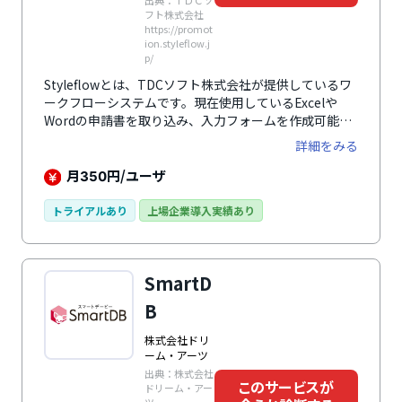
出典：ＴＤＣソ
フト株式会社
https://promot
ion.styleflow.j
p/
Styleflowとは、TDCソフト株式会社が提供しているワ
ークフローシステムです。現在使用しているExcelや
Wordの申請書を取り込み、入力フォームを作成可能。
利用中のOffice文書のレイアウトをそのまま再現できる
詳細をみる
ので、紙から電子への移行もスムーズです。承認ルート
の設定が柔軟なのが特徴で、特定の個人や部門などに加
月
円/ユーザ
350
え、部門に依存しないオリジナルグループの設定も
OK。部門をまたいだプロジェクトなどでも活用できま
トライアルあり
上場企業導入実績あり
す。また、あらかじめ設定すれば決裁額により承認ルー
トを分岐させることもでき、確実に正しい承認ルートで
申請処理を行えます。
SmartD
B
株式会社ドリ
ーム・アーツ
出典：株式会社
このサービスが
ドリーム・アー