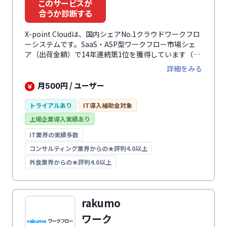
このサービスが
合うか診断する
X-point Cloudは、国内シェアNo.1クラウドワークフロ
ーシステムです。SaaS・ASP型ワークフロー市場シェ
ア（出荷金額）で14年連続第1位を獲得しています（デ
ロイト トーマツ ミック経済研究所「コラボレーショ
詳細をみる
ン・モバイル管理ソフトの市場展望 2025年度版」2011
年度～2025年度（実績））。既存の申請書をそのまま
月
円 / ユーザー
500
電子化できるため、利用者の違和感や学習コストが少な
く導入・運用できます。また、1,000種類以上の申請書
トライアルあり
IT導入補助金対象
テンプレートをもとにノーコードで入力フォームや承認
上場企業導入実績あり
ルートを簡単に作成できるため、システム管理者にとっ
ても設定から運用まで負担が少なく優しい設計です。さ
IT業界の実績多数
らに、外部システムとの連携にも対応しており、各種グ
コンサルティング業界からの★評判4.0以上
ループウェアやチャットツールとの連携が可能。それぞ
外食業界からの★評判4.0以上
れのツール上から書類を開き、承認を進めることができ
ます。API連携を活用すれば、書類情報送信の自動化
や、外部からのワークフロー操作も実現。チャットボッ
トやサポートサイト、Web個別相談などサポート体制
rakumo
が充実しているため、安心して運用できます。
ワーク