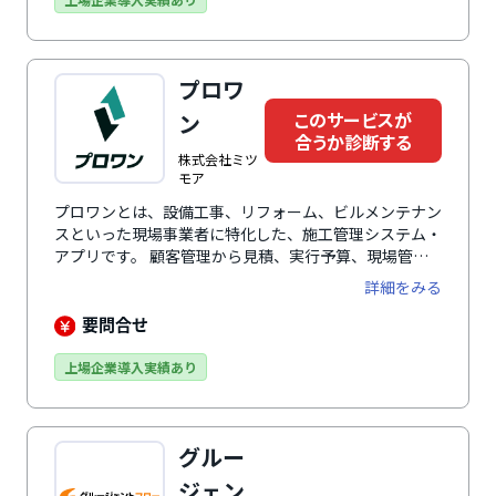
スです。
プロワ
このサービスが
ン
合うか診断する
株式会社ミツ
モア
プロワンとは、設備工事、リフォーム、ビルメンテナン
スといった現場事業者に特化した、施工管理システム・
アプリです。 顧客管理から見積、実行予算、現場管
理、請求、会計ソフトに連携するための仕訳データ生成
詳細をみる
まで、現場と営業担当者の業務を一気通貫でカバーしま
す。業界特化ならではの業務フローと、エンタープライ
要問合せ
ズにも対応できるカスタマイズ性を両立している点が特
徴です。売上の最大化と事務工数の削減を同時に実現し
上場企業導入実績あり
ます。
グルー
ジェン