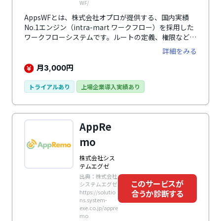
WF/
AppsWFとは、株式会社オプロが提供する、国内実績
No.1エンジン（intra-mart ワークフロー）を採用した
ワークフローシステムです。ルートの定義、権限などの
基本的な設定はもちろん、代理申請・並列フロー・動的
詳細をみる
承認など高度な設定にも対応可能です。承認ルートは各
種ノードをドラッグ&ドロップするだけで簡単に設定。
月
円
3,000
分岐条件はパーツ化でき、あらかじめ設定しておけば別
のルートにも流用できるなど、操作性・汎用性を追求し
トライアルあり
上場企業導入実績あり
た設計です。AppsWFならではの複数フロー機能では、
1つのアプリ/オブジェクトに対して複数のフロー定義を
設定して選択可能にしたり、1つのフロー定義を複数の
AppRe
アプリ/オブジェクトから利用することが可能です。た
とえば1つの申請フローで与信、値引き率など任意の値
mo
に応じて別のフローを使い回す、といった運用ができる
ので、無駄な画面開発が不要になります。
株式会社シス
テムエグゼ
出典：株式会社
このサービスが
システムエグゼ
合うか診断する
https://solutio
ns.system-
exe.co.jp/appre
mo