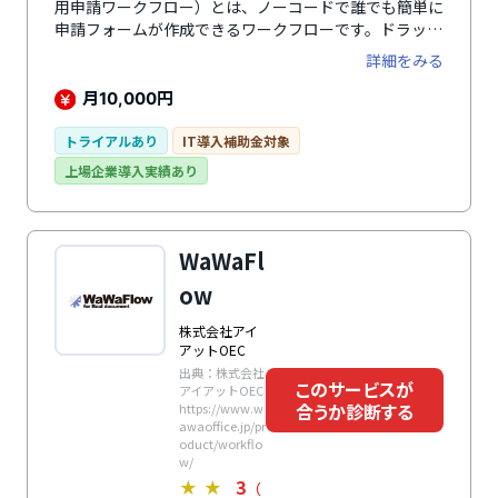
用申請ワークフロー）とは、ノーコードで誰でも簡単に
申請フォームが作成できるワークフローです。ドラッグ
&ドロップ操作でレイアウトが可能で、スマホ用の画面
詳細をみる
も簡単に作成できるので、電子化がスピーディーに進め
られます。必須チェックや自動計算項目など入力補助機
月
円
10,000
能や、顧客マスタなど外部DBの参照機能なども搭載し
ており、申請者の負担軽減・ミス防止につながります。
トライアルあり
IT導入補助金対象
承認ルートは日本企業の組織・規定や運用ルールに沿っ
上場企業導入実績あり
ているのが特徴。申請者が意識せずに正しいルートで申
請を回せるようになっています。また、金額や選択した
項目により自動で分岐するなど柔軟な設定が可能です。
人事異動時も適切なルート設定が自動生成されるので、
WaWaFl
新組織への移行もスムーズに行えます。
ow
株式会社アイ
アットOEC
出典：株式会社
このサービスが
アイアットOEC
合うか診断する
https://www.w
awaoffice.jp/pr
oduct/workflo
w/
3
★
★
（