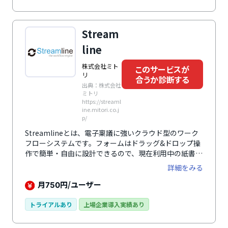
ても、ジョルダンの乗換案内との連携による自動処理や
ICカードの利用履歴の読込が可能で、オプションとして
外貨での経費精算ができ、海外出張時にも活用できま
Stream
す。仮払申請時は、仮払の内容を流用した伝票を自動作
成でき、他にも全銀フォーマットのFBデータの出力や
line
支払依頼のオプション機能の追加、振替伝票や、予実管
理といったテンプレート機能も搭載されています。
株式会社ミト
このサービスが
リ
合うか診断する
出典：株式会社
ミトリ
https://streaml
ine.mitori.co.j
p/
Streamlineとは、電子稟議に強いクラウド型のワーク
フローシステムです。フォームはドラッグ&ドロップ操
作で簡単・自由に設計できるので、現在利用中の紙書式
と同様のフォームを作成可能です。また、複雑なルート
詳細をみる
設定ができるのが特徴。組織情報からの自動設定はもち
ろん、申請書上の金額や各種選択値によって回付先ルー
月
円/ユーザー
750
トを分岐させたり、申請者による手動設定など、多彩な
機能で自社に合わせた設定ができます。Google社のデ
トライアルあり
上場企業導入実績あり
ータセンターで運用されていたり、SSO機能も搭載して
いたりとセキュリティ面でも安心。日/英の言語切替機