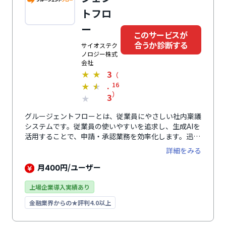
トフロ
ー
このサービスが
合うか診断する
サイオステク
ノロジー株式
会社
3
★
★
（
.
16
★
★
）
3
★
グルージェントフローとは、従業員にやさしい社内稟議
システムです。従業員の使いやすいを追求し、生成AIを
活用することで、申請・承認業務を効率化します。迅速
な問い合わせ対応も特徴で、導入時は専属担当がインス
詳細をみる
トール・初期設定をサポートします。さらに、導入後は
管理者向けステップアップセミナーの開催など、継続的
月
円/ユーザー
400
に伴走・サポートします。
上場企業導入実績あり
金融業界からの★評判4.0以上