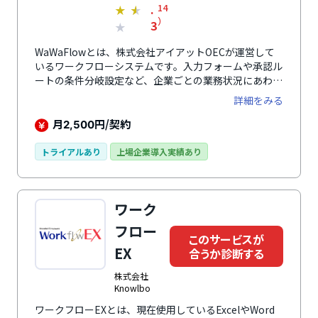
.
14
★
★
）
3
★
WaWaFlowとは、株式会社アイアットOECが運営して
いるワークフローシステムです。入力フォームや承認ル
ートの条件分岐設定など、企業ごとの業務状況にあわせ
て自由に作成できるのが特徴。簡単な申請から複雑なも
詳細をみる
のまで柔軟に対応可能です。申請書の滞留防止機能が備
わっており、滞留アラームの表記や督促メールの配信が
月
円/契約
2,500
される点も便利。携帯電話・スマートフォンからの承認
も可能なので、申請書が停滞することがありません。ま
トライアルあり
上場企業導入実績あり
た、CSVで決済後のデータを出力することができます。
会計システムに取り込むことで転記作業が不要になり、
担当者の業務負担を削減します。料金プランは基本料金
ワーク
月額2,500円と、1IDにつき月額400円の従量制となって
います。
フロー
このサービスが
EX
合うか診断する
株式会社
Knowlbo
ワークフローEXとは、現在使用しているExcelやWord