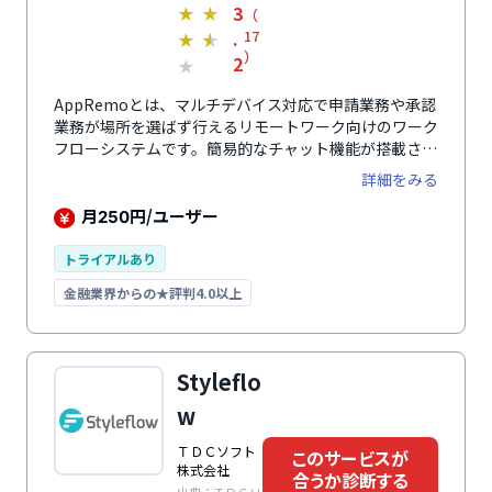
3
★
★
（
.
17
★
★
）
2
★
AppRemoとは、マルチデバイス対応で申請業務や承認
業務が場所を選ばず行えるリモートワーク向けのワーク
フローシステムです。簡易的なチャット機能が搭載され
ており、申請内容の修正点や不明点を差し戻しをせずに
詳細をみる
確認することができます。また、やり取りした内容もデ
ータとして保存されるため承認者間でも情報共有も可能
月
円/ユーザー
250
です。パソコンやスマートフォン・タブレットなどのマ
ルチデバイスに対応しており、リモートワークや外出時
トライアルあり
にも申請業務や承認業務を行うことができます。メール
金融業界からの★評判4.0以上
通知やポータル連携通知などの機能もあるためリマイン
ドをしやすくスムーズな処理が可能です。料金プランは
クラウド版とパッケージ版の2種類あるため自社にあっ
たプランで導入することができます。
Styleflo
w
ＴＤＣソフト
このサービスが
株式会社
合うか診断する