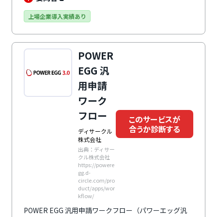
ブシステムとして社内で利用することも可能です。他シ
ステムとデータ連携することで、さらなる業務効率化も
上場企業導入実績あり
実現できます。もちろんワークフローの基本機能も充
実。代理申請・再申請、過去文書流用、承認ルートの条
件分岐、承認中同報回覧など、かゆいところに手が届く
POWER
機能も。業務に精通したSEによる導入サポートがある
のも安心です。
EGG 汎
用申請
ワーク
フロー
このサービスが
合うか診断する
ディサークル
株式会社
出典：ディサー
クル株式会社
https://powere
gg.d-
circle.com/pro
duct/apps/wor
kflow/
POWER EGG 汎用申請ワークフロー（パワーエッグ汎