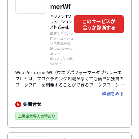
merWf
キヤノンITソ
このサービスが
リューション
合うか診断する
ズ株式会社
出典：キヤノン
ITソリューショ
ンズ株式会社
https://www.c
anon-
its.co.jp/produ
cts/wf/
Web PerformerWf（ウエブパフォーマーダブリューエ
フ）とは、プログラミング知識がなくても簡単に独自の
ワークフローを開発することができるワークフローシス
テムです。帳票フォームはGUIエディタで作成可能。ま
詳細をみる
た、Excelで作成した帳票をそのまま取り込めるので、
使い慣れた既存のフォームを流用できます。帳票フォー
要問合せ
ム上での入力チェックや自動計算、書き込み制御なども
専用エディタで定義。計算式には豊富に用意された関数
上場企業導入実績あり
が利用できます。承認フローの設計はアイコン操作とプ
ロパティ設定だけでGUI開発可能。条件分岐・合議・並
行分岐なども実現できるので、複雑なフローにも対応で