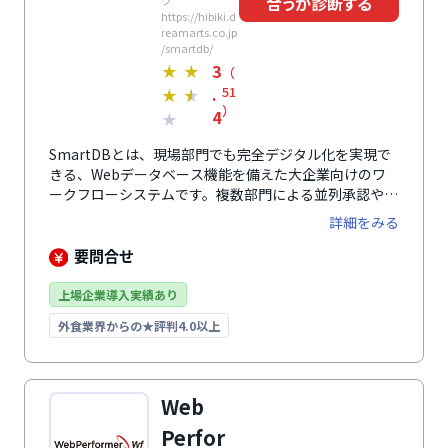
合うか診断する
ツ
https://hibiki.d
reamarts.co.jp
/smartdb/
3
★
★
（
.
51
★
★
）
4
★
SmartDBとは、現場部門でも完全デジタル化を実現で
きる、Webデータベース機能を備えた大企業向けのワ
ークフローシステムです。複数部門による並列承認や条
件分岐して別のワークフローへ連携する等、大企業の複
詳細をみる
雑な稟議・決済の承認ルートも簡単に実現できます。入
力フォームに柔軟性がある一方で権限制御は堅牢性が高
要問合せ
く、フォームの項目ごとに公開・編集の制御が可能で
す。承認や操作の履歴も記録し画面から確認ができるの
上場企業導入実績あり
で、内部統制や監査対策にも有効です。会計システムや
外食業界からの★評判4.0以上
人事システムとの連携はもちろん、APIを使った高度な
連携やアドオン開発を活用すれば、基幹業務全体を効率
化することもできます。
Web
Perfor