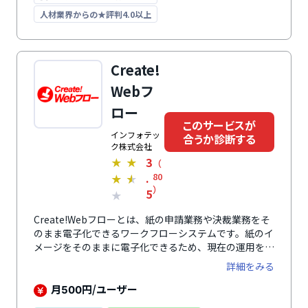
確認でき、コメント機能でのコミュニケーションも可能
なので申請が滞ることもありません。タブレットやスマ
人材業界からの★評判4.0以上
ホにも対応しているので、外出先・出張先での申請や承
認が可能。電子契約サービス「クラウドサイン」や
「Slack」とも連携しているので、より使いやすい環境
Create!
が実現できます。
Webフ
ロー
このサービスが
インフォテッ
合うか診断する
ク株式会社
3
★
★
（
.
80
★
★
）
5
★
Create!Webフローとは、紙の申請業務や決裁業務をそ
のまま電子化できるワークフローシステムです。紙のイ
メージをそのままに電子化できるため、現在の運用を変
えずにペーパーレス化が可能です。案件の進捗状況をリ
詳細をみる
アルタイムで確認でき、紙の申請運用にありがちな業務
の停滞を防げます。申請・承認フォームはもちろん、シ
月
円/ユーザー
500
ステム設定やメンテナンスなどの操作も簡単で、パソコ