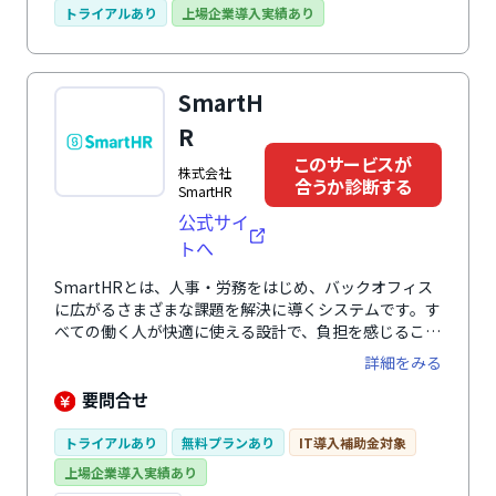
ンが苦手な社員がいても安心です。承認・決裁の証跡を
トライアルあり
上場企業導入実績あり
残せるため、内部統制の強化にもつながります。グルー
プウェアや基幹システムなどさまざまな業務システムや
主要パッケージ製品・クラウドサービスと連携し、さら
SmartH
なる業務効率化を実現します。
R
このサービスが
株式会社
合うか診断する
SmartHR
公式サイ
トへ
SmartHRとは、人事・労務をはじめ、バックオフィス
に広がるさまざまな課題を解決に導くシステムです。す
べての働く人が快適に使える設計で、負担を感じること
なく、入退社手続きや年末調整、勤怠管理、人事評価業
詳細をみる
務など、人事・労務に関わる幅広い業務を効率化しま
す。 さらに、業務の中で自然に蓄まる正確な従業員デ
要問合せ
ータによって従業員の人員配置や育成、人事評価の精度
を向上。 毎日の負担を減らしながら従業員の力を引き
トライアルあり
無料プランあり
IT導入補助金対象
出し、組織の生産性向上と持続的な成果を創出する戦略
上場企業導入実績あり
人事を実現します。