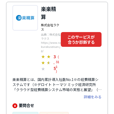
楽楽精
算
株式会社ラク
ス
出典：株式会社
このサービスが
ラクス
合うか診断する
https://www.ra
kurakuseisan.j
p/
3
★
★
（
.
31
★
★
1
5
★
）
楽楽精算とは、国内累計導入社数No.1※の経費精算シ
ステムです（※デロイト トーマツ ミック経済研究所
「クラウド型経費精算システム市場の実態と展望」（ミ
ックITリポート2026年6月号：https://mic-
詳細をみる
r.co.jp/micit/2026/）における「累計導入社数」第1
位）。特に、自動化に特化しており、ICカード内のデー
要問合せ
タ読み込みによる交通費自動申請や申請時点での自動仕