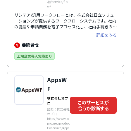
.jp/service/flo
w/
リシテア/汎用ワークフローとは、株式会社日立ソリュ
ーションズが提供するワークフローシステムです。社内
の諸届や申請業務を電子プロセス化し、社内手続きの効
率化・コンプライアンス強化を実現します。電子化によ
詳細をみる
る従業員セルフサービスの範囲を広げる効果も。住所変
更や通勤経路変更など、人事系の各種申請書のテンプレ
要問合せ
ートが用意されているほか、汎用性の高い帳票定義機能
で自社に合ったフォーマットを作成できます。また、人
上場企業導入実績あり
事系の届出帳票でよく使用する銀行口座・住所入力の補
助機能として、銀行マスター・郵便番号マスターが準備
されています。郵政公社提供のデータをそのまま取り込
AppsW
めるので、頻繁に発生する郵便番号変更にもすぐに対応
できます。
F
株式会社オプ
このサービスが
ロ
合うか診断する
出典：株式会社
オプロ
https://www.o
pro.net/produc
ts/service/Apps