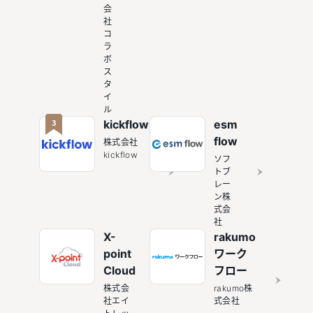
会
社
コ
ラ
ボ
ス
タ
イ
ル
3
kickflow
esm
flow
株式会社
kickflow
ソフ
トブ
レー
ン株
式会
社
X-
rakumo
point
ワーク
Cloud
フロー
株式会
rakumo株
社エイ
式会社