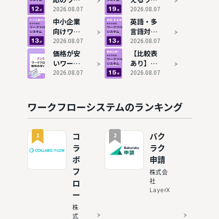
クフロー
2026.08.07
クフロー
2026.08.07
システム
システム
中小企業
英語・多
おすすめ
おすすめ
向けワー
言語対応
11選！タ
19選！コ
クフロー
2026.08.07
のワーク
2026.08.07
ブレット
ストをか
システム
フローシ
価格が安
【比較表
でも承認
けずに稟
おすすめ
ステムお
いワーク
あり】ワ
を効率化
議を効率
13選を比
すすめ13
フローシ
2026.08.07
ークフロ
2026.08.07
化
較！無料
選！海外
ステムお
ーシステ
プランも
拠点・グ
すすめ13
ムおすす
紹介
ローバル
選を比
め15選を
ワークフローシステムのランキング
企業にも
較！費用
解説
対応
相場も解
説
1
2
コ
バク
ラ
ラク
ボ
申請
フ
株式会
社
ロ
LayerX
ー
株
式