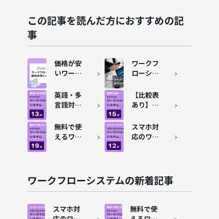
この記事を読んだ方におすすめの記
事
価格が安
ワークフ
いワーク
ローシス
フローシ
テムと
ステムお
は？メリ
英語・多
【比較表
すすめ13
ット・デ
言語対応
あり】ワ
選を比
メリッ
のワーク
ークフロ
較！費用
ト、導入
フローシ
ーシステ
無料で使
スマホ対
相場も解
事例を解
ステムお
ムおすす
えるワー
応のワー
説
説
すすめ13
め15選を
クフロー
クフロー
選！海外
解説
システム
システム
拠点・グ
おすすめ
おすすめ
ローバル
19選！コ
11選！タ
ワークフローシステムの新着記事
企業にも
ストをか
ブレット
対応
けずに稟
でも承認
議を効率
を効率化
スマホ対
無料で使
化
応のワー
えるワー