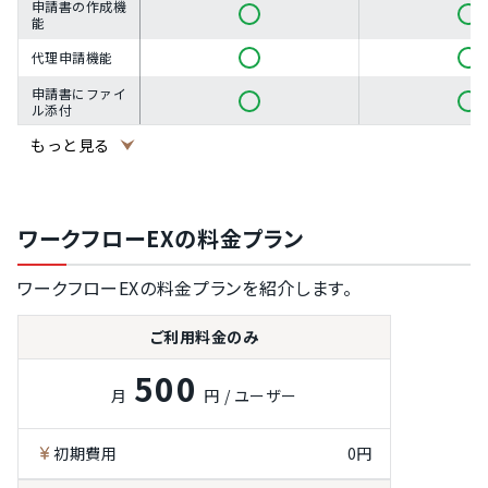
申請書の作成機
能
代理申請機能
申請書にファイ
ル添付
申請時の承認ル
もっと見る
ート編集機能
申請へのコメン
ト機能
ワークフローEXの料金プラン
申請内容の確認
と承認機能
ワークフローEXの料金プランを紹介します。
承認のリマイン
ド機能
ご利用料金のみ
申請の回覧機能
500
代理承認機能
月
円 / ユーザー
申請の編集権限
設定
初期費用
0円
申請の公開範囲
設定