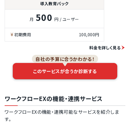
導入教育パック
申請者のマスタ
選択機能
500
月
円 / ユーザー
承認ルートの分
岐機能
初期費用
100,000円
申請情報のCSV
出力機能
料金を詳しく見る
各種マスタの
CSVインポート
機能
自社の予算に合うかわかる！
申請の検索機能
このサービスが合うか診断する
申請のメール通
知機能
申請のSlack通
知機能
ワークフローEXの機能・連携サービス
申請の
ChatWork通知
ワークフローEXの機能・連携可能なサービスを紹介しま
機能
す。
スマホアプリで
のプッシュ通知
機能