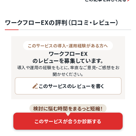
紙文書による決裁は非効率である一方で、長年の慣習を帰
るのは社員にとっても負担が大きいものですが、「ワークフ
ローEX」であれば、導入による混乱を最小限に抑えられる
ワークフローEXの評判（口コミ・レビュー）
でしょう。

「ワークフローEX」の最大の特徴は、Excelファイルをそのま
まワークフローとして使用できることです。Excelファイルへ
このサービスの導入・運用経験がある方へ
の電子捺印にも対応しているので、これまでのやり方を大
ワークフローEX
きく変えることなく効率化を図りたいという方に適していま
のレビューを募集しています。
す。

導入や運用の経験をもとに、率直なご意見・ご感想をお
聞かせください。
従来の方法を踏襲していながらも、ワークフローシステム
このサービスのレビューを書く
としての機能が充実しているのも魅力の1つ。複雑な決裁
ルートの…
検討に悩む時間をまるっと短縮！
このサービスが合うか診断する