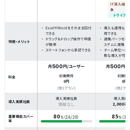
IT導入補助
象
トライアル
ExcelやWordをそのまま回付
導入も運用も簡
できる
用できる
ドラッグ&ドロップ操作で申請
連携パーツを利
特徴・メリット
が簡単
ステムと連携
スマートフォンから承認できる
チーム単位～全
軟な導入が可能
500
500
月
円
/ユーザー
月
円
/
初期費用
初期費
料金
0円
0円
(他1プラン)
(他2プラ
導入実績社数
導入実績
導入実績社数
2,000
情報なし
80
85
重要機能カバー
（16/20）
（17
%
%
率