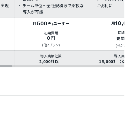
を実現
チーム単位～全社規模まで柔軟な
に便利に
導入が可能
10,0
500
月
月
円
/ユーザー
初期費
初期費用
0円
要問
(他2プラン)
(他2プラ
導入実績社数
導入実績
2,000社以上
15,000社（