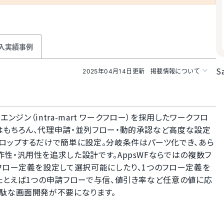
入実績事例
S
2025年04月14日更新
掲載情報について
ンジン（intra-mart ワークフロー）を採用したワークフロ
はもちろん、代理申請・並列フロー・動的承認など高度な設定
ドロップするだけで簡単に設定。分岐条件はパーツ化でき、あら
性・汎用性を追求した設計です。AppsWFならではの複数フ
フロー定義を設定して選択可能にしたり、1つのフロー定義を
。たとえば1つの申請フローで与信、値引き率など任意の値に応
無駄な画面開発が不要になります。