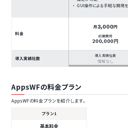
GUI操作による手軽な開発
3,000
月
円
料金
初期費用
200,000円
導入実績社数
導入実績社数
情報なし
AppsWFの料金プラン
AppsWFの料金プランを紹介します。
プラン1
基本料金