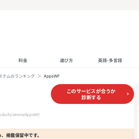
料金
選び方
英語･多言語
ステムのランキング
AppsWF
このサービスが合うか
診断する
cts/service/AppsWF/
め、掲載保留中です。