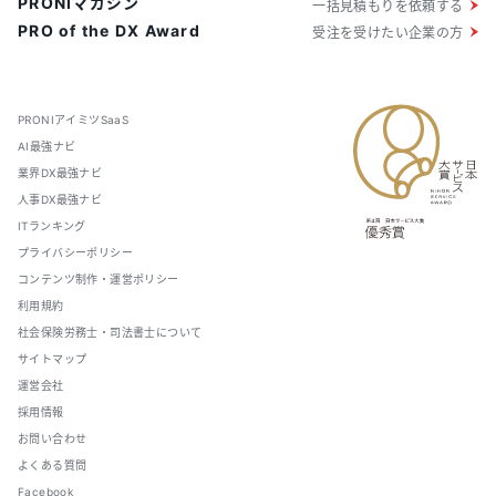
PRONIマガジン
一括見積もりを依頼する
PRO of the DX Award
受注を受けたい企業の方
PRONIアイミツSaaS
AI最強ナビ
業界DX最強ナビ
人事DX最強ナビ
ITランキング
プライバシーポリシー
コンテンツ制作・運営ポリシー
利用規約
社会保険労務士・司法書士について
サイトマップ
運営会社
採用情報
お問い合わせ
よくある質問
Facebook