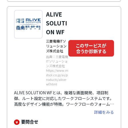
すすめです。
ALIVE
SOLUTI
ON WF
三菱電機ITソ
このサービスが
リューション
合うか診断する
ズ株式会社
出典：三菱電機
ITソリューショ
ンズ株式会社
https://www.m
dsol.co.jp/as/p
roducts/alive-
wf.html
ALIVE SOLUTION WFとは、複雑な画面開発、項目制
御、ルート設定に対応したワークフローシステムです。
高度なデザイン機能が特徴。ワークフローのフォームデ
ザイン機能はもちろん、メニューや検索フォームデザイ
詳細をみる
ン機能など、会社独自に構築できる機能を搭載していま
す。これらを活用し、ワークフロー業務だけでなく、サ
要問合せ
ブシステムとして社内で利用することも可能です。他シ