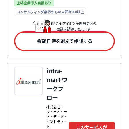
動出力、銀行振込用のFBデータの自動生成など、機能
上場企業導入実績あり
が充実しています。また、領収書を写真で撮影すること
で、自動的にデータ化・保存できるようになっていま
コンサルティング業界からの★評判4.0以上
す。機能の対象も、交通費だけでなく交際費や旅費、出
張費などカバーできる範囲が大きい点が特徴です。
PRONIアイミツが担当者との
面談を調整いたします
希望日時を選んで相談する
intra-
mart ワ
ークフ
ロー
株式会社エ
ヌ・ティ・テ
ィ・データ・
イントラマー
このサービスが
ト