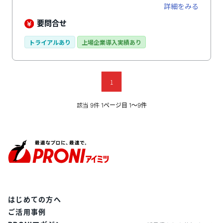
やす時間の大幅削減に貢献します。OCRによる領収書・
詳細をみる
レシートのシステムへの自動入力、駅名入力および交通
系ICカードリーダーの読み取りによる交通費自動計算、
要問合せ
各種カードの利用履歴、取引先への支払い情報の自動取
得機能などを搭載。また、モバイルOS（Android、
トライアルあり
上場企業導入実績あり
iOS）やモバイルブラウザへの対応、通信の暗号化やシ
ングルサインオンなどのセキュリティ対応、代理入力や
チャット・メールサポート、英語対応など、充実した機
能が盛り込まれています。また、無料プランに加えて小
1
規模事業者・中小企業・中堅・大企業向けと、企業規模
による様々なプランから選択できます。
該当
件
9
1ページ目 1〜9件
はじめての方へ
ご活用事例