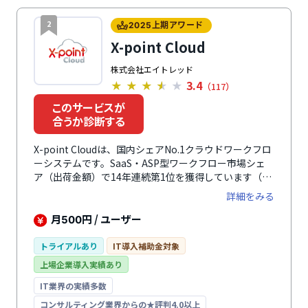
2
2025上期アワード
X-point Cloud
株式会社エイトレッド
3.4
★
★
★
★
★
（117）
このサービスが
合うか診断する
X-point Cloudは、国内シェアNo.1クラウドワークフロ
ーシステムです。SaaS・ASP型ワークフロー市場シェ
ア（出荷金額）で14年連続第1位を獲得しています（デ
ロイト トーマツ ミック経済研究所「コラボレーショ
詳細をみる
ン・モバイル管理ソフトの市場展望 2025年度版」2011
年度～2025年度（実績））。既存の申請書をそのまま
月
円 / ユーザー
500
電子化できるため、利用者の違和感や学習コストが少な
く導入・運用できます。また、1,000種類以上の申請書
トライアルあり
IT導入補助金対象
テンプレートをもとにノーコードで入力フォームや承認
上場企業導入実績あり
ルートを簡単に作成できるため、システム管理者にとっ
ても設定から運用まで負担が少なく優しい設計です。さ
IT業界の実績多数
らに、外部システムとの連携にも対応しており、各種グ
コンサルティング業界からの★評判4.0以上