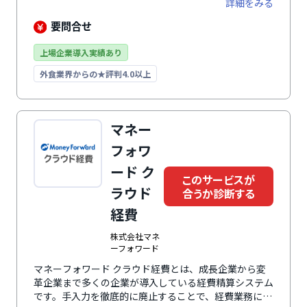
詳細をみる
雑な稟議・決済の承認ルートも簡単に実現できます。入
力フォームに柔軟性がある一方で権限制御は堅牢性が高
要問合せ
く、フォームの項目ごとに公開・編集の制御が可能で
す。承認や操作の履歴も記録し画面から確認ができるの
上場企業導入実績あり
で、内部統制や監査対策にも有効です。会計システムや
外食業界からの★評判4.0以上
人事システムとの連携はもちろん、APIを使った高度な
連携やアドオン開発を活用すれば、基幹業務全体を効率
化することもできます。
マネー
フォワ
ード ク
このサービスが
ラウド
合うか診断する
経費
株式会社マネ
ーフォワード
マネーフォワード クラウド経費とは、成長企業から変
革企業まで多くの企業が導入している経費精算システム
です。手入力を徹底的に廃止することで、経費業務に費