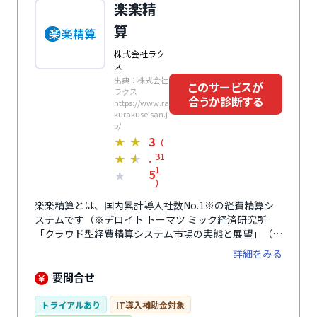
広告業・クリエイティブ業・イベント業・士業・コンサ
楽楽精
ルティング業に特化しています。プロジェクト原価管理
算
や継続契約管理も可能です。
株式会社ラク
ス
出典：株式会社
このサービスが
ラクス
合うか診断する
https://www.ra
kurakuseisan.j
p/
3
★
★
（
.
31
★
★
1
5
★
）
楽楽精算とは、国内累計導入社数No.1※の経費精算シ
ステムです（※デロイト トーマツ ミック経済研究所
「クラウド型経費精算システム市場の実態と展望」（ミ
ックITリポート2026年6月号：https://mic-
詳細をみる
r.co.jp/micit/2026/）における「累計導入社数」第1
位）。特に、自動化に特化しており、ICカード内のデー
要問合せ
タ読み込みによる交通費自動申請や申請時点での自動仕
訳機能、既存の会計ソフトに応じたフォーマットでの自
トライアルあり
IT導入補助金対象