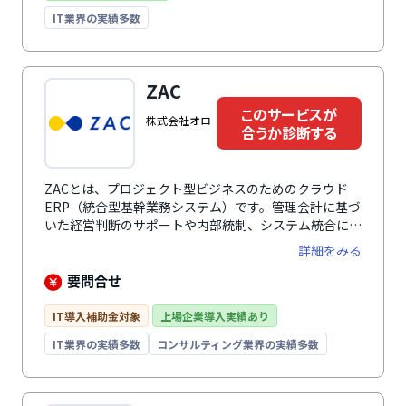
人事を実現します。
IT業界の実績多数
ZAC
このサービスが
株式会社オロ
合うか診断する
ZACとは、プロジェクト型ビジネスのためのクラウド
ERP（統合型基幹業務システム）です。管理会計に基づ
いた経営判断のサポートや内部統制、システム統合によ
る業務効率化など幅広い課題を解決に役立ちます。プロ
詳細をみる
ジェクト管理では、プロジェクトの収支管理や未来の売
上・利益予測、予実対比にいたるまでプロジェクトごと
要問合せ
の収支の一元管理が可能。豊富な機能モジュールは、事
業規模や業種、予算に合わせたカスタマイズができ、機
IT導入補助金対象
上場企業導入実績あり
能モジュールの利用者数は後から追加可能なため、業務
IT業界の実績多数
コンサルティング業界の実績多数
拡大で人員が増えた場合でもフレキシブルに対応。専任
コンサルタントによる導入支援があり、業務や運用に合
わせたスムーズな稼働が可能です。システム業・IT業・