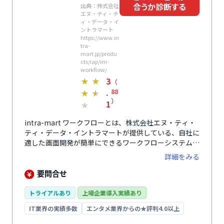
合うか診断する
出典：株式会社
エヌ・ティ・テ
ィ・データ・イ
ントラマート
https://www.in
tra-
mart.jp/produ
cts/iap/im-
workflow/
3
★
★
（
.
88
★
★
）
1
★
intra-mart ワークフローとは、株式会社エヌ・ティ・
ティ・データ・イントラマートが提供している、自社に
適した画面開発が簡単にできるワークフローシステムで
す。申請用のWeb画面フォームを専用のツールを使うこ
詳細をみる
とで簡単に作成することが可能です。データの集計や分
析などの表示画面もドラッグ＆ドロップだけで作成でき
要問合せ
るので、時間をかけずに自社に合ったシステム設計をす
ることができます。多言語機能により英語・中国語が自
トライアルあり
上場企業導入実績あり
動翻訳されるので、海外の拠点でも活用可能。タイムゾ
IT業界の実績多数
エンタメ業界からの★評判4.0以上
ーンにも対応しており、利用ユーザーに合わせた日時設
定もできるので、グローバル展開をしている企業にもお