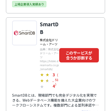
ステムとデータ連携することで、さらなる業務効率化も
上場企業導入実績あり
実現できます。もちろんワークフローの基本機能も充
実。代理申請・再申請、過去文書流用、承認ルートの条
件分岐、承認中同報回覧など、かゆいところに手が届く
SmartD
機能も。業務に精通したSEによる導入サポートがある
のも安心です。
B
株式会社ドリ
ーム・アーツ
出典：株式会社
このサービスが
ドリーム・アー
合うか診断する
ツ
https://hibiki.d
reamarts.co.jp
/smartdb/
3
★
★
（
.
51
★
★
）
4
★
SmartDBとは、現場部門でも完全デジタル化を実現で
きる、Webデータベース機能を備えた大企業向けのワ
ークフローシステムです。複数部門による並列承認や条
件分岐して別のワークフローへ連携する等、大企業の複