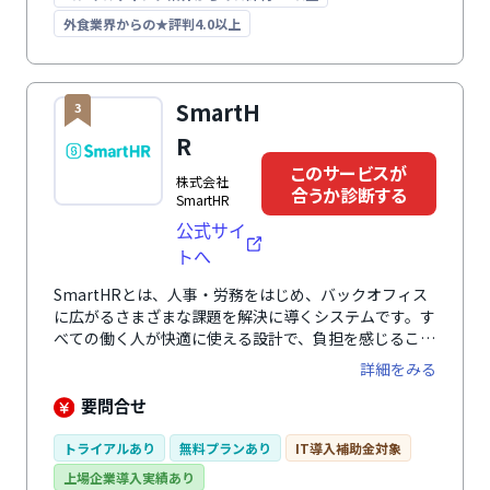
ループウェアやチャットツールとの連携が可能。それぞ
外食業界からの★評判4.0以上
れのツール上から書類を開き、承認を進めることができ
ます。API連携を活用すれば、書類情報送信の自動化
や、外部からのワークフロー操作も実現。チャットボッ
トやサポートサイト、Web個別相談などサポート体制
SmartH
3
が充実しているため、安心して運用できます。
R
このサービスが
株式会社
合うか診断する
SmartHR
公式サイ
トへ
SmartHRとは、人事・労務をはじめ、バックオフィス
に広がるさまざまな課題を解決に導くシステムです。す
べての働く人が快適に使える設計で、負担を感じること
なく、入退社手続きや年末調整、勤怠管理、人事評価業
詳細をみる
務など、人事・労務に関わる幅広い業務を効率化しま
す。 さらに、業務の中で自然に蓄まる正確な従業員デ
要問合せ
ータによって従業員の人員配置や育成、人事評価の精度
を向上。 毎日の負担を減らしながら従業員の力を引き
トライアルあり
無料プランあり
IT導入補助金対象
出し、組織の生産性向上と持続的な成果を創出する戦略
上場企業導入実績あり