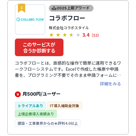
1
2025上期アワード
コラボフロー
株式会社コラボスタイル
3.4
★
★
★
★
★
（53）
このサービスが
合うか診断する
コラボフローとは、直感的な操作で簡単に運用できるワ
ークフローシステムです。Excelで作成した帳票や申請
書を、プログラミング不要でそのまま申請フォームに変
換できます。承認経路は「人」と「連携パーツ」をパズ
詳細をみる
ル感覚で配置・設定可能。また、フォームレイアウトは
運用開始後でも追加・修正できます。kintoneやサイボ
月
円/ユーザー
500
ウズ Office、Garoon、Office365、Microsoft SQL
Serverなどの外部システムとの連携すれば、データを
トライアルあり
IT導入補助金対象
一元管理でき、業務効率化につながります。
上場企業導入実績あり
建設・工事業界からの★評判4.0以上