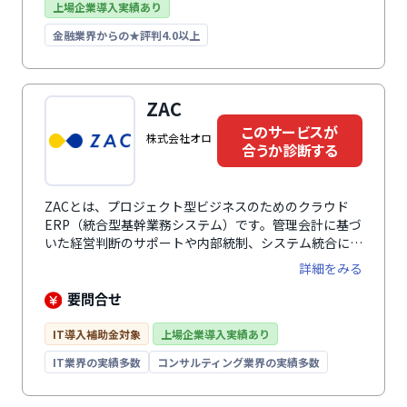
上場企業導入実績あり
金融業界からの★評判4.0以上
ZAC
このサービスが
株式会社オロ
合うか診断する
ZACとは、プロジェクト型ビジネスのためのクラウド
ERP（統合型基幹業務システム）です。管理会計に基づ
いた経営判断のサポートや内部統制、システム統合によ
る業務効率化など幅広い課題を解決に役立ちます。プロ
詳細をみる
ジェクト管理では、プロジェクトの収支管理や未来の売
上・利益予測、予実対比にいたるまでプロジェクトごと
要問合せ
の収支の一元管理が可能。豊富な機能モジュールは、事
業規模や業種、予算に合わせたカスタマイズができ、機
IT導入補助金対象
上場企業導入実績あり
能モジュールの利用者数は後から追加可能なため、業務
IT業界の実績多数
コンサルティング業界の実績多数
拡大で人員が増えた場合でもフレキシブルに対応。専任
コンサルタントによる導入支援があり、業務や運用に合
わせたスムーズな稼働が可能です。システム業・IT業・