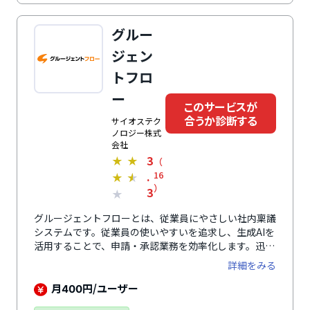
プウェアや基幹システムなどさまざまな業務システムや
主要パッケージ製品・クラウドサービスと連携し、さら
グルー
なる業務効率化を実現します。
ジェン
トフロ
ー
このサービスが
合うか診断する
サイオステク
ノロジー株式
会社
3
★
★
（
.
16
★
★
）
3
★
グルージェントフローとは、従業員にやさしい社内稟議
システムです。従業員の使いやすいを追求し、生成AIを
活用することで、申請・承認業務を効率化します。迅速
な問い合わせ対応も特徴で、導入時は専属担当がインス
詳細をみる
トール・初期設定をサポートします。さらに、導入後は
管理者向けステップアップセミナーの開催など、継続的
月
円/ユーザー
400
に伴走・サポートします。