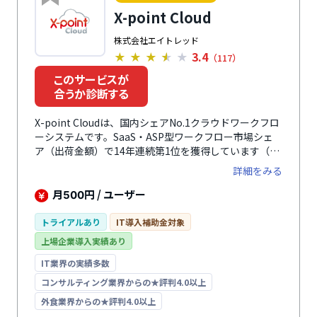
経理業務までの一連の業務を効率化できます。
X-point Cloud
株式会社エイトレッド
3.4
★
★
★
★
★
（117）
このサービスが
合うか診断する
X-point Cloudは、国内シェアNo.1クラウドワークフロ
ーシステムです。SaaS・ASP型ワークフロー市場シェ
ア（出荷金額）で14年連続第1位を獲得しています（デ
ロイト トーマツ ミック経済研究所「コラボレーショ
詳細をみる
ン・モバイル管理ソフトの市場展望 2025年度版」2011
年度～2025年度（実績））。既存の申請書をそのまま
月
円 / ユーザー
500
電子化できるため、利用者の違和感や学習コストが少な
く導入・運用できます。また、1,000種類以上の申請書
トライアルあり
IT導入補助金対象
テンプレートをもとにノーコードで入力フォームや承認
上場企業導入実績あり
ルートを簡単に作成できるため、システム管理者にとっ
ても設定から運用まで負担が少なく優しい設計です。さ
IT業界の実績多数
らに、外部システムとの連携にも対応しており、各種グ
コンサルティング業界からの★評判4.0以上
ループウェアやチャットツールとの連携が可能。それぞ
外食業界からの★評判4.0以上
れのツール上から書類を開き、承認を進めることができ