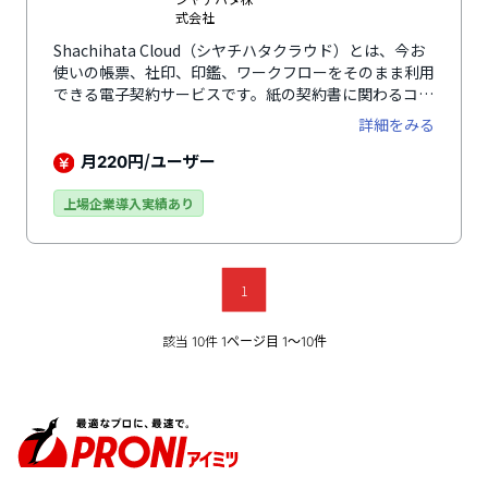
式会社
Shachihata Cloud（シヤチハタクラウド）とは、今お
使いの帳票、社印、印鑑、ワークフローをそのまま利用
できる電子契約サービスです。紙の契約書に関わるコス
トを削減できるのはもちろん、導入システムに合わせた
詳細をみる
帳票を作る必要がないのが大きなメリットです。ワード
やエクセルで作成したファイルをアップロードするだけ
月
円/ユーザー
220
で、書類に電子印鑑を押印し、PDFで保存できます。現
在お使いの社印の印影登録もできるため、慣れ親しんだ
上場企業導入実績あり
紙での押印と同じように利用できるのが特徴のひとつで
す。リモートワークで利用したいツールNo.1（※）、
導入しやすい電子印鑑サービスNo.1（※）、顧客満足
度の高い電子印鑑サービスNo.1（※）に選ばれていま
1
す。（※ゼネラルリサーチ調べ（2021年3月））
該当
件
10
1ページ目 1〜10件