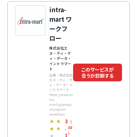
広告業・クリエイティブ業・イベント業・士業・コンサ
intra-
ルティング業に特化しています。プロジェクト原価管理
mart ワ
や継続契約管理も可能です。
ークフ
ロー
株式会社エ
ヌ・ティ・テ
ィ・データ・
イントラマー
このサービスが
ト
合うか診断する
出典：株式会社
エヌ・ティ・テ
ィ・データ・イ
ントラマート
https://www.in
tra-
mart.jp/produ
cts/iap/im-
workflow/
3
★
★
（
.
88
★
★
）
1
★