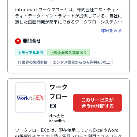
intra-mart ワークフローとは、株式会社エヌ・ティ・
ティ・データ・イントラマートが提供している、自社に
適した画面開発が簡単にできるワークフローシステムで
す。申請用のWeb画面フォームを専用のツールを使うこ
詳細をみる
とで簡単に作成することが可能です。データの集計や分
析などの表示画面もドラッグ＆ドロップだけで作成でき
要問合せ
るので、時間をかけずに自社に合ったシステム設計をす
ることができます。多言語機能により英語・中国語が自
トライアルあり
上場企業導入実績あり
動翻訳されるので、海外の拠点でも活用可能。タイムゾ
IT業界の実績多数
エンタメ業界からの★評判4.0以上
ーンにも対応しており、利用ユーザーに合わせた日時設
定もできるので、グローバル展開をしている企業にもお
すすめです。
ワーク
フロー
このサービスが
EX
合うか診断する
株式会社
Knowlbo
ワークフローEXとは、現在使用しているExcelやWord
の帳票をそのまま申請・承認フローで利用できるワーク