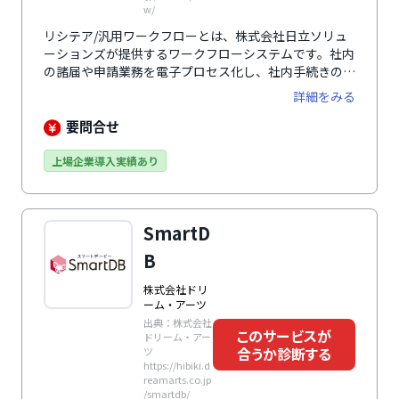
w/
リシテア/汎用ワークフローとは、株式会社日立ソリュ
ーションズが提供するワークフローシステムです。社内
の諸届や申請業務を電子プロセス化し、社内手続きの効
率化・コンプライアンス強化を実現します。電子化によ
詳細をみる
る従業員セルフサービスの範囲を広げる効果も。住所変
更や通勤経路変更など、人事系の各種申請書のテンプレ
要問合せ
ートが用意されているほか、汎用性の高い帳票定義機能
で自社に合ったフォーマットを作成できます。また、人
上場企業導入実績あり
事系の届出帳票でよく使用する銀行口座・住所入力の補
助機能として、銀行マスター・郵便番号マスターが準備
されています。郵政公社提供のデータをそのまま取り込
SmartD
めるので、頻繁に発生する郵便番号変更にもすぐに対応
できます。
B
株式会社ドリ
ーム・アーツ
出典：株式会社
このサービスが
ドリーム・アー
合うか診断する
ツ
https://hibiki.d
reamarts.co.jp
/smartdb/