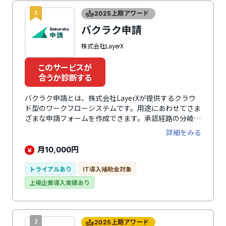
1
2025上期アワード
バクラク申請
株式会社LayerX
このサービスが
合うか診断する
バクラク申請とは、株式会社LayerXが提供するクラウ
ド型のワークフローシステムです。用途にあわせてさま
ざまな申請フォームを作成できます。承認経路の分岐設
定に対応し、たとえば申請金額に応じて経路を自動切り
詳細をみる
替えるなども可能です。申請が行われると承認者へ
Slackで通知が届くのも特徴のひとつ。承認・却下もア
月
円
10,000
プリ上で可能で、承認完了までの時間を短縮できます。
モバイルブラウザにも対応し、自宅や外出先など場所を
トライアルあり
IT導入補助金対象
選ばず申請・承認が可能です。同シリーズの「バクラク
上場企業導入実績あり
請求書」との連携すれば、支払申請で入力した内容を経
理部門へデータ連携できます。請求書に紐づく各種申
請・稟議データや承認ステータスをリアルタイムで確認
でき、工数のかかる突合作業が不要に。稟議・申請から
2
2025上期アワード