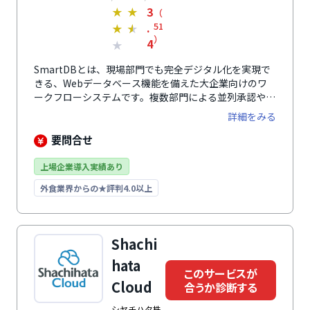
3
★
★
（
.
51
★
★
）
4
★
SmartDBとは、現場部門でも完全デジタル化を実現で
きる、Webデータベース機能を備えた大企業向けのワ
ークフローシステムです。複数部門による並列承認や条
件分岐して別のワークフローへ連携する等、大企業の複
詳細をみる
雑な稟議・決済の承認ルートも簡単に実現できます。入
力フォームに柔軟性がある一方で権限制御は堅牢性が高
要問合せ
く、フォームの項目ごとに公開・編集の制御が可能で
す。承認や操作の履歴も記録し画面から確認ができるの
上場企業導入実績あり
で、内部統制や監査対策にも有効です。会計システムや
外食業界からの★評判4.0以上
人事システムとの連携はもちろん、APIを使った高度な
連携やアドオン開発を活用すれば、基幹業務全体を効率
化することもできます。
Shachi
hata
このサービスが
Cloud
合うか診断する
シヤチハタ株