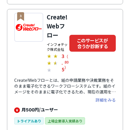
ます。API連携を活用すれば、書類情報送信の自動化
や、外部からのワークフロー操作も実現。チャットボッ
トやサポートサイト、Web個別相談などサポート体制
Create!
3
が充実しているため、安心して運用できます。
Webフ
ロー
このサービスが
インフォテッ
合うか診断する
ク株式会社
3
★
★
（
.
80
★
★
）
5
★
Create!Webフローとは、紙の申請業務や決裁業務をそ
のまま電子化できるワークフローシステムです。紙のイ
メージをそのままに電子化できるため、現在の運用を変
えずにペーパーレス化が可能です。案件の進捗状況をリ
詳細をみる
アルタイムで確認でき、紙の申請運用にありがちな業務
の停滞を防げます。申請・承認フォームはもちろん、シ
月
円/ユーザー
500
ステム設定やメンテナンスなどの操作も簡単で、パソコ
ンが苦手な社員がいても安心です。承認・決裁の証跡を
トライアルあり
上場企業導入実績あり
残せるため、内部統制の強化にもつながります。グルー