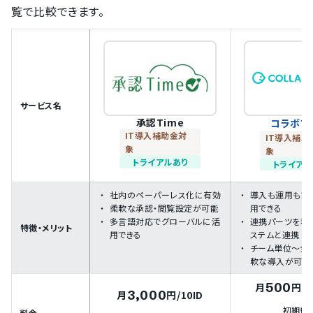
覧で比較できます。
サービス名
承認Time
コラボフ
IT導入補助金対
IT導入補助
象
象
トライアルあり
トライアル
社内のペーパーレス化に有効
導入も運用も簡
柔軟な承認・閲覧設定が可能
用できる
多言語対応でグローバルに活
連携パーツを利
特徴・メリット
用できる
ステムと連携
チーム単位～全
軟な導入が可能
500
月
円
/
3,000
月
円
/10ID
初期費
料金