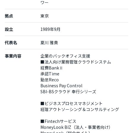
ワー
拠点
東京
設立
1989年9月
代表名
夏川 雅貴
事業内容
企業のバックオフィス支援
■法人向け業務管理クラウドシステム
経費BankⅡ
承認Time
勤怠Reco
Business Pay Control
SBI-BSクラウド 奉行シリーズ
■ビジネスプロセスマネジメント
経理アウトソーシング＆コンサルティング
■Fintechサービス
MoneyLook BIZ（法人・事業者向け）
MoneyLook（総合サイト）