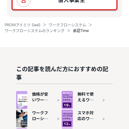
PRONIアイミツ SaaS
ワークフローシステム
ワークフローシステムのランキング
承認Time
この記事を読んだ方におすすめの記
事
価格が安
無料で使
いワーク
えるワー
フローシ
クフロー
ステムお
システム
ワークフ
スマホ対
すすめ13
おすすめ
ローシス
応のワー
選を比
19選！コ
テムと
クフロー
較！費用
ストをか