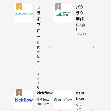
1
2
コ
バク
ラ
ラク
ボ
申請
フ
株式会
社
ロ
LayerX
ー
株
式
会
社
コ
ラ
ボ
ス
タ
イ
ル
3
kickflow
esm
flow
株式会社
kickflow
ソフ
トブ