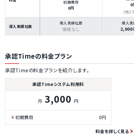
初期費用
0円
0円
(他2プラ
導入実績社数
導入実績
導入実績社数
2,000
情報なし
承認Timeの料金プラン
承認Timeの料金プランを紹介します。
承認Timeシステム利用料
3,000
月
円
初期費用
0円
料金を詳しく見る