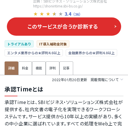
出典：SBIビジネス・ソリューションズ株式会社
https://shonintime.sbi-bs.co.jp/
3.4
★
★
★
★
★
（36）
このサービスが合うか
診断する
トライアルあり
IT導入補助金対象
エンタメ業界からの★評判4.0以上
金融業界からの★評判4.0以上
料金
機能
評判
記事
詳細
2022年01月20日更新
掲載情報について
承認Timeとは
承認Timeとは、SBIビジネス・ソリューションズ株式会社が
提供する、社内文書の電子化を実現できるワークフローシ
ステムです。サービス提供から10年以上の実績があり、多く
の中小企業に選ばれています。すべての処理をWeb上で完