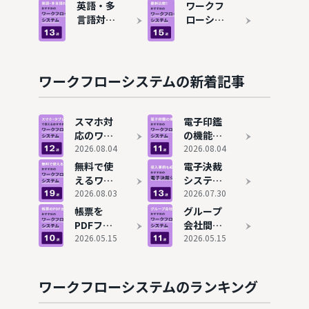
は？メリ
システム
英語・多
ワークフ
相場も解
けずに稟
ット・デ
おすすめ
言語対応
ローシス
説
議を効率
メリッ
11選！タ
のワーク
テムを比
化
ト、導入
ブレット
フローシ
較・おす
事例を解
でも承認
ステムお
すめ15選
説
を効率化
すすめ13
ワークフローシステムの新着記事
選！海外
拠点・グ
ローバル
スマホ対
電子印鑑
企業にも
応のワー
の機能が
対応
クフロー
2026.08.04
あるワー
2026.08.04
システム
クフロー
無料で使
電子決裁
おすすめ
システム
えるワー
システム
11選！タ
おすすめ
クフロー
2026.08.03
を比較！
2026.07.30
ブレット
11選
システム
おすすめ
帳票を
グループ
でも承認
おすすめ
14選、選
PDFファ
会社間で
を効率化
19選！コ
び方やメ
イルに出
2026.05.15
利用でき
2026.05.15
ストをか
リットも
力できる
るワーク
けずに稟
解説
ワークフ
フローシ
議を効率
ローシス
ステムお
ワークフローシステムのランキング
化
テムおす
すすめ11
すめ10選
選