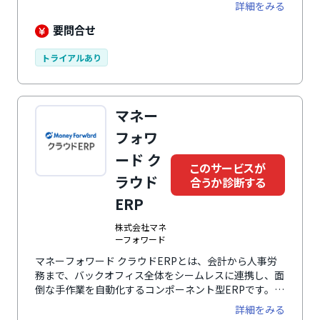
イムリーに可視化できます。案件の受注見込みから経理
詳細をみる
の支払処理まで、スムーズに一元管理します。これによ
り、煩雑な業務フローが効率化され、業務負担を減らし
要問合せ
つつ成果を最大化できます。業務プロセスをシンプルに
つなげることで、部門間の連携を強化。コミュニケーシ
トライアルあり
ョンを最小限にスピード感ある経営を実現します。さら
に、人件費を換算し、コスト削減に貢献します。
マネー
フォワ
ード ク
このサービスが
ラウド
合うか診断する
ERP
株式会社マネ
ーフォワード
マネーフォワード クラウドERPとは、会計から人事労
務まで、バックオフィス全体をシームレスに連携し、面
倒な手作業を自動化するコンポーネント型ERPです。
「財務会計」など1つのサービスから利用でき、事業規
詳細をみる
模や用途に合わせて自由にサービスを組み合わせること