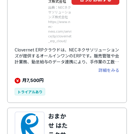
ズ株式会社
出典：NECネク
サソリューショ
ンズ株式会社
https://www.n
ec-
nexs.com/servi
ce/lp/clovernet
_erp_cloud/
Clovernet ERPクラウドは、NECネクサソリューション
ズが提供するオールインワンのERPです。販売管理や会
計業務、勤怠給与のデータ連携により、手作業の工数を
削減し、業務バックオフィス業務を効率化。クラウドベ
詳細をみる
ースで提供されるため、バージョンアップや法令対応も
自動で行われ、IT運用負荷を低減します。さらに初期費
月
円
7,500
用が無料で、月額7,500円から利用可能できるプランが
あり、2ヶ月の無料トライアルも可能です。
トライアルあり
おまか
せ はた