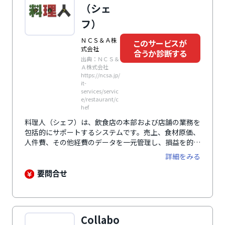
（シェ
フ）
ＮＣＳ＆Ａ株
このサービスが
式会社
合うか診断する
出典：ＮＣＳ＆
Ａ株式会社
https://ncsa.jp/
it-
services/servic
e/restaurant/c
hef
料理人（シェフ）は、飲食店の本部および店舗の業務を
包括的にサポートするシステムです。売上、食材原価、
人件費、その他経費のデータを一元管理し、損益を的確
に把握することで、迅速な経営判断をサポート。発注・
詳細をみる
仕入・棚卸や勤怠管理の情報をタイムリーに提供し、店
舗の自立性と素早い対応を促進します。また、人時生産
要問合せ
性や人時売上といった実績データを基に、売上予測も考
慮した最適なワークスケジュール作成を支援し、人件費
削減を実現。さらに、予算進捗管理や売上管理、経費管
理を通じて店舗運営のスピードアップを図り、経営戦略
Collabo
の向上に寄与します。