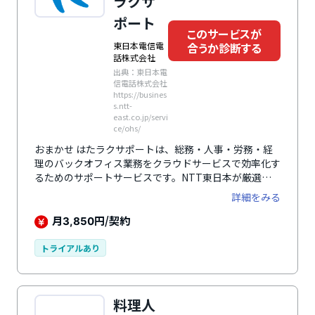
ラクサ
ポート
このサービスが
合うか診断する
東日本電信電
話株式会社
出典：東日本電
信電話株式会社
https://busines
s.ntt-
east.co.jp/servi
ce/ohs/
おまかせ はたラクサポートは、総務・人事・労務・経
理のバックオフィス業務をクラウドサービスで効率化す
るためのサポートサービスです。NTT東日本が厳選し
たSaaSを一括で導入し、その設定や運用、トラブル対
詳細をみる
応などを一元化したヘルプデスクが提供されます。これ
により、企業はバックオフィスのDX化を段階的に進め
月
円/契約
3,850
ることができ、従業員全員が利用しやすい環境が整いま
す。
トライアルあり
料理人