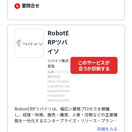
化し、全社の生産性を高めたい中堅企業におすすめで
要問合せ
す。
RobotE
RPツバ
イソ
ツバイソ株式
このサービスが
会社
合うか診断する
出典：ツバイソ
株式会社
https://tsubais
o.jp/about_tsu
baiso/enterpris
e-resource-
planning.html
RobotERPツバイソは、幅広い業務プロセスを網羅
し、経理・財務、販売・購買、人事・労務などの主要機
能を一元化するエンタープライズ・リソース・プランニ
ング（ERP）システムです。タレント・オリエンテッド
詳細をみる