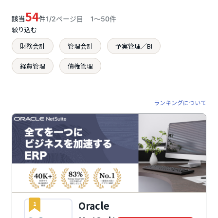
54
該当
件
1/2ページ目
1〜50件
絞り込む
財務会計
管理会計
予実管理／BI
経費管理
債権管理
ランキングについて
Oracle
1