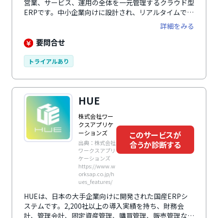
営業、サービス、運用の全体を一元管理するクラウド型
ERPです。中小企業向けに設計され、リアルタイムでデ
ータ統合、プロセスの効率化、迅速な意思決定ができま
詳細をみる
す。財務管理、在庫追跡、プロジェクト管理、販売やカ
スタマーサービスの支援など幅広い機能を備え、
要問合せ
Microsoft 365とのスムーズな統合により、チーム全体
での連携を促進し、データの共有や分析が容易になりま
トライアルあり
す。
HUE
株式会社ワー
クスアプリケ
ーションズ
このサービスが
合うか診断する
出典：株式会社
ワークスアプリ
ケーションズ
https://www.w
orksap.co.jp/h
ues_features/
HUEは、日本の大手企業向けに開発された国産ERPシ
ステムです。2,200社以上の導入実績を持ち、財務会
計、管理会計、固定資産管理、購買管理、販売管理な