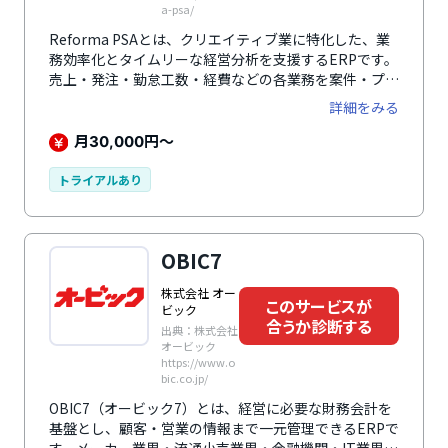
a-psa/
Reforma PSAとは、クリエイティブ業に特化した、業
務効率化とタイムリーな経営分析を支援するERPです。
売上・発注・勤怠工数・経費などの各業務を案件・プロ
ジェクトごとに一元管理することで、プロジェクトの損
詳細をみる
益管理を可能にします。進行中の案件であっても原価を
自動計算し、案件完了前もタイムリーに損益を把握でき
月
円～
30,000
るのが魅力。案件ごとに変動する外注費や労務費も売上
に紐づけて管理でき、利益の変動も明確になります。さ
トライアルあり
まざまなレポーティング機能も搭載し、未来の売上・利
益の見込みもスピーディに把握できます。業界特有の商
習慣にあった機能を、必要な分だけ導入可能。サポート
OBIC7
メニューも充実し、導入時や担当者交代などの際にも安
心です。
株式会社 オー
このサービスが
ビック
合うか診断する
出典：株式会社
オービック
https://www.o
bic.co.jp/
OBIC7（オービック7）とは、経営に必要な財務会計を
基盤とし、顧客・営業の情報まで一元管理できるERPで