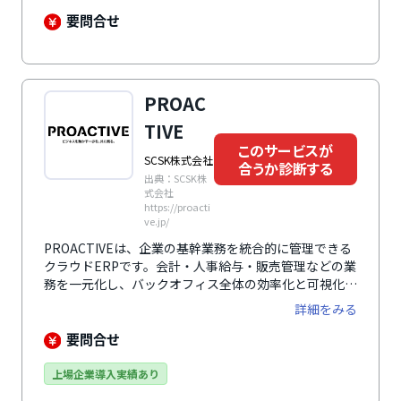
経営フレームワークに基づき、プロジェクト別業績管理
や予実分析、利益計画の実現を支援します。さらに、経
要問合せ
費精算や給与計算、資産管理を自動化し、決算報告書や
財務諸表の迅速な作成が可能。利用環境はブラウザベー
スで、PCやスマートフォンなどデバイスを問わずに操
作できます。セキュリティ面では高度な暗号化技術とIP
PROAC
制限を採用し、24時間365日の運用体制を備えていま
す。
TIVE
このサービスが
SCSK株式会社
合うか診断する
出典：SCSK株
式会社
https://proacti
ve.jp/
PROACTIVEは、企業の基幹業務を統合的に管理できる
クラウドERPです。会計・人事給与・販売管理などの業
務を一元化し、バックオフィス全体の効率化と可視化を
実現。業種や企業規模に応じた柔軟な導入が可能で、段
詳細をみる
階的なシステム拡張にも対応します。最新機能を継続的
に活用することで、経営判断の迅速化と業務の高度化を
要問合せ
支援します。
上場企業導入実績あり