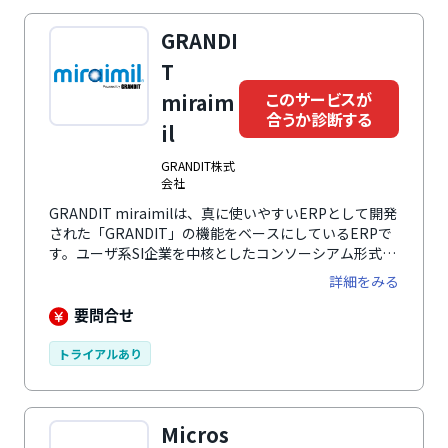
GRANDI
T
このサービスが
miraim
合うか診断する
il
GRANDIT株式
会社
GRANDIT miraimilは、真に使いやすいERPとして開発
された「GRANDIT」の機能をベースにしているERPで
す。ユーザ系SI企業を中核としたコンソーシアム形式
で、各社のノウハウを活かして日本企業の業務・商習慣
詳細をみる
に適合します。各業務システムは単一の共通マスタで連
携し、会計・人事・物流・販売などにおいて一元管理可
要問合せ
能です。基幹業務11種類（経理、債権、債務、販売、
調達在庫、継続契約、プロジェクト原価管理、経費、資
トライアルあり
産管理、⼈事、給与）を自由に組み合わせて利用でき、
統合管理を実現します。また、承認ワークフロー機能を
標準搭載しており、業務処理の効率化とペーパーレス
Micros
化、意思決定のスピードアップに貢献します。さらに、