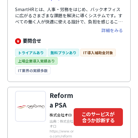
SmartHRとは、人事・労務をはじめ、バックオフィス
に広がるさまざまな課題を解決に導くシステムです。す
べての働く人が快適に使える設計で、負担を感じること
なく、入退社手続きや年末調整、勤怠管理、人事評価業
詳細をみる
務など、人事・労務に関わる幅広い業務を効率化しま
す。 さらに、業務の中で自然に蓄まる正確な従業員デ
要問合せ
ータによって従業員の人員配置や育成、人事評価の精度
を向上。 毎日の負担を減らしながら従業員の力を引き
トライアルあり
無料プランあり
IT導入補助金対象
出し、組織の生産性向上と持続的な成果を創出する戦略
上場企業導入実績あり
人事を実現します。
IT業界の実績多数
Reform
a PSA
このサービスが
株式会社オロ
合うか診断する
出典：株式会社
オロ
https://www.or
o.com/reform