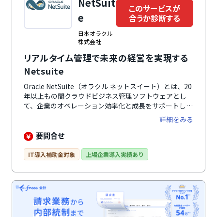
NetSuit
このサービスが
e
合うか診断する
日本オラクル
株式会社
リアルタイム管理で未来の経営を実現する
Netsuite
Oracle NetSuite（オラクル ネットスイート）とは、20
年以上もの間クラウドビジネス管理ソフトウェアとし
て、企業のオペレーション効率化と成長をサポートして
いる会計ソフトです。CRMからERP、eコマース、生産
詳細をみる
管理、そして財務管理に至るまでの機能をシームレスに
結びつけ、真のデジタルトランスフォーメーションを実
要問合せ
現します。特に、高度なカスタマイズ可能性とスケーラ
ビリティは、多様なビジネスニーズに適応する能力を持
IT導入補助金対象
上場企業導入実績あり
っています。企業が成長し、そのニーズが変わっても、
このプラットフォームはそれに対応し続ける能力を持
ち、柔軟にビジネス環境の変化に適応。その上、リアル
タイムのデータアクセスと分析ツールは、即座の意思決
定と戦略的洞察を可能にします。企業全体の透明性と連
携を強化することで、より迅速かつ効果的な決定を下す