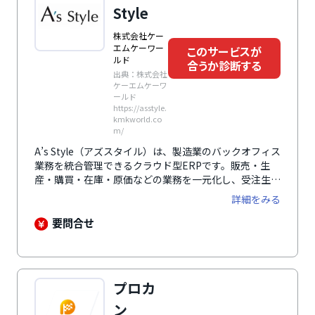
Style
株式会社ケー
エムケーワー
このサービスが
ルド
合うか診断する
出典：株式会社
ケーエムケーワ
ールド
https://asstyle.
kmkworld.co
m/
A’s Style（アズスタイル）は、製造業のバックオフィス
業務を統合管理できるクラウド型ERPです。販売・生
産・購買・在庫・原価などの業務を一元化し、受注生産
から大量生産、設計生産まで幅広い生産形態に対応しま
詳細をみる
す。独自の開発基盤によるセミオーダー方式を採用して
おり、個社ごとの要件にも柔軟に適応。業務のデジタル
要問合せ
化と情報連携を進め、現場と経営をつなぐ基盤として活
用できます。
プロカ
ン