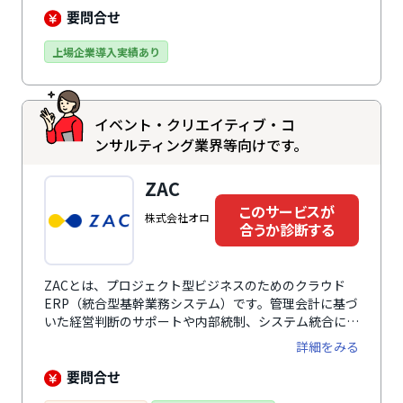
ができます。銀行口座とデータ連携して会計における仕
要問合せ
訳業務を自動化したり、SFA・CRMといった他のサービ
スと連携して部署間を超えて社内情報を連携することも
上場企業導入実績あり
可能です。
イベント・クリエイティブ・コ
ンサルティング業界等向けです。
ZAC
このサービスが
株式会社オロ
合うか診断する
ZACとは、プロジェクト型ビジネスのためのクラウド
ERP（統合型基幹業務システム）です。管理会計に基づ
いた経営判断のサポートや内部統制、システム統合によ
る業務効率化など幅広い課題を解決に役立ちます。プロ
詳細をみる
ジェクト管理では、プロジェクトの収支管理や未来の売
上・利益予測、予実対比にいたるまでプロジェクトごと
要問合せ
の収支の一元管理が可能。豊富な機能モジュールは、事