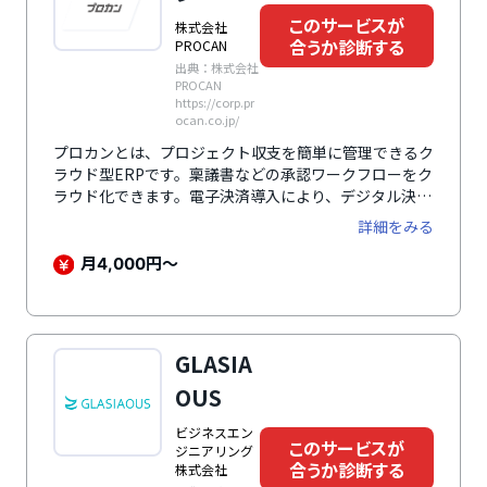
このサービスが
株式会社
合うか診断する
PROCAN
出典：株式会社
PROCAN
https://corp.pr
ocan.co.jp/
プロカンとは、プロジェクト収支を簡単に管理できるク
ラウド型ERPです。稟議書などの承認ワークフローをク
ラウド化できます。電子決済導入により、デジタル決済
管理が実現します。圧倒的な見やすさ・使いやすさを実
詳細をみる
現する直感的なUIが魅力のひとつです。ダッシュボード
上での月次収支の確認や、数ヶ月先の売上や利益の予測
月
円～
4,000
など「経営の見える化」に貢献します。データの一元管
理で転記や二重入力を防ぎ、複雑なプロジェクト収支管
理がスムーズになることで、経理財務の業務労力を削減
し業務の効率化を実現できます。
GLASIA
OUS
ビジネスエン
このサービスが
ジニアリング
合うか診断する
株式会社