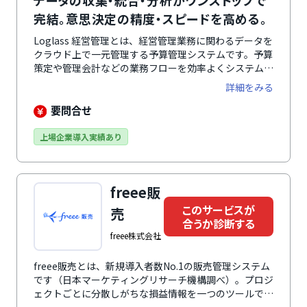
データの収集・統合・分析がワンストップで
完結。意思決定の精度・スピードを高める。
Loglass 経営管理とは、経営管理業務に関わるデータを
クラウド上で一元管理する予算管理システムです。予算
策定や管理会計などの業務フローを効率よくシステム
化。クライアントのビジネスを後押しします。会計ソフ
詳細をみる
トから直接インポートした実績データやExcelなどで管
理された予算データを結合しデータ反映。必要な情報を
要問合せ
一元管理し、アクセス性の向上とデータ管理にかかる
様々なコストの削減に貢献します。また、簡単操作で組
上場企業導入実績あり
織や科目階層の変更などが可能です。管理会計ルールの
変更、業務組織の再編成にも柔軟に対応できます。実績
インポート機能や配賦機能、ダッシュボード機能など、
freee販
統合実務のための機能が充実しているのも特徴です。
このサービスが
売
合うか診断する
freee株式会社
freee販売とは、新規導入者数No.1の販売管理システム
です（日本マーケティングリサーチ機構調べ）。プロジ
ェクトごとに分散しがちな損益情報を一つのツールでタ