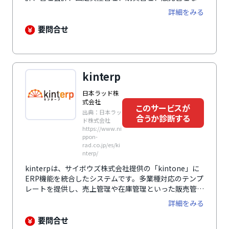
ど、多岐にわたる業務領域をカバーし、企業の多様なニ
詳細をみる
ーズに対応します。また、標準機能の充実により、個別
のアドオンやカスタマイズを必要とせず、業務の標準化
要問合せ
と効率化を実現。さらに、無償のバージョンアップによ
り最新の技術に対応でき、長期的な安定運用が可能で
す。他のソリューションやサービスとの柔軟な連携も可
能で、デジタルトランスフォーメーション（DX）の推
kinterp
進基盤としても活用できます。
日本ラッド株
式会社
このサービスが
出典：日本ラッ
合うか診断する
ド株式会社
https://www.ni
ppon-
rad.co.jp/es/ki
nterp/
kinterpは、サイボウズ株式会社提供の「kintone」に
ERP機能を統合したシステムです。多業種対応のテンプ
レートを提供し、売上管理や在庫管理といった販売管理
機能を標準搭載。企業は迅速に業務システムを構築可能
詳細をみる
です。また、インボイス制度対応の請求書発行機能を備
え、法的要件にも対応。kintoneの画面作成、プロセス
要問合せ