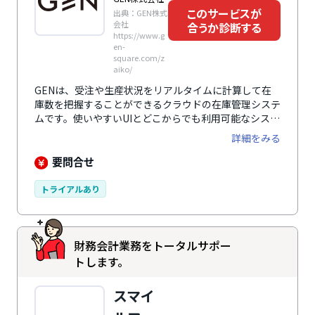
このサービスが
出典：GEN株式
会社
合うか診断する
https://www.g
en-
square.com/z
aiko/
GENは、受注や生産状況をリアルタイムに計算して在
庫数を把握することができるクラウドの在庫管理システ
ムです。使いやすいUIとどこからでも利用可能なシステ
ムで、テレワークでの利用を促進します。
詳細をみる
要問合せ
トライアルあり
財務会計業務をトータルサポー
トします。
スマイ