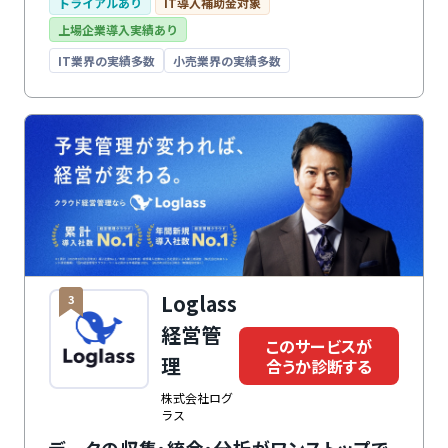
貢献します。さらに、freee株式会社が提供する各種バ
トライアルあり
IT導入補助金対象
ックオフィス業務のシステムと連携可能。バックオフィ
上場企業導入実績あり
ス全体の業務効率化に貢献します。
IT業界の実績多数
小売業界の実績多数
Loglass
3
経営管
このサービスが
理
合うか診断する
株式会社ログ
ラス