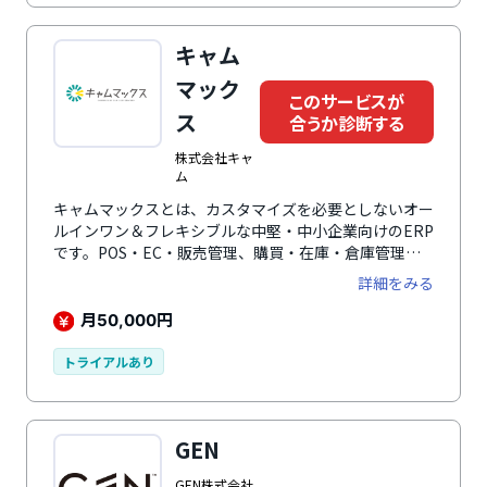
キャム
マック
このサービスが
ス
合うか診断する
株式会社キャ
ム
キャムマックスとは、カスタマイズを必要としないオー
ルインワン＆フレキシブルな中堅・中小企業向けのERP
です。POS・EC・販売管理、購買・在庫・倉庫管理、
財務会計や経費精算といった充実した標準機能により、
詳細をみる
小売（実店舗・EC）・卸といったオムニチャネルの受
注・出荷、在庫・倉庫、顧客・商品をカスタマイズする
月
円
50,000
ことなく一元管理できます。ECカート・モールや
POS・OMS・WMS・帳票・送り状などの各種外部サー
トライアルあり
ビスとのAPI連携が豊富なため、拡張性の高い運用を簡
単に行うことができます。このような充実した標準機
能・外部連携を備えながら価格は月額7万円（税抜）/ 5
GEN
ユーザ分からと、圧倒的なコストパフォーマンスが魅力
です。
GEN株式会社