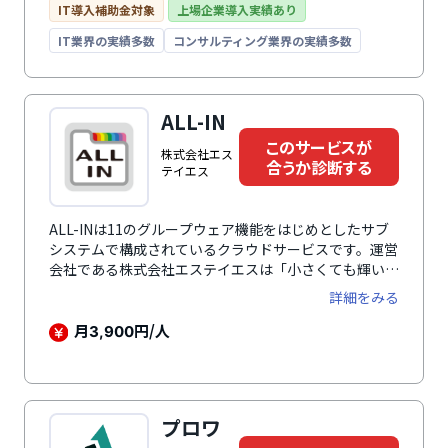
業規模や業種、予算に合わせたカスタマイズができ、機
IT導入補助金対象
上場企業導入実績あり
能モジュールの利用者数は後から追加可能なため、業務
IT業界の実績多数
コンサルティング業界の実績多数
拡大で人員が増えた場合でもフレキシブルに対応。専任
コンサルタントによる導入支援があり、業務や運用に合
わせたスムーズな稼働が可能です。システム業・IT業・
広告業・クリエイティブ業・イベント業・士業・コンサ
ALL-IN
ルティング業に特化しています。プロジェクト原価管理
このサービスが
や継続契約管理も可能です。
株式会社エス
合うか診断する
テイエス
ALL-INは11のグループウェア機能をはじめとしたサブ
システムで構成されているクラウドサービスです。運営
会社である株式会社エステイエスは「小さくても輝いて
いるカッコいい会社を増やしたい！」と考え、中小・小
詳細をみる
規模事業者に必要な機能をすべて搭載しています。導入
実績は270社以上と多くの企業で利用されています。グ
月
円/人
3,900
ループウェア・顧客管理（CRM）、営業支援（SFA）、
人事管理、労務、給与、会計、販売、仕入、在庫管理な
ど経営に必要な機能をこれひとつに集約。それぞれに入
力されたデータは全システムへリアルタイムに反映され
プロワ
ます。勤怠管理、タスク共有管理、イベント管理・アド