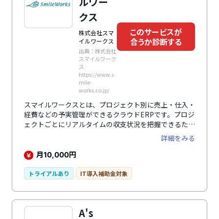
ルワー
クス
このサービスが
株式会社スマ
合うか診断する
イルワークス
出典：株式会社
スマイルワーク
ス
https://www.s
mile-
works.co.jp/
スマイルワークスとは、プロジェクト別に売上・仕入・
経費などの予実管理ができるクラウドERPです。プロジ
ェクトごとにリアルタイムの収支状況を把握できるた
め、経営がうまくいっているかを常に確認できます。そ
詳細をみる
のほかの機能としては、財務会計・給与計算・在庫管
理・販売管理・ワークフローなどがあり、事業のカネと
月
円
10,000
モノの流れを一元管理することが可能です。
トライアルあり
IT導入補助金対象
A's