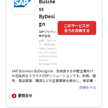
Busine
ss
ByDesi
gn
このサービスが
合うか診断する
SAPジャパン
株式会社
出典：SAPジャ
パン株式会社
https://www.s
ap.com/japan/
products/erp/b
usiness-
bydesign.html
SAP Business ByDesignは、急成長する中堅企業向け
の包括的なクラウドERPソリューションです。財務、販
売、製品管理、購買などの主要業務を統合し、事前構築
済みのビジネスプロセスにより効率化を実現します。リ
詳細をみる
アルタイムの分析機能が経営の意思決定をサポートし、
新しい機会に迅速に適応できる柔軟性を提供。世界160
要問合せ
か国以上の企業に導入され、広範なシナリオに対応する
拡張性も持ち、セキュアなデータ管理を可能にします。