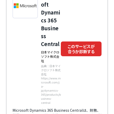
全社情報の迅速な情報開示が可能で、経営情報が可視化
oft
できるクラウドERPです。
Dynami
cs 365
Busine
ss
Central
このサービスが
合うか診断する
日本マイクロ
ソフト株式会
社
出典：日本マイ
クロソフト株式
会社
https://www.m
icrosoft.com/j
a-
jp/dynamics-
365/products/b
usiness-
central
Microsoft Dynamics 365 Business Centralは、財務、