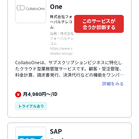
One
株式会社フォ
このサービスが
ーバルテレコ
合うか診断する
ム
出典：株式会社
フォーバルテレ
コム
https://www.c
ollabo-one.jp/
CollaboOneは、サブスクリプションビジネスに特化し
たクラウド型業務管理サービスです。顧客・受注管理、
料金計算、請求書発行、決済代行などの機能をワンパッ
ケージで提供し、業務の一元化と自動化を実現します。
詳細をみる
複雑な料金体系に対応できるほか、インボイス制度や電
子帳簿保存法にも対応しており、法令遵守を支援しま
月
円～/ID
4,980
す。国内大手データセンターで24時間体制の監視を行
い、ISO認証も取得しているため、安心して利用可能で
トライアルあり
す。
SAP