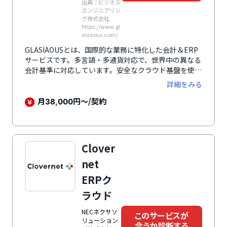
出典：ビジネス
エンジニアリン
グ株式会社
https://www.gl
asiaous.com/
GLASIAOUSとは、国際的な業務に特化した会計＆ERP
サービスです。多言語・多通貨対応で、世界中の異なる
会計基準に対応しています。安全なクラウド基盤を使用
し、透明性の高い経営管理を実現します。経営分析のた
詳細をみる
めの強力なダッシュボード機能も搭載しており、グロー
バルなビジネス環境での運用をサポートします。
月
円～/契約
38,000
Clover
net
ERPク
ラウド
NECネクサソ
このサービスが
リューション
合うか診断する