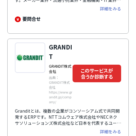
す。メーカー業界・流通小売業界・金融機関・IT業界な
ど、それぞれの業界の特性に合ったソリューションを提
詳細をみる
案することができます。過去には、グループ14社をも
つ大企業の経営管理基盤として導入された事例や、100
要問合せ
店舗以上のドラックストアチェーンの会計システムとし
て導入された事例があり、大規模なシステム改修にも対
応可能です。
GRANDI
T
GRANDIT株式
このサービスが
会社
合うか診断する
出典：
GRANDIT株式
会社
https://www.gr
andit.jp/comp
any/
Granditとは、複数の企業がコンソーシアム式で共同開
発するERPです。NTTコムウェア株式会社やNECネク
サソリューションズ株式会社など日本を代表するユーザ
ー系SI企業が携わっており、各社のノウハウをもとに中
詳細をみる
堅企業に最適なERPを提供しています。基幹業務を効率