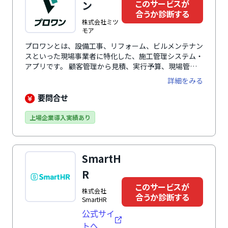
レス帳など豊富な機能を搭載しているのも特徴のひとつ
このサービスが
ン
です。グループウェアの情報は従業員で共有されるた
合うか診断する
め、管理の負担削減につながります。データはすべて信
株式会社ミツ
頼の高い高セキュリティなクラウド上に保存されるた
モア
め、安全して利用できます。
プロワンとは、設備工事、リフォーム、ビルメンテナン
スといった現場事業者に特化した、施工管理システム・
アプリです。 顧客管理から見積、実行予算、現場管
理、請求、会計ソフトに連携するための仕訳データ生成
詳細をみる
まで、現場と営業担当者の業務を一気通貫でカバーしま
す。業界特化ならではの業務フローと、エンタープライ
要問合せ
ズにも対応できるカスタマイズ性を両立している点が特
徴です。売上の最大化と事務工数の削減を同時に実現し
上場企業導入実績あり
ます。
SmartH
R
このサービスが
株式会社
合うか診断する
SmartHR
公式サイ
トへ