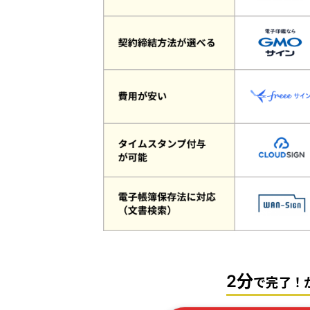
2分
で完了！