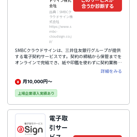
ドサイン株式
合うか診断する
会社
出典：SMBCク
ラウドサイン株
式会社
https://www.s
mbc-
cloudsign.co.j
p/
SMBCクラウドサインは、三井住友銀行グループが提供
する電子契約サービスです。契約の締結から保管までを
オンラインで完結でき、紙や印鑑を使わずに契約業務を
効率化します。契約データはクラウド上で安全に管理さ
詳細をみる
れ、改ざん防止機能や電子署名法への準拠により法的効
力も確保。SMBCグループ基準の厳格なセキュリティ体
月
円～
10,000
制で金融機関レベルの安全性を担保します。金融・製
造・不動産など幅広い業界で導入が進み、電子契約の信
上場企業導入実績あり
頼性と利便性を両立します。
電子取
引サー
ビス