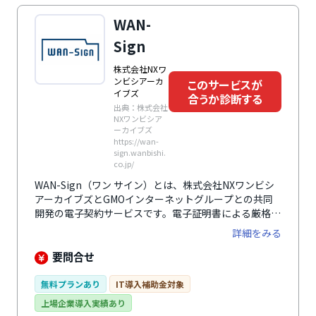
WAN-
Sign
株式会社NXワ
ンビシアーカ
このサービスが
イブズ
合うか診断する
出典：株式会社
NXワンビシア
ーカイブズ
https://wan-
sign.wanbishi.
co.jp/
WAN-Sign（ワン サイン）とは、株式会社NXワンビシ
アーカイブズとGMOインターネットグループとの共同
開発の電子契約サービスです。電子証明書による厳格な
実印版締結と簡易的なメール認証による認印版締結がで
詳細をみる
きます。それらのハイブリッド締結によって社内や社外
のあらゆる契約内容を組み合わせた締結も可能です。シ
要問合せ
ステムで締結した電子契約や電子印鑑だけでなく、書面
契約も登録できます。そのため既存契約の一元管理がで
無料プランあり
IT導入補助金対象
き、検索機能も備わっているので、必要な書類をすぐに
上場企業導入実績あり
用意できます。実印版や認印版で契約締結した保管文書