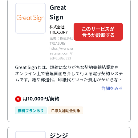
ます。アカウント同士を親子関係に設定できるのも特
Great
徴。親アカウントは子アカウント内の閲覧・操作にな
り、社内管理を強化できます。インターネット環境があ
Sign
ればパソコンだけでなくスマートフォンやタブレットか
らでも締結や却下の操作が可能です。
株式会社
このサービスが
TREASURY
合うか診断する
出典：株式会社
TREASURY
https://www.gr
eatsign.com/?
ad=Lu8a3333
Great Signとは、煩雑になりがちな契約書締結業務を
オンライン上で管理画面を介して行える電子契約システ
ムです。紙や郵送代、印紙代といった費用がかからない
ので契約業務のコストを削減できます。データベース上
詳細をみる
での文書保管を行えるため、保管場所の代金も削減で
き、電子署名およびタイムスタンプの利用により長期保
月
円/契約
10,000
管が可能です。また優れた検索性で過去の文書を検索し
たり、閲覧したりすることも可能です。電子署名法や電
無料プランあり
IT導入補助金対象
子帳簿保存法、e文書法といった関連法案に準拠してい
ます。IPアドレス制限や本人確認機能が利用できるプラ
ンもあり、セキュリティ面でも安心して利用できます。
ジンジ