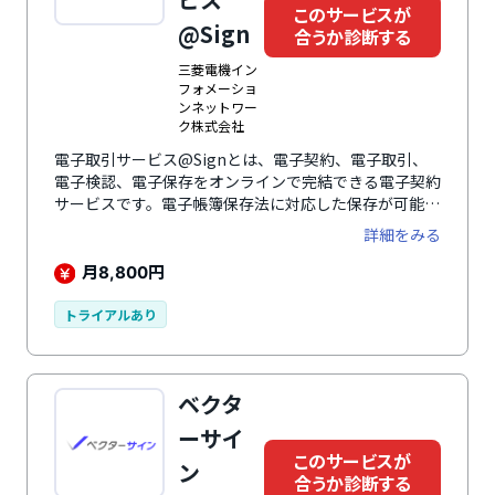
このサービスが
@Sign
合うか診断する
三菱電機イン
フォメーショ
ンネットワー
ク株式会社
電子取引サービス@Signとは、電子契約、電子取引、
電子検認、電子保存をオンラインで完結できる電子契約
サービスです。電子帳簿保存法に対応した保存が可能で
あるほか、電子署名・タイプスタンプの付与、請求書に
詳細をみる
ついてはインボイス制度に対応した登録や検索が可能で
す。運営会社である三菱電機グループのMIND（三菱電
月
円
8,800
機インフォメーションネットワーク株式会社）は、イン
フラやシステムなどのICTサービス全般を提供する会社
トライアルあり
であり、@Signも、セキュリティ、データセンタ、ク
ラウド基盤など、安全・安心のサービス基盤のもと利用
できるのが魅力です。導入にあたっては、各社の既存シ
ベクタ
ステムとの連携にも対応し導入を円滑にサポートしま
す。
ーサイ
このサービスが
ン
合うか診断する