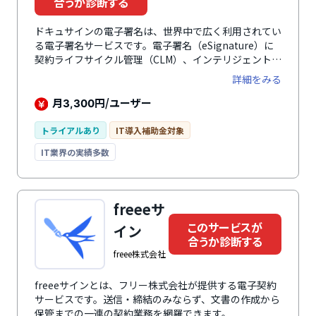
合うか診断する
ドキュサインの電子署名は、世界中で広く利用されてい
る電子署名サービスです。電子署名（eSignature）に
契約ライフサイクル管理（CLM）、インテリジェント契
約管理（IAM）、AIエンジン「Docusign Iris」を組み合
詳細をみる
わせた契約インテリジェンス基盤として活用できます。
契約書の作成・締結・保管・管理・更新までを一元管理
月
円/ユーザー
3,300
し、紙の契約書をデジタル化して契約プロセスを効率化
します。Gartner CLMマジック・クアドラントで5年連
トライアルあり
IT導入補助金対象
続リーダー、IDC MarketScape 2025でもリーダーに選
IT業界の実績多数
出されるなど第三者機関からも評価されています。
Forrester TEIでは3年間449%のROIも示され、累計2億
件以上の契約処理実績があります。あらゆるデバイスか
ら安全に契約書の作成・送信・署名・管理が可能です。
freeeサ
このサービスが
イン
合うか診断する
freee株式会社
freeeサインとは、フリー株式会社が提供する電子契約
サービスです。送信・締結のみならず、文書の作成から
保管までの一連の契約業務を網羅できます。