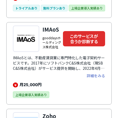
ができるので、過去の書類の管理もスムーズです。ま
た、タイムスタンプや署名の有無を選択したり、保管後
トライアルあり
無料プランあり
上場企業導入実績あり
の送信も行うことができます。最大30名までの契約当
事者が存在する契約書への電子署名を付与することがで
き、取締役会議事録などに利用可能です。承認済みや締
IMAoS
結待ち、否認済みといった契約締結状況を画面上で確認
することができるので、業務のペースを把握するのに役
このサービスが
gooddaysホ
立ちます。
合うか診断する
ールディング
ス株式会社
IMAoSとは、不動産賃貸業に専門特化した電子契約サー
ビスです。2017年にソフトバンクC&S株式会社（現SB
C&S株式会社）がサービス提供を開始し、2022年4月よ
りgooddaysホールディングス株式会社が企画・運営し
詳細をみる
ています。電子署名のプラットフォームにはGMOサイ
ンを採用し、不動産賃貸業に必要な機能や画面が盛り込
月
円
25,000
まれています。専門性の高い「新規の賃貸契約」や「重
要事項説明書の電子交付」をスピーディーかつイージー
上場企業導入実績あり
に行えるのが魅力。更新契約、マンスリーマンション契
約、管理受託契約、工事請負契約、不動産売買契約はも
ちろん、機密保持契約や取引基本契約などの一般的な契
Zoho
約でもオールラウンドに利用できるコストパフォーマン