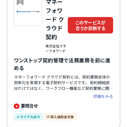
マネー
2
フォワ
ード ク
このサービスが
ラウド
合うか診断する
契約
株式会社マネ
ーフォワード
ワンストップ契約管理で法務業務を前に進
める
マネーフォワード クラウド契約とは、契約業務全体の
効率化を実現する電子契約サービスです。 契約締結部
分だけではなく、ワークフロー機能など契約業務に関わ
る高度な機能も標準機能として含まれているため、契約
詳細をみる
書作成から、社内の押印申請、契約締結、契約管理・保
管まで、マネーフォワード クラウド契約ひとつで完結
要問合せ
できます。紙の契約書と電子契約データを一元管理でき
るため、締結方法に関わらず、あらゆる契約書をまとめ
トライアルあり
IT導入補助金対象
て管理可能です。契約書の送信数や保管数による課金や