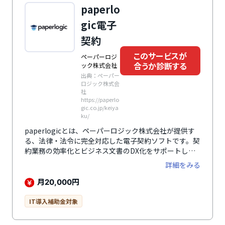
覧で閲覧すること、管理者が作成したテンプレートを紐
paperlo
づけたユーザーの環境に対して反映させたりできるので
管理機能も充実しています。PDFファイルや宛先等の情
gic電子
報をテンプレートとして利用できるので、業務を効率化
契約
できます。
このサービスが
ペーパーロジ
合うか診断する
ック株式会社
出典：ペーパー
ロジック株式会
社
https://paperlo
gic.co.jp/keiya
ku/
paperlogicとは、ペーパーロジック株式会社が提供す
る、法律・法令に完全対応した電子契約ソフトです。契
約業務の効率化とビジネス文書のDX化をサポートしま
す。公認会計士・税理士や弁護士などのプロフェッショ
詳細をみる
ナル集団の知見を基盤に、高品質なITソリューションを
提供することを念頭に設計されています。経理・総務・
月
円
20,000
法務の領域で紙での保管が法律で義務付けられている書
類を完全にペーパーレス化します。
IT導入補助金対象