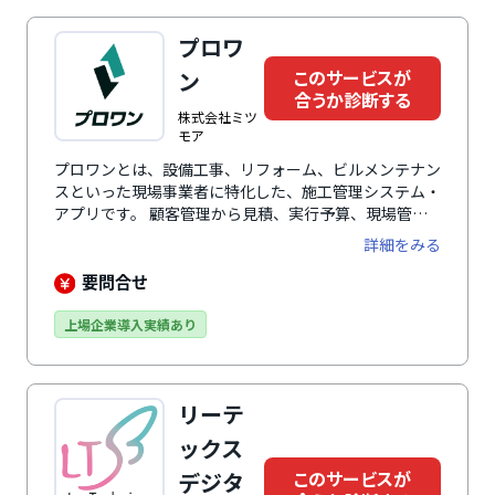
「弁護士監修の雛形」「電子契約」「契約管理」も標準
搭載しています。法務担当者や法務部をワンストップで
プロワ
サポートすることもでき、社内法務・企業内弁護士・顧
このサービスが
問弁護士としての役割も果たします。
ン
合うか診断する
株式会社ミツ
モア
プロワンとは、設備工事、リフォーム、ビルメンテナン
スといった現場事業者に特化した、施工管理システム・
アプリです。 顧客管理から見積、実行予算、現場管
理、請求、会計ソフトに連携するための仕訳データ生成
詳細をみる
まで、現場と営業担当者の業務を一気通貫でカバーしま
す。業界特化ならではの業務フローと、エンタープライ
要問合せ
ズにも対応できるカスタマイズ性を両立している点が特
徴です。売上の最大化と事務工数の削減を同時に実現し
上場企業導入実績あり
ます。
リーテ
ックス
このサービスが
デジタ