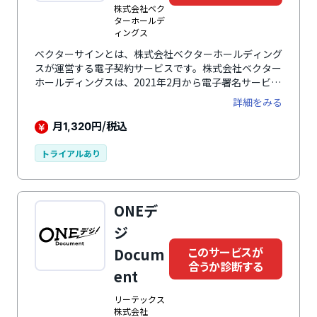
株式会社ベク
ターホールデ
ィングス
ベクターサインとは、株式会社ベクターホールディング
スが運営する電子契約サービスです。株式会社ベクター
ホールディングスは、2021年2月から電子署名サービス
を、また2022年3月からはタイムスタンプの付与に特化
詳細をみる
したサービスを運営しており、トラストサービスの提供
で十分な実績を持っています。サービスとしては後発で
月
円/税込
1,320
あるものの多くの利用者からの信頼と支持を得ており、
安心して利用できます。ベクターサインは月額1,320円
トライアルあり
～（税込）とリーズナブルな価格。文書保管とユーザー
登録が無制限な点もメリットで、企業の規模に関わら
ず、無制限に文書を保管し、ユーザー登録ができます。
ONEデ
ジ
このサービスが
Docum
合うか診断する
ent
リーテックス
株式会社