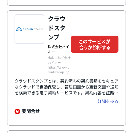
にはタイムスタンプが付与されるので、書面の原本性が
保証されます。IPアドレスを制限でき、通信の暗号化に
より機密保持されるので、セキュリティ面でも安心して
クラウ
利用できます。
ドスタ
ンプ
このサービスが
合うか診断する
株式会社ハイ
ホー
出典：株式会社
ハイホー
https://www.cl
oudstamp.jp/
クラウドスタンプとは、契約済みの契約書類をセキュア
なクラウドで自動保管し、管理画面から更新文面や通知
を検索できる電子契約サービスです。契約内容を証拠と
して残すためにクラウドスタンプ機能で電子書類に電子
詳細をみる
証明書を付与し従来の押印契約と同様の証拠力が認めら
れています。web上で契約締結に必要なサインを行える
要問合せ
ので数分で契約作業が完了し、契約作業工数を大幅に削
減することができます。管理者ユーザーが下に複数のユ
ーザーを紐づけでき、各ユーザーが締結した契約書を一