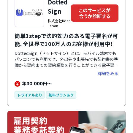
Dotted
このサービスが
Sign
合うか診断する
株式会社Kdan
Japan
簡単3stepで法的効力のある電子署名が可
能。全世界で100万人のお客様が利用中！
DottedSign（ドットサイン）とは、モバイル端末でも
パソコンでも利用でき、外出先や出張先でも契約書の準
備から契約までの契約業務を行うことができる電子契約
システムです。電子で行うため契約書をFAXや相手先へ
詳細をみる
持っていく手間が省け、すべての契約作業のステータス
を一元管理ができるので、契約ステータスをリアルタイ
年
円～
30,000
ムに把握できます。クラウドやローカルファイルから契
約書、提案書、見積書などをインポートできるので、書
トライアルあり
無料プランあり
類の一元管理が可能です。複数のサイン者がいる場合に
も簡単に署名依頼の振り分けが可能なので、署名タスク
に迅速に対応できます。書類テンプレートの作成がで
き、業務の効率化を図ります。