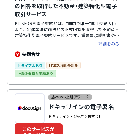
の回答を取得した不動産・建築特化型電子
取引サービス
PICKFORM 電子契約とは、"国内で唯一"国土交通大臣
より、宅建業法に適法との正式回答を取得した不動産・
建築特化型電子契約サービスです。重要事項説明書や売
買契約・賃貸借契約・工事請負契約・NDAの締結など、
詳細をみる
すべての契約書や領収書に使用できます。また、電子帳
簿保存法に対応した形での書類保管機能や共有機能・顧
要問合せ
客管理機能なども兼ね備え、電子契約を中心に煩雑であ
ったり手間のかかる不動産・建築業界の業務を効率化出
トライアルあり
IT導入補助金対象
来る電子取引サービスです。
上場企業導入実績あり
2025上期アワード
ドキュサインの電子署名
ドキュサイン・ジャパン株式会社
このサービスが