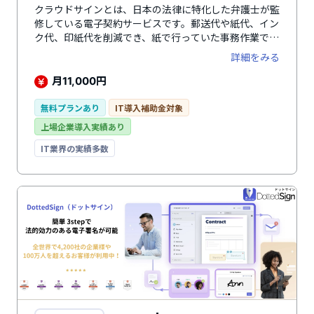
クラウドサインとは、日本の法律に特化した弁護士が監
修している電子契約サービスです。郵送代や紙代、イン
ク代、印紙代を削減でき、紙で行っていた事務作業で発
生するコストを削減可能。クラウド型なので押印のため
詳細をみる
の出社が不要になり、テレワークの推進や育児・介護を
しながらなどの働き方を実現します。特別な準備や知識
月
円
11,000
は一切必要なく、メールアドレスだけで認証できるた
め、すぐに導入可能。取引先にも説明しやすく、電子契
無料プランあり
IT導入補助金対象
約を受け入れられやすいシステムです。弁護士が監修し
上場企業導入実績あり
ており、電子署名法に準拠。ISMSやSOC2など50以上の
セキュリティ項目をクリアしているため、セキュリティ
IT業界の実績多数
面も万全です。