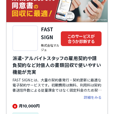
FAST
このサービスが
SIGN
合うか診断する
株式会社マル
ジュ
派遣・アルバイトスタッフの雇用契約や請
負契約など対個人の書類回収で使いやすい
機能が充実
FAST SIGNとは、大量の契約書発行・契約更新に最適な
電子契約サービスです。初期費用は無料、利用料は契約
書送信件数による従量課金ではなく固定料金のため契約
書発行・更新件数が多い場合にもリーズナブルに利用で
詳細をみる
きます。契約書の件数カウントは契約締結後のため、無
駄な料金がかかる心配がありません。ログインアカウン
月
円
10,000
トの発行に制限はなく、担当者が複数名いる場合でも追