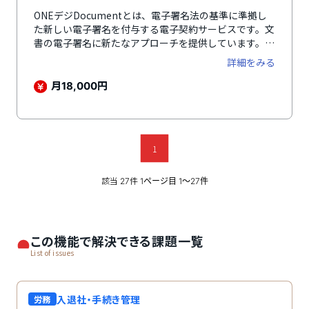
ONEデジDocumentとは、電子署名法の基準に準拠し
た新しい電子署名を付与する電子契約サービスです。文
書の電子署名に新たなアプローチを提供しています。
40年前の技術であるRSAなどの公開鍵暗号方式と異な
詳細をみる
り、文書の完全性と真正性を高度に保証し、複雑な取引
や多方間契約をサポートする能力を持っているのが特徴
月
円
18,000
です。二次元コードによる署名確認機能を搭載してお
り、可視署名技術を利用することで、文書が本物である
ことを容易に証明できます。将来的にはPDFに限らず、
様々なファイル形式への署名サポートを計画しており、
1
使用者にとっての効率化、コスト削減、コンプライアン
スの向上を目指しています。
該当
件
27
1ページ目 1〜27件
この機能で解決できる課題一覧
List of issues
入退社・手続き管理
労務