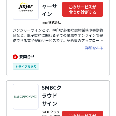
ャーサ
このサービスが
合うか診断する
イン
jinjer株式会社
ジンジャーサインとは、押印が必要な契約業務や書類管
理など、電子契約に関わる全ての業務をオンラインで完
結できる電子契約サービスです。契約書のアップロード
から、メール送信、署名の確認が最短1分で完了するの
詳細をみる
が特徴のひとつ。使用頻度の高い契約書をテンプレート
化することはもちろん、書類を印刷したり郵送する手間
要問合せ
がなくなることで、組織全体の生産性を向上します。日
本データ通信協会に認定されたタイムスタンプサービス
トライアルあり
も導入されており、タイムスタンプによるデータ変更履
歴の管理や検索も可能です。契約ステータス管理機能に
より、依頼中、締結済、却下など、煩雑になりがちな契
SMBCク
約状況を見える化できるのも特徴。そのほか、国際的な
電子商取引認証局監査プログラムWebTrustの認証を受
ラウド
けた電子証明書に加え、Adobe社が認定するルート証
サイン
明書での署名ができるのもポイントです。
SMBCクラウ
このサービスが