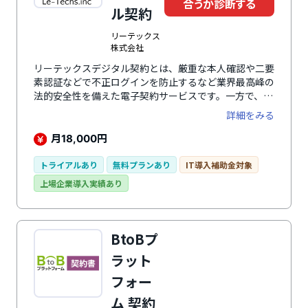
合うか診断する
ル契約
リーテックス
株式会社
リーテックスデジタル契約とは、厳重な本人確認や二要
素認証などで不正ログインを防止するなど業界最高峰の
法的安全性を備えた電子契約サービスです。一方で、相
手期先の状況に合わせたUIを選べ、取引先にとっても導
詳細をみる
入のハードが低く抑えられています。タイムスタンプや
電子署名を付することはもちろん、電子記録債権データ
月
円
18,000
の中に保存されているため、電子債権記録機関による記
録事項証明書の発行が可能。保存の法的保証も万全で
トライアルあり
無料プランあり
IT導入補助金対象
す。紙の契約書や他社の電子契約書も一元管理でき、契
上場企業導入実績あり
約様式にかかわらず契約を登録、検索、閲覧が可能で
す。契約間の紐付けや、細かな閲覧権限付与管理など、
締結した後の契約書の管理の機能も充実しています。
BtoBプ
ラット
フォー
ム 契約