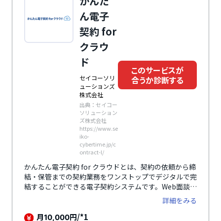
かんた
理もしっかりとでき、安心して利用できます。
ん電子
契約 for
クラウ
ド
このサービスが
セイコーソリ
合うか診断する
ューションズ
株式会社
出典：セイコー
ソリューション
ズ株式会社
https://www.se
iko-
cybertime.jp/c
ontract-l/
かんたん電子契約 for クラウドとは、契約の依頼から締
結・保管までの契約業務をワンストップでデジタルで完
結することができる電子契約システムです。Web面談機
能があるので対面での契約申し込みを行うことができ、
詳細をみる
契約先と本人確認を行いながら契約作業ができます。紙
の契約書のスキャンデータや締結した契約書などの保管
月
円/*1
10,000