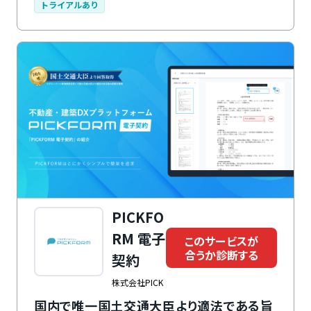
加料金は不要です。相手方がスマホでも利用しやすく、
トライアルあり
BtoBからBtoCまで幅広い用途で利用できます。SMS送
信機能も搭載しており、メールのみの場合に比べて契約
書到達率が高いのもメリットです。運営会社である株式
会社マルジュのWeb面接ツール「SOKUMEN」と連携す
れば、遠隔で面接・面談を行った後に雇用契約書などの
入社関連書類を送信可能です。シームレスな遠隔採用を
実現できます。
PICKFO
RM 電子
このサービスが
合うか診断する
契約
株式会社PICK
国内で唯一国土交通大臣より適法である旨