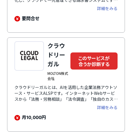
化し、クラウドで一元管理できる請求書システムです。
面倒な書類業務の無駄をなくし、業務効率化を実現しま
詳細をみる
す。さらに、査定や工事原価入力、立替金・保留金の処
理など、建設業ならではの請求書作業に対応した機能も
要問合せ
提供します。
クラウ
ドリー
このサービスが
ガル
合うか診断する
MOLTON株式
会社
クラウドリーガルとは、AIを活用した企業法務アウトソ
ース・サービスALSPです。インターネットWebサービ
スから「法務・労務相談」「法令調査」「独自のカスタ
ム契約書作成」「契約書レビュー(リーガルチェック)」
詳細をみる
「商標登録・調査」「会社設立・登記変更」「広告審
査・薬機法チェック」「社内規程整備」など、弁護士や
月
円
10,000
専門士業に、いつでもどこからでも依頼ができます。ま
た、各種リーガルテック機能として「契約書自動作成」