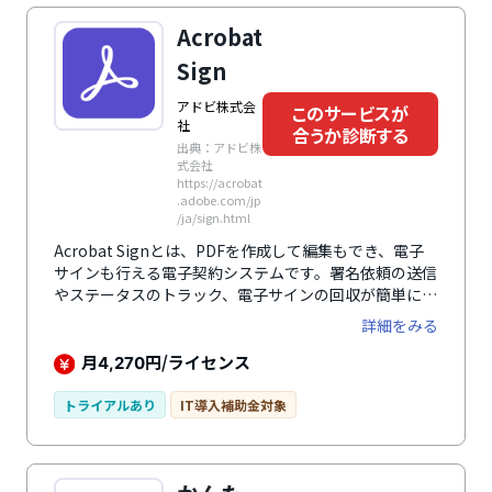
Acrobat
Sign
アドビ株式会
このサービスが
社
合うか診断する
出典：アドビ株
式会社
https://acrobat
.adobe.com/jp
/ja/sign.html
Acrobat Signとは、PDFを作成して編集もでき、電子
サインも行える電子契約システムです。署名依頼の送信
やステータスのトラック、電子サインの回収が簡単に行
え、文書の署名はクリックやタップ、スワイプといった
詳細をみる
簡単な操作だけで行うことができるのでシステムが苦手
な人でも直感的に操作できます。米国のUETAやEUの
月
円/ライセンス
4,270
eIDAS規則といった様々な国の関連法規に対応している
ので幅広い国で利用可能です。パソコンだけでなく、モ
トライアルあり
IT導入補助金対象
バイルデバイスにも対応しているので、出張先や外出先
からでも操作でき、業務効率化を図れます。また、すべ
ての文書の監査証跡を表示することができるので文書管