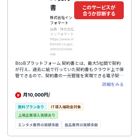
書
このサービスが
合うか診断する
株式会社イン
フォマート
出典：株式会社
インフォマート
https://www.in
fomart.co.jp/c
ontract/index.
asp
BtoBプラットフォーム 契約書とは、最大5社間で契約
が行え、過去に紙で行っていた契約書もクラウド上で保
管できるので、契約書の一元管理を実現できる電子契約
システムです。締結中や期限切れなどの契約書の状況を
詳細をみる
取引先別や契約種別、タグ別、期限別で簡単に管理する
ことができます。契約書の確認や承認はシステム内です
月
円/
10,000
べて行うことができるため、捺印のために出社を行う必
要がなく、インターネットが繋がる環境であればどこか
無料プランあり
IT導入補助金対象
らでも操作が可能で、外出先や出張先でも業務を効率的
上場企業導入実績あり
に行えます。また、ワークフロー機能による社内承認の
確認や参照者設定、権限の設定など内部統制の強化を図
エンタメ業界の実績多数
食品業界の実績多数
ることもできます。無料で利用できるプランもあるため
電子契約を初めてでも導入しやすシステムです。