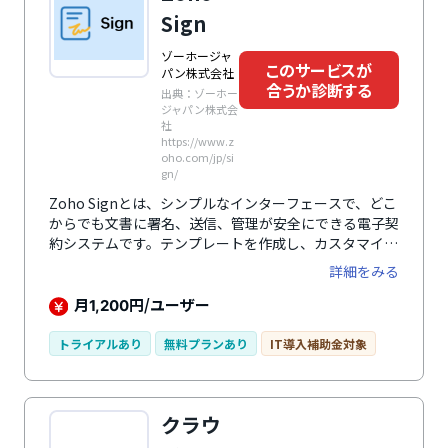
スが高いサービスです。
Sign
ゾーホージャ
このサービスが
パン株式会社
合うか診断する
出典：ゾーホー
ジャパン株式会
社
https://www.z
oho.com/jp/si
gn/
Zoho Signとは、シンプルなインターフェースで、どこ
からでも文書に署名、送信、管理が安全にできる電子契
約システムです。テンプレートを作成し、カスタマイズ
しながら繰り返し使用することで業務の効率化を図れま
詳細をみる
す。契約書やオファーレターなどあらゆる文書に自分で
電子署名をしてからチームに送信したり、ドキュメント
月
円/ユーザー
1,200
の送信を通じて書面の依頼ができるので、署名作業が簡
単に行えます。軍用レベルの暗号化で最高レベルのデー
トライアルあり
無料プランあり
IT導入補助金対象
タセキュリティを確保しており、最新の電子署名法であ
るESIGNとeIDASに準拠しているので、安心してシステ
ムを利用できます。複数の受信者にドキュメントを送信
クラウ
するときの署名順を決めてドキュメントの受信方法と署
名方法を管理でき、ワークフロー設定も可能です。