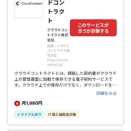
ドコン
トラク
ト
このサービスが
クラウドコン
合うか診断する
トラクト株式
会社
出典：クラウド
コントラクト株
式会社
https://cloudc
ontract.jp/
クラウドコントラクトとは、締結した契約書がクラウド
上の管理画面に自動で保存できる電子契約サービスで
す。クラウド上での保存だけでなく、ダウンロードをし
て管理画面以外の場所でも保存が可能。契約が締結され
詳細をみる
ていない契約書を一覧で確認できるので、追いかけ・再
連絡リストとして活用できます。締結された契約書の
月
円
1,980
PDFデータ内に電子署名が自動で付与されるため、電子
署名の付与のし忘れ防止や不正な改ざんの防止ができま
トライアルあり
IT導入補助金対象
す。企業認証SSL/TLS証明書市場世界1位の電子認証局
の「デジサート」を採用しているので安心して利用でき