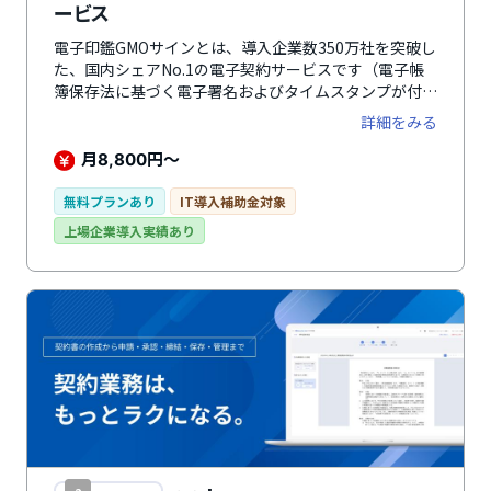
ービス
電子印鑑GMOサインとは、導入企業数350万社を突破し
た、国内シェアNo.1の電子契約サービスです（電子帳
簿保存法に基づく電子署名およびタイムスタンプが付与
された契約の累計送信件数（タイムスタンプのみの契約
詳細をみる
を除く、主な含む電子署名サービスが対象）GMOリサ
ーチ&AI株式会社調べ（2024年12月））。契約締結か
月
円～
8,800
ら文書管理までを完結できます。「印紙税・郵送費のコ
ストを削減したい」「契約締結にかかる手間・時間を軽
無料プランあり
IT導入補助金対象
減したい」という企業におすすめです。さらに、2026
上場企業導入実績あり
年4月20日より、企業・自治体のなりすましや公式文書
の改ざんを防止する新機能「eシール（電子社印）」の
提供を開始しました。