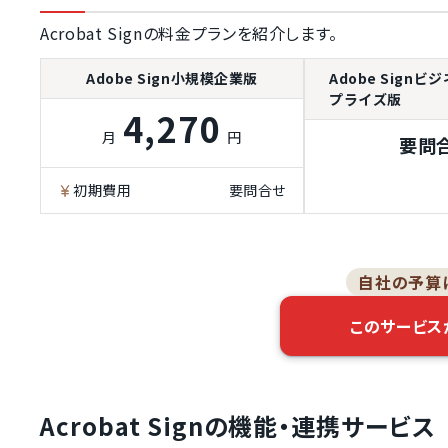
Acrobat Signの料金プランを紹介します。
本人確認書類による認証
政府発行の電子証明書利用
Adobe Sign小規模企業版
Adobe Sign
プライズ版
認定認証事業者による電子
4,270
証明書発行
月
円
要問
マイナンバーカード認証
操作ログ管理
初期費用
要問合せ
電子署名法対応
電子帳簿保存法対応
自社の予算
このサービス
Acrobat Signの機能・連携サービス