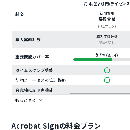
4,270
月
円
/ライセン
初期費用
料金
要問合せ
(他1プラン)
導入実績社数
導入実績社数
情報なし
57
（8/14）
%
重要機能カバー率
タイムスタンプ機能
契約ステータスの管理機能
合意締結証明書機能
電子文書の検索機能
もっと見る
契約書の電子保管機能
PDFインポート
Acrobat Signの料金プラン
電子署名機能（当事者型）