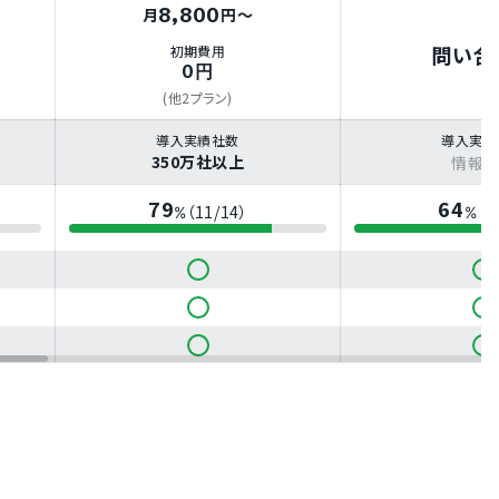
ス
8,800
月
円～
問い合
初期費用
0円
(他2プラン)
導入実績社数
導入実績
350万社以上
情報な
79
64
（11/14）
（9
%
%