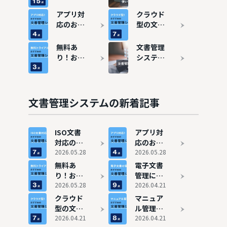
理システ
とは？機
ム15選を
能や導入
アプリ対
クラウド
比較！料
メリッ
応のおす
型の文書
金や選び
ト、活用
すめ文書
管理シス
方も紹介
方法を徹
管理シス
テムおす
無料あ
文書管理
底解説
テム7選
すめ7選
り！おす
システム
すめの文
の選び方
書管理シ
を徹底解
ステム3
説
選
文書管理システムの新着記事
ISO文書
アプリ対
対応のお
応のおす
すすめ文
2026.05.28
すめ文書
2026.05.28
書管理シ
管理シス
無料あ
電子文書
ステム7
テム7選
り！おす
管理にお
選
すめの文
2026.05.28
すすめの
2026.04.21
書管理シ
文書管理
クラウド
マニュア
ステム3
システム
型の文書
ル管理に
選
9選
管理シス
2026.04.21
強い！お
2026.04.21