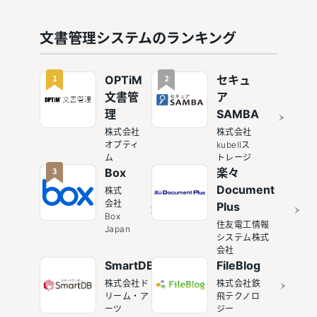
テムおす
すすめ文
すめ7選
書管理シ
ステム8
文書管理システムのランキング
選
1
2
OPTiM
セキュ
文書管
ア
理
SAMBA
株式会社
株式会社
オプティ
kubellス
ム
トレージ
3
Box
楽々
Document
株式
会社
Plus
Box
住友電工情報
Japan
システム株式
会社
SmartDB
FileBlog
株式会社ド
株式会社鉄
リーム・ア
飛テクノロ
ーツ
ジー