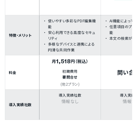
使いやすい多彩なPDF編集機
AI機能によって
能
任意項目のプロ
安心利用できる高度なセキュ
能
特徴・メリット
リティ
本文の検索がで
多様なデバイスと連携による
円滑な共同作業
1,518
月
円（税込）
問い合
初期費用
料金
要問合せ
(他2プラン)
導入実績社数
導入実績
情報なし
情報な
導入実績社数