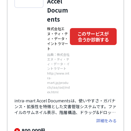
Accel
Docum
ents
株式会社エ
このサービスが
ヌ・ティ・テ
合うか診断する
ィ・データ・
イントラマー
ト
出典：株式会社
エヌ・ティ・テ
ィ・データ・イ
ントラマート
http://www.int
ra-
mart.jp/produ
cts/iaa/iad/ind
ex.html
intra-mart Accel Documentsは、使いやすさ・ガバナ
ンス・拡張性を特徴とした文書管理システムです。ファ
イルのサムネイル表示、階層構造、ドラッグ&ドロップ
による文書の登録など、直感的でわかりやすいUIを実
詳細をみる
現。必要な文書を素早く簡単に検索、閲覧できます。
円
800,000