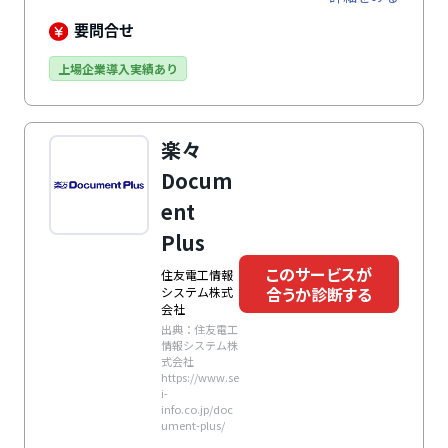
能を備えており、データ管理もスムーズ。高いセキュリ
ティ機能で重要なデータを保護し、安心して利用できま
要問合せ
す。さらに、Google Workspace、Office 365、
Slack、Zoomといった主要アプリともシームレスに連
上場企業導入実績あり
携します。
楽々
Docum
ent
Plus
このサービスが
住友電工情報
合うか診断する
システム株式
会社
出典：住友電工
情報システム株
式会社
https://www.se
i-
info.co.jp/doc
ument-plus/