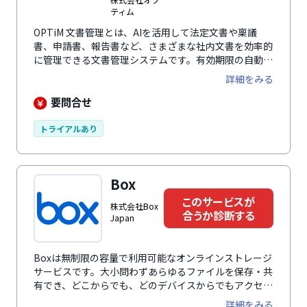
ティム
OPTiM 文書管理とは、AIを活用して法定文書や稟議
書、申請書、報告書など、さまざまな社内文書を効率的
に管理できる文書管理システムです。有効期限の自動通
知に加え、書類をアップロードするだけで指定項目を自
詳細をみる
動で抽出し、台帳を作成できるなど、AIによるサポート
が充実しているのが特徴です。文書管理にかかる手間や
要問合せ
コストの削減に貢献します。
トライアルあり
Box
このサービスが
株式会社Box
合うか診断する
Japan
Boxは無制限の容量で利用可能なオンラインストレージ
サービスです。大小問わずあらゆるファイルを保存・共
有でき、どこからでも、どのデバイスからでもアクセス
が可能です。また、変更履歴の追跡や編集内容の確認機
詳細をみる