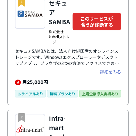
セキュ
1
ア
このサービスが
SAMBA
合うか診断する
株式会社
kubellストレ
ージ
セキュアSAMBAとは、法人向け純国産のオンラインス
トレージです。Windowsエクスプローラーやデスクト
ップアプリ、ブラウザの3つの方法でアクセスできま
す。特に、Windows標準の操作感で扱えるドライブア
詳細をみる
プリを備え、従来のファイルサーバーと同じ感覚で使え
ます。IT専任者がいない企業や操作に不慣れな方も、新
月
円
25,000
しい操作を覚える必要がなく、導入から運用までスムー
ズに進められます。
トライアルあり
無料プランあり
上場企業導入実績あり
intra-
2
mart