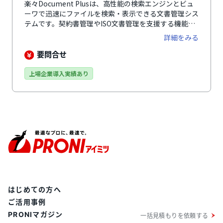
楽々Document Plusは、高性能の検索エンジンとビュ
ーワで迅速にファイルを検索・表示できる文書管理シス
テムです。契約書管理やISO文書管理を支援する機能も
搭載。ペーパーレス化を促進し、働き方改革を強力に支
詳細をみる
援します。
要問合せ
上場企業導入実績あり
はじめての方へ
ご活用事例
PRONIマガジン
一括見積もりを依頼する