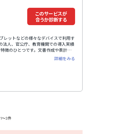
このサービスが
合うか診断する
スマホ、タブレットなどの様々なデバイスで利用す
上の法人、官公庁、教育機関での導入実績
な特徴のひとつです。文書作成や表計
備えており、総合officeソフトとして
詳細をみる
2007以降の拡張子に対応しているため、高い
用頻度の高い必要充分な機能がひとつの
インストールする必要がなくなり、コス
ートセンターが用意されており、電話・
てのシステム導入でも安心して利用でき
 1〜3件