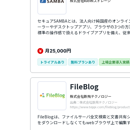
株式会社kubellストレージ
セキュアSAMBAとは、法人向け純国産のオンライン
ーラーやデスクトップアプリ、ブラウザの3つの方法
標準の操作感で扱えるドライブアプリを備え、従
ます。IT専任者がいない企業や操作に不慣れな方
入から運用までスムーズに進められます。
月
円
25,000
トライアルあり
無料プランあり
上場企業導入実績
FileBlog
株式会社鉄飛テクノロジー
出典：株式会社鉄飛テクノロジー
https://www.teppi.com/fileblog/product
FileBlogは、ファイルサーバ全文検索と文書共
をダウンロードしなくてもwebブラウザ上で編集