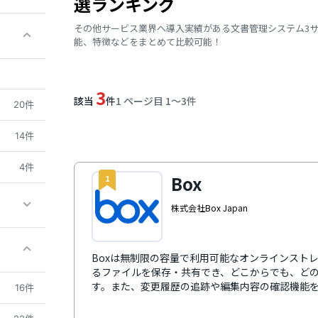
選ランキング
その他サービス業界へ導入実績がある文書管理システム3
能、特徴などをまとめて比較可能！
3
該当
件
1 ページ目 1〜3件
20件
14件
4件
Box
1
株式会社Box Japan
Boxは無制限の容量で利用可能なオンラインスト
るファイルを保存・共有でき、どこからでも、ど
す。また、変更履歴の追跡や編集内容の確認機能
16件
高いセキュリティ機能で重要なデータを保護し、安心
Workspace、Office 365、Slack、Zoo