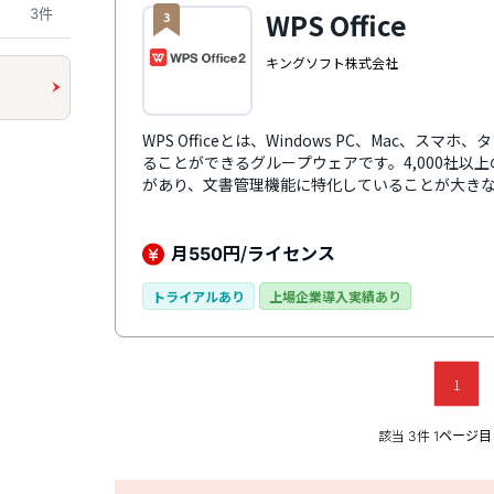
3件
WPS Office
3
キングソフト株式会社
WPS Officeとは、Windows PC、Mac、
ることができるグループウェアです。4,000社以
があり、文書管理機能に特化していることが大き
算、スライド作成、PDFビューワーなどの機能を兼ね
利用することもできます。Microsoft Office 
互換性でファイルを操作することが可能です。利
月
円/ライセンス
550
ソフトにまとめられているため、複数のソフトを
トの削減にも貢献します。また、法人専用のサポ
トライアルあり
上場企業導入実績あり
メールでのサポート体制が整っているため、初め
ます。
1
該当
件
3
1ページ目