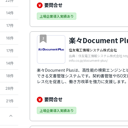
22件
す。
要問合せ
14件
上場企業導入実績あり
17件
楽々Document Pl
16件
2
住友電工情報システム株式会社
17件
出典：住友電工情報システム株式会社 https:/
info.co.jp/document-plus/
14件
楽々Document Plusは、高性能の検索エンジ
できる文書管理システムです。契約書管理やISO
18件
レス化を促進し、働き方改革を強力に支援します
28件
要問合せ
21件
上場企業導入実績あり