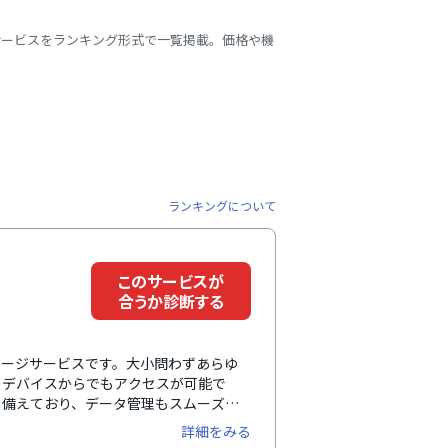
サービスをランキング形式で一覧掲載。価格や機
ランキングについて
このサービスが
合うか診断する
レージサービスです。大小問わずあらゆ
のデバイスからでもアクセスが可能で
を備えており、データ管理もスムーズ。
して利用できます。さらに、Google
詳細をみる
mといった主要アプリともシームレスに連携しま