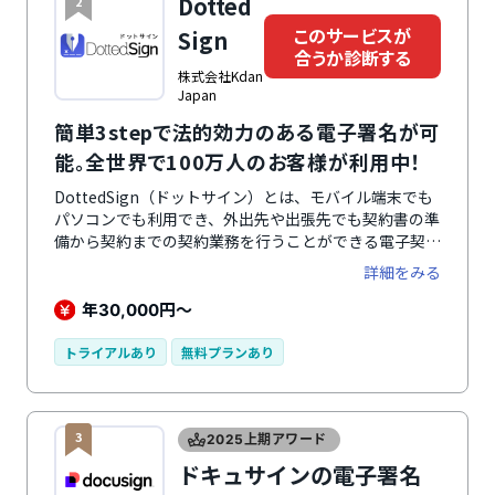
Dotted
2
このサービスが
Sign
合うか診断する
株式会社Kdan
Japan
簡単3stepで法的効力のある電子署名が可
能。全世界で100万人のお客様が利用中！
DottedSign（ドットサイン）とは、モバイル端末でも
パソコンでも利用でき、外出先や出張先でも契約書の準
備から契約までの契約業務を行うことができる電子契約
システムです。電子で行うため契約書をFAXや相手先へ
詳細をみる
持っていく手間が省け、すべての契約作業のステータス
を一元管理ができるので、契約ステータスをリアルタイ
年
円～
30,000
ムに把握できます。クラウドやローカルファイルから契
約書、提案書、見積書などをインポートできるので、書
トライアルあり
無料プランあり
類の一元管理が可能です。複数のサイン者がいる場合に
も簡単に署名依頼の振り分けが可能なので、署名タスク
に迅速に対応できます。書類テンプレートの作成がで
3
き、業務の効率化を図ります。
2025上期アワード
ドキュサインの電子署名