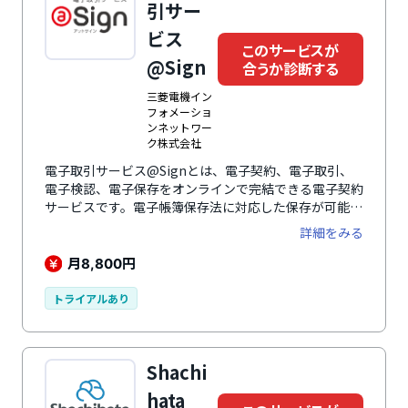
引サー
ビス
このサービスが
@Sign
合うか診断する
三菱電機イン
フォメーショ
ンネットワー
ク株式会社
電子取引サービス@Signとは、電子契約、電子取引、
電子検認、電子保存をオンラインで完結できる電子契約
サービスです。電子帳簿保存法に対応した保存が可能で
あるほか、電子署名・タイプスタンプの付与、請求書に
詳細をみる
ついてはインボイス制度に対応した登録や検索が可能で
す。運営会社である三菱電機グループのMIND（三菱電
月
円
8,800
機インフォメーションネットワーク株式会社）は、イン
フラやシステムなどのICTサービス全般を提供する会社
トライアルあり
であり、@Signも、セキュリティ、データセンタ、ク
ラウド基盤など、安全・安心のサービス基盤のもと利用
できるのが魅力です。導入にあたっては、各社の既存シ
Shachi
ステムとの連携にも対応し導入を円滑にサポートしま
す。
hata