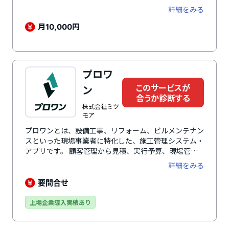
ム契約書作成」「契約書レビュー(リーガルチェック)」
詳細をみる
「商標登録・調査」「会社設立・登記変更」「広告審
査・薬機法チェック」「社内規程整備」など、弁護士や
月
円
10,000
専門士業に、いつでもどこからでも依頼ができます。ま
た、各種リーガルテック機能として「契約書自動作成」
「弁護士監修の雛形」「電子契約」「契約管理」も標準
搭載しています。法務担当者や法務部をワンストップで
プロワ
サポートすることもでき、社内法務・企業内弁護士・顧
このサービスが
問弁護士としての役割も果たします。
ン
合うか診断する
株式会社ミツ
モア
プロワンとは、設備工事、リフォーム、ビルメンテナン
スといった現場事業者に特化した、施工管理システム・
アプリです。 顧客管理から見積、実行予算、現場管
理、請求、会計ソフトに連携するための仕訳データ生成
詳細をみる
まで、現場と営業担当者の業務を一気通貫でカバーしま
す。業界特化ならではの業務フローと、エンタープライ
要問合せ
ズにも対応できるカスタマイズ性を両立している点が特
徴です。売上の最大化と事務工数の削減を同時に実現し
上場企業導入実績あり
ます。