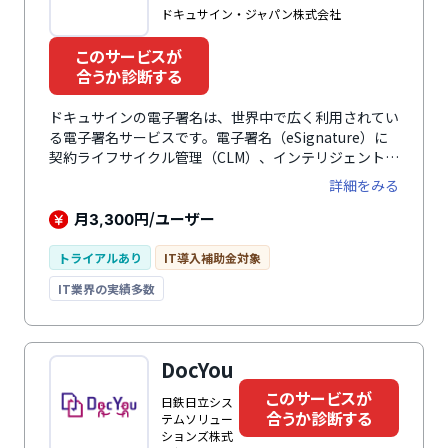
ドキュサイン・ジャパン株式会社
このサービスが
合うか診断する
ドキュサインの電子署名は、世界中で広く利用されてい
る電子署名サービスです。電子署名（eSignature）に
契約ライフサイクル管理（CLM）、インテリジェント契
約管理（IAM）、AIエンジン「Docusign Iris」を組み合
詳細をみる
わせた契約インテリジェンス基盤として活用できます。
契約書の作成・締結・保管・管理・更新までを一元管理
月
円/ユーザー
3,300
し、紙の契約書をデジタル化して契約プロセスを効率化
します。Gartner CLMマジック・クアドラントで5年連
トライアルあり
IT導入補助金対象
続リーダー、IDC MarketScape 2025でもリーダーに選
IT業界の実績多数
出されるなど第三者機関からも評価されています。
Forrester TEIでは3年間449%のROIも示され、累計2億
件以上の契約処理実績があります。あらゆるデバイスか
ら安全に契約書の作成・送信・署名・管理が可能です。
DocYou
このサービスが
日鉄日立シス
合うか診断する
テムソリュー
ションズ株式