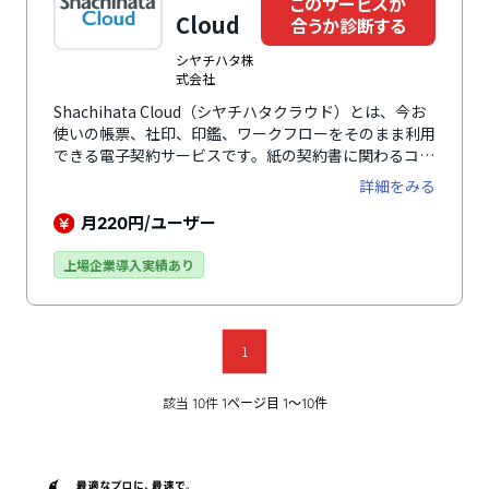
このサービスが
Cloud
合うか診断する
シヤチハタ株
式会社
Shachihata Cloud（シヤチハタクラウド）とは、今お
使いの帳票、社印、印鑑、ワークフローをそのまま利用
できる電子契約サービスです。紙の契約書に関わるコス
トを削減できるのはもちろん、導入システムに合わせた
詳細をみる
帳票を作る必要がないのが大きなメリットです。ワード
やエクセルで作成したファイルをアップロードするだけ
月
円/ユーザー
220
で、書類に電子印鑑を押印し、PDFで保存できます。現
在お使いの社印の印影登録もできるため、慣れ親しんだ
上場企業導入実績あり
紙での押印と同じように利用できるのが特徴のひとつで
す。リモートワークで利用したいツールNo.1（※）、
導入しやすい電子印鑑サービスNo.1（※）、顧客満足
度の高い電子印鑑サービスNo.1（※）に選ばれていま
1
す。（※ゼネラルリサーチ調べ（2021年3月））
該当
件
10
1ページ目 1〜10件