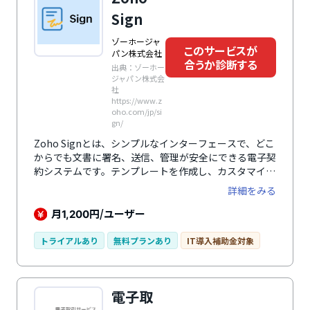
Sign
ゾーホージャ
このサービスが
パン株式会社
合うか診断する
出典：ゾーホー
ジャパン株式会
社
https://www.z
oho.com/jp/si
gn/
Zoho Signとは、シンプルなインターフェースで、どこ
からでも文書に署名、送信、管理が安全にできる電子契
約システムです。テンプレートを作成し、カスタマイズ
しながら繰り返し使用することで業務の効率化を図れま
詳細をみる
す。契約書やオファーレターなどあらゆる文書に自分で
電子署名をしてからチームに送信したり、ドキュメント
月
円/ユーザー
1,200
の送信を通じて書面の依頼ができるので、署名作業が簡
単に行えます。軍用レベルの暗号化で最高レベルのデー
トライアルあり
無料プランあり
IT導入補助金対象
タセキュリティを確保しており、最新の電子署名法であ
るESIGNとeIDASに準拠しているので、安心してシステ
ムを利用できます。複数の受信者にドキュメントを送信
電子取
するときの署名順を決めてドキュメントの受信方法と署
名方法を管理でき、ワークフロー設定も可能です。