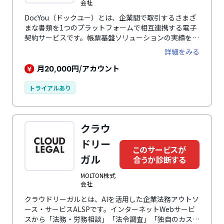
会社
DocYou（ドックユー）とは、企業間で取引するさまざ
まな書類を1つのプラットフォームで相互連携する電子
契約サービスです。帳票基盤ソリューションの実績を持
つ、日鉄日立システムソリューションズ株式会社が開発
詳細をみる
した新しいコンセプトのクラウドサービスとなります。
電子契約をはじめ、電子取引、書類配信、ドキュメント
月
円/アカウント
20,000
管理などにより、多様な書類業務をサポートします。書
類ごとに必要な業務プロセスや管理パターンを広くカバ
トライアルあり
ーしているため、複数のサービスを使い分けることなく
取引業務の効率化とペーパーレス化を進めることが可能
です。基幹システムとの連携により、部門はもちろん、
クラウ
企業全体までの幅広い取引業務のDXを推進します。
ドリー
このサービスが
ガル
合うか診断する
MOLTON株式
会社
クラウドリーガルとは、AIを活用した企業法務アウトソ
ース・サービスALSPです。インターネットWebサービ
スから「法務・労務相談」「法令調査」「独自のカスタ