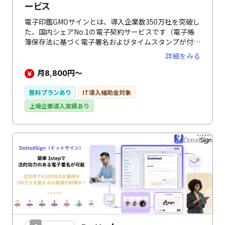
ービス
電子印鑑GMOサインとは、導入企業数350万社を突破し
た、国内シェアNo.1の電子契約サービスです（電子帳
簿保存法に基づく電子署名およびタイムスタンプが付与
された契約の累計送信件数（タイムスタンプのみの契約
詳細をみる
を除く、主な含む電子署名サービスが対象）GMOリサ
ーチ&AI株式会社調べ（2024年12月））。契約締結か
月
円～
8,800
ら文書管理までを完結できます。「印紙税・郵送費のコ
ストを削減したい」「契約締結にかかる手間・時間を軽
無料プランあり
IT導入補助金対象
減したい」という企業におすすめです。さらに、2026
上場企業導入実績あり
年4月20日より、企業・自治体のなりすましや公式文書
の改ざんを防止する新機能「eシール（電子社印）」の
提供を開始しました。