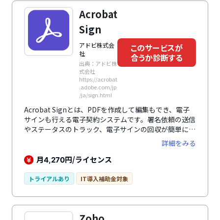
Acrobat
Sign
アドビ株式会
このサービスが
社
合うか診断する
出典：アドビ株
式会社
https://acrobat
.adobe.com/jp
/ja/sign.html
Acrobat Signとは、PDFを作成して編集もでき、電子
サインも行える電子契約システムです。署名依頼の送信
やステータスのトラック、電子サインの回収が簡単に行
え、文書の署名はクリックやタップ、スワイプといった
詳細をみる
簡単な操作だけで行うことができるのでシステムが苦手
な人でも直感的に操作できます。米国のUETAやEUの
月
円/ライセンス
4,270
eIDAS規則といった様々な国の関連法規に対応している
ので幅広い国で利用可能です。パソコンだけでなく、モ
トライアルあり
IT導入補助金対象
バイルデバイスにも対応しているので、出張先や外出先
からでも操作でき、業務効率化を図れます。また、すべ
ての文書の監査証跡を表示することができるので文書管
Zoho
理もしっかりとでき、安心して利用できます。