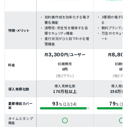
契約書作成を効率化する電子
3種類の電子署
署名機能
る
透明性・安全性を確保する各
無料プランでお
特徴・メリット
種セキュリティ機能
万全のセキュリ
進行状況がひと目でわかる管
ート
理機能
3,300
8,80
月
円
/ユーザー
月
初期費用
初期費
料金
0円
0円
(他2プラン)
(他2プラ
導入実績社数
導入実績
導入実績社数
170万社以上
350万社
93
79
重要機能カバー
（13/14）
（11
%
%
率
タイムスタンプ
機能