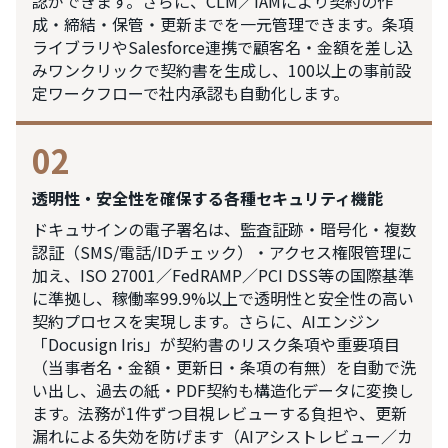
認ができます。さらに、CLM／IAMにより契約の作
成・締結・保管・更新までを一元管理できます。条項
ライブラリやSalesforce連携で顧客名・金額を差し込
みワンクリックで契約書を生成し、100以上の事前設
定ワークフローで社内承認も自動化します。
02
透明性・安全性を確保する各種セキュリティ機能
ドキュサインの電子署名は、監査証跡・暗号化・複数
認証（SMS/電話/IDチェック）・アクセス権限管理に
加え、ISO 27001／FedRAMP／PCI DSS等の国際基準
に準拠し、稼働率99.9%以上で透明性と安全性の高い
契約プロセスを実現します。さらに、AIエンジン
「Docusign Iris」が契約書のリスク条項や重要項目
（当事者名・金額・更新日・条項の有無）を自動で洗
い出し、過去の紙・PDF契約も構造化データに変換し
ます。法務が1件ずつ目視レビューする負担や、更新
漏れによる失効を防げます（AIアシストレビュー／カ