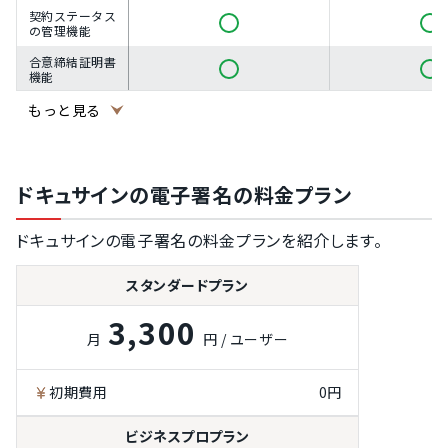
契約ステータス
の管理機能
合意締結証明書
機能
電子文書の検索
もっと見る
機能
契約書の電子保
管機能
ドキュサインの電子署名の料金プラン
PDFインポート
電子署名機能
ドキュサインの電子署名の料金プランを紹介します。
（当事者型）
本人確認書類に
スタンダードプラン
よる認証
3,300
政府発行の電子
月
円 / ユーザー
証明書利用
認定認証事業者
による電子証明
初期費用
0円
書発行
マイナンバーカ
ビジネスプロプラン
ード認証