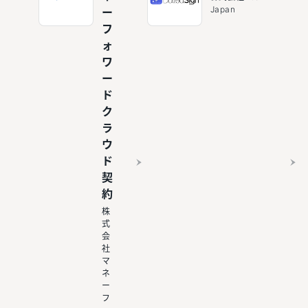
Japan
ー
フ
ォ
ワ
ー
ド
ク
ラ
ウ
ド
契
約
株
式
会
社
マ
ネ
ー
フ