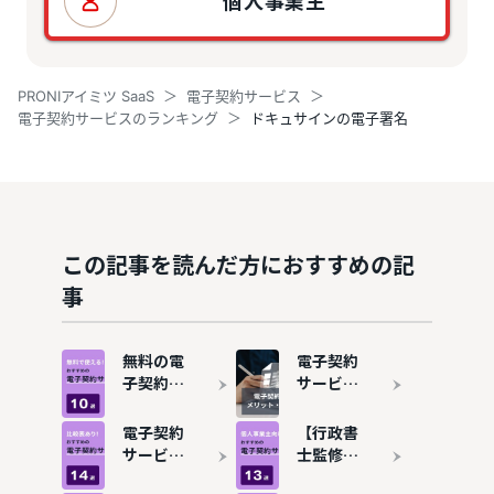
個人事業主
PRONIアイミツ SaaS
電子契約サービス
電子契約サービスのランキング
ドキュサインの電子署名
この記事を読んだ方におすすめの記
事
無料の電
電子契約
子契約サ
サービス
ービスお
とは？シ
すすめ10
ステムの
電子契約
【行政書
選！有料
メリッ
サービス
士監修】
プランと
ト・デメ
比較・お
個人事業
比較した
リットを