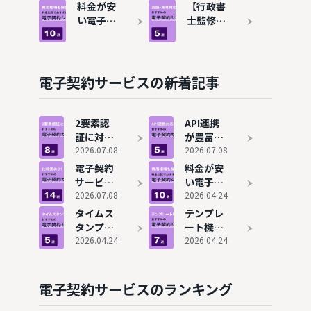
すすめ14
主向け電
料金が安
【行政書
デメリッ
わかりや
選！導入
子契約シ
い電子契
士監修】
トも解説
すく解説
シェアも
ステムお
約システ
英語・海
紹介
すすめ13
ムおすす
外対応の
選！無料
め10選を
電子契約
のサービ
比較！費
サービス
電子契約サービスの新着記事
スも紹介
用相場も
おすすめ
解説
5選
2要素認
API連携
証に対応
が豊富な
している
2026.07.08
おすすめ
2026.07.08
電子契約
の電子契
電子契約
料金が安
システム
約システ
サービス
い電子契
8選
ム5選
比較・お
2026.07.08
約システ
2026.04.24
すすめ14
ムおすす
タイムス
テンプレ
選！導入
め10選を
タンプサ
ート機能
シェアも
比較！費
ービスで
2026.04.24
でおすす
2026.04.24
紹介
用相場も
おすすめ
めの電子
解説
の電子契
契約シス
約システ
テム7選
電子契約サービスのランキング
ム5選
【料金比