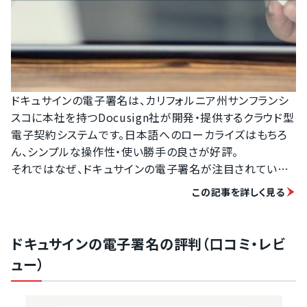
ドキュサインの電子署名は、カリフォルニア州サンフランシ
スコに本社を持つDocusign社が開発・提供するクラウド型
電子契約システムです。日本語へのローカライズはもちろ
ん、シンプルな操作性・使い勝手の良さが好評。

それではなぜ、ドキュサインの電子署名が注目されている
のでしょうか？実際の使い勝手は？どんな活用メリットを得
この記事を詳しく見る
られるのか？　ドキュサインの電子署名の実態に迫ります。

&nbsp; 出典：ドキュサインの電子署名公式HP

ドキュサインの電子署名は、世界180か国以上、170万社以
ドキュサインの電子署名の評判（口コミ・レビ
上の企業が利用している、グローバルスタンダードの電子
ュー）
署名・電子契約システムです。一連のプロセスを自動化する
製品群「DocuSign Agreement Cloud」の一部として提
供されています。
