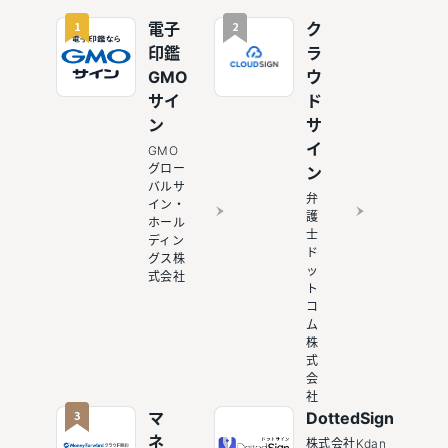
較あり】
1
2
電子
ク
印鑑
ラ
GMO
ウ
サイ
ド
ン
サ
イ
GMO
グロー
ン
バルサ
弁
イン・
護
ホール
士
ディン
ド
グス株
ッ
式会社
ト
コ
ム
株
式
会
社
3
マ
DottedSign
ネ
株式会社Kdan