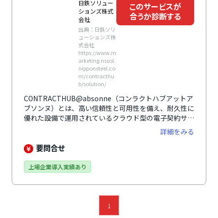
日鉄ソリュー
このサービスが
ションズ株式
合うか診断する
会社
出典：日鉄ソリ
ューションズ株
式会社
https://www.m
arketing.nssol.
nipponsteel.co
m/contracthu
b/solution/
CONTRACTHUB@absonne（コンラクトハブアットア
ブソンヌ）とは、高い信頼性と可用性を備え、耐久性に
優れた設備で運用されているクラウド型の電子契約サー
ビスです。グループ企業内や親子会社間など同一企業間
詳細をみる
で繰り返し取引を行う場合や請負契約や不動産関連の契
約などの印紙税が必要な契約では、電子契約を行うこと
要問合せ
により大幅にコストダウンを図ることができます。クラ
ウド型なのでインターネットが繋がる環境であれば外出
上場企業導入実績あり
先や自宅からwebブラウザで操作を行うことができ、在
宅勤務にも適しています。また、日付や取引先名での検
索ができるので契約書を探す手間が省けます。電子デー
タでの保存なので長期保存の際でも場所を取らず、管理
1
が容易に行えます。災害時でも複数の原本を保管してい