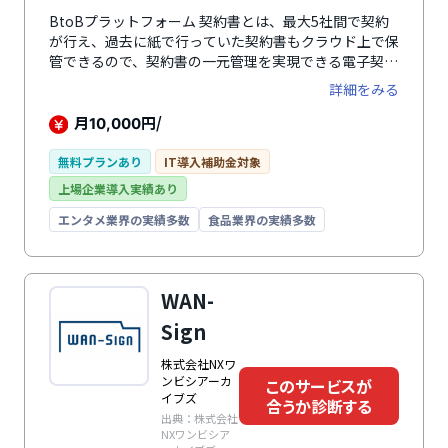
BtoBプラットフォーム 契約書とは、最大5社間で契約
が行え、過去に紙で行っていた契約書もクラウド上で保
管できるので、契約書の一元管理を実現できる電子契約
システムです。締結中や期限切れなどの契約書の状況を
詳細をみる
取引先別や契約種別、タグ別、期限別で簡単に管理する
ことができます。契約書の確認や承認はシステム内です
月
円/
10,000
べて行うことができるため、捺印のために出社を行う必
要がなく、インターネットが繋がる環境であればどこか
無料プランあり
IT導入補助金対象
らでも操作が可能で、外出先や出張先でも業務を効率的
上場企業導入実績あり
に行えます。また、ワークフロー機能による社内承認の
確認や参照者設定、権限の設定など内部統制の強化を図
エンタメ業界の実績多数
食品業界の実績多数
ることもできます。無料で利用できるプランもあるため
電子契約を初めてでも導入しやすシステムです。
WAN-
Sign
株式会社NXワ
ンビシアーカ
このサービスが
イブズ
合うか診断する
出典：株式会社
NXワンビシア