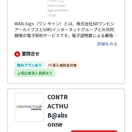
ーカイブズ
https://wan-
sign.wanbishi.
co.jp/
WAN-Sign（ワン サイン）とは、株式会社NXワンビシ
アーカイブズとGMOインターネットグループとの共同
開発の電子契約サービスです。電子証明書による厳格な
実印版締結と簡易的なメール認証による認印版締結がで
詳細をみる
きます。それらのハイブリッド締結によって社内や社外
のあらゆる契約内容を組み合わせた締結も可能です。シ
要問合せ
ステムで締結した電子契約や電子印鑑だけでなく、書面
契約も登録できます。そのため既存契約の一元管理がで
無料プランあり
IT導入補助金対象
き、検索機能も備わっているので、必要な書類をすぐに
上場企業導入実績あり
用意できます。実印版や認印版で契約締結した保管文書
にはタイムスタンプが付与されるので、書面の原本性が
保証されます。IPアドレスを制限でき、通信の暗号化に
より機密保持されるので、セキュリティ面でも安心して
CONTR
利用できます。
ACTHU
B@abs
onne