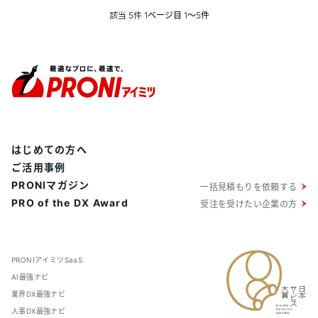
るので安心して利用できます。
該当
件
5
1ページ目 1〜5件
はじめての方へ
ご活用事例
PRONIマガジン
一括見積もりを依頼する
PRO of the DX Award
受注を受けたい企業の方
PRONIアイミツSaaS
AI最強ナビ
業界DX最強ナビ
人事DX最強ナビ