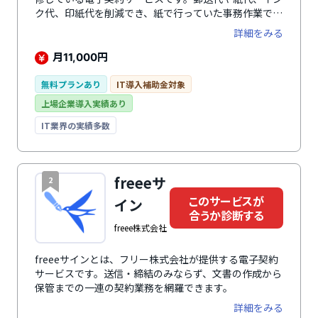
ク代、印紙代を削減でき、紙で行っていた事務作業で発
生するコストを削減可能。クラウド型なので押印のため
詳細をみる
の出社が不要になり、テレワークの推進や育児・介護を
しながらなどの働き方を実現します。特別な準備や知識
月
円
11,000
は一切必要なく、メールアドレスだけで認証できるた
め、すぐに導入可能。取引先にも説明しやすく、電子契
無料プランあり
IT導入補助金対象
約を受け入れられやすいシステムです。弁護士が監修し
上場企業導入実績あり
ており、電子署名法に準拠。ISMSやSOC2など50以上の
セキュリティ項目をクリアしているため、セキュリティ
IT業界の実績多数
面も万全です。
freeeサ
2
このサービスが
イン
合うか診断する
freee株式会社
freeeサインとは、フリー株式会社が提供する電子契約
サービスです。送信・締結のみならず、文書の作成から
保管までの一連の契約業務を網羅できます。
詳細をみる