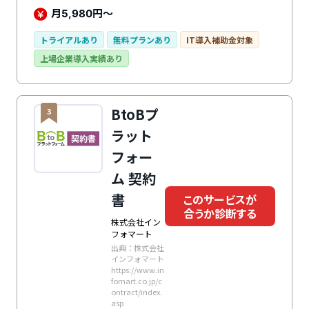
月
円～
5,980
トライアルあり
無料プランあり
IT導入補助金対象
上場企業導入実績あり
BtoBプ
3
ラット
フォー
ム 契約
書
このサービスが
合うか診断する
株式会社イン
フォマート
出典：株式会社
インフォマート
https://www.in
fomart.co.jp/c
ontract/index.
asp