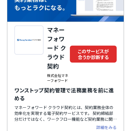
マネー
フォワ
ード ク
このサービスが
ラウド
合うか診断する
契約
株式会社マネ
ーフォワード
ワンストップ契約管理で法務業務を前に進
める
マネーフォワード クラウド契約とは、契約業務全体の
効率化を実現する電子契約サービスです。 契約締結部
分だけではなく、ワークフロー機能など契約業務に関わ
る高度な機能も標準機能として含まれているため、契約
詳細をみる
書作成から、社内の押印申請、契約締結、契約管理・保