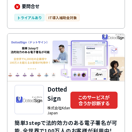
管まで、マネーフォワード クラウド契約ひとつで完結
要問合せ
できます。紙の契約書と電子契約データを一元管理でき
るため、締結方法に関わらず、あらゆる契約書をまとめ
トライアルあり
IT導入補助金対象
て管理可能です。契約書の送信数や保管数による課金や
上限設定がないのもメリットです。管理したい契約書が
増えても安心して利用できます。
Dotted
このサービスが
Sign
合うか診断する
株式会社Kdan
Japan
簡単3stepで法的効力のある電子署名が可
能。全世界で100万人のお客様が利用中！