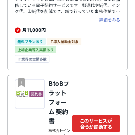
修している電子契約サービスです。郵送代や紙代、イン
ク代、印紙代を削減でき、紙で行っていた事務作業で発
生するコストを削減可能。クラウド型なので押印のため
詳細をみる
の出社が不要になり、テレワークの推進や育児・介護を
しながらなどの働き方を実現します。特別な準備や知識
月
円
11,000
は一切必要なく、メールアドレスだけで認証できるた
め、すぐに導入可能。取引先にも説明しやすく、電子契
無料プランあり
IT導入補助金対象
約を受け入れられやすいシステムです。弁護士が監修し
上場企業導入実績あり
ており、電子署名法に準拠。ISMSやSOC2など50以上の
セキュリティ項目をクリアしているため、セキュリティ
IT業界の実績多数
面も万全です。
BtoBプ
2
ラット
フォー
ム 契約
書
このサービスが
合うか診断する
株式会社イン