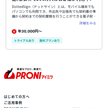
DottedSign（ドットサイン）とは、モバイル端末でも
パソコンでも利用でき、外出先や出張先でも契約書の準
備から契約までの契約業務を行うことができる電子契約
システムです。電子で行うため契約書をFAXや相手先へ
詳細をみる
持っていく手間が省け、すべての契約作業のステータス
を一元管理ができるので、契約ステータスをリアルタイ
年
円～
30,000
ムに把握できます。クラウドやローカルファイルから契
約書、提案書、見積書などをインポートできるので、書
トライアルあり
無料プランあり
類の一元管理が可能です。複数のサイン者がいる場合に
も簡単に署名依頼の振り分けが可能なので、署名タスク
に迅速に対応できます。書類テンプレートの作成がで
き、業務の効率化を図ります。
はじめての方へ
ご活用事例