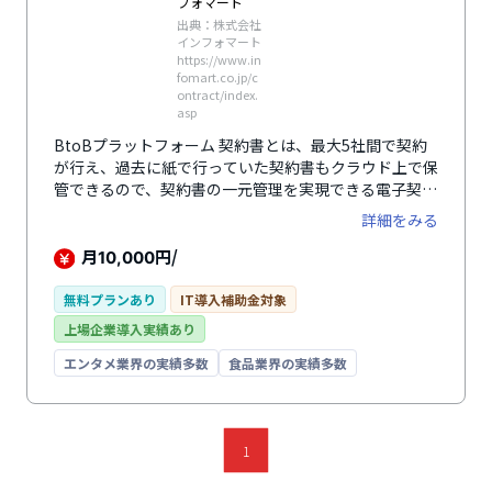
フォマート
出典：株式会社
インフォマート
https://www.in
fomart.co.jp/c
ontract/index.
asp
BtoBプラットフォーム 契約書とは、最大5社間で契約
が行え、過去に紙で行っていた契約書もクラウド上で保
管できるので、契約書の一元管理を実現できる電子契約
システムです。締結中や期限切れなどの契約書の状況を
詳細をみる
取引先別や契約種別、タグ別、期限別で簡単に管理する
ことができます。契約書の確認や承認はシステム内です
月
円/
10,000
べて行うことができるため、捺印のために出社を行う必
要がなく、インターネットが繋がる環境であればどこか
無料プランあり
IT導入補助金対象
らでも操作が可能で、外出先や出張先でも業務を効率的
上場企業導入実績あり
に行えます。また、ワークフロー機能による社内承認の
確認や参照者設定、権限の設定など内部統制の強化を図
エンタメ業界の実績多数
食品業界の実績多数
ることもできます。無料で利用できるプランもあるため
電子契約を初めてでも導入しやすシステムです。
1