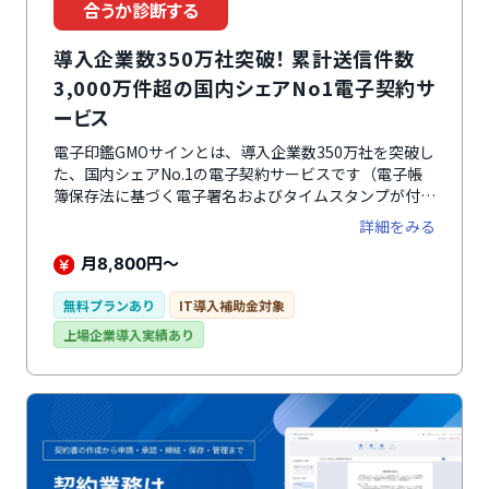
合うか診断する
導入企業数350万社突破！ 累計送信件数
3,000万件超の国内シェアNo1電子契約サ
ービス
電子印鑑GMOサインとは、導入企業数350万社を突破し
た、国内シェアNo.1の電子契約サービスです（電子帳
簿保存法に基づく電子署名およびタイムスタンプが付与
された契約の累計送信件数（タイムスタンプのみの契約
詳細をみる
を除く、主な含む電子署名サービスが対象）GMOリサ
ーチ&AI株式会社調べ（2024年12月））。契約締結か
月
円～
8,800
ら文書管理までを完結できます。「印紙税・郵送費のコ
ストを削減したい」「契約締結にかかる手間・時間を軽
無料プランあり
IT導入補助金対象
減したい」という企業におすすめです。さらに、2026
上場企業導入実績あり
年4月20日より、企業・自治体のなりすましや公式文書
の改ざんを防止する新機能「eシール（電子社印）」の
提供を開始しました。