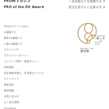
PRONIマガジン
一括見積もりを依頼する
PRO of the DX Award
受注を受けたい企業の方
PRONIアイミツSaaS
AI最強ナビ
業界DX最強ナビ
人事DX最強ナビ
ITランキング
プライバシーポリシー
コンテンツ制作・運営ポリシー
利用規約
社会保険労務士・司法書士について
サイトマップ
運営会社
採用情報
お問い合わせ
よくある質問
Facebook