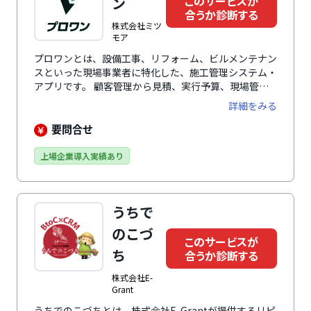
このサービスが
ン
合うか診断する
株式会社ミツ
モア
プロワンとは、設備工事、リフォーム、ビルメンテナン
スといった現場事業者に特化した、施工管理システム・
アプリです。 顧客管理から見積、実行予算、現場管
理、請求、会計ソフトに連携するための仕訳データ生成
詳細をみる
まで、現場と営業担当者の業務を一気通貫でカバーしま
す。業界特化ならではの業務フローと、エンタープライ
要問合せ
ズにも対応できるカスタマイズ性を両立している点が特
徴です。売上の最大化と事務工数の削減を同時に実現し
上場企業導入実績あり
ます。
うちで
のこづ
このサービスが
ち
合うか診断する
株式会社E-
Grant
うちでのこづちとは、株式会社E-Grantが提供するリピ