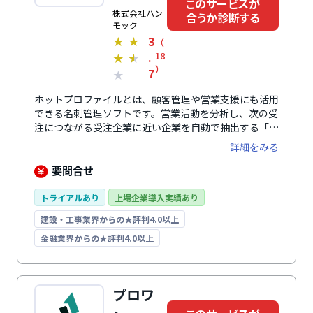
このサービスが
株式会社ハン
合うか診断する
モック
3
★
★
（
.
18
★
★
）
7
★
ホットプロファイルとは、顧客管理や営業支援にも活用
できる名刺管理ソフトです。営業活動を分析し、次の受
注につながる受注企業に近い企業を自動で抽出する「ホ
ットプロファイル Sales」と、社内に眠っている名刺や
詳細をみる
購入データを活用して見込み客を発掘する「ホットプロ
ファイル Marketing」の2つのサービスが展開されてい
要問合せ
ます。名刺スキャン機能では、撮影やスキャンしてデー
タ化した後にオペレーターによる入力補正を行うため、
トライアルあり
上場企業導入実績あり
顧客情報を正確に管理可能です。また、自社の課題に合
建設・工事業界からの★評判4.0以上
わせた段階的な導入もでき、まずは名刺管理機能から導
入することも可能です。簡単な操作が特徴で、営業部門
金融業界からの★評判4.0以上
に負担をかけずに導入できます。
プロワ