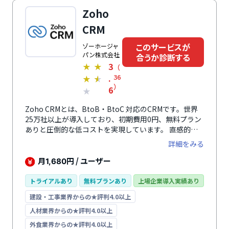
がいる企業やグローバルに展開している企業にもおすす
Zoho
めです。
CRM
このサービスが
ゾーホージャ
パン株式会社
合うか診断する
3
★
★
（
.
36
★
★
）
6
★
Zoho CRMとは、BtoB・BtoC 対応のCRMです。世界
25万社以上が導入しており、初期費用0円、無料プラン
ありと圧倒的な低コストを実現しています。 直感的な
操作性が特徴。「キャンバス」機能を使えば、好みのデ
詳細をみる
ザイン・配置にカスタマイズしたオーダーメイドCRM
を作成できます。 顧客の連絡先などの基本情報、商談
月
円 / ユーザー
1,680
履歴や提案書など関連情報に至るまで全て一元管理。営
業プロセスの可視化・業務効率化を実現します。 商談
トライアルあり
無料プランあり
上場企業導入実績あり
化率300%、一人あたりの売上高41%、顧客の解約
建設・工事業界からの★評判4.0以上
率-27%、商談にかかる期間-24%の実績あり（利用ユ
ーザーへのアンケート調査）。 柔軟なカスタマイズ、
人材業界からの★評判4.0以上
レポート作成やフォローメール送信などの自動化で営業
外食業界からの★評判4.0以上