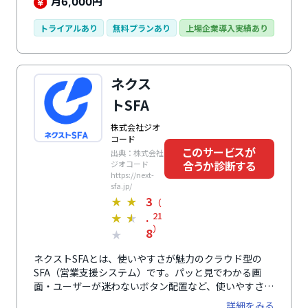
アルタイムに営業パイプラインを可視化。売上目標営業
月
円
6,000
チームの活動、生産性、業績に関する詳細なレポートは
成果目標の達成に役立ちます。最大100万件の従業員数
トライアルあり
無料プランあり
上場企業導入実績あり
を登録でき、ユーザー数、ストレージ容量は無制限、利
用制限なし。業務自動化ツールで時間節約、2,000万社
を超える登録企業のデータ、自動的に連携するコンタク
ネクス
トレコードが潜在顧客へのアプローチにつながります。
他にもミーティングのスケジュール設定、ウェブチャッ
トSFA
ト、Eメールテンプレート、コールなどの無料で利用で
きる機能が満載で、幅広い業務の効率化、活性化を促進
株式会社ジオ
します。
コード
このサービスが
出典：株式会社
合うか診断する
ジオコード
https://next-
sfa.jp/
3
★
★
（
.
21
★
★
）
8
★
ネクストSFAとは、使いやすさが魅力のクラウド型の
SFA（営業支援システム）です。パッと見でわかる画
面・ユーザーが迷わないボタン配置など、使いやすさを
追求した設計が特徴。機能はリスト作成、案件管理、デ
詳細をみる