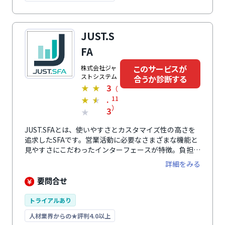
戦略達成に導きます。モバイルアプリを使えば外出先な
どからもアクセス可能。使い方動画やノウハウ資料、
認定パートナーよる構築支援などニーズに合わせた多様
なサポートが用意されています。
JUST.S
FA
このサービスが
株式会社ジャ
ストシステム
合うか診断する
3
★
★
（
.
11
★
★
）
3
★
JUST.SFAとは、使いやすさとカスタマイズ性の高さを
追求したSFAです。営業活動に必要なさまざまな機能と
見やすさにこだわったインターフェースが特徴。負担に
なりがちな日々の報告業務を軽減し、有効な情報をシス
詳細をみる
テム上に蓄積できます。入力されたデータをリアルタイ
ムに集計し、分析軸に合わせたさまざまなチャートで表
要問合せ
示できる機能も備わっており、営業現場の課題や改善ポ
イントをすばやく把握することも実現します。個人ごと
トライアルあり
に表示されるパネルのレイアウト変更や追加をマウス操
人材業界からの★評判4.0以上
作のみで簡単に行うことができるため、常に変化する課