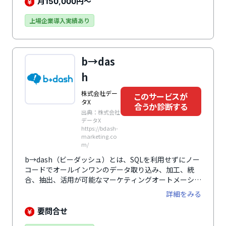
（来店・購買など）を行動履歴として記録します。行動
月
円～
150,000
履歴の活用により顧客ごとに合った販促施策を実施する
ことができるため、飲食・小売・サービス業を中心に幅
上場企業導入実績あり
広い業種・業態で利用されています。
b→das
h
株式会社デー
このサービスが
タX
合うか診断する
出典：株式会社
データX
https://bdash-
marketing.co
m/
b→dash（ビーダッシュ）とは、SQLを利用せずにノー
コードでオールインワンのデータ取り込み、加工、統
合、抽出、活用が可能なマーケティングオートメーショ
ン（MA）です。110を超える業種の13万テーブル分の
詳細をみる
統合ナレッジをGUIに昇華させた技術のデータパレット
が特徴です。Webサイト上の行動履歴や企業が持つ顧客
要問合せ
情報や購買情報、商品情報だけでなく、広告情報や地域