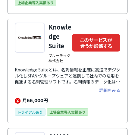
情報や天気の情報までもを取込み、関連付けることで多
上場企業導入実績あり
様な分析ができます。精密な分析をにより、顧客インサ
イトを導き出し、最適なマーケティングが可能となりま
す。サイトに訪れた顧客の行動情報をもとに、適切なタ
Knowle
イミングでバナーを表示しクーポンを配布したり、告知
するなどのアプローチも可能です。
dge
このサービスが
Suite
合うか診断する
ブルーテック
株式会社
Knowledge Suiteとは、名刺情報を正確に高速でデジタ
ル化しSFAやグループウェアと連携して社内での活用を
促進する名刺管理ソフトです。名刺情報のデータ化は、
名刺に手書きしたメモさえも認識するほど高性能な
詳細をみる
OCRや、独自の辞書機能、オペレーターによる正確さ
入力で反映されます。取り込んだ名刺情報は自動的に
月
円
55,000
GRIDY SFAの顧客データに蓄積されるため、活動情報な
どのデータを紐付けて一元管理が可能です。データ補正
トライアルあり
上場企業導入実績あり
作業は、国内スタッフが名刺情報を部分的に目視、修正
するため安全にデータを保管できます。