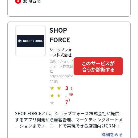
要問合せ
先との関係を一つのプラットフォームで可視化し、業務
全体の効率化を支援します。
SHOP
FORCE
ショップフォ
ース株式会社
出典：ショップ
このサービスが
フォース株式会
合うか診断する
社
https://shopfor
ce.jp/
3
★
★
（
.
49
★
★
）
7
★
SHOP FORCEとは、ショップフォース株式会社が提供
するアプリ開発から顧客管理、マーケティングオートメ
ーションまでノーコードで実現できる店舗向けCRMで
す。飲食店・アパレル・小売・美容院・ドラッグ様々な
詳細をみる