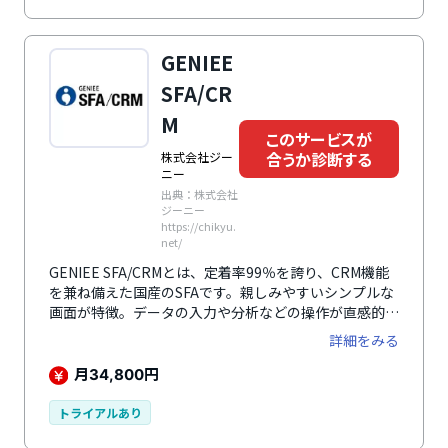
題や実態に合わせ迅速に施策を打つことができます。営
業組織全体の継続成長を強力にサポートします。
GENIEE
SFA/CR
M
このサービスが
合うか診断する
株式会社ジー
ニー
出典：株式会社
ジーニー
https://chikyu.
net/
GENIEE SFA/CRMとは、定着率99％を誇り、CRM機能
を兼ね備えた国産のSFAです。親しみやすいシンプルな
画面が特徴。データの入力や分析などの操作が直感的に
可能で、商談から顧客の管理まで簡単に行えます。大手
詳細をみる
SFAのおよそ1/3のコストで多彩な機能を実現し、項目
設定もデータ移行もドラッグアンドドロップで簡単に実
月
円
34,800
行できるのも大きな魅力のひとつ。営業活動を可視化
し、営業力向上や生産性向上、ノウハウの蓄積・共有な
トライアルあり
ど、さまざまな営業課題を解決します。Gmail、カレン