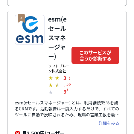
esm(e
3
セール
スマネ
ージャ
このサービスが
ー)
合うか診断する
ソフトブレー
ン株式会社
3
★
★
（
.
56
★
★
）
3
★
esm(eセールスマネージャー) とは、利用継続95％を誇
るCRMです。活動報告は一度入力するだけで、すべての
ツールに自動で反映されるため、現場の営業工数を最小
限に抑えられます。直感的に理解できるダッシュボード
詳細をみる
でリモートでも瞬時に状況を把握でき、無駄なくコミュ
ニケーションを最適化。営業の案件管理から顧客管理機
月
円/ユーザー
3,500