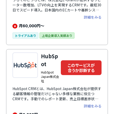
ーター数増加、LTVの向上を実現するCRMです。最短30
日でスピード導入。日本国内のECカートや基幹システ
ムとの自動連携にほぼ対応しているので追加のシステム
詳細をみる
開発不要で即座に導入できます。特許取得した独自の分
析プログラムは、顧客満足度93％以上、2020年のこづ
月
円～
60,000
ち内流通データ2,000億円を達成しています。結果に応
じ可改善施策を適応する結果検証、自社のステータス・
トライアルあり
上場企業導入実績あり
ボトルネックを検証する顧客分析、追うべき改善結果が
一目でわかる改善施策の機能などEC通販システムとの
自動連携機能を用意してます。ニーズに合わせたデータ
HubSp
分析、そのまま報告やレポーティングに利用できるデザ
イン設計など豊富な機能を搭載しています。
ot
このサービスが
合うか診断する
HubSpot
Japan株式会
社
HubSpot CRMとは、HubSpot Japan株式会社が提供す
る顧客情報の管理だけじゃない多様な業務に役立つ
CRMです。手動でのレポート更新、売上目標進捗状況
を営業担当者へ確認というような煩雑な作業はすべてお
詳細をみる
まかせ可能です。直感的で見やすいダッシュボードでリ