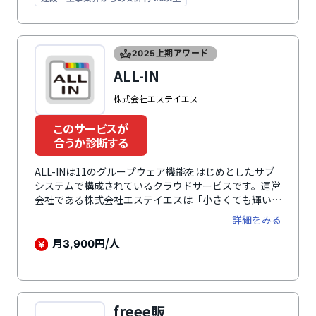
2025上期アワード
ALL-IN
株式会社エステイエス
このサービスが
合うか診断する
ALL-INは11のグループウェア機能をはじめとしたサブ
システムで構成されているクラウドサービスです。運営
会社である株式会社エステイエスは「小さくても輝いて
いるカッコいい会社を増やしたい！」と考え、中小・小
詳細をみる
規模事業者に必要な機能をすべて搭載しています。導入
実績は270社以上と多くの企業で利用されています。グ
月
円/人
3,900
ループウェア・顧客管理（CRM）、営業支援（SFA）、
人事管理、労務、給与、会計、販売、仕入、在庫管理な
ど経営に必要な機能をこれひとつに集約。それぞれに入
力されたデータは全システムへリアルタイムに反映され
freee販
ます。勤怠管理、タスク共有管理、イベント管理・アド