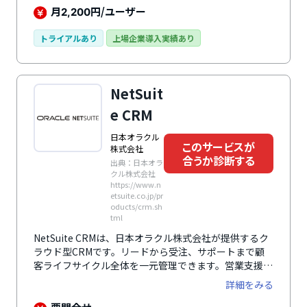
が特徴で、操作性を高め作業効率をアップします。ノー
月
円/ユーザー
2,200
コードでチャットボットやWebフォームを作成し、リ
ード情報を自動収集、セールスプロセスによってパイプ
トライアルあり
上場企業導入実績あり
ラインをステージ分けし進捗とネクストアクションを可
視化、定型業務の自動化や提案書、見積書、契約書を自
動生成さらには電子契約の締結までPipedrive内で完結
NetSuit
します。営業パーソンの営業活動をアシストし、営業
力、顧客満足度の向上につながる機能が満載です。
e CRM
日本オラクル
このサービスが
株式会社
合うか診断する
出典：日本オラ
クル株式会社
https://www.n
etsuite.co.jp/pr
oducts/crm.sh
tml
NetSuite CRMは、日本オラクル株式会社が提供するク
ラウド型CRMです。リードから受注、サポートまで顧
客ライフサイクル全体を一元管理できます。営業支援
（SFA）、マーケティング・オートメーション、カスタ
詳細をみる
マーサービス管理に加え、見積もり、受注管理、コミッ
ション、販売予測機能も搭載。顧客・パートナー・仕入