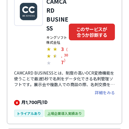
CAMCA
RD
BUSINE
SS
このサービスが
合うか診断する
キングソフト
株式会社
3
★
★
（
.
30
★
★
）
7
★
CAMCARD BUSINESSとは、制度の高いOCR変換機能を
使うことで最速5秒で名刺をデータ化できる名刺管理ソ
フトです。展示会や複数人での商談の際、名刺交換を行
ってからすぐにデータ化し管理できるため、スピード感
詳細をみる
を大切にする営業に貢献します。取り込んだ名刺データ
はオペレーターによるデータの修正が入るため、名刺情
月
円/ID
1,700
報を99％の精度で補正できるのが特徴です。SFA機能を
活用し商談情報やタスクを名刺に紐付けしておくことも
トライアルあり
上場企業導入実績あり
できます。日本語のほか、英語、中国語、フランス語な
ど計17ヶ国の言語に対応しているので、外国人労働者