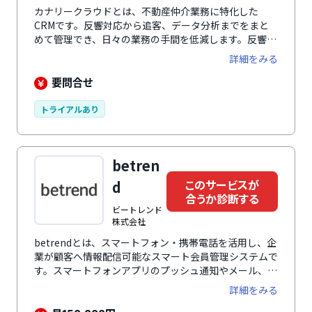
カナリークラウドとは、不動産仲介業務に特化した
CRMです。反響対応から追客、データ分析までをまと
めて管理でき、日々の業務の手間を低減します。反響か
ら来店までのやりとりを複数媒体にまたがって一画面で
詳細をみる
確認できるため、ツールの切り替えや情報の抜け漏れを
防げます。また、自動追客機能を使えば、来店予約まで
要問合せ
の流れもスムーズになり、担当者の負担軽減を実現。さ
らに、蓄積されたデータを自動で整理・分析すること
トライアルあり
で、営業戦略の立案や日々の集計作業も効率的に進めら
れます。
betren
このサービスが
d
合うか診断する
ビートレンド
株式会社
betrendとは、スマートフォン・携帯電話を活用し、企
業が顧客へ情報配信可能なスマート会員管理システムで
す。スマートフォンアプリのプッシュ通知やメール、
LINEなどのマルチコンタクトチャネルを有し、最適な
詳細をみる
情報配信手段を利用できます。また、顧客の利用状況