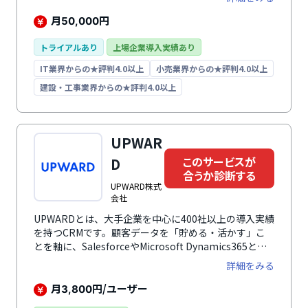
ータ分析など、営業管理に特化しています。案件管理画
面では、ドラッグアンドドロップで直感的に操作でき、
月
円
50,000
プログラミング不要で営業体制や管理項目に合わせて項
目をカスタマイズ可能です。iPhoneではアプリ、
トライアルあり
上場企業導入実績あり
AndoroidではGoogle chromeなどのブラウザから利用
IT業界からの★評判4.0以上
小売業界からの★評判4.0以上
できるので、外出時も営業情報の確認や、報告書を提出
できます。サポートは初期設定から運用開始後の相談・
建設・工事業界からの★評判4.0以上
質問まで無料で対応しており、導入後の定着率は98.6%
（※）に達しています。（※2025年3月時点）
UPWAR
このサービスが
D
合うか診断する
UPWARD株式
会社
UPWARDとは、大手企業を中心に400社以上の導入実績
を持つCRMです。顧客データを「貯める・活かす」こ
とを軸に、SalesforceやMicrosoft Dynamics365とい
ったクラウドCRMと連携し、外回り・訪問営業の方々
詳細をみる
がより創造的に働けるよう、多様なサポート機能を提供
しています。スマホやタブレットといったモバイルデバ
月
円/ユーザー
3,800
イスで直感的に操作できる使いやすさが特徴のひとつで