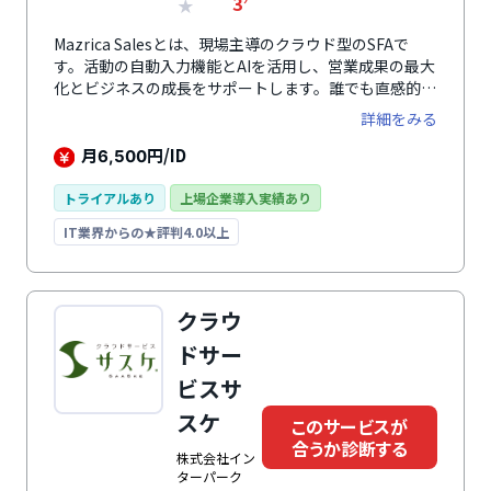
3
★
Mazrica Salesとは、現場主導のクラウド型のSFAで
す。活動の自動入力機能とAIを活用し、営業成果の最大
化とビジネスの成長をサポートします。誰でも直感的に
使いこなせる画面構成が特徴で、モバイルアプリからの
詳細をみる
入力もできるため、現場での定着率が圧倒的に高まりま
す。アクション管理機能や、コメント機能、売上や営業
月
円/ID
6,500
進捗率のレポート機能があり、現場の営業活動を見える
化します。また、slackやGmailなどの連絡ツールや
トライアルあり
上場企業導入実績あり
Sansanなどの名刺管理ツールなど、多くのクラウドツ
IT業界からの★評判4.0以上
ールと連携できるため、営業組織全体のナレッジ共有が
可能です。
クラウ
ドサー
ビスサ
スケ
このサービスが
合うか診断する
株式会社イン
ターパーク