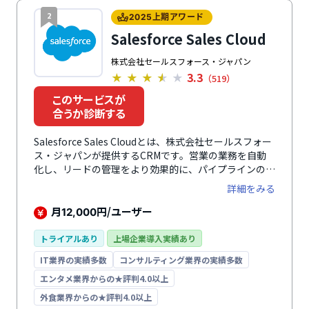
2
2025上期アワード
Salesforce Sales Cloud
株式会社セールスフォース・ジャパン
3.3
★
★
★
★
★
（519）
このサービスが
合うか診断する
Salesforce Sales Cloudとは、株式会社セールスフォー
ス・ジャパンが提供するCRMです。営業の業務を自動
化し、リードの管理をより効果的に、パイプラインの把
握の正確化を実現する世界No.1*のCRM・SFAです。リ
詳細をみる
アルタイムなデータの見える化と営業戦略の迅速な展開
により、どこからでもビジネスの成長を後押しします。
月
円/ユーザー
12,000
営業プロセスをスムーズにし、パフォーマンスを最大化
する多数の機能を標準搭載。日々の営業活動を効率化
トライアルあり
上場企業導入実績あり
し、短期間での成約数増加を支援します。（出典：IDC
IT業界の実績多数
コンサルティング業界の実績多数
社『Worldwide Semiannual Software Tracker』2025
年4月）
エンタメ業界からの★評判4.0以上
外食業界からの★評判4.0以上