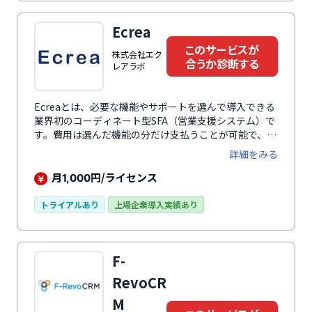
ダー、Googleマップ、Webフォームなど、ビジネスに
欠かせないツールとの連携も可能。日々の業務負担の削
Ecrea
減に貢献します。
このサービスが
株式会社エク
合うか診断する
レアラボ
Ecreaとは、必要な機能やサポートを選んで導入できる
業界初のコーディネート型SFA（営業支援システム）で
す。費用は選んだ機能の分だけ支払うことが可能で、顧
客管理、案件管理、商談管理、クレーム管理、メール配
詳細をみる
信など、自社に必要な機能だけを選んで導入できます。
操作はかなりシンプルで、初めてSFAを導入する企業に
月
円/ライセンス
1,000
も最適なシステムといえます。経済産業省の情報処理支
援機関に認定されており、SFA業界に10年以上の経験を
トライアルあり
上場企業導入実績あり
持つセールス担当から、導入企業のニーズに合ったサー
ビスの提案を受けられます。
F-
RevoCR
M