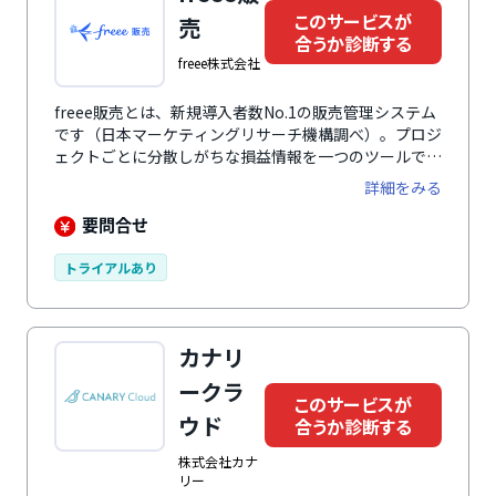
レス帳など豊富な機能を搭載しているのも特徴のひとつ
このサービスが
売
です。グループウェアの情報は従業員で共有されるた
合うか診断する
め、管理の負担削減につながります。データはすべて信
freee株式会社
頼の高い高セキュリティなクラウド上に保存されるた
め、安全して利用できます。
freee販売とは、新規導入者数No.1の販売管理システム
です（日本マーケティングリサーチ機構調べ）。プロジ
ェクトごとに分散しがちな損益情報を一つのツールでタ
イムリーに可視化できます。案件の受注見込みから経理
詳細をみる
の支払処理まで、スムーズに一元管理します。これによ
り、煩雑な業務フローが効率化され、業務負担を減らし
要問合せ
つつ成果を最大化できます。業務プロセスをシンプルに
つなげることで、部門間の連携を強化。コミュニケーシ
トライアルあり
ョンを最小限にスピード感ある経営を実現します。さら
に、人件費を換算し、コスト削減に貢献します。
カナリ
ークラ
このサービスが
ウド
合うか診断する
株式会社カナ
リー