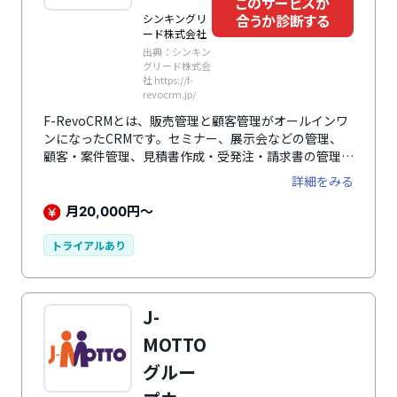
このサービスが
合うか診断する
シンキングリ
ード株式会社
出典：シンキン
グリード株式会
社 https://f-
revocrm.jp/
F-RevoCRMとは、販売管理と顧客管理がオールインワ
ンになったCRMです。セミナー、展示会などの管理、
顧客・案件管理、見積書作成・受発注・請求書の管理な
ど販売管理と顧客対応の各プロセスで必要な機能を網羅
詳細をみる
しています。販売管理、マーケティング、営業支援、共
通機能、保守サポート・プロジェクト管理機能も搭載し
月
円～
20,000
ており、カスタマイズも可能。コストパフォーマンスの
高さも大きな魅力です。
トライアルあり
J-
MOTTO
グルー