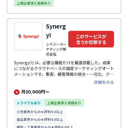
す。セールスパーソンに密接に寄り添いながら、営業現
上場企業導入実績あり
場のデジタルトランスフォーメーション（DX）を推進
し、営業力を強化します。報告・日報作業のような事務
作業の手間を省くことで顧客と向き合う時間を最大化
Synerg
し、分析可能なデータにすることで勝ちパターンを見出
し、再現性のある営業組織をつくります。活用シーンや
y!
このサービスが
ユーザー数に応じて、最適な料金プランが選べる点も魅
合うか診断する
力です。
シナジーマー
ケティング株
式会社
Synergy!とは、必要な機能だけを厳選搭載した、成果
につながるクラウドベースの国産マーケティングオート
メーションです。集客、顧客情報の統合・一元化、クロ
スチャネル・メッセージング、分析まで、マーケティン
詳細をみる
グ課題を解決するソリューションがあらゆる活動をサポ
ートします。操作性抜群のシンプルな画面デザインはマ
月
円～
20,000
ニュアル不要で、スムーズかつ効率的に使用可能です。
また、細やかな権限設定・操作ログ・強制ログオフ・二
トライアルあり
上場企業導入実績あり
重ログイン検知などを利用できる堅牢なセキュリティを
小売業界からの★評判4.0以上
備えています。さらに、顧客満足度90%を獲得する無
料サポートセンターも完備。ニーズに合わせたプランや
食品業界からの★評判4.0以上
設定を提案する活動支援サービスも利用可能です。
建設・工事業界からの★評判4.0以上