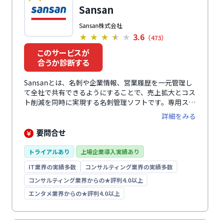
Sansan
Sansan株式会社
3.6
★
★
★
★
★
（473）
このサービスが
合うか診断する
Sansanとは、名刺や企業情報、営業履歴を一元管理し
て全社で共有できるようにすることで、売上拡大とコス
ト削減を同時に実現する名刺管理ソフトです。専用スキ
ャナーまたはスマートフォンで名刺をスキャンして
詳細をみる
Sansanに登録すると、高度なAI技術とオペレーターの
手入力により99.9%の精度でデータ化されます。これに
要問合せ
より、正確で最新の顧客情報を蓄積できます。あらかじ
め搭載している100万件以上の企業情報や商談をはじめ
トライアルあり
上場企業導入実績あり
とする営業活動の情報も一元管理できるようにすること
IT業界の実績多数
コンサルティング業界の実績多数
で、これまで気付けなかったビジネス機会を最大化し、
売上の拡大を後押しします。名刺関連の業務や商談準備
コンサルティング業界からの★評判4.0以上
を効率化することで、社員一人ひとりの生産性を高め、
エンタメ業界からの★評判4.0以上
コストの削減にも貢献します。