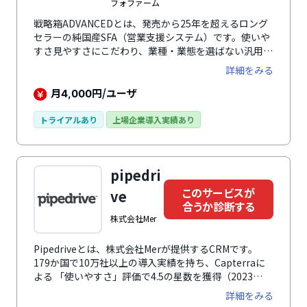
フォファーム
戦略箱ADVANCEDとは、発売から25年を超えるロング
セラーの純国産SFA（営業支援システム）です。使いや
すさ見やすさにこだわり、業種・業態を選ばない汎用性
の高さが特徴で、10年以上の長期に渡り利用している
詳細をみる
企業も多数。顧客情報を中心としたデータ構造となって
おり、顧客情報に紐づく全ての情報が1画面で把握でき
月
円/ユーザ
4,000
ます。また、スケジュール管理、活動管理、商談・受
注・売上管理、各種集計、掲示板、クレーム管理、CSV
トライアルあり
上場企業導入実績あり
入出力などのデータ連携機能も備えています。
SFA/CRM製品には珍しい、地図情報を活用した区画管
理機能も搭載しています。導入から定着まで専任担当者
pipedri
による充実したサポートが受けられるのも魅力です。
このサービスが
ve
合うか診断する
株式会社Mer
Pipedriveとは、株式会社Merが提供するCRMです。
179か国で10万社以上の導入実績を持ち、Capterraに
よる 「使いやすさ」評価で4.5の星数を獲得（2023
年）、顧客支援満足度93%、など多くの実績を持って
詳細をみる
います。シンプルで使いやすく優れたインターフェイス