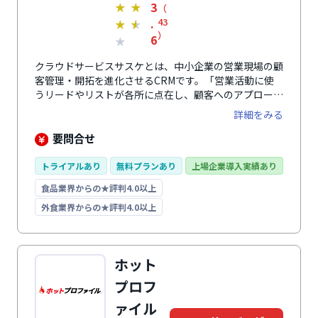
3
★
★
（
.
43
★
★
）
6
★
クラウドサービスサスケとは、中小企業の営業現場の顧
客管理・開拓を進化させるCRMです。「営業活動に使
うリードやリストが各所に点在し、顧客へのアプローチ
状況が担当者にしかわからない」といった状況を解消し
詳細をみる
ます。さまざまなルートで獲得した顧客リードを一元管
理し、営業状況を組織全体で共有・可視化できる状態に
要問合せ
します。また、管理運用の効率化だけでなく、メール配
信自動化や営業リードの育成、AIによる営業活動支援な
トライアルあり
無料プランあり
上場企業導入実績あり
ど、営業成果拡大につながる機能も搭載。解約率の低さ
食品業界からの★評判4.0以上
と長い歴史を誇る、誰にでも使いやすい国産ツールで
す。
外食業界からの★評判4.0以上
ホット
プロフ
ァイル