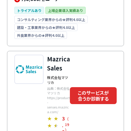
能、リードなーチャリングやターゲティングまでを行
い、ノウハウの蓄積・分析でさまざまな営業課題を解決
トライアルあり
上場企業導入実績あり
します。導入後もサポートデスク、集合方研修、専任の
コンサルティング業界からの★評判4.0以上
顧客アドバイザー、活用支援サイトなどのサポート体制
が整っているため、安心して利用できます。
建設・工事業界からの★評判4.0以上
外食業界からの★評判4.0以上
Mazrica
Sales
株式会社マツ
リカ
出典：株式会社
このサービスが
マツリカ
合うか診断する
https://product
-
senses.mazric
a.com/
3
★
★
（
.
19
★
★
）