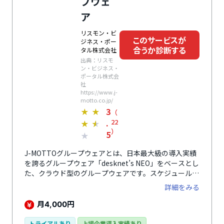
プウェ
ア
リスモン・ビ
このサービスが
ジネス・ポー
合うか診断する
タル株式会社
出典：リスモ
ン・ビジネス・
ポータル株式会
社
https://www.j-
motto.co.jp/
3
★
★
（
.
22
★
★
）
5
★
J-MOTTOグループウェアとは、日本最大級の導入実績
を誇るグループウェア「desknet’s NEO」をベースとし
た、クラウド型のグループウェアです。スケジュール管
理、情報発信、ワークフローなど組織運営に必要な各種
詳細をみる
ツールをリーズナブルな価格で提供しています。パソコ
ンが苦手な方でも直感的に操作できる、使いやすさ・見
月
円
4,000
やすさこだわった画面が特徴です。また、主要アプリは
すべてスマートフォンに対応しているので、社外でも仕
トライアルあり
上場企業導入実績あり