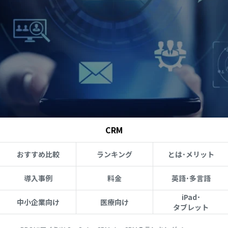
CRM
おすすめ比較
ランキング
とは･メリット
導入事例
料金
英語･多言語
iPad･
中小企業向け
医療向け
タブレット