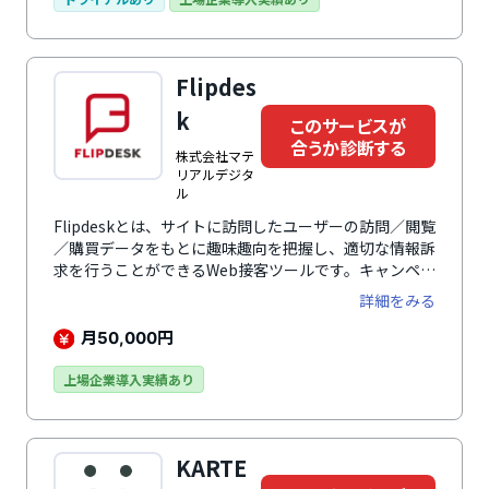
事を進めることができます。通話料無料の電話・メー
ル・チャット・無料セミナーなど、経験豊富な専門スタ
ッフによるサポート体制も充実しているため、専門知識
Flipdes
がなくても安心して利用できます。
k
このサービスが
合うか診断する
株式会社マテ
リアルデジタ
ル
Flipdeskとは、サイトに訪問したユーザーの訪問／閲覧
／購買データをもとに趣味趣向を把握し、適切な情報訴
求を行うことができるWeb接客ツールです。キャンペー
ン告知やクーポン発行、チャットサポートなどにより、
詳細をみる
一人ひとりの状況に合った最適な接客を実現し、顧客体
験（CX）を向上。購買率の向上やサイト内回遊・会員
月
円
50,000
登録の促進、離脱率の低減などに貢献します。2014年9
月のサービス提供開始から、累計導入数は1,500社・
上場企業導入実績あり
1,800サイトを突破。Web接客ツールの先駆けとして培
ってきた実績と信頼で、企業規模問わず、業種も幅広い
企業で利用されています。
KARTE