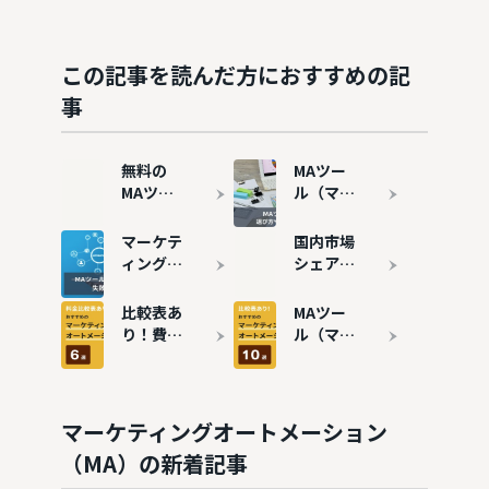
この記事を読んだ方におすすめの記
事
無料の
MAツー
MAツー
ル（マー
ル（マー
ケティン
ケティン
グオート
マーケテ
国内市場
グオート
メーショ
ィングオ
シェア・
メーショ
ン）と
ートメー
導入数が
ン）7選
は？機能
ションツ
多いMA
比較表あ
MAツー
｜メリッ
やメリッ
ール
ツール10
り！費用
ル（マー
トや注意
ト・デメ
（MA）
選を紹介
の安いお
ケティン
点も解説
リット、
の導入事
すすめの
グオート
選び方を
例8選 |
MAツー
メーショ
解説
失敗事例
ル6選を
ン）おす
マーケティングオートメーション
も解説
紹介
すめ10選
（MA）の新着記事
を徹底比
較