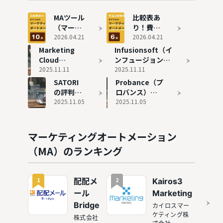
MAツール
比較表あ
（マーケ
り！費用
ティング
2026.04.21
の安いお
2026.04.21
オートメ
すすめの
Marketing
Infusionsoft（イ
ーショ
MAツール
Cloud
ンフュージョンソ
ン）おす
6選を紹
Account
2025.11.11
フト）の評判と実
2025.11.11
すめ10選
介
Engagement
態
SATORI
Probance（プ
を徹底比
の評判と実態
の評判と
ロバンス）の
較
実態
2025.11.05
評判と実態
2025.11.05
マーケティングオートメーション
（MA）のランキング
1
2
配配メ
Kairos3
ール
Marketing
Bridge
カイロスマー
ケティング株
株式会社