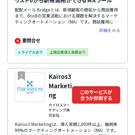
リスト0から新規開拓ができるMAツール
配配メール Bridgeとは、新規顧客の開拓から商談獲得
まで、BtoBの営業活動における課題を解決するマーケ
ティングオートメーション（MA）です。商談獲得に特
化した機能や、シンプルな設定画面に加え、専任のスタ
詳細をみる
ッフによる手厚い無償支援により、MAの導入がはじめ
ての企業でも安心して利用できます。ノウハウ提供によ
要問合せ
り成果改善を実現するアフターフォローと、導入企業の
成功事例や要望を取り入れてサービスを改善することで
トライアルあり
上場企業導入実績あり
ユーザー企業すべての成果の最大化を目指します。
Kairos3
2
Marketi
このサービスが
ng
合うか診断する
カイロスマー
ケティング株
式会社
Kairos3 Marketingは、導入実績2,000件以上、継続率
99%のマーケティングオートメーション（MA）です。