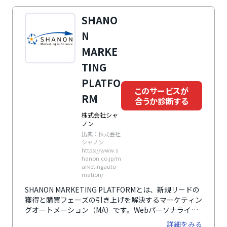
SHANO
N
MARKE
TING
PLATFO
このサービスが
RM
合うか診断する
株式会社シャ
ノン
出典：株式会社
シャノン
https://www.s
hanon.co.jp/m
arketingauto
mation/
SHANON MARKETING PLATFORMとは、新規リードの
獲得と購買フェーズの引き上げを解決するマーケティン
グオートメーション（MA）です。Webパーソナライズ
によるリード獲得のサポート、顧客管理、シナリオ設計
詳細をみる