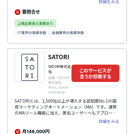
詳細をみる
要問合せ
上場企業導入実績あり
IT業界の実績多数
金融業界の実績多数
SATORI
SATORI株式会
このサービスが
社
合うか診断する
出典：SATORI
株式会社
https://satori.
marketing/
SATORIとは、1,500社以上が導入する認知度No.1の国
産マーケティングオートメーション（MA）です。通常
のMAツール機能に加え、匿名ユーザーへもアプローチ
する「アンノウンマーケティング」で、リードジェネレ
詳細をみる
ーションに強く、Webサイト上のコンバージョンを促
します。
月
円
148,000