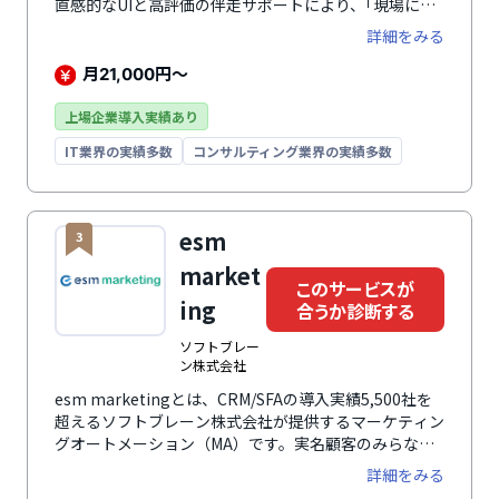
直感的なUIと高評価の伴走サポートにより、｢現場に定
着しやすいMA｣として、規模を問わず多くの企業に利用
詳細をみる
されています。名刺データの取り込みやメール作成はAI
がサポート。マーケティング施策の効率化はもちろん、
月
円～
21,000
効果測定まで一貫して対応し、費用対効果を可視化しま
す。さらに、SFAツール｢Kairos3 Sales｣や他社システム
上場企業導入実績あり
との連携で拡張も可能。強固なセキュリティと柔軟なア
IT業界の実績多数
コンサルティング業界の実績多数
クセス管理にも対応し、大規模組織で部署・拠点・グル
ープをまたいでも安心して活用できます。
esm
3
market
このサービスが
ing
合うか診断する
ソフトブレー
ン株式会社
esm marketingとは、CRM/SFAの導入実績5,500社を
超えるソフトブレーン株式会社が提供するマーケティン
グオートメーション（MA）です。実名顧客のみらなら
ず、匿名の見込み顧客にもアプローチできるのが特徴の
詳細をみる
ひとつ。匿名リードであっても興味関心に合わせたアプ