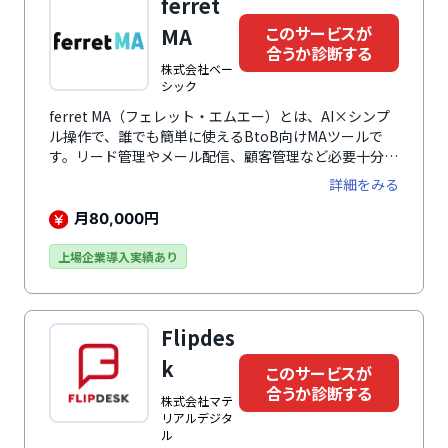
ferret
トレコードが潜在顧客へのアプローチにつながります。
他にもミーティングのスケジュール設定、ウェブチャッ
このサービスが
MA
ト、Eメールテンプレート、コールなどの無料で利用で
合うか診断する
きる機能が満載で、幅広い業務の効率化、活性化を促進
株式会社ベー
します。
シック
ferret MA（フェレット・エムエー）とは、AI×シンプ
ル操作で、誰でも簡単に使えるBtoB向けMAツールで
す。リード管理やメール配信、顧客管理など必要十分な
機能を網羅しています。リード数が増えても価格が跳ね
詳細をみる
上がりにくい料金体系に加え、SFA連携やユーザー追加
も追加費用なしで利用可能です。運用の属人化や従量課
月
円
80,000
金による予算超過といった課題を解決し、長期的な安定
運用を実現します。
上場企業導入実績あり
Flipdes
k
このサービスが
合うか診断する
株式会社マテ
リアルデジタ
ル