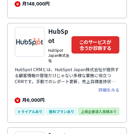
ローチが可能です。サイトから離脱したリードを再度連
月
円
148,000
れ戻す機能も搭載しています。ダッシュボードでは、
Webサイトに訪れている顧客の状態を確認可能。カス
タマー詳細画面では、氏名やメールアドレスなど基本的
な顧客情報管理に加え、カスタム項目に任意の項目を設
HubSp
定できます。顧客をタグでグルーピングでき、イベント
来場などオフライン接触の管理も行えます。導入時は
ot
このサービスが
esm marketingにておすすめ設定をした状態で引き渡
合うか診断する
HubSpot
されるため、導入から1ヶ月で運用開始可能です。活用
Japan株式会
事例動画やセミナーでは、実際に効果の出た施策やノウ
社
ハウを契約者限定で公開。自社の施策に取り入れられま
す。
HubSpot CRMとは、HubSpot Japan株式会社が提供す
る顧客情報の管理だけじゃない多様な業務に役立つ
CRMです。手動でのレポート更新、売上目標進捗状況
を営業担当者へ確認というような煩雑な作業はすべてお
詳細をみる
まかせ可能です。直感的で見やすいダッシュボードでリ
アルタイムに営業パイプラインを可視化。売上目標営業
月
円
6,000
チームの活動、生産性、業績に関する詳細なレポートは
成果目標の達成に役立ちます。最大100万件の従業員数
トライアルあり
無料プランあり
上場企業導入実績あり
を登録でき、ユーザー数、ストレージ容量は無制限、利
用制限なし。業務自動化ツールで時間節約、2,000万社
を超える登録企業のデータ、自動的に連携するコンタク