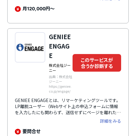
による購買フェーズの引き上げなどで営業活動を支援し
ます。
月
円～
120,000
GENIEE
ENGAG
E
このサービスが
合うか診断する
株式会社ジー
ニー
出典：株式会社
ジーニー
https://geniee.
co.jp/engage/
GENIEE ENGAGEとは、リマーケティングツールです。
LP離脱ユーザー（Webサイト上の申込フォームに情報
を入力したにも関わらず、送信せずにページを離れたユ
ーザー）をLINEに誘導し、シナリオ型の診断コンテン
詳細をみる
ツやプッシュ配信を通じて潜在顧客との関係を築き、購
買意欲を高めます。さらに、ユーザーの回答内容に応じ
要問合せ