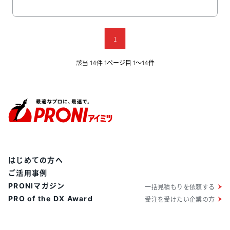
て自動で最適な商品やサービスを提案し、人的対応なし
で効率的に関心を引き上げます。完全成果報酬型の料金
体系で初期費用や月額費用は不要。専属のカスタマーサ
ポートが導入から運用まで一貫して支援し、リスクを抑
1
えながら新規顧客獲得数の増加とCPA（顧客獲得単価）
改善を実現します。
該当
件
14
1ページ目 1〜14件
はじめての方へ
ご活用事例
PRONIマガジン
一括見積もりを依頼する
PRO of the DX Award
受注を受けたい企業の方