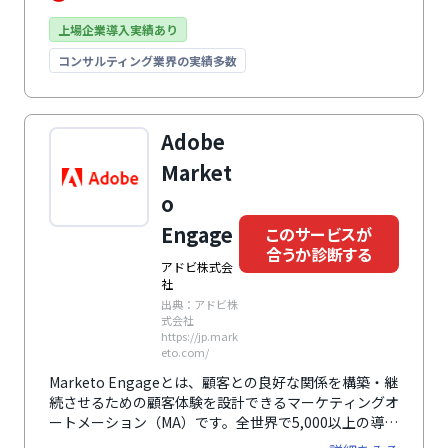
上場企業導入実績あり
コンサルティング業界の実績多数
Adobe
Market
o
Engage
このサービスが
合うか診断する
アドビ株式会
社
出典：アドビ株
式会社
https://jp.mark
eto.com/
Marketo Engageとは、顧客との良好な関係を構築・継
続させるための顧客体験を設計できるマーケティングオ
ートメーション（MA）です。全世界で5,000以上の導入
数があり、あらゆるビジネスニーズに応えるための、拡