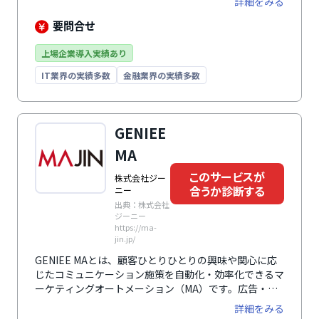
詳細をみる
張性と柔軟なサービス連携も実施しています。
要問合せ
上場企業導入実績あり
IT業界の実績多数
金融業界の実績多数
GENIEE
MA
このサービスが
株式会社ジー
合うか診断する
ニー
出典：株式会社
ジーニー
https://ma-
jin.jp/
GENIEE MAとは、顧客ひとりひとりの興味や関心に応
じたコミュニケーション施策を自動化・効率化できるマ
ーケティングオートメーション（MA）です。広告・顧
客・外部データなどの多様なデータを取得・統合・分
詳細をみる
析・可視化し、統合的なマーケティングで売上アップを