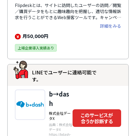
Flipdeskとは、サイトに訪問したユーザーの訪問／閲覧
／購買データをもとに趣味趣向を把握し、適切な情報訴
求を行うことができるWeb接客ツールです。キャンペー
ン告知やクーポン発行、チャットサポートなどにより、
詳細をみる
一人ひとりの状況に合った最適な接客を実現し、顧客体
験（CX）を向上。購買率の向上やサイト内回遊・会員
月
円
50,000
登録の促進、離脱率の低減などに貢献します。2014年9
月のサービス提供開始から、累計導入数は1,500社・
上場企業導入実績あり
1,800サイトを突破。Web接客ツールの先駆けとして培
ってきた実績と信頼で、企業規模問わず、業種も幅広い
企業で利用されています。
LINEでユーザーに連絡可能で
す。
b→das
h
株式会社デー
このサービスが
タX
合うか診断する
出典：株式会社
データX
https://bdash-