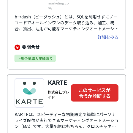
marketing.co
m/
b→dash（ビーダッシュ）とは、SQLを利用せずにノー
コードでオールインワンのデータ取り込み、加工、統
合、抽出、活用が可能なマーケティングオートメーショ
ン（MA）です。110を超える業種の13万テーブル分の
詳細をみる
統合ナレッジをGUIに昇華させた技術のデータパレット
が特徴です。Webサイト上の行動履歴や企業が持つ顧客
要問合せ
情報や購買情報、商品情報だけでなく、広告情報や地域
情報や天気の情報までもを取込み、関連付けることで多
上場企業導入実績あり
様な分析ができます。精密な分析をにより、顧客インサ
イトを導き出し、最適なマーケティングが可能となりま
す。サイトに訪れた顧客の行動情報をもとに、適切なタ
KARTE
イミングでバナーを表示しクーポンを配布したり、告知
するなどのアプローチも可能です。
このサービスが
株式会社プレ
合うか診断する
イド
KARTEは、スピーディーな初期設定で簡単にパーソナ
ライズ配信が実行できるマーケティングオートメーショ
ン（MA）です。大量配信はもちろん、クロスチャネル
でのシナリオ配信にも対応しています。