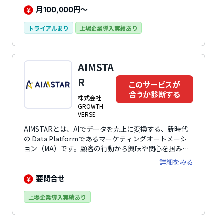
サポートします。
月
円～
100,000
トライアルあり
上場企業導入実績あり
AIMSTA
R
このサービスが
合うか診断する
株式会社
GROWTH
VERSE
AIMSTARとは、AIでデータを売上に変換する、新時代
の Data Platformであるマーケティングオートメーシ
ョン（MA）です。顧客の行動から興味や関心を掴み、
顧客に求められる情報を届けるために、AIでの最適な
詳細をみる
One to Oneメッセージ作成をはじめとする、データ統
合・分析・施策実行までこれひとつで対応できます。国
要問合せ
内通販・EC・小売・金融を中心に多数の企業で選ばれ
ているサービスです。
上場企業導入実績あり