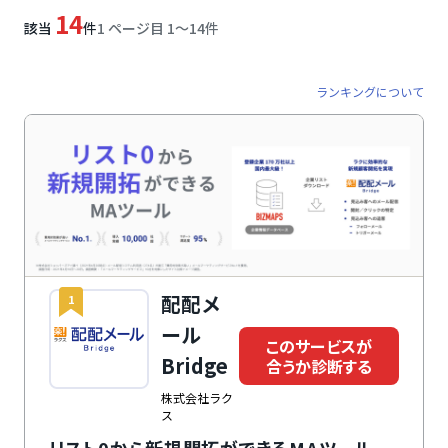
14
該当
件
1 ページ目 1〜14件
ランキングについて
配配メ
1
ール
このサービスが
Bridge
合うか診断する
株式会社ラク
ス