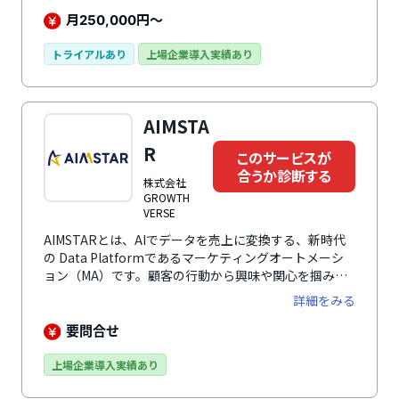
たサービスです。アポ設定率・成約率の向上を実現しま
す。
月
円～
250,000
トライアルあり
上場企業導入実績あり
AIMSTA
R
このサービスが
合うか診断する
株式会社
GROWTH
VERSE
AIMSTARとは、AIでデータを売上に変換する、新時代
の Data Platformであるマーケティングオートメーシ
ョン（MA）です。顧客の行動から興味や関心を掴み、
顧客に求められる情報を届けるために、AIでの最適な
詳細をみる
One to Oneメッセージ作成をはじめとする、データ統
合・分析・施策実行までこれひとつで対応できます。国
要問合せ
内通販・EC・小売・金融を中心に多数の企業で選ばれ
ているサービスです。
上場企業導入実績あり