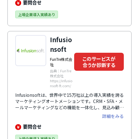
能も豊富で各々のサイトに合ったカスタマイズが可能で
要問合せ
す。
上場企業導入実績あり
Infusio
nsoft
このサービスが
FunTre株式会
合うか診断する
社
出典：FunTre
株式会社
https://infusio
nsoft-ft.com/
Infusionsoftは、世界中で15万社以上の導入実績を誇る
マーケティングオートメーションです。CRM・SFA・メ
ールマーケティングなどの機能を一体化し、見込み顧客
の管理から営業支援、決済・支払い追跡まで一貫して対
詳細をみる
応できます。起業家・中小企業向けに特化した設計で、
複数のアプリケーションとも連携可能。専任チームを抱
要問合せ
えているかのようにマーケティング活動を効率化しま
す。営業・決済までを含む機能を一つのプラットフォー
上場企業導入実績あり