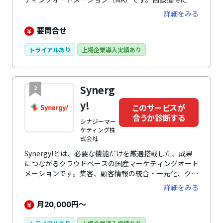
化した機能や、シンプルな設定画面に加え、専任のスタ
詳細をみる
ッフによる手厚い無償支援により、MAの導入がはじめ
ての企業でも安心して利用できます。ノウハウ提供によ
要問合せ
り成果改善を実現するアフターフォローと、導入企業の
成功事例や要望を取り入れてサービスを改善することで
トライアルあり
上場企業導入実績あり
ユーザー企業すべての成果の最大化を目指します。
Synerg
2
y!
このサービスが
合うか診断する
シナジーマー
ケティング株
式会社
Synergy!とは、必要な機能だけを厳選搭載した、成果
につながるクラウドベースの国産マーケティングオート
メーションです。集客、顧客情報の統合・一元化、クロ
スチャネル・メッセージング、分析まで、マーケティン
詳細をみる
グ課題を解決するソリューションがあらゆる活動をサポ
ートします。操作性抜群のシンプルな画面デザインはマ
月
円～
20,000
ニュアル不要で、スムーズかつ効率的に使用可能です。