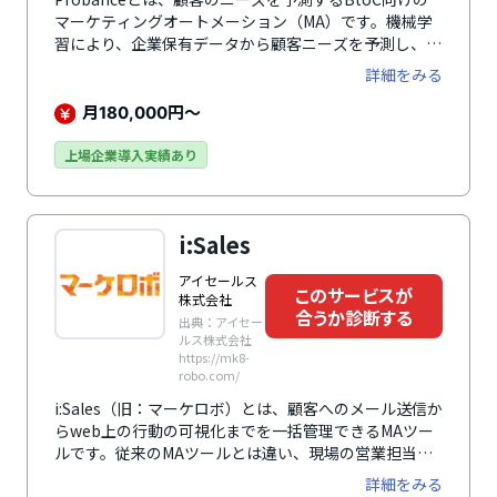
マーケティングオートメーション（MA）です。機械学
習により、企業保有データから顧客ニーズを予測し、メ
ール、アプリ、SNS、広告などで効果の高いパーソナラ
詳細をみる
イズコミュニケーションを実現します。
月
円～
180,000
上場企業導入実績あり
i:Sales
アイセールス
このサービスが
株式会社
合うか診断する
出典：アイセー
ルス株式会社
https://mk8-
robo.com/
i:Sales（旧：マーケロボ）とは、顧客へのメール送信か
らweb上の行動の可視化までを一括管理できるMAツー
ルです。従来のMAツールとは違い、現場の営業担当者
がデジタルマーケター化することをコンセプトに作られ
詳細をみる