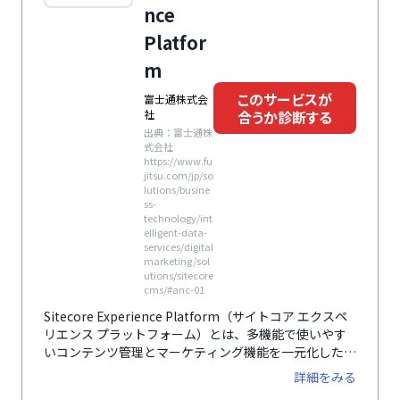
nce
Platfor
m
このサービスが
富士通株式会
合うか診断する
社
出典：富士通株
式会社
https://www.fu
jitsu.com/jp/so
lutions/busine
ss-
technology/int
elligent-data-
services/digital
marketing/sol
utions/sitecore
cms/#anc-01
Sitecore Experience Platform（サイトコア エクスペ
リエンス プラットフォーム）とは、多機能で使いやす
いコンテンツ管理とマーケティング機能を一元化した
MAツールです。業種・業態を問わず、世界で5,200社以
詳細をみる
上、日本国内では120社以上の導入実績があります。機