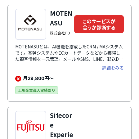
MOTEN
このサービスが
ASU
合うか診断する
株式会社FID
MOTENASUとは、AI機能を搭載したCRM / MAシステム
です。基幹システムやECカートデータなどから獲得し
た顧客情報を一元管理。メールやSMS、LINE、郵送DM
の4つ方法を駆使し、顧客の属性に応じた一斉配信・セ
詳細をみる
グメント配信ができるため、顧客一人にダイレクトな訴
求を実現します。業務効率化により人件コストも削減し
月
円～
29,800
利益率を改善させるため、LTV（Life Time Value）の
向上に貢献。さらに売上分析・ROI分析・RFM分析など
上場企業導入実績あり
マーケティングに必要不可欠である各種分析機能や、
Cookie情報（WEBアクセス履歴）を管理・蓄積する機
能もデフォルト機能として搭載します。
Sitecor
e
Experie