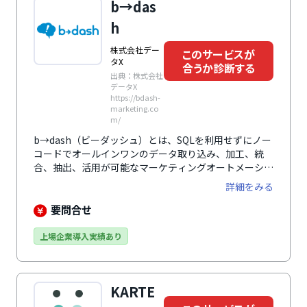
b→das
h
株式会社デー
このサービスが
タX
合うか診断する
出典：株式会社
データX
https://bdash-
marketing.co
m/
b→dash（ビーダッシュ）とは、SQLを利用せずにノー
コードでオールインワンのデータ取り込み、加工、統
合、抽出、活用が可能なマーケティングオートメーショ
ン（MA）です。110を超える業種の13万テーブル分の
詳細をみる
統合ナレッジをGUIに昇華させた技術のデータパレット
が特徴です。Webサイト上の行動履歴や企業が持つ顧客
要問合せ
情報や購買情報、商品情報だけでなく、広告情報や地域
情報や天気の情報までもを取込み、関連付けることで多
上場企業導入実績あり
様な分析ができます。精密な分析をにより、顧客インサ
イトを導き出し、最適なマーケティングが可能となりま
す。サイトに訪れた顧客の行動情報をもとに、適切なタ
KARTE
イミングでバナーを表示しクーポンを配布したり、告知
するなどのアプローチも可能です。