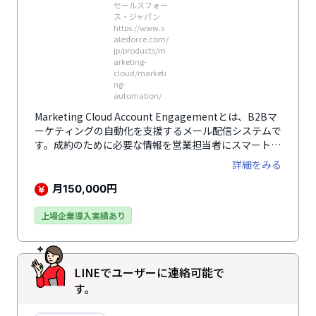
セールスフォー
ス・ジャパン
https://www.s
alesforce.com/
jp/products/m
arketing-
cloud/marketi
ng-
automation/
Marketing Cloud Account Engagementとは、B2Bマ
ーケティングの自動化を支援するメール配信システムで
す。成約のために必要な情報を営業担当者にスマートに
伝達。マーケティングや営業の単純作業を自動化するこ
詳細をみる
とで、ビジネスの成長をサポートします。
月
円
150,000
上場企業導入実績あり
LINEでユーザーに連絡可能で
す。