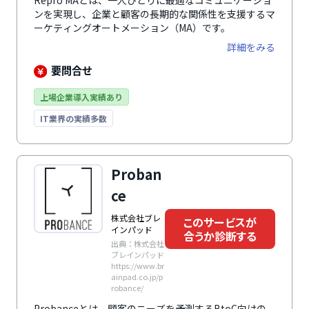
Repro MAとは、一人ひとりに最適なコミュニケーショ
ンを実現し、企業と顧客の長期的な関係性を支援するマ
ーケティングオートメーション（MA）です。
詳細をみる
要問合せ
上場企業導入実績あり
IT業界の実績多数
Proban
ce
株式会社ブレ
このサービスが
インパッド
合うか診断する
出典：株式会社
ブレインパッド
https://www.br
ainpad.co.jp/p
robance/
Probanceとは、顧客のニーズを予測するBtoC向けの