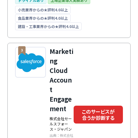
また、細やかな権限設定・操作ログ・強制ログオフ・二
トライアルあり
上場企業導入実績あり
重ログイン検知などを利用できる堅牢なセキュリティを
小売業界からの★評判4.0以上
備えています。さらに、顧客満足度90%を獲得する無
料サポートセンターも完備。ニーズに合わせたプランや
食品業界からの★評判4.0以上
設定を提案する活動支援サービスも利用可能です。
建設・工事業界からの★評判4.0以上
Marketi
3
ng
Cloud
Accoun
t
Engage
ment
このサービスが
合うか診断する
株式会社セー
ルスフォー
ス・ジャパン
出典：株式会社