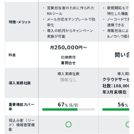
営業担当者のために作られた
新規開拓もでき
MAツール
特化した機能
メール対応をテンプレートで効
ノーコードで外
特徴・メリット
率化
連携できる
導入の初月からキャンペーン
専属担当による
実施が可能
＆ノウハウ提供
250,000
月
円～
問い合
料金
初期費用
要問合せ
導入実績社数
導入実績
クラウドサービ
情報なし
導入実績社数
社数：108,000
年3月末現在
67
56
重要機能カバー
（6/9）
（5
%
%
率
見込み客（リー
ド）情報管理機
能