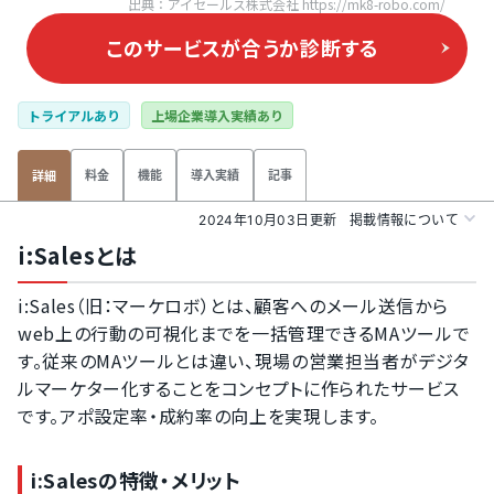
出典：アイセールス株式会社 https://mk8-robo.com/
このサービスが合うか
診断する
トライアルあり
上場企業導入実績あり
料金
機能
導入実績
記事
詳細
2024年10月03日更新
掲載情報について
i:Salesとは
i:Sales（旧：マーケロボ）とは、顧客へのメール送信から
web上の行動の可視化までを一括管理できるMAツールで
す。従来のMAツールとは違い、現場の営業担当者がデジタ
ルマーケター化することをコンセプトに作られたサービス
です。アポ設定率・成約率の向上を実現します。
i:Salesの特徴・メリット