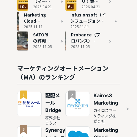
（マーケ
り！費用
ティング
2026.04.21
の安いお
2026.04.21
オートメ
すすめの
Marketing
Infusionsoft（イ
ーショ
MAツール
Cloud
ンフュージョンソ
ン）おす
6選を紹
Account
2025.11.11
フト）の評判と実
2025.11.11
すめ10選
介
Engagement
態
SATORI
Probance（プ
を徹底比
の評判と実態
の評判と
ロバンス）の
較
実態
2025.11.05
評判と実態
2025.11.05
マーケティングオートメーション
（MA）のランキング
1
2
配配メ
Kairos3
ール
Marketing
Bridge
カイロスマー
ケティング株
株式会社
式会社
ラクス
3
Synergy!
Marketing