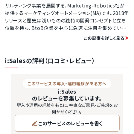
サルティング事業を展開する、Marketing-Robotics社が
提供するマーケティングオートメーション(MA)です。2018年
リリースと歴史は浅いものの独特の開発コンセプトと立ち
位置を持ち、BtoB企業を中心に急速に注目を集めていま
す。

この記事を詳しく見る
発注業者比較サービスPRONIアイミツが、おすすめのマー
ケティングオートメーション(MA)を厳選！

独自のコンセプトとは？実際の使い勝手は？どんな活用メ
i:Salesの評判（口コミ・レビュー）
リットを得られるのか？マーケロボの実態に迫ります。
&nbsp;&nbsp;

出典マーケロボ https://mk8-robo.com/

このサービスの導入・運用経験がある方へ
マーケロボは、中小規模のBtoB企業を対象とし、現場の営
i:Sales
業マンが簡単に使えることをコンセプトに開発されたクラ
のレビューを募集しています。
ウド型マーケティングオートメーション(MA)です。法人営業
導入や運用の経験をもとに、率直なご意見・ご感想をお
におけるアナログの重要度を踏まえ、効率化できる要…
聞かせください。
このサービスのレビューを書く