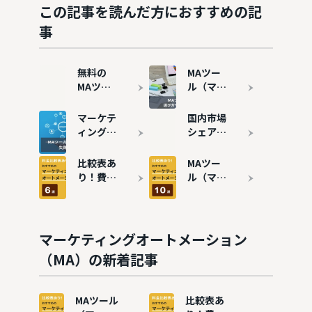
この記事を読んだ方におすすめの記
事
無料の
MAツー
MAツー
ル（マー
ル（マー
ケティン
ケティン
グオート
マーケテ
国内市場
グオート
メーショ
ィングオ
シェア・
メーショ
ン）と
ートメー
導入数が
ン）7選
は？機能
ションツ
多いMA
比較表あ
MAツー
｜メリッ
やメリッ
ール
ツール10
り！費用
ル（マー
トや注意
ト・デメ
（MA）
選を紹介
の安いお
ケティン
点も解説
リット、
の導入事
すすめの
グオート
選び方を
例8選 |
MAツー
メーショ
解説
失敗事例
ル6選を
ン）おす
マーケティングオートメーション
も解説
紹介
すめ10選
（MA）の新着記事
を徹底比
較
MAツール
比較表あ