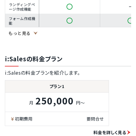
ランディングペ
ージ作成機能
フォーム作成機
能
コンテンツパー
もっと見る
ソナライズ機能
スコアリング設
定機能
i:Salesの料金プラン
シナリオ作成機
能
i:Salesの料金プランを紹介します。
メール作成・メ
ール配信機能
プラン1
ステップメール
機能
250,000
ダッシュボード
月
円～
機能
初期費用
要問合せ
料金を詳しく見る