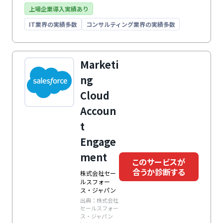
す。さらに、SFAツール｢Kairos3 Sales｣や他社システム
上場企業導入実績あり
との連携で拡張も可能。強固なセキュリティと柔軟なア
IT業界の実績多数
コンサルティング業界の実績多数
クセス管理にも対応し、大規模組織で部署・拠点・グル
ープをまたいでも安心して活用できます。
Marketi
ng
Cloud
Accoun
t
Engage
ment
このサービスが
合うか診断する
株式会社セー
ルスフォー
ス・ジャパン
出典：株式会社
セールスフォー
ス・ジャパン