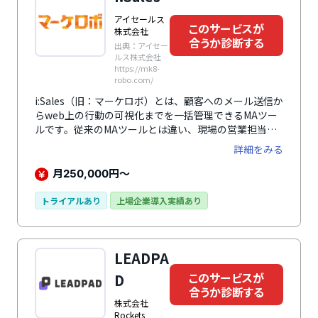
アイセールス
このサービスが
株式会社
合うか診断する
出典：アイセー
ルス株式会社
https://mk8-
robo.com/
i:Sales（旧：マーケロボ）とは、顧客へのメール送信か
らweb上の行動の可視化までを一括管理できるMAツー
ルです。従来のMAツールとは違い、現場の営業担当者
がデジタルマーケター化することをコンセプトに作られ
詳細をみる
たサービスです。アポ設定率・成約率の向上を実現しま
す。
月
円～
250,000
トライアルあり
上場企業導入実績あり
LEADPA
このサービスが
D
合うか診断する
株式会社
Rockets