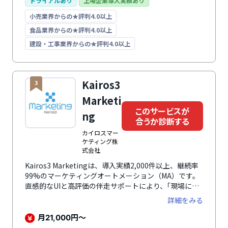
また、細やかな権限設定・操作ログ・強制ログオフ・二
トライアルあり
上場企業導入実績あり
重ログイン検知などを利用できる堅牢なセキュリティを
小売業界からの★評判4.0以上
備えています。さらに、顧客満足度90%を獲得する無
料サポートセンターも完備。ニーズに合わせたプランや
食品業界からの★評判4.0以上
設定を提案する活動支援サービスも利用可能です。
建設・工事業界からの★評判4.0以上
Kairos3
3
Marketi
このサービスが
ng
合うか診断する
カイロスマー
ケティング株
式会社
Kairos3 Marketingは、導入実績2,000件以上、継続率
99%のマーケティングオートメーション（MA）です。
直感的なUIと高評価の伴走サポートにより、｢現場に定
着しやすいMA｣として、規模を問わず多くの企業に利用
詳細をみる
されています。名刺データの取り込みやメール作成はAI
がサポート。マーケティング施策の効率化はもちろん、
月
円～
21,000
効果測定まで一貫して対応し、費用対効果を可視化しま