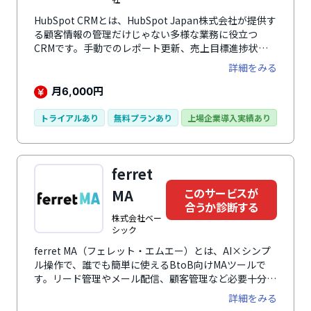
HubSpot CRMとは、HubSpot Japan株式会社が提供す
る顧客情報の管理だけじゃない多様な業務に役立つ
CRMです。手動でのレポート更新、売上目標進捗状況
を営業担当者へ確認というような煩雑な作業はすべてお
詳細をみる
まかせ可能です。直感的で見やすいダッシュボードでリ
アルタイムに営業パイプラインを可視化。売上目標営業
月
円
6,000
チームの活動、生産性、業績に関する詳細なレポートは
成果目標の達成に役立ちます。最大100万件の従業員数
トライアルあり
無料プランあり
上場企業導入実績あり
を登録でき、ユーザー数、ストレージ容量は無制限、利
用制限なし。業務自動化ツールで時間節約、2,000万社
を超える登録企業のデータ、自動的に連携するコンタク
ferret
トレコードが潜在顧客へのアプローチにつながります。
他にもミーティングのスケジュール設定、ウェブチャッ
このサービスが
MA
ト、Eメールテンプレート、コールなどの無料で利用で
合うか診断する
きる機能が満載で、幅広い業務の効率化、活性化を促進
株式会社ベー
します。
シック
ferret MA（フェレット・エムエー）とは、AI×シンプ
ル操作で、誰でも簡単に使えるBtoB向けMAツールで
す。リード管理やメール配信、顧客管理など必要十分な
機能を網羅しています。リード数が増えても価格が跳ね
詳細をみる
上がりにくい料金体系に加え、SFA連携やユーザー追加