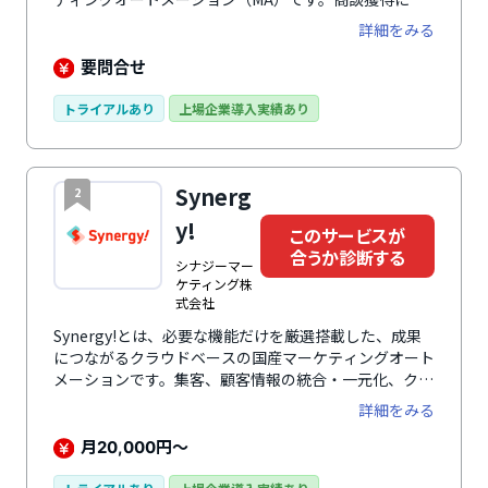
化した機能や、シンプルな設定画面に加え、専任のスタ
詳細をみる
ッフによる手厚い無償支援により、MAの導入がはじめ
ての企業でも安心して利用できます。ノウハウ提供によ
要問合せ
り成果改善を実現するアフターフォローと、導入企業の
成功事例や要望を取り入れてサービスを改善することで
トライアルあり
上場企業導入実績あり
ユーザー企業すべての成果の最大化を目指します。
Synerg
2
y!
このサービスが
合うか診断する
シナジーマー
ケティング株
式会社
Synergy!とは、必要な機能だけを厳選搭載した、成果
につながるクラウドベースの国産マーケティングオート
メーションです。集客、顧客情報の統合・一元化、クロ
スチャネル・メッセージング、分析まで、マーケティン
詳細をみる
グ課題を解決するソリューションがあらゆる活動をサポ
ートします。操作性抜群のシンプルな画面デザインはマ
月
円～
20,000
ニュアル不要で、スムーズかつ効率的に使用可能です。