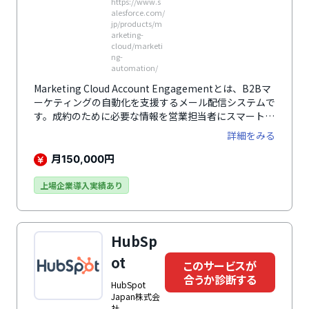
https://www.s
alesforce.com/
jp/products/m
arketing-
cloud/marketi
ng-
automation/
Marketing Cloud Account Engagementとは、B2Bマ
ーケティングの自動化を支援するメール配信システムで
す。成約のために必要な情報を営業担当者にスマートに
伝達。マーケティングや営業の単純作業を自動化するこ
詳細をみる
とで、ビジネスの成長をサポートします。
月
円
150,000
上場企業導入実績あり
HubSp
ot
このサービスが
合うか診断する
HubSpot
Japan株式会
社