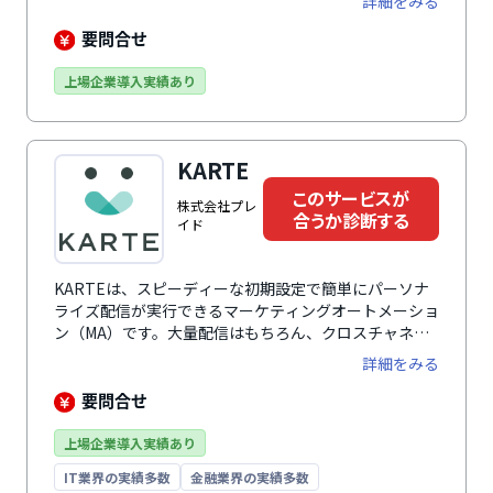
詳細をみる
統合ナレッジをGUIに昇華させた技術のデータパレット
が特徴です。Webサイト上の行動履歴や企業が持つ顧客
要問合せ
情報や購買情報、商品情報だけでなく、広告情報や地域
情報や天気の情報までもを取込み、関連付けることで多
上場企業導入実績あり
様な分析ができます。精密な分析をにより、顧客インサ
イトを導き出し、最適なマーケティングが可能となりま
す。サイトに訪れた顧客の行動情報をもとに、適切なタ
KARTE
イミングでバナーを表示しクーポンを配布したり、告知
するなどのアプローチも可能です。
このサービスが
株式会社プレ
合うか診断する
イド
KARTEは、スピーディーな初期設定で簡単にパーソナ
ライズ配信が実行できるマーケティングオートメーショ
ン（MA）です。大量配信はもちろん、クロスチャネル
でのシナリオ配信にも対応しています。
詳細をみる
要問合せ
上場企業導入実績あり
IT業界の実績多数
金融業界の実績多数