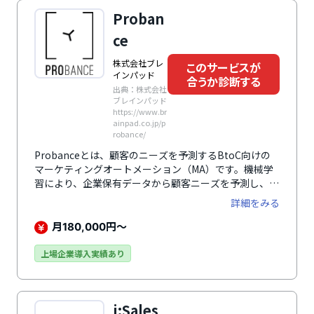
Proban
ce
株式会社ブレ
このサービスが
インパッド
合うか診断する
出典：株式会社
ブレインパッド
https://www.br
ainpad.co.jp/p
robance/
Probanceとは、顧客のニーズを予測するBtoC向けの
マーケティングオートメーション（MA）です。機械学
習により、企業保有データから顧客ニーズを予測し、メ
ール、アプリ、SNS、広告などで効果の高いパーソナラ
詳細をみる
イズコミュニケーションを実現します。
月
円～
180,000
上場企業導入実績あり
i:Sales