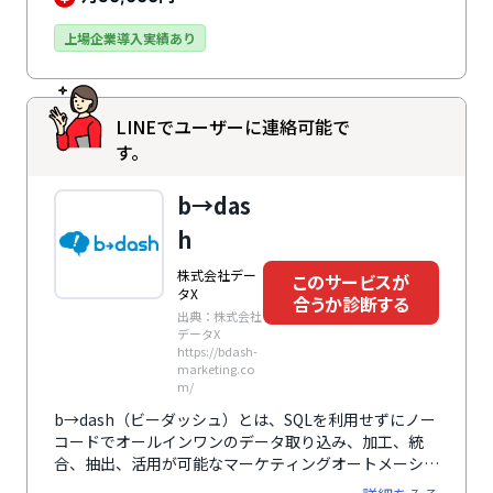
登録の促進、離脱率の低減などに貢献します。2014年9
月のサービス提供開始から、累計導入数は1,500社・
上場企業導入実績あり
1,800サイトを突破。Web接客ツールの先駆けとして培
ってきた実績と信頼で、企業規模問わず、業種も幅広い
企業で利用されています。
LINEでユーザーに連絡可能で
す。
b→das
h
株式会社デー
このサービスが
タX
合うか診断する
出典：株式会社
データX
https://bdash-
marketing.co
m/
b→dash（ビーダッシュ）とは、SQLを利用せずにノー
コードでオールインワンのデータ取り込み、加工、統
合、抽出、活用が可能なマーケティングオートメーショ
ン（MA）です。110を超える業種の13万テーブル分の