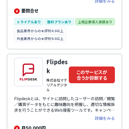
詳細をみる
ます。さまざまなルートで獲得した顧客リードを一元管
理し、営業状況を組織全体で共有・可視化できる状態に
要問合せ
します。また、管理運用の効率化だけでなく、メール配
信自動化や営業リードの育成、AIによる営業活動支援な
トライアルあり
無料プランあり
上場企業導入実績あり
ど、営業成果拡大につながる機能も搭載。解約率の低さ
食品業界からの★評判4.0以上
と長い歴史を誇る、誰にでも使いやすい国産ツールで
す。
外食業界からの★評判4.0以上
Flipdes
k
このサービスが
合うか診断する
株式会社マテ
リアルデジタ
ル
Flipdeskとは、サイトに訪問したユーザーの訪問／閲覧
／購買データをもとに趣味趣向を把握し、適切な情報訴
求を行うことができるWeb接客ツールです。キャンペー
ン告知やクーポン発行、チャットサポートなどにより、
詳細をみる
一人ひとりの状況に合った最適な接客を実現し、顧客体
験（CX）を向上。購買率の向上やサイト内回遊・会員
月
円
50,000