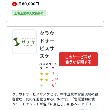
も追加費用なしで利用可能です。運用の属人化や従量課
月
円
80,000
金による予算超過といった課題を解決し、長期的な安定
運用を実現します。
上場企業導入実績あり
クラウ
ドサー
ビスサ
スケ
このサービスが
合うか診断する
株式会社イン
ターパーク
3
★
★
（
.
43
★
★
）
6
★
クラウドサービスサスケとは、中小企業の営業現場の顧
客管理・開拓を進化させるCRMです。「営業活動に使
うリードやリストが各所に点在し、顧客へのアプローチ
状況が担当者にしかわからない」といった状況を解消し