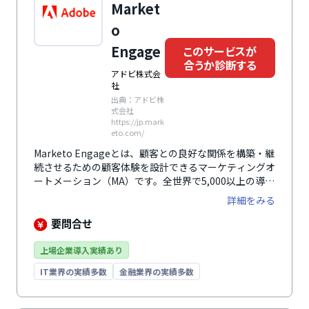
Market
o
Engage
このサービスが
合うか診断する
アドビ株式会
社
出典：アドビ株
式会社
https://jp.mark
eto.com/
Marketo Engageとは、顧客との良好な関係を構築・継
続させるための顧客体験を設計できるマーケティングオ
ートメーション（MA）です。全世界で5,000以上の導入
数があり、あらゆるビジネスニーズに応えるための、拡
詳細をみる
張性と柔軟なサービス連携も実施しています。
要問合せ
上場企業導入実績あり
IT業界の実績多数
金融業界の実績多数