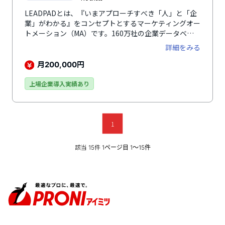
LEADPADとは、『いまアプローチすべき「人」と「企
業」がわかる』をコンセプトとするマーケティングオー
トメーション（MA）です。160万社の企業データベー
スを軸に、見込み顧客に合ったアプローチを最大化し、
詳細をみる
営業活動において重要なファクターである「商談獲得の
最大化」を支援できるセールスエンゲージメントプラッ
月
円
200,000
トフォームです。CRMや名刺管理ツールなどに蓄積し
た見込み顧客データに企業情報を付与することで、業種
上場企業導入実績あり
別・会社規模別・求人やプレスリリースの有無などでタ
ーゲットセグメントを作成し、アプローチを自動化でき
ます。Webトラッキング・インテントデータを活用した
購買シグナル検知により、見込み度の高い「人」と「企
1
業」を抽出し、アプローチを実行できるのが魅力のひと
つ。電話やメール、アプローチメモなどの活動ログを
該当
件
15
1ページ目 1〜15件
LEADPAD上に記録し、CRMにも自動連携することでデ
ータを一元管理できるのも特徴です。