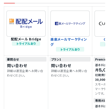
配配メール Bridge
楽楽メールマーケティン
Cu
トライアルあり
グ
ト
トライアルあり
要問合せ
プラン1
Premiu
問い合わせ
問い合わせ
基本料金
5,0
月
詳細は運営企業へお問い合
詳細は運営企業へお問い合
初期費用
わせください。
わせください。
30,000
スモール
マーケテ
ンです。 ■初期費用 宛先メ
ールアドレ
専用ASP
は50,000円で
基本料金
用 宛先メ