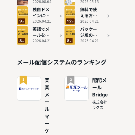
の評判と
2026.08.04
ムの費用
2026.05.13
実態
相場は？
独自ドメ
無料で使
料金比較
インに対
えるおす
で安いお
応可能な
2026.04.21
すめメー
2026.04.21
すすめ9
メール配
ル配信シ
英語でメ
パッケー
選も紹介
信システ
ステム11
ールを送
ジ版のお
ム9選
選徹底比
りたい！
2026.04.21
すすめメ
2026.04.21
較！有料
おすすめ
ール配信
版との違
メール配
システム
いも解説
信システ
8選
メール配信システムのランキング
ム8選
1
2
楽
配配メ
楽
ール
メ
Bridge
ー
株式会社
ラクス
ル
マ
ー
ケ