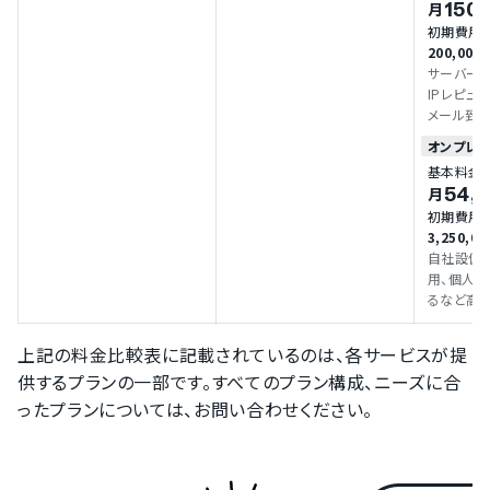
150
月
り変動しま
初期費用
企業へお
200,00
い。 ■概要 月間配信数：無
サーバー・
制限 カス
IPレピュ
メール到
ランです。 ■概要 登録可能
オンプレ
アドレス数
基本料金
数：無制限
54,
月
初期費用
3,250,0
自社設備
用、個人
るなど高
も対応でき
概要 月間
上記の料金比較表に記載されているのは、各サービスが提
スタマイズ
供するプランの一部です。すべてのプラン構成、ニーズに合
ったプランについては、お問い合わせください。