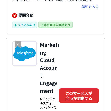
化した機能や、シンプルな設定画面に加え、専任のスタ
詳細をみる
ッフによる手厚い無償支援により、MAの導入がはじめ
ての企業でも安心して利用できます。ノウハウ提供によ
要問合せ
り成果改善を実現するアフターフォローと、導入企業の
成功事例や要望を取り入れてサービスを改善することで
トライアルあり
上場企業導入実績あり
ユーザー企業すべての成果の最大化を目指します。
Marketi
2
ng
Cloud
Accoun
t
Engage
ment
このサービスが
合うか診断する
株式会社セー
ルスフォー
ス・ジャパン