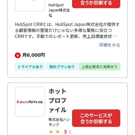
合うか診断する
HubSpot
Japan株式会
社
HubSpot CRMとは、HubSpot Japan株式会社が提供す
る顧客情報の管理だけじゃない多様な業務に役立つ
CRMです。手動でのレポート更新、売上目標進捗状況
を営業担当者へ確認というような煩雑な作業はすべてお
詳細をみる
まかせ可能です。直感的で見やすいダッシュボードでリ
アルタイムに営業パイプラインを可視化。売上目標営業
月
円
6,000
チームの活動、生産性、業績に関する詳細なレポートは
成果目標の達成に役立ちます。最大100万件の従業員数
トライアルあり
無料プランあり
上場企業導入実績あり
を登録でき、ユーザー数、ストレージ容量は無制限、利
用制限なし。業務自動化ツールで時間節約、2,000万社
を超える登録企業のデータ、自動的に連携するコンタク
ホット
トレコードが潜在顧客へのアプローチにつながります。
他にもミーティングのスケジュール設定、ウェブチャッ
プロフ
ト、Eメールテンプレート、コールなどの無料で利用で
ァイル
きる機能が満載で、幅広い業務の効率化、活性化を促進
します。
このサービスが
株式会社ハン
合うか診断する
モック
3
★
★
（