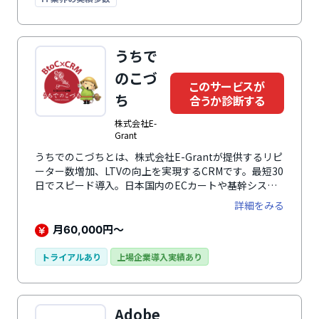
うちで
のこづ
このサービスが
ち
合うか診断する
株式会社E-
Grant
うちでのこづちとは、株式会社E-Grantが提供するリピ
ーター数増加、LTVの向上を実現するCRMです。最短30
日でスピード導入。日本国内のECカートや基幹システ
ムとの自動連携にほぼ対応しているので追加のシステム
詳細をみる
開発不要で即座に導入できます。特許取得した独自の分
析プログラムは、顧客満足度93％以上、2020年のこづ
月
円～
60,000
ち内流通データ2,000億円を達成しています。結果に応
じ可改善施策を適応する結果検証、自社のステータス・
トライアルあり
上場企業導入実績あり
ボトルネックを検証する顧客分析、追うべき改善結果が
一目でわかる改善施策の機能などEC通販システムとの
自動連携機能を用意してます。ニーズに合わせたデータ
Adobe
分析、そのまま報告やレポーティングに利用できるデザ