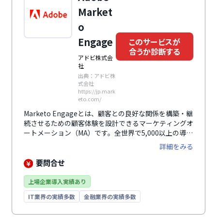
イン設計など豊富な機能を搭載しています。
Market
o
Engage
このサービスが
合うか診断する
アドビ株式会
社
出典：アドビ株
式会社
https://jp.mark
eto.com/
Marketo Engageとは、顧客との良好な関係を構築・継
続させるための顧客体験を設計できるマーケティングオ
ートメーション（MA）です。全世界で5,000以上の導入
数があり、あらゆるビジネスニーズに応えるための、拡
詳細をみる
張性と柔軟なサービス連携も実施しています。
要問合せ
上場企業導入実績あり
IT業界の実績多数
金融業界の実績多数