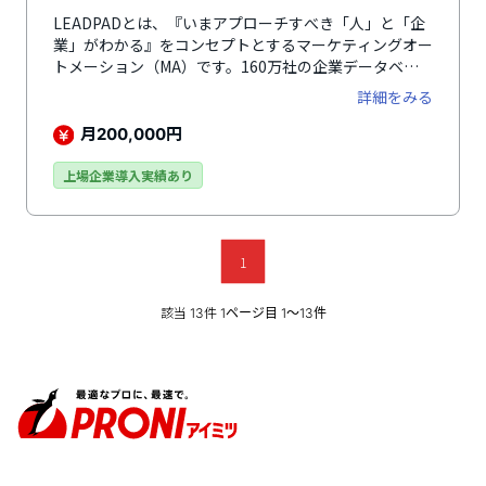
LEADPADとは、『いまアプローチすべき「人」と「企
業」がわかる』をコンセプトとするマーケティングオー
トメーション（MA）です。160万社の企業データベー
スを軸に、見込み顧客に合ったアプローチを最大化し、
詳細をみる
営業活動において重要なファクターである「商談獲得の
最大化」を支援できるセールスエンゲージメントプラッ
月
円
200,000
トフォームです。CRMや名刺管理ツールなどに蓄積し
た見込み顧客データに企業情報を付与することで、業種
上場企業導入実績あり
別・会社規模別・求人やプレスリリースの有無などでタ
ーゲットセグメントを作成し、アプローチを自動化でき
ます。Webトラッキング・インテントデータを活用した
購買シグナル検知により、見込み度の高い「人」と「企
1
業」を抽出し、アプローチを実行できるのが魅力のひと
つ。電話やメール、アプローチメモなどの活動ログを
該当
件
13
1ページ目 1〜13件
LEADPAD上に記録し、CRMにも自動連携することでデ
ータを一元管理できるのも特徴です。