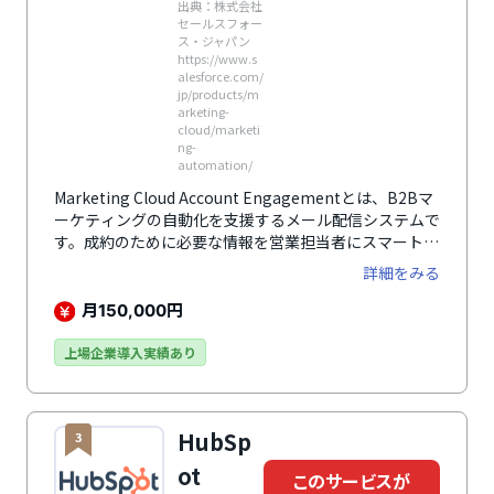
出典：株式会社
セールスフォー
ス・ジャパン
https://www.s
alesforce.com/
jp/products/m
arketing-
cloud/marketi
ng-
automation/
Marketing Cloud Account Engagementとは、B2Bマ
ーケティングの自動化を支援するメール配信システムで
す。成約のために必要な情報を営業担当者にスマートに
伝達。マーケティングや営業の単純作業を自動化するこ
詳細をみる
とで、ビジネスの成長をサポートします。
月
円
150,000
上場企業導入実績あり
HubSp
3
ot
このサービスが