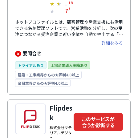
.
18
★
★
）
7
★
ホットプロファイルとは、顧客管理や営業支援にも活用
できる名刺管理ソフトです。営業活動を分析し、次の受
注につながる受注企業に近い企業を自動で抽出する「ホ
ットプロファイル Sales」と、社内に眠っている名刺や
詳細をみる
購入データを活用して見込み客を発掘する「ホットプロ
ファイル Marketing」の2つのサービスが展開されてい
要問合せ
ます。名刺スキャン機能では、撮影やスキャンしてデー
タ化した後にオペレーターによる入力補正を行うため、
トライアルあり
上場企業導入実績あり
顧客情報を正確に管理可能です。また、自社の課題に合
建設・工事業界からの★評判4.0以上
わせた段階的な導入もでき、まずは名刺管理機能から導
入することも可能です。簡単な操作が特徴で、営業部門
金融業界からの★評判4.0以上
に負担をかけずに導入できます。
Flipdes
k
このサービスが
合うか診断する
株式会社マテ
リアルデジタ
ル