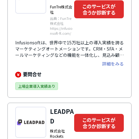
このサービスが
FunTre株式会
合うか診断する
社
出典：FunTre
株式会社
https://infusio
nsoft-ft.com/
Infusionsoftは、世界中で15万社以上の導入実績を誇る
マーケティングオートメーションです。CRM・SFA・メ
ールマーケティングなどの機能を一体化し、見込み顧客
の管理から営業支援、決済・支払い追跡まで一貫して対
詳細をみる
応できます。起業家・中小企業向けに特化した設計で、
複数のアプリケーションとも連携可能。専任チームを抱
要問合せ
えているかのようにマーケティング活動を効率化しま
す。営業・決済までを含む機能を一つのプラットフォー
上場企業導入実績あり
ムで完結できる点が特徴。スモールビジネスの効率化を
本格的に目指す企業におすすめです。
LEADPA
このサービスが
D
合うか診断する
株式会社
Rockets