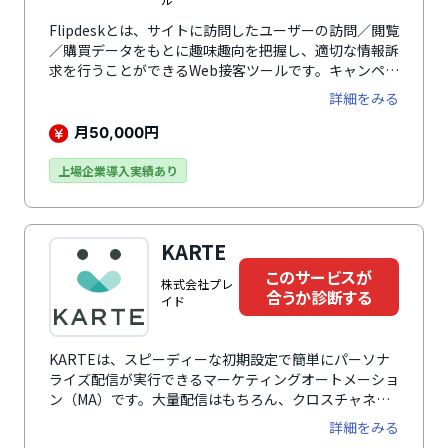
Flipdeskとは、サイトに訪問したユーザーの訪問／閲覧
／購買データをもとに趣味趣向を把握し、適切な情報訴
求を行うことができるWeb接客ツールです。キャンペー
ン告知やクーポン発行、チャットサポートなどにより、
詳細をみる
一人ひとりの状況に合った最適な接客を実現し、顧客体
験（CX）を向上。購買率の向上やサイト内回遊・会員
月
円
50,000
登録の促進、離脱率の低減などに貢献します。2014年9
月のサービス提供開始から、累計導入数は1,500社・
上場企業導入実績あり
1,800サイトを突破。Web接客ツールの先駆けとして培
ってきた実績と信頼で、企業規模問わず、業種も幅広い
企業で利用されています。
KARTE
このサービスが
株式会社プレ
合うか診断する
イド
KARTEは、スピーディーな初期設定で簡単にパーソナ
ライズ配信が実行できるマーケティングオートメーショ
ン（MA）です。大量配信はもちろん、クロスチャネル
でのシナリオ配信にも対応しています。
詳細をみる