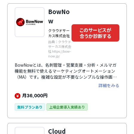
BowNo
w
このサービスが
クラウドサー
合うか診断する
カス株式会社
出典：クラウド
サーカス株式会
社 https://bow-
now.jp/
BowNowとは、名刺管理・営業支援・分析・メルマガ
機能を無料で使えるマーケティングオートメーション
（MA）です。複雑な設定が不要なシンプルな操作画
面、MAツールを活用した集客・顧客管理・顧客ナーチ
詳細をみる
ャリングなどのマーケティング活動をしっかりサポート
します。
月
円
36,000
無料プランあり
上場企業導入実績あり
Cloud