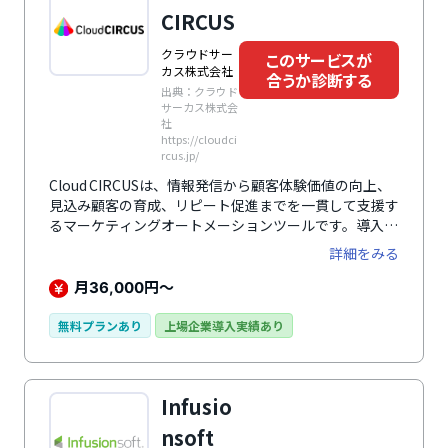
CIRCUS
クラウドサー
このサービスが
カス株式会社
合うか診断する
出典：クラウド
サーカス株式会
社
https://cloudci
rcus.jp/
Cloud CIRCUSは、情報発信から顧客体験価値の向上、
見込み顧客の育成、リピート促進までを一貫して支援す
るマーケティングオートメーションツールです。導入企
業は累計6万社以上にのぼり、MA・CMS・データベース
詳細をみる
構築・AR・電子ブックなど、12種以上のツールを統合
提供しています。Webサイトの制作・更新、集客、
月
円～
36,000
CRM施策を一体的に運用できる構成により、マーケテ
ィング活動の効率化とROI向上を目指す企業におすすめ
無料プランあり
上場企業導入実績あり
です。
Infusio
nsoft