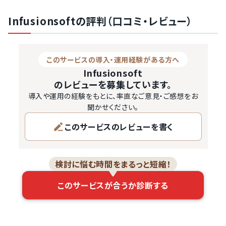
でいなかったのも事実。FunTre社の日本語サポートを得ら
れるようになった今後は、Infusionsoftのさらなる普及が
Infusionsoftの評判（口コミ・レビュー）
期待できます。

【関連記事】おすすめのマーケティングオートメーション
このサービスの導入・運用経験がある方へ
(MA)を比較した記事はこちら！

Infusionsoft
ご紹介した特徴を持つ「Infusionsoft」ですが、活用するこ
のレビューを募集しています。
とで次のようなメリットがあります。

導入や運用の経験をもとに、率直なご意見・ご感想をお
Infusionsoftには、顧客・見込み顧客を一元管理できる、ス
聞かせください。
モールビジネスに最適なCRM機能が統合…
このサービスのレビューを書く
検討に悩む時間をまるっと短縮！
このサービスが合うか診断する