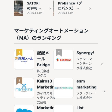
すめ10選
介
Engagement
態
SATORI
Probance（プ
を徹底比
の評判と実態
の評判と
ロバンス）の
較
実態
2025.11.05
評判と実態
2025.11.05
マーケティングオートメーション
（MA）のランキング
1
2
配配メ
Synergy!
ール
シナジーマ
ーケティン
Bridge
グ株式会社
株式会社
ラクス
3
Kairos3
esm
Marketing
marketing
カイロスマー
ソフトブレー
ケティング株
ン株式会社
式会社
Marketing
List