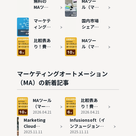
無料の
MAツー
MAツー
ル（マー
ル（マー
ケティン
ケティン
グオート
マーケテ
国内市場
グオート
メーショ
ィングオ
シェア・
メーショ
ン）と
ートメー
導入数が
ン）7選
は？機能
ションツ
多いMA
比較表あ
MAツー
｜メリッ
やメリッ
ール
ツール10
り！費用
ル（マー
トや注意
ト・デメ
（MA）
選を紹介
の安いお
ケティン
点も解説
リット、
の導入事
すすめの
グオート
選び方を
例8選 |
MAツー
メーショ
解説
失敗事例
ル6選を
ン）おす
マーケティングオートメーション
も解説
紹介
すめ10選
（MA）の新着記事
を徹底比
較
MAツール
比較表あ
（マーケ
り！費用
ティング
2026.04.21
の安いお
2026.04.21
オートメ
すすめの
Marketing
Infusionsoft（イ
ーショ
MAツール
Cloud
ンフュージョンソ
ン）おす
6選を紹
Account
2025.11.11
フト）の評判と実
2025.11.11