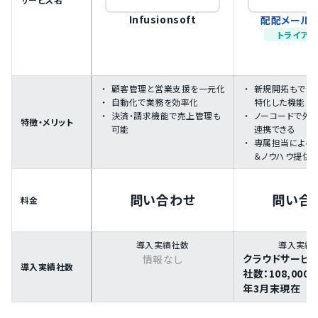
Infusionsoft
配配メール B
トライアル
顧客管理と営業支援を一元化
新規開拓もでき
自動化で業務を効率化
特化した機能
決済・請求機能で売上管理も
ノーコードで外
特徴・メリット
可能
連携できる
専属担当による
＆ノウハウ提供
問い合わせ
問い合
料金
導入実績社数
導入実績
クラウドサービ
情報なし
導入実績社数
社数：108,000
年3月末現在