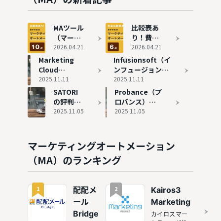
較
MAツール
比較表あ
（マーケ
り！費用
ティング
2026.04.21
の安いお
2026.04.21
オートメ
すすめの
Marketing
Infusionsoft（イ
ーショ
MAツール
Cloud
ンフュージョンソ
ン）おす
6選を紹
Account
2025.11.11
フト）の評判と実
2025.11.11
すめ10選
介
Engagement
態
SATORI
Probance（プ
を徹底比
の評判と実態
の評判と
ロバンス）の
較
実態
2025.11.05
評判と実態
2025.11.05
マーケティングオートメーション
（MA）のランキング
1
2
配配メ
Kairos3
ール
Marketing
Bridge
カイロスマー