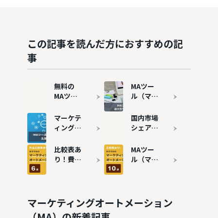
この記事を読んだ方におすすめの記
事
無料の
MAツー
MAツー
ル（マー
ル（マー
ケティン
ケティン
グオート
マーケテ
国内市場
グオート
メーショ
ィングオ
シェア・
メーショ
ン）と
ートメー
導入数が
ン）7選
は？機能
ションツ
多いMA
比較表あ
MAツー
｜メリッ
やメリッ
ール
ツール10
り！費用
ル（マー
トや注意
ト・デメ
（MA）
選を紹介
の安いお
ケティン
点も解説
リット、
の導入事
すすめの
グオート
選び方を
例8選 |
MAツー
メーショ
解説
失敗事例
ル6選を
ン）おす
マーケティングオートメーション
も解説
紹介
すめ10選
（MA）の新着記事
を徹底比