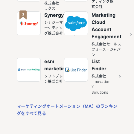
ケティング株
株式会社
式会社
ラクス
3
Synergy!
Marketing
Cloud
シナジーマ
ーケティン
Account
グ株式会社
Engagement
株式会社セールス
フォース・ジャパ
ン
esm
List
marketing
Finder
ソフトブレー
株式会社
ン株式会社
Innovation
X
Solutions
マーケティングオートメーション（MA）のランキン
グをすべて見る